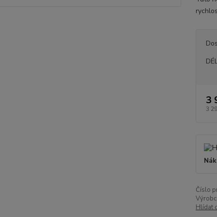
rychlos
Dos
DÉ
3 
3 2
Nák
Číslo p
Výrobc
Hlídat 