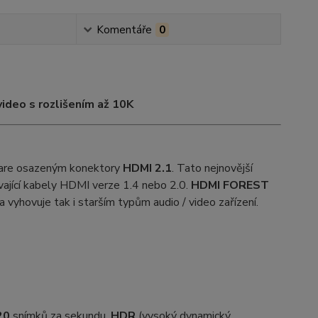
Komentáře
0
ideo s rozlišením až 10K
ware osazeným konektory
HDMI 2.1
. Tato nejnovější
ávající kabely HDMI verze 1.4 nebo 2.0.
HDMI FOREST
 vyhovuje tak i starším typům audio / video zařízení.
20
snímků za sekundu,
HDR
(vysoký dynamický