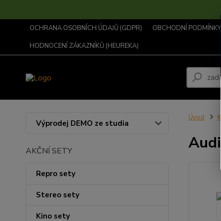
OCHRANA OSOBNÍCH ÚDAJŮ (GDPR)
OBCHODNÍ PODMÍNKY .
HODNOCENÍ ZÁKAZNÍKŮ (HEUREKA)
Úvod
K
Výprodej DEMO ze studia
Audi
AKČNÍ SETY
Repro sety
Stereo sety
Kino sety