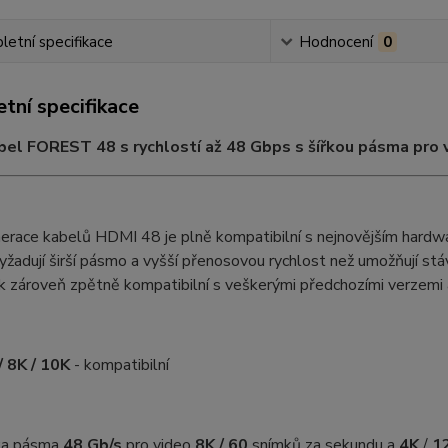
etní specifikace
Hodnocení
0
tní specifikace
el FOREST 48 s rychlostí až 48 Gbps s šířkou pásma pro v
erace kabelů HDMI 48 je plně kompatibilní s nejnovějším hard
vyžadují širší pásmo a vyšší přenosovou rychlost než umožňují st
k zároveň zpětně kompatibilní s veškerými předchozími verzemi a
/ 8K / 10K
- kompatibilní
ka pásma
48 Gb/s
pro video
8K / 60
snímků za sekundu
a
4K
/
1