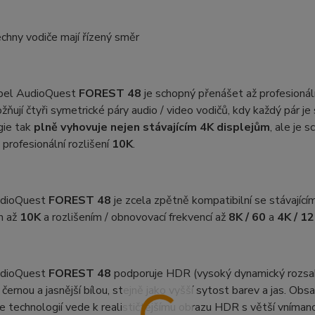
chny vodiče mají řízený směr
bel AudioQuest
FOREST 48
je schopný přenášet až profesionál
ňují čtyři symetrické páry audio / video vodičů, kdy každý pár je
gie tak
plně vyhovuje nejen stávajícím 4K displejům
, ale je
 profesionální rozlišení
10K
.
dioQuest
FOREST 48
je zcela zpětně kompatibilní se stávající
m až
10K
a rozlišením / obnovovací frekvencí až
8K
/ 60
a
4K / 1
dioQuest
FOREST 48
podporuje HDR (vysoký dynamický rozsah
í černou a jasnější bílou, stejně jako vyšší sytost barev a jas. O
e technologií vede k realističtějšímu obrazu HDR s větší vním