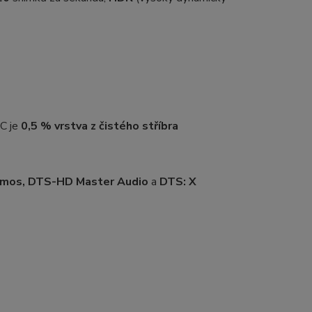
RC je
0,5 %
vrstva z čistého stříbra
tmos, DTS-HD Master Audio
a
DTS: X