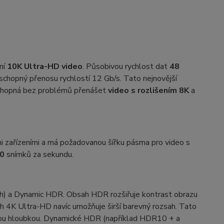
ní
10K Ultra-HD video
. Působivou rychlost dat
48
 schopný přenosu rychlostí 12 Gb/s. Tato nejnovější
 schopná bez problémů přenášet
video s rozlišením 8K
a
mi zařízeními a má požadovanou šířku pásma pro video s
20
snímků za sekundu.
) a Dynamic HDR. Obsah HDR rozšiřuje kontrast obrazu
bsah 4K Ultra-HD navíc umožňuje širší barevný rozsah. Tato
anou hloubkou. Dynamické HDR (například HDR10 + a