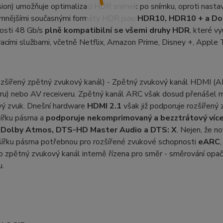
ion) umožňuje optimalizaci HDR snímek po snímku, oproti nastav
mnějšími současnými formáty HDR jsou
HDR10, HDR10 + a Dol
losti 48 Gb/s
plně kompatibilní se všemi druhy HDR
, které v
cími službami, včetně Netflix, Amazon Prime, Disney +, Apple 
ozšířený zpětný zvukový kanál) - Zpětný zvukový kanál HDMI (A
ru) nebo AV receiveru. Zpětný kanál ARC však dosud přenášel 
vý zvuk. Dnešní hardware
HDMI 2.1
však již podporuje rozšířený
 šířku pásma a
podporuje nekomprimovaný a bezztrátový více
 Dolby Atmos, DTS-HD Master Audio a DTS: X
. Nejen, že 
 šířku pásma potřebnou pro rozšířené zvukové schopnosti
eARC
o zpětný zvukový kanál interně řízena pro směr - směrování opa
u.