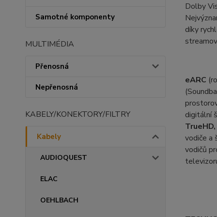
Dolby Vis
Samotné komponenty
Nejvýzna
díky rych
streamova
MULTIMÉDIA
Přenosná
eARC
(r
Nepřenosná
(Soundba
prostoro
KABELY/KONEKTORY/FILTRY
digitální
TrueHD,
Kabely
vodiče a
vodičů pr
AUDIOQUEST
televizor
ELAC
OEHLBACH