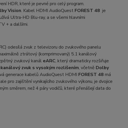
ení HDR, které je pevné pro celý program.
by Vision
. Kabel HDMI AudioQuest
FOREST 48
je
yužívá Ultra-HD Blu-ray, a se všemi hlavními
TV + a dalšími.
RC) odesílá zvuk z televizoru do zvukového panelu
maximálně ztrátový (komprimovaný) 5.1 kanálový
 zpětný zvukový kanál
eARC
, který dramaticky rozšiřuje
kanálový zvuk s vysokým rozlišením
, včetně
Dolby
nová generace kabelů AudioQuest HDMI
FOREST
48
má
, ale pro zajištění vynikajícího zvukového výkonu, je dvojice
čným směrem, než 4 páry vodičů, které přenášejí data do