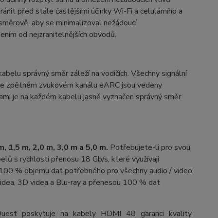
nit před stále častějšími účinky Wi-Fi a celulárního a
směrově, aby se minimalizoval nežádoucí
ením od nejzranitelnějších obvodů.
elu správný směr záleží na vodičích. Všechny signální
če ve zpětném zvukovém kanálu eARC jsou vedeny
kami je na každém kabelu jasně vyznačen správný směr
 1,5 m, 2,0 m, 3,0 m a 5,0 m.
Potřebujete-li pro svou
lů s rychlostí přenosu 18 Gb/s, které využívají
nos 100 % objemu dat potřebného pro všechny audio / video
idea, 3D videa a Blu-ray a přenesou 100 % dat
ioQuest poskytuje na kabely HDMI 48 garanci kvality,