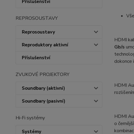
Příslušenství
Vše
REPROSOUSTAVY
Reprosoustavy
HDMI ka
Reproduktory aktivní
Gb/s
umož
technolo
Příslušenství
dokonce i
ZVUKOVÉ PROJEKTORY
HDMI Au
Soundbary (aktivní)
rozlišení
Soundbary (pasivní)
HDMI Au
Hi-Fi systémy
o černějš
kombinac
Systémy