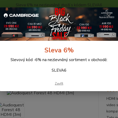
Sleva 6% na nezlevněné zboží s kódem SLEVA6
..
KONTAKTY
O NÁS
POPTÁVKA ZBOŽÍ - KALKULACE
Hledat
Sleva 6%
Slevový kód -6% na nezlevněný sortiment v obchodě:
abely
Audioquest Forest 48 HDMI (3m)
SLEVA6
oquest Forest 48 HDMI (3m)
Zavřít
HDMI k
video 
kompat
Tato n