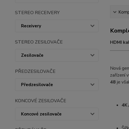
Kompl
STEREO RECEIVERY
Receivery
Komple
STEREO ZESILOVAČE
HDMI kab
Zesilovače
Nová gen
PŘEDZESILOVAČE
zařízení 
48
je vša
Předzesilovače
KONCOVÉ ZESILOVAČE
4K 
Koncové zesilovače
Šíř