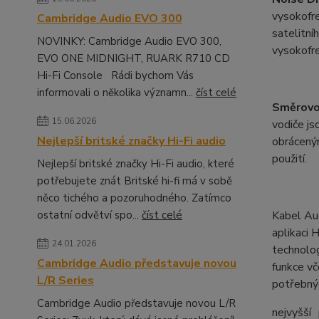
vysokofre
Cambridge Audio EVO 300
satelitní
NOVINKY: Cambridge Audio EVO 300,
vysokofre
EVO ONE MIDNIGHT, RUARK R710 CD
Hi-Fi Console Rádi bychom Vás
informovali o několika významn...
číst celé
Směrovo
15.06.2026
vodiče j
Nejlepší britské značky Hi-Fi audio
obráceným
použití.
Nejlepší britské značky Hi-Fi audio, které
potřebujete znát Britské hi-fi má v sobě
něco tichého a pozoruhodného. Zatímco
ostatní odvětví spo...
číst celé
Kabel A
aplikaci 
24.01.2026
technolog
Cambridge Audio představuje novou
funkce vč
L/R Series
potřebný
Cambridge Audio představuje novou L/R
nejvyšší