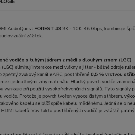
LOGIE
DMI AudioQuest
FOREST 48
8K - 10K, 48 Gbps, kombinuje špičk
 audiovizuální zážitek.
ené vodiče s tuhým jádrem z mědi s dlouhým zrnem (LGC) - 
(LGC) eliminují interakce mezi vlákny a jitter - běžné zdroje ruše
ro zpětný zvukový kanál eARC, postříbřené
0,5 % vrstvou stříb
 mezi jednotlivými zrny materiálu. Hladký povrch vodiče zname
ou vynikající při použití vysokofrekvenčních signálů. Tyto signál
u vodiče. Protože je povrch tvořen vysoce čistým stříbrem,
výko
takového kabelu se blíží spíše kabelu měděnému. Jedná se o neu
h HDMI kabelů. Vliv takto postříbřených vodičů je zvláště patrný
ssipation
(Rozptyl šumu) je základní technologií AudioQuest pr