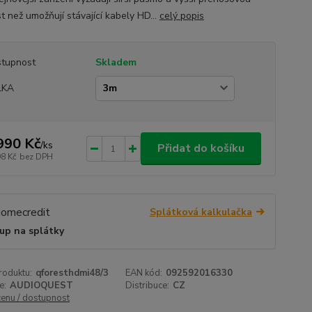
t než umožňují stávající kabely HD...
celý popis
tupnost
Skladem
LKA
990 Kč
/
ks
Přidat do košíku
98 Kč
bez DPH
Splátková kalkulačka
up na splátky
roduktu:
qforesthdmi48/3
EAN kód:
092592016330
e:
AUDIOQUEST
Distribuce:
CZ
cenu / dostupnost