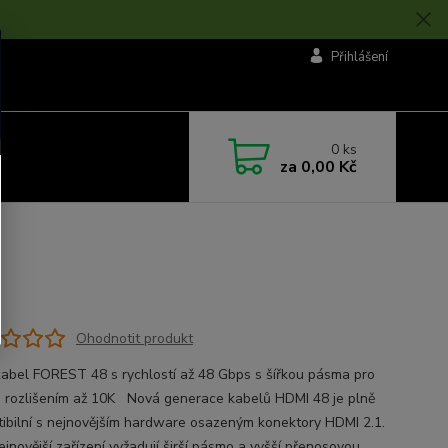
Přihlášení
0
ks
za
0,00 Kč
Ohodnotit produkt
abel FOREST 48 s rychlostí až 48 Gbps s šířkou pásma pro
s rozlišením až 10K Nová generace kabelů HDMI 48 je plně
ibilní s nejnovějším hardware osazeným konektory HDMI 2.1.
ejnovější zařízení vyžadují širší pásmo a vyšší přenosovou