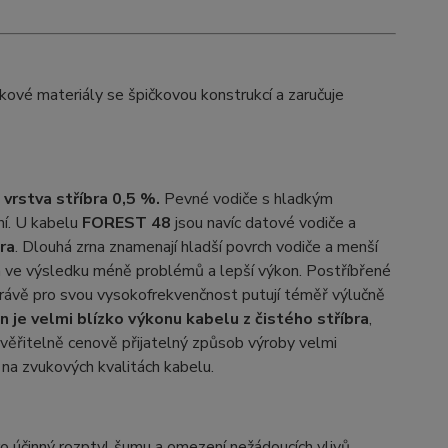
ové materiály se špičkovou konstrukcí a zaručuje
vrstva stříbra 0,5 %.
Pevné vodiče s hladkým
ní. U kabelu
FOREST 48
jsou navíc datové vodiče a
ra
. Dlouhá zrna znamenají hladší povrch vodiče a menší
ná ve výsledku méně problémů a lepší výkon. Postříbřené
y právě pro svou vysokofrekvenčnost putují téměř výlučně
n je velmi blízko výkonu kabelu z čistého stříbra
,
věřitelně cenově přijatelný způsob výroby velmi
 na zvukových kvalitách kabelu.
o účinný rozptyl šumu a omezení nežádoucích vlivů