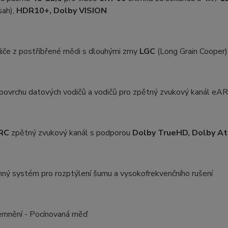
sah),
HDR10+, Dolby VISION
iče z postříbřené
mědi s dlouhými zrny
LGC
(Long Grain Cooper)
povrchu datových vodičů a vodičů pro zpětný zvukový kanál eA
RC
zpětný zvukový kanál s podporou
Dolby TrueHD, Dolby A
nný systém pro rozptýlení šumu a vysokofrekvenčního rušení
mnění - Pocínovaná měď