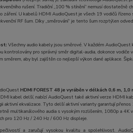
kvenčního rušení. Tradiční „100 % stínění“ nemusí dostatečně chrá
ho záření. U kabelů HDMI AudioQuest je všech 19 vodičů řízeno 
kvenční RF šum. Díky „směrování“ je tento šum rozptýlen odved
st:
Všechny audio kabely jsou směrové. V každém AudioQuest kab
sou kontrolovány pro správný směr digital-audia, dokonce vodi
 směrem, aby byl zajištěn co nejlepší výkon dané aplikace. Šip
udioQuest
HDMI FOREST 48 je vyráběn v délkách 0,6 m, 1,0 m,
HDMI kabel delší, nabízí AudioQuest také aktivní verze HDMI kabe
ii aktivní ekvalizace. Tyto delší aktivní varianty garantují pře
etně multikanálového audia s vysokým rozlišením, 1080p a 4K v
ch pro 120 Hz / 240 Hz / 600 Hz displeje.
 pečlivostí a zaručují vysokou kvalitu a spolehlivost. Aud