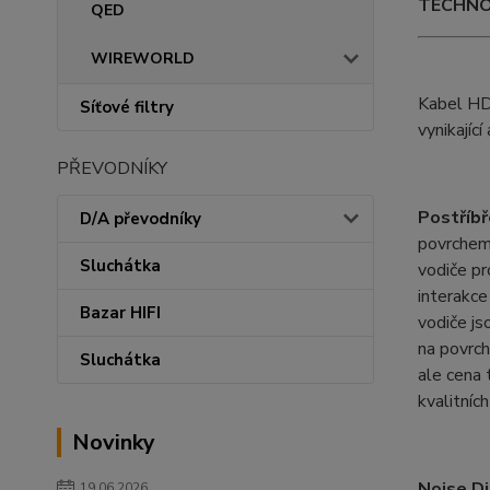
TECHNO
QED
WIREWORLD
Kabel H
Síťové filtry
vynikající
PŘEVODNÍKY
Postříbř
D/A převodníky
povrchem 
Sluchátka
vodiče p
interakce
Bazar HIFI
vodiče js
na povrch
Sluchátka
ale cena 
kvalitníc
Novinky
Noise Di
19.06.2026