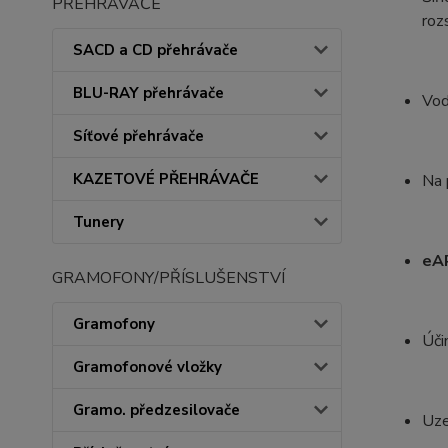
PŘEHRÁVAČE
roz
SACD a CD přehrávače
BLU-RAY přehrávače
Vod
Síťové přehrávače
KAZETOVÉ PŘEHRÁVAČE
Na 
Tunery
eA
GRAMOFONY/PŘÍSLUŠENSTVÍ
Gramofony
Úči
Gramofonové vložky
Gramo. předzesilovače
Uze