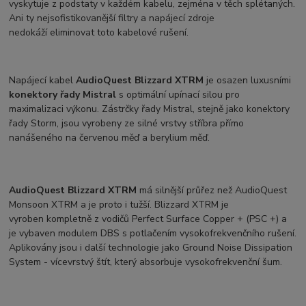
vyskytuje z podstaty v každém kabelu, zejména v těch splétaných.
Ani ty nejsofistikovanější filtry a napájecí zdroje
nedokáží eliminovat toto kabelové rušení.
Napájecí kabel
AudioQuest Blizzard XTRM
je osazen luxusními
konektory řady Mistral
s optimální upínací silou pro
maximalizaci výkonu. Zástrčky řady Mistral, stejně jako konektory
řady Storm, jsou vyrobeny ze silné vrstvy stříbra přímo
nanášeného na červenou měď a berylium měď.
AudioQuest Blizzard XTRM
má silnější průřez než AudioQuest
Monsoon XTRM a je proto i tužší. Blizzard XTRM je
vyroben kompletně z vodičů Perfect Surface Copper + (PSC +) a
je vybaven modulem DBS s potlačením vysokofrekvenčního rušení.
Aplikovány jsou i další technologie jako Ground Noise Dissipation
System - vícevrstvý štít, který absorbuje vysokofrekvenční šum.