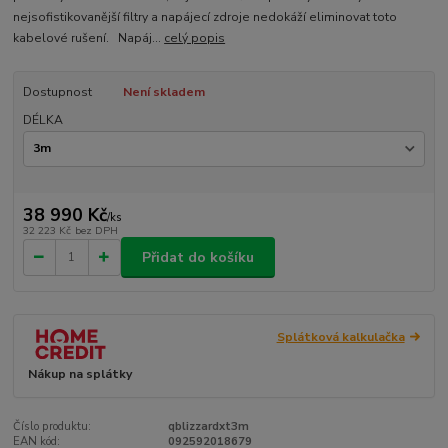
nejsofistikovanější filtry a napájecí zdroje nedokáží eliminovat toto
kabelové rušení. Napáj...
celý popis
Dostupnost
Není skladem
DÉLKA
38 990 Kč
/
ks
32 223 Kč
bez DPH
Přidat do košíku
Splátková kalkulačka
Nákup na splátky
Číslo produktu:
qblizzardxt3m
EAN kód:
092592018679