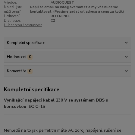
Výrobce:
AUDIOQUEST
Nalezli jste
Napište email na info@avemax.cz a my Vás budeme
nižší cenu?:
kontaktovat. (Prosíme zadat url adresu a cenu za kolik)
Hodnocení:
REFERENCE
Distribuce:
CZ
Hlídat cenu / dostupnost
Kompletní specifikace
Hodnocení
0
Komentáře
0
Kompletní specifikace
Vynikající napájecí kabel 230 V se systémem DBS s
koncovkou IEC C-15
Nehledě na to jak perfektní máte AC zdroj napájení, rušení se