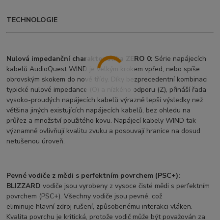
TECHNOLOGIE
Nulová impedanční charakteristika ZERO 0:
Série napájecích
kabelů AudioQuest WIND je velkým krokem vpřed, nebo spíše
obrovským skokem do nové třídy. Díky bezprecedentní kombinaci
typické nulové impedance (O) a nízkého odporu (Z), přináší řada
vysoko-proudých napájecích kabelů výrazně lepší výsledky než
většina jiných existujících napájecích kabelů, bez ohledu na
průřez a množství použitého kovu. Napájecí kabely WIND tak
významně ovlivňují kvalitu zvuku a posouvají hranice na dosud
netušenou úroveň.
Pevné vodiče z mědi s perfektním povrchem (PSC+):
BLIZZARD
vodiče jsou vyrobeny z vysoce čisté mědi s perfektním
povrchem (PSC+). Všechny vodiče jsou pevné, což
eliminuje hlavní zdroj rušení, způsobenému interakci vláken.
Kvalita povrchu je kritická, protože vodič může být považován za