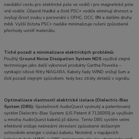
naváděcí cestu pro elektrické pole ve vodiči i pro magnetické pole
vně vodiče. Úžasně hladké a čisté PSC+ vodiče eliminují drsnost a
zvyšují čirost zvuku v porovnání s OFHC, OCC, 8N a dalšími druhy
mědi. Vyšší čistota PSC+ nadále minimalizuje rušení způsobené
přechody uvnitř materiálu.
Tiché pozadí a minimalizace elektrických problémů:
Použitý
Ground
Noise Dissipation System NDS
využívá stejné
technologie jako další výkonové produkty Gartha Powella –
vynikající síťové filtry NIAGARA. Kabely řady WIND snižují šum a
čistí pozadí stejným způsobem, tedy bez ztráty detailů v signálu.
Optimalizace vlastností elektrické izolace (Dielectric-Bias
System (DBS):
Společností AudioQuest vyvinutý a patentovaný
systém Dielectric-Bias System (US Patent # 7126055) je využíván
u mnoha AudioQuest kabelů již dávno. Tento DBS systém velmi
efektivně snižuje nelineární zkreslení způsobené dočasným
uchováním energie v izolaci kabelu. Nicméně, v napájecích