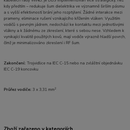
kabelech řady WIND, je DBS implementován více strategicky, než
kdy předtím – redukuje šum dielektrika ve významně širším pásmu
a s vyšší efektivností brání jeho rozptýlení. Žádné interakce mezi
prameny, eliminace rušení vznikajícího křížením vláken: Využitím
vodičů s pevným jádrem, nedochází ke kontaktu mezi jednotlivými
vlákny a k žádnému ze zkreslení, které s sebou nese. Vzhledem k
vynikající kvalitě použitých kovů, mají vodiče výrazně hladší povrch,
čímž je minimalizováno zkreslení i RF šum.
Zakončení:
Trojvidlice na IEC C-15 nebo na zvláštní objednávku
IEC C-19 koncovku
2
Průřez vodiče:
3 x 3,31 mm
Zboží zařazeno v kategoriích