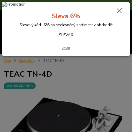
Sleva 6% na nezlevněné zboží s kódem SLEVA6
Sleva 6%
0
ks
za
0,00 Kč
Slevový kód -6% na nezlevněný sortiment v obchodě:
Menu
SLEVA6
Hledat
Zavřít
Úvod
Gramofony
TEAC TN-4D
TEAC TN-4D
Doprava ZDARMA