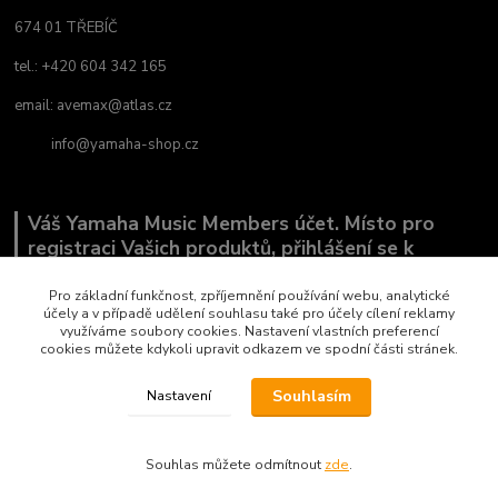
674 01 TŘEBÍČ
tel.: +420 604 342 165
email:
avemax@atlas.cz
info@yamaha-shop.cz
Váš Yamaha Music Members účet. Místo pro
registraci Vašich produktů, přihlášení se k
odběru novinek a místo, kde nám můžete sdělit,
co Vás zajímá.
Pro základní funkčnost, zpříjemnění používání webu, analytické
účely a v případě udělení souhlasu také pro účely cílení reklamy
využíváme soubory cookies. Nastavení vlastních preferencí
cookies můžete kdykoli upravit odkazem ve spodní části stránek.
Souhlasím
Nastavení
Copyright by AVEMAX
Souhlas můžete odmítnout
zde
.
Vytvořeno na
Eshop-rychle.cz