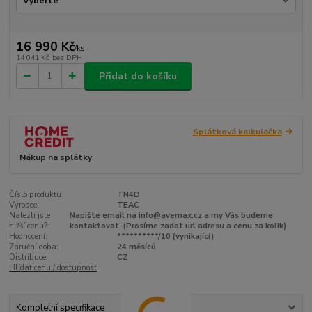
16 990 Kč
/
ks
14 041 Kč
bez DPH
Přidat do košíku
Splátková kalkulačka
Nákup na splátky
Číslo produktu:
TN4D
Výrobce:
TEAC
Nalezli jste
Napište email na info@avemax.cz a my Vás budeme
nižší cenu?:
kontaktovat. (Prosíme zadat url adresu a cenu za kolik)
Hodnocení:
**********/10 (vynikající)
Záruční doba:
24 měsíců
Distribuce:
CZ
Hlídat cenu / dostupnost
Kompletní specifikace