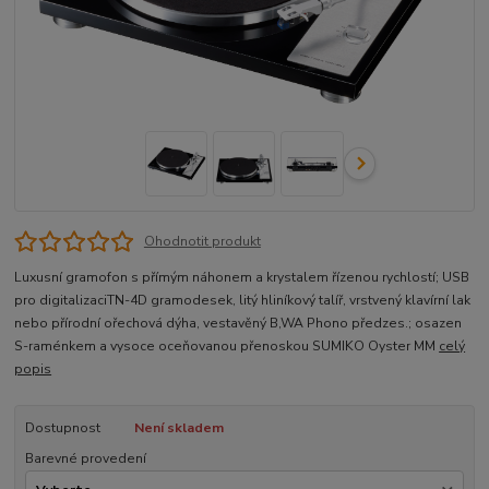
Ohodnotit produkt
Luxusní gramofon s přímým náhonem a krystalem řízenou rychlostí; USB
pro digitalizaciTN-4D gramodesek, litý hliníkový talíř, vrstvený klavírní lak
nebo přírodní ořechová dýha, vestavěný B,WA Phono předzes.; osazen
S-raménkem a vysoce oceňovanou přenoskou SUMIKO Oyster MM
celý
popis
Dostupnost
Není skladem
Barevné provedení