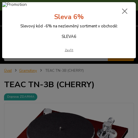
Sleva 6% na nezlevněné zboží s kódem SLEVA6
Sleva 6%
0
ks
za
0,00 Kč
Slevový kód -6% na nezlevněný sortiment v obchodě:
Menu
SLEVA6
Zavřít
Hledat
Úvod
Gramofony
TEAC TN-3B (CHERRY)
TEAC TN-3B (CHERRY)
Doprava ZDARMA