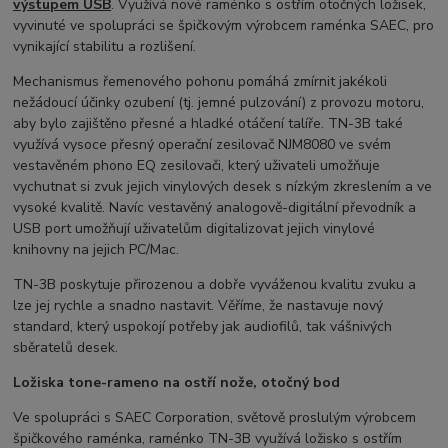
výstupem USB
. Využívá nové raménko s ostřím otočných ložisek,
vyvinuté ve spolupráci se špičkovým výrobcem raménka SAEC, pro
vynikající stabilitu a rozlišení.
Mechanismus řemenového pohonu pomáhá zmírnit jakékoli
nežádoucí účinky ozubení (tj. jemné pulzování) z provozu motoru,
aby bylo zajištěno přesné a hladké otáčení talíře. TN-3B také
využívá vysoce přesný operační zesilovač NJM8080 ve svém
vestavěném phono EQ zesilovači, který uživateli umožňuje
vychutnat si zvuk jejich vinylových desek s nízkým zkreslením a ve
vysoké kvalitě. Navíc vestavěný analogově-digitální převodník a
USB port umožňují uživatelům digitalizovat jejich vinylové
knihovny na jejich PC/Mac.
TN-3B poskytuje přirozenou a dobře vyváženou kvalitu zvuku a
lze jej rychle a snadno nastavit. Věříme, že nastavuje nový
standard, který uspokojí potřeby jak audiofilů, tak vášnivých
sběratelů desek.
Ložiska tone-rameno na ostří nože, otočný bod
Ve spolupráci s SAEC Corporation, světově proslulým výrobcem
špičkového raménka, raménko TN-3B využívá ložisko s ostřím