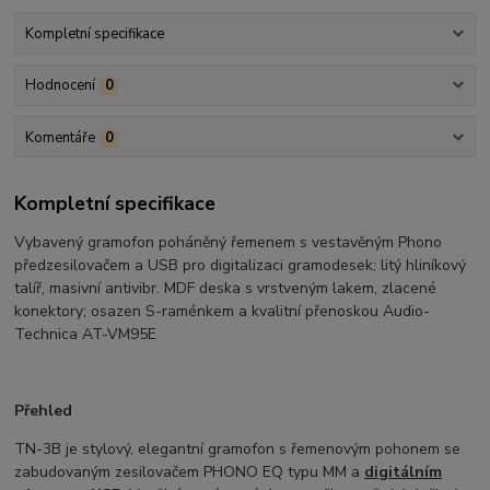
Kompletní specifikace
Hodnocení
0
Komentáře
0
Kompletní specifikace
Vybavený gramofon poháněný řemenem s vestavěným Phono
předzesilovačem a USB pro digitalizaci gramodesek; litý hliníkový
talíř, masivní antivibr. MDF deska s vrstveným lakem, zlacené
konektory; osazen S-raménkem a kvalitní přenoskou Audio-
Technica AT-VM95E
Přehled
TN-3B je stylový, elegantní gramofon s řemenovým pohonem se
zabudovaným zesilovačem PHONO EQ typu MM a
digitálním