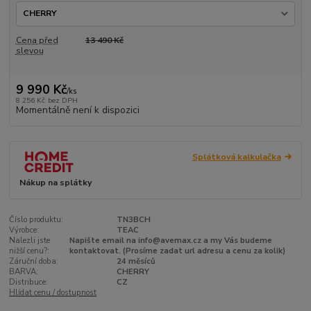
Cena před
13 490 Kč
slevou
9 990 Kč
/
ks
8 256 Kč
bez DPH
Momentálně není k dispozici
Splátková kalkulačka
Nákup na splátky
Číslo produktu:
TN3BCH
Výrobce:
TEAC
Nalezli jste
Napište email na info@avemax.cz a my Vás budeme
nižší cenu?:
kontaktovat. (Prosíme zadat url adresu a cenu za kolik)
Záruční doba:
24 měsíců
BARVA:
CHERRY
Distribuce:
CZ
Hlídat cenu / dostupnost