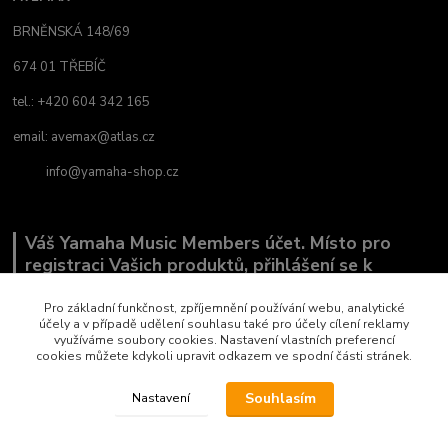
BRNĚNSKÁ 148/69
674 01 TŘEBÍČ
tel.: +420 604 342 165
email:
avemax@atlas.cz
info@yamaha-shop.cz
Váš Yamaha Music Members účet. Místo pro
registraci Vašich produktů, přihlášení se k
odběru novinek a místo, kde nám můžete sdělit,
co Vás zajímá.
Pro základní funkčnost, zpříjemnění používání webu, analytické
účely a v případě udělení souhlasu také pro účely cílení reklamy
využíváme soubory cookies. Nastavení vlastních preferencí
cookies můžete kdykoli upravit odkazem ve spodní části stránek.
Souhlasím
Nastavení