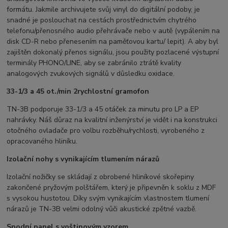
formátu. Jakmile archivujete svůj vinyl do digitální podoby, je
snadné je poslouchat na cestách prostřednictvím chytrého
telefonu/přenosného audio přehrávače nebo v autě (vypálením na
disk CD-R nebo přenesením na paměťovou kartu/ lepit). A aby byl
zajištěn dokonalý přenos signálu, jsou použity pozlacené výstupní
terminály PHONO/LINE, aby se zabránilo ztrátě kvality
analogových zvukových signálů v důsledku oxidace.
33-1/3 a 45 ot./min 2rychlostní gramofon
TN-3B podporuje 33-1/3 a 45 otáček za minutu pro LP a EP
nahrávky. Náš důraz na kvalitní inženýrství je vidět i na konstrukci
otočného ovladače pro volbu rozběhu/rychlosti, vyrobeného z
opracovaného hliníku.
Izolační nohy s vynikajícím tlumením nárazů
Izolační nožičky se skládají z obrobené hliníkové skořepiny
zakončené pryžovým polštářem, který je připevněn k soklu z MDF
s vysokou hustotou. Díky svým vynikajícím vlastnostem tlumení
nárazů je TN-3B velmi odolný vůči akustické zpětné vazbě.
Spodní panel s voštinovým vzorem