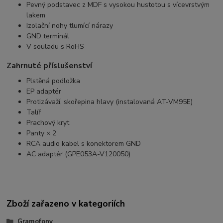
Pevný podstavec z MDF s vysokou hustotou s vícevrstvým
lakem
Izolační nohy tlumící nárazy
GND terminál
V souladu s RoHS
Zahrnuté příslušenství
Plstěná podložka
EP adaptér
Protizávaží, skořepina hlavy (instalovaná AT-VM95E)
Talíř
Prachový kryt
Panty × 2
RCA audio kabel s konektorem GND
AC adaptér (GPE053A-V120050)
Zboží zařazeno v kategoriích
Gramofony