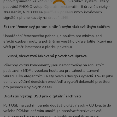
připojit gramofon ke konvenčnímu zesilovači/hi-fi systému, který
postrádá PHONO vstup. Operační zesilovač hi-fi úrovně s nízkým
zkreslením, NJM8080 se používá k posílení nízkoúrovňových
signálů z phono kazety na úroveň LINE.
Externí řemenový pohon s hliníkovým tlakově litým talířem
Uspořádání řemenového pohonu je použito pro minimalizaci
efektů ozubení motoru poháněním vnějšího okraje talíře (který má
větší průměr, hmotnost a plochu povrchu).
Luxusní, vícevrstvá lakovaná povrchová úprava
Všechny vnitřní komponenty jsou namontovány na robustním
podstavci z MDF s vysokou hustotou pro tuhost a tlumení
vibrací. Díky elegantnímu a stylovému designu vypadá TN-3B jako
doma ve většině domácích prostředí a vytváří dokonalé prostředí
pro poslech vinylových desek.
Digitální výstup USB pro digitální archivaci
Port USB na zadním panelu dodává digitální zvuk v CD kvalitě do
vašeho PC/Mac, což vám umožňuje nahrávat/archivovat vaši
analogovou knihovnu ve vysoce kvalitním digitálním audio