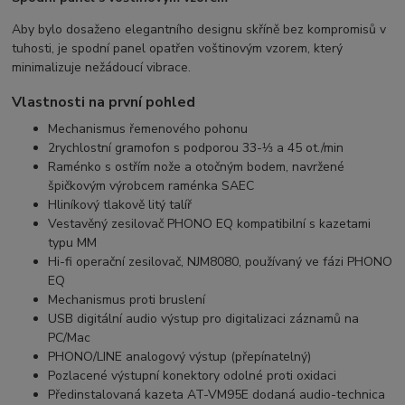
Aby bylo dosaženo elegantního designu skříně bez kompromisů v
tuhosti, je spodní panel opatřen voštinovým vzorem, který
minimalizuje nežádoucí vibrace.
Vlastnosti na první pohled
Mechanismus řemenového pohonu
2rychlostní gramofon s podporou 33-⅓ a 45 ot./min
Raménko s ostřím nože a otočným bodem, navržené
špičkovým výrobcem raménka SAEC
Hliníkový tlakově litý talíř
Vestavěný zesilovač PHONO EQ kompatibilní s kazetami
typu MM
Hi-fi operační zesilovač, NJM8080, používaný ve fázi PHONO
EQ
Mechanismus proti bruslení
USB digitální audio výstup pro digitalizaci záznamů na
PC/Mac
PHONO/LINE analogový výstup (přepínatelný)
Pozlacené výstupní konektory odolné proti oxidaci
Předinstalovaná kazeta AT-VM95E dodaná audio-technica