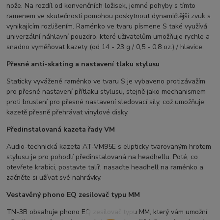
nože. Na rozdíl od konvenčních ložisek, jemné pohyby s tímto
ramenem ve skutečnosti pomohou poskytnout dynamičtější zvuk s
vynikajícím rozlišením. Raménko ve tvaru písmene S také využívá
univerzální náhlavní pouzdro, které uživatelům umožňuje rychle a
snadno vyměňovat kazety (od 14 - 23 g / 0,5 - 0,8 oz.) / hlavice.
Přesné anti-skating a nastavení tlaku stylusu
Staticky vyvážené raménko ve tvaru S je vybaveno protizávažím
pro přesné nastavení přítlaku stylusu, stejně jako mechanismem
proti bruslení pro přesné nastavení sledovací síly, což umožňuje
kazetě přesně přehrávat vinylové disky.
Předinstalovaná kazeta řady VM
Audio-technická kazeta AT-VM95E s elipticky tvarovaným hrotem
stylusu je pro pohodlí předinstalovaná na headhellu. Poté, co
otevřete krabici, postavte talíř, nasaďte headhell ​​na raménko a
začněte si užívat své nahrávky.
Vestavěný phono EQ zesilovač typu MM
TN-3B obsahuje phono EQ zesilovač typu MM, který vám umožní