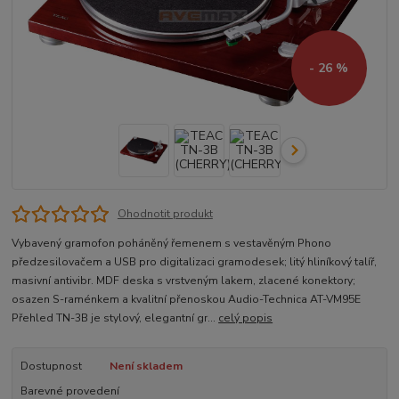
- 26 %
Ohodnotit produkt
Vybavený gramofon poháněný řemenem s vestavěným Phono
předzesilovačem a USB pro digitalizaci gramodesek; litý hliníkový talíř,
masivní antivibr. MDF deska s vrstveným lakem, zlacené konektory;
osazen S-raménkem a kvalitní přenoskou Audio-Technica AT-VM95E
Přehled TN-3B je stylový, elegantní gr...
celý popis
Dostupnost
Není skladem
Barevné provedení