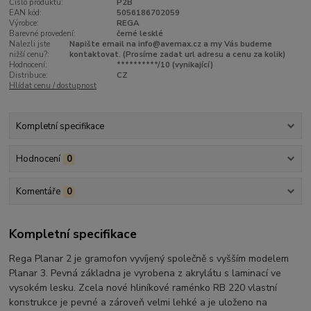
Číslo produktu:
P2B
EAN kód:
5056186702059
Výrobce:
REGA
Barevné provedení:
černé lesklé
Nalezli jste
Napište email na info@avemax.cz a my Vás budeme
nižší cenu?:
kontaktovat. (Prosíme zadat url adresu a cenu za kolik)
Hodnocení:
**********/10 (vynikající)
Distribuce:
CZ
Hlídat cenu / dostupnost
Kompletní specifikace
Hodnocení
0
Komentáře
0
Kompletní specifikace
Rega Planar 2 je gramofon vyvíjený společně s vyšším modelem
Planar 3. Pevná základna je vyrobena z akrylátu s laminací ve
vysokém lesku. Zcela nové hliníkové raménko RB 220 vlastní
konstrukce je pevné a zároveň velmi lehké a je uloženo na