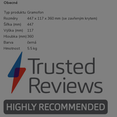
Obecné
Typ produktu
Gramofon
Rozměry
447 x 117 x 360 mm (se zavřeným krytem)
Šířka (mm)
447
Výška (mm)
117
Hloubka (mm)
360
Barva
černá
Hmotnost
5.5 kg