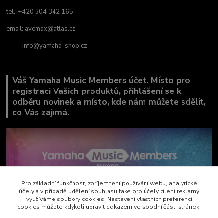
tel.: +420 604 342 165
email:
avemax@atlas.cz
info@yamaha-shop.cz
Váš Yamaha Music Members účet. Místo pro
registraci Vašich produktů, přihlášení se k
odběru novinek a místo, kde nám můžete sdělit,
co Vás zajímá.
Pro základní funkčnost, zpříjemnění používání webu, analytické
účely a v případě udělení souhlasu také pro účely cílení reklamy
využíváme soubory cookies. Nastavení vlastních preferencí
cookies můžete kdykoli upravit odkazem ve spodní části stránek.