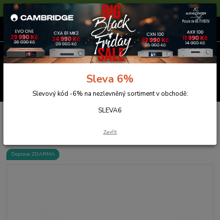
Sleva 6% na nezlevněné zboží s kódem SLEVA6
0
ks
za
0,00 Kč
Menu
Sleva 6%
Hledat
Slevový kód -6% na nezlevněný sortiment v obchodě:
SLEVA6
Úvod
Gramofony
Rega Planar 2
Rega Planar 2
Zavřít
Doprava ZDARMA