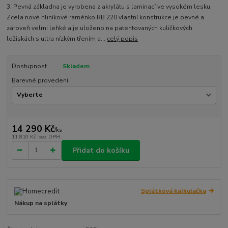
3. Pevná základna je vyrobena z akrylátu s laminací ve vysokém lesku.
Zcela nové hliníkové raménko RB 220 vlastní konstrukce je pevné a
zároveň velmi lehké a je uloženo na patentovaných kuličkových
ložiskách s ultra nízkým třením a...
celý popis
Dostupnost
Skladem
Barevné provedení
14 290 Kč
/
ks
11 810 Kč
bez DPH
Přidat do košíku
Splátková kalkulačka
Nákup na splátky