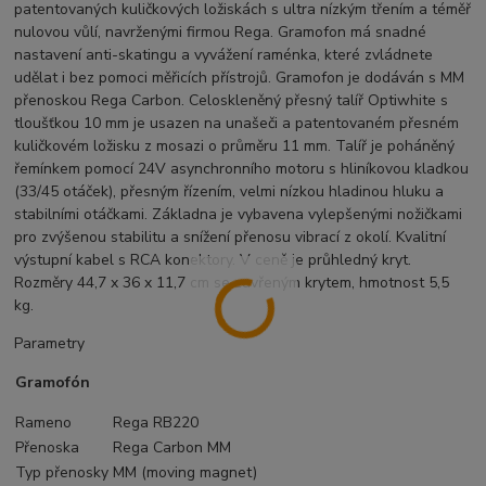
patentovaných kuličkových ložiskách s ultra nízkým třením a téměř
nulovou vůlí, navrženými firmou Rega. Gramofon má snadné
nastavení anti-skatingu a vyvážení raménka, které zvládnete
udělat i bez pomoci měřicích přístrojů. Gramofon je dodáván s MM
přenoskou Rega Carbon. Celoskleněný přesný talíř Optiwhite s
tloušťkou 10 mm je usazen na unašeči a patentovaném přesném
kuličkovém ložisku z mosazi o průměru 11 mm. Talíř je poháněný
řemínkem pomocí 24V asynchronního motoru s hliníkovou kladkou
(33/45 otáček), přesným řízením, velmi nízkou hladinou hluku a
stabilními otáčkami. Základna je vybavena vylepšenými nožičkami
pro zvýšenou stabilitu a snížení přenosu vibrací z okolí. Kvalitní
výstupní kabel s RCA konektory. V ceně je průhledný kryt.
Rozměry 44,7 x 36 x 11,7 cm se zavřeným krytem, hmotnost 5,5
kg.
Parametry
Gramofón
Rameno
Rega RB220
Přenoska
Rega Carbon MM
Typ přenosky
MM (moving magnet)