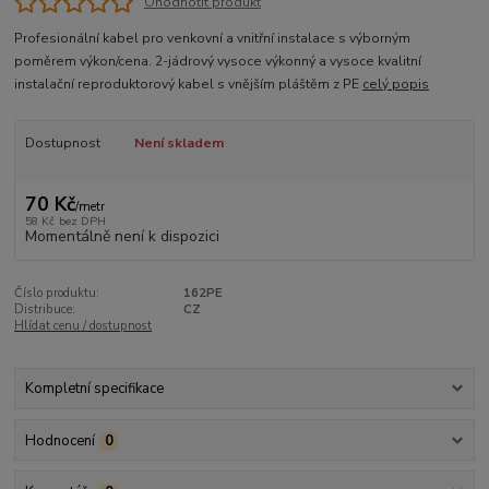
Ohodnotit produkt
Profesionální kabel pro venkovní a vnitřní instalace s výborným
poměrem výkon/cena. 2-jádrový vysoce výkonný a vysoce kvalitní
instalační reproduktorový kabel s vnějším pláštěm z PE
celý popis
Dostupnost
Není skladem
70 Kč
/
metr
58 Kč
bez DPH
Momentálně není k dispozici
Číslo produktu:
162PE
Distribuce:
CZ
Hlídat cenu / dostupnost
Kompletní specifikace
Hodnocení
0