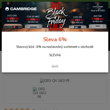
Sleva 6% na nezlevněné zboží s kódem SLEVA6
0
ks
za
0,00 Kč
Menu
Sleva 6%
Hledat
Slevový kód -6% na nezlevněný sortiment v obchodě:
SLEVA6
Úvod
Kabely
QED QX 16/2 PE
QED QX 16/2 PE
Zavřít