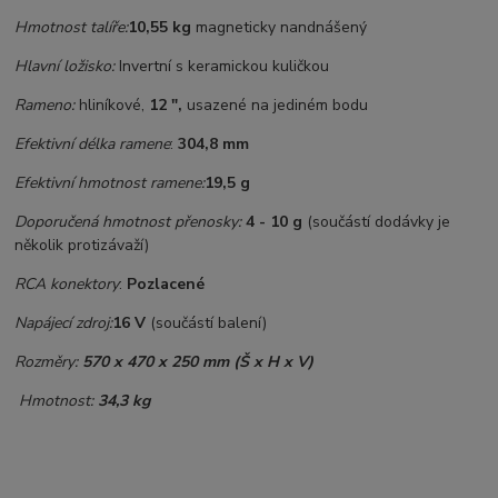
Hmotnost talíře:
10,55 kg
magneticky nandnášený
Hlavní ložisko:
Invertní s keramickou kuličkou
Rameno:
hliníkové,
12 ",
usazené na jediném bodu
Efektivní délka ramene
:
304,8 mm
Efektivní hmotnost ramene:
19,5 g
Doporučená hmotnost přenosky:
4 - 10 g
(součástí dodávky je
několik protizávaží)
RCA konektory
:
Pozlacené
Napájecí zdroj:
16 V
(součástí balení)
Rozměry:
570 x 470 x 250 mm (Š x H x V)
Hmotnost:
34,3 kg