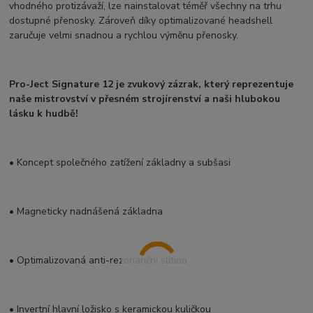
vhodného protizávaží, lze nainstalovat téměř všechny na trhu
dostupné přenosky. Zároveň díky optimalizované headshell
zaručuje velmi snadnou a rychlou výměnu přenosky.
Pro-Ject Signature 12 je zvukový zázrak, který reprezentuje
naše mistrovství v přesném strojírenství a naši hlubokou
lásku k hudbě!
• Koncept společného zatížení základny a subšasi
• Magneticky nadnášená základna
• Optimalizovaná anti-rezonanční slitina
• Invertní hlavní ložisko s keramickou kuličkou