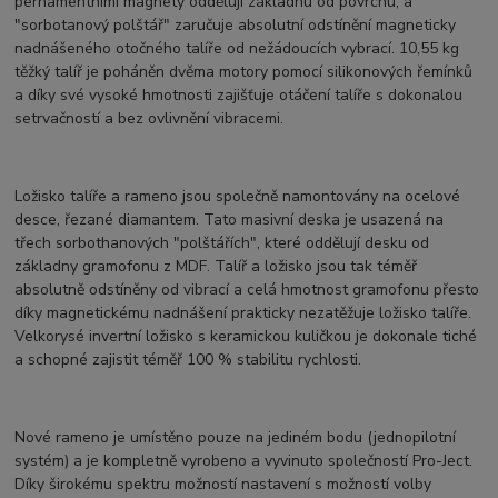
pernamentními magnety oddělují základnu od povrchu, a
"sorbotanový polštář" zaručuje absolutní odstínění magneticky
nadnášeného otočného talíře od nežádoucích vybrací. 10,55 kg
těžký talíř je poháněn dvěma motory pomocí silikonových řemínků
a díky své vysoké hmotnosti zajišťuje otáčení talíře s dokonalou
setrvačností a bez ovlivnění vibracemi.
Ložisko talíře a rameno jsou společně namontovány na ocelové
desce, řezané diamantem. Tato masivní deska je usazená na
třech sorbothanových "polštářích", které oddělují desku od
základny gramofonu z MDF. Talíř a ložisko jsou tak téměř
absolutně odstíněny od vibrací a celá hmotnost gramofonu přesto
díky magnetickému nadnášení prakticky nezatěžuje ložisko talíře.
Velkorysé invertní ložisko s keramickou kuličkou je dokonale tiché
a schopné zajistit téměř 100 % stabilitu rychlosti.
Nové rameno je umístěno pouze na jediném bodu (jednopilotní
systém) a je kompletně vyrobeno a vyvinuto společností Pro-Ject.
Díky širokému spektru možností nastavení s možností volby