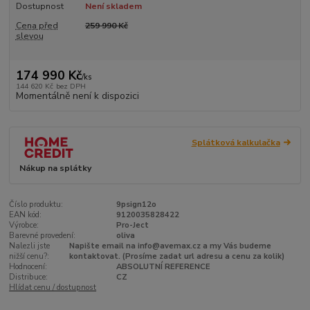
Dostupnost
Není skladem
Cena před
259 990 Kč
slevou
174 990 Kč
/
ks
144 620 Kč
bez DPH
Momentálně není k dispozici
Splátková kalkulačka
Nákup na splátky
Číslo produktu:
9psign12o
EAN kód:
9120035828422
Výrobce:
Pro-Ject
Barevné provedení:
oliva
Nalezli jste
Napište email na info@avemax.cz a my Vás budeme
nižší cenu?:
kontaktovat. (Prosíme zadat url adresu a cenu za kolik)
Hodnocení:
ABSOLUTNÍ REFERENCE
Distribuce:
CZ
Hlídat cenu / dostupnost