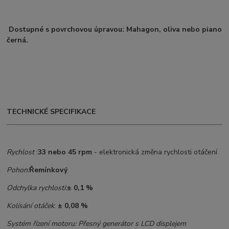
Dostupné s povrchovou úpravou: Mahagon, oliva nebo piano
černá.
TECHNICKÉ SPECIFIKACE
Rychlost
:
33 nebo 45 rpm
- elektronická změna rychlosti otáčení
Pohon:
Řemínkový
Odchylka rychlosti:
± 0,1 %
Kolísání otáček
:
± 0,08 %
Systém řízení motoru: Přesný generátor s LCD displejem