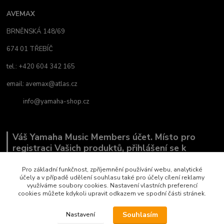
AVEMAX
BRNĚNSKÁ 148/69
674 01 TŘEBÍČ
tel.: +420 604 342 165
email:
avemax@atlas.cz
info@yamaha-shop.cz
Váš Yamaha Music Members účet. Místo pro
registraci Vašich produktů, přihlášení se k
odběru novinek a místo, kde nám můžete sdělit,
co Vás zajímá.
Pro základní funkčnost, zpříjemnění používání webu, analytické
účely a v případě udělení souhlasu také pro účely cílení reklamy
využíváme soubory cookies. Nastavení vlastních preferencí
cookies můžete kdykoli upravit odkazem ve spodní části stránek.
Souhlasím
Nastavení