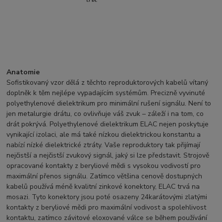
Anatomie
Sofistikovaný vzor dělá z těchto reproduktorových kabelů vítaný
doplněk k těm nejlépe vypadajícím systémům. Precizně vyvinuté
polyethylenové dielektrikum pro minimální rušení signálu. Není to
jen metalurgie drátu, co ovlivňuje váš zvuk – záleží i na tom, co
drát pokrývá. Polyethylenové dielektrikum ELAC nejen poskytuje
vynikající izolaci, ale má také nízkou dielektrickou konstantu a
nabízí nízké dielektrické ztráty. Vaše reproduktory tak přijímají
nejčistší a nejčistší zvukový signál, jaký si lze představit. Strojově
opracované kontakty z beryliové mědi s vysokou vodivostí pro
maximální přenos signálu. Zatímco většina cenově dostupných
kabelů používá méně kvalitní zinkové konektory, ELAC trvá na
mosazi. Tyto konektory jsou poté osazeny 24karátovými zlatými
kontakty z beryliové mědi pro maximální vodivost a spolehlivost
kontaktu, zatímco závitové eloxované válce se během používání