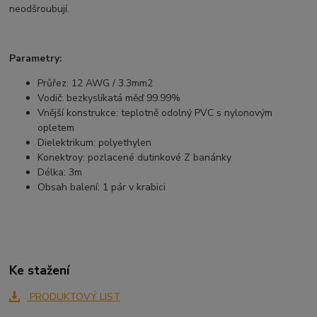
neodšroubují.
Parametry:
Průřez: 12 AWG / 3.3mm2
Vodič: bezkyslíkatá měď 99.99%
Vnější konstrukce: teplotně odolný PVC s nylonovým
opletem
Dielektrikum: polyethylen
Konektroy: pozlacené dutinkové Z banánky
Délka: 3m
Obsah balení: 1 pár v krabici
Ke stažení
PRODUKTOVÝ LIST