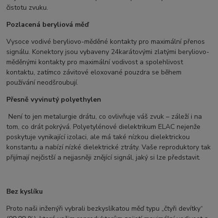
čistotu zvuku.
Pozlacená beryliová měď
Vysoce vodivé beryliovo-měděné kontakty pro maximální přenos
signálu. Konektory jsou vybaveny 24karátovými zlatými beryliovo-
měděnými kontakty pro maximální vodivost a spolehlivost
kontaktu, zatímco závitové eloxované pouzdra se během
používání neodšroubují.
Přesně vyvinutý polyethylen
Není to jen metalurgie drátu, co ovlivňuje váš zvuk – záleží i na
tom, co drát pokrývá. Polyetylénové dielektrikum ELAC nejenže
poskytuje vynikající izolaci, ale má také nízkou dielektrickou
konstantu a nabízí nízké dielektrické ztráty. Vaše reproduktory tak
přijímají nejčistší a nejjasněji znějící signál, jaký si lze představit.
Bez kyslíku
Proto naši inženýři vybrali bezkyslíkatou měď typu „čtyři devítky“