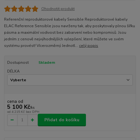
Ohodnotit produkt
Referenční reproduktorové kabely Sensible Reproduktorové kabely
ELAC Reference Sensible jsou navrženy tak, aby poskytovaly plnou šířku
pásma a maximální vodivost bez zabarvení nebo kompromisů. Jsou
jedním z cenově nejvýhodnějších vylepšení, které můžete ve svém
systému provést! Vícerozměrný Jednotl...
celý popis
Dostupnost
Skladem
DÉLKA
cena od
5 100 Kč
/
ks
od
4 215 Kč
bez DPH
Přidat do košíku