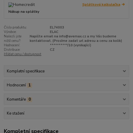
Splátková kalkulačka
Nákup na splátky
Číslo produktu:
EL74003
Výrobce:
ELAC
Nalezli jste
Napište email na info@avemax.cz a my Vás budeme
nižší cenu?:
kontaktovat. (Prosíme zadat url adresu a cenu za kolik)
Hodnocení:
**********/10 (vynikající)
Distribuce:
CZ
Hlídat cenu / dostupnost
Kompletní specifikace
Hodnocení
1
Komentáře
0
Ke stažení
Kompletní specifikace