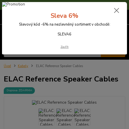
Sleva 6% na nezlevněné zboží s kódem SLEVA6
Sleva 6%
0
ks
za
0,00 Kč
Slevový kód -6% na nezlevněný sortiment v obchodě:
Menu
SLEVA6
Zavřít
Hledat
Úvod
Kabely
ELAC Reference Speaker Cables
ELAC Reference Speaker Cables
Doprava ZDARMA