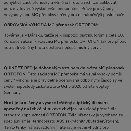
pohyblivé části přenosky a výměnu hrotu u nich lze aplikovat
pouze v továrně vyškoleným personálem. Právě pro výhody i
nevýhody jsou
MC
přenoksy určeny pro nejnáročnější posluchače.
OBROVSKÁ VÝHODA MC přenosek ORTOFON:
Továrna je v Dánsku, takže je k dispozici distributorům z celé EU.
Koncový zákazník vlastnící MC přenosku ORTOFON tak pro případ
nutnosti výměny hrotu dostává nejlepší možný servis.
QUINTET RED
je dokonalým vstupem do světa MC přenosek
ORTOFON
. Tato základní MC přenoska má velmi vysoký poměr
ceny / výkonu a je pravidelně oceňována odbornými časopisy ve
světě, naposledy získala Zlaté Ucho 2020 od Stereoplay,
Germany.
Hrot je broušený a vysoce leštěný eliptický diamant
upevněný na lehké hliníkové chvějce
, broušený přesně dle
standardů společnosti ORTOFON. Tělo přenosky je vyrobeno ze
speciální směsi termoplastu ABS (akrylonitril/butadien/styren).
Tento lehký, nárazuvzdorný materiál je velmi vhodný pro