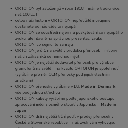
ORTOFON byl založen již v roce 1918 = máme tradici více,
než 100 LET
celou naši historii v ORTOFON nepřetržitě inovujeme =
dostanete od nás vždy to nejlepší
ORTOFON se soustředí nejen na poskytování co nejlepšího
zvuku, ale hlavně na správnou prezentaci zvuku =
ORTOFON, co sejmu, to zahraju
ORTOFON je č. 1 na světě v produkci přenosek = miliony
našich zákazníků se nemohou mýlit
ORTOFON je největší dodavatel přenosek pro výrobce
gramofonů na světě = na kvalitu ORTOFON je spolehnutí
(vyrábíme pro ně i OEM přenosky pod jejich vlastními
značkami)
ORTOFON přenosky vyrábíme v EU,
Made in Denmark
=
vše pod jednou střechou
ORTOFON kabely vyrábíme podle japonského postupu
zpracování mědi z osmého století v Japonsku =
Made in
Japan
ORTOFON drží největší tržní podíl v prodeji přenosek v
České a Slovenské republice = náš zvuk vám vyhovuje,