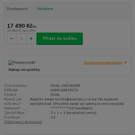
Dostupnost
Skladem
17 490 Kč
/
ks
14 455 Kč
bez DPH
Přidat do košíku
Splátková kalkulačka
Nákup na splátky
Číslo produktu:
DUAL-CS5182MR
EAN kód:
4260136676272
Výrobce:
DUAL
Nalezli jste
Napište email na info@avemax.cz a my Vás budeme
nižší cenu?:
kontaktovat. (Prosíme zadat url adresu a cenu za kolik)
Hodnocení:
**********/10 (vynikající)
Záruční doba:
2 + 1 + 2 (bezplatný servis)
Distribuce:
CZ
Hlídat cenu / dostupnost