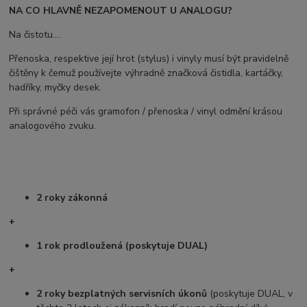
NA CO HLAVNĚ NEZAPOMENOUT U ANALOGU?
Na čistotu....
Přenoska, respektive její hrot (stylus) i vinyly musí být pravidelně
čištěny k čemuž používejte výhradně značková čistidla, kartáčky,
hadříky, myčky desek.
Při správné péči vás gramofon / přenoska / vinyl odmění krásou
analogového zvuku.
2 roky zákonná
+
1 rok prodloužená (poskytuje DUAL)
+
2 roky bezplatných servisních úkonů
(poskytuje DUAL, v