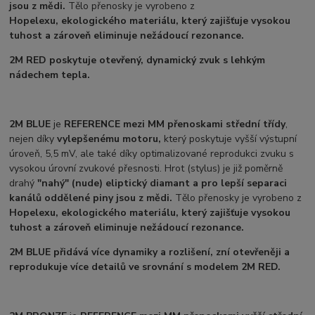
jsou z mědi.
Tělo přenosky je vyrobeno z
Hopelexu,
ekologického materiálu, který zajišťuje vysokou
tuhost a zároveň eliminuje nežádoucí rezonance.
2M RED
poskytuje otevřený, dynamický zvuk s lehkým
nádechem tepla.
2M BLUE
je
REFERENCE mezi MM přenoskami střední třídy
,
nejen díky
vylepšenému motoru,
který poskytuje vyšší výstupní
úroveň, 5,5 mV, ale také díky optimalizované reprodukci zvuku s
vysokou úrovní zvukové přesnosti. Hrot (stylus) je již poměrně
drahý
"nahý" (nude) eliptický diamant a pro lepší separaci
kanálů oddělené piny jsou z mědi.
Tělo přenosky je vyrobeno z
Hopelexu,
ekologického materiálu, který zajišťuje vysokou
tuhost a zároveň eliminuje nežádoucí rezonance.
2M BLUE
přidává více dynamiky a rozlišení, zní otevřeněji a
reprodukuje více detailů ve srovnání s modelem 2M RED.