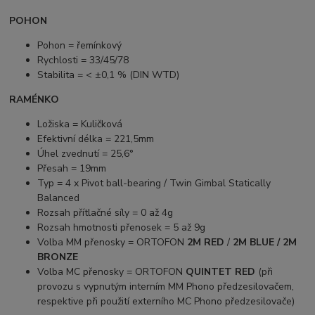
POHON
Pohon = řemínkový
Rychlosti = 33/45/78
Stabilita = < ±0,1 % (DIN WTD)
RAMÉNKO
Ložiska = Kuličková
Efektivní délka = 221,5mm
Úhel zvednutí = 25,6°
Přesah = 19mm
Typ = 4 x Pivot ball-bearing / Twin Gimbal Statically
Balanced
Rozsah přítlačné síly = 0 až 4g
Rozsah hmotnosti přenosek = 5 až 9g
Volba MM přenosky = ORTOFON
2M RED
/
2M BLUE / 2M
BRONZE
Volba MC přenosky = ORTOFON
QUINTET RED
(při
provozu s vypnutým interním MM Phono předzesilovačem,
respektive při použití externího MC Phono předzesilovače)