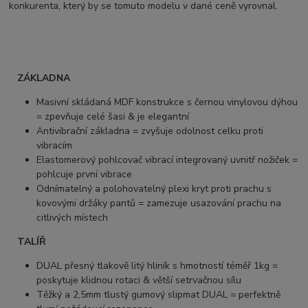
konkurenta, který by se tomuto modelu v dané ceně vyrovnal.
ZÁKLADNA
Masivní skládaná MDF konstrukce s černou vinylovou dýhou
= zpevňuje celé šasi & je elegantní
Antivibrační základna = zvyšuje odolnost celku proti
vibracím
Elastomerový pohlcovač vibrací integrovaný uvnitř nožiček =
pohlcuje první vibrace
Odnímatelný a polohovatelný plexi kryt proti prachu s
kovovými držáky pantů = zamezuje usazování prachu na
citlivých místech
TALÍŘ
DUAL přesný tlakově litý hliník s hmotností téměř 1kg =
poskytuje klidnou rotaci & větší setrvačnou sílu
Těžký a 2,5mm tlustý gumový slipmat DUAL = perfektně