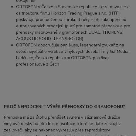
děkujeme!
ORTOFON v České a Slovenské republice skrze dovozce a
dsitributora, firmu Horizon Trading Prague s.r.o. (HTP),
poskytuje prodlouženou záruku 3 roky = při zakoupení od
autorizovaných prodejců (platí pro samotné přenosky a pro
přenosky instalované v gramofonech DUAL, THORENS,
ACOUSTIC SOLID, TRANSROTOR)
ORTOFON doporučuje pan Kuss, legendární zvukař z na
světě největšího výrobce vinylových desek, firmy GZ Média,
Loděnice, Česká republika = ORTOFON používají
profesionálové z Čech
PROČ NEPODCENIT VÝBĚR PŘENOSKY DO GRAMOFONU?
Přenoska má za úlohu přenášet zvlnění v záznamové drážce
vinylové desky na elektrické oscilace, které se dále zesilují v
zesilovači, aby se nakonec vykreslily přes reproduktory