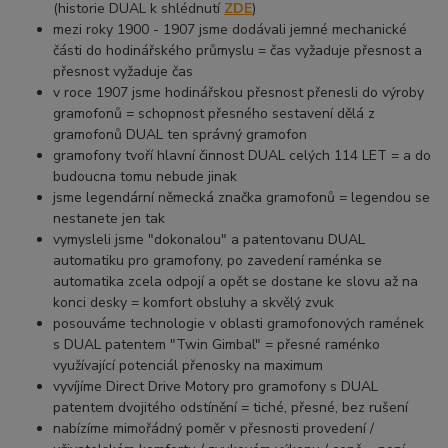
(historie DUAL k shlédnutí
ZDE
)
mezi roky 1900 - 1907 jsme dodávali jemné mechanické
části do hodinářského průmyslu = čas vyžaduje přesnost a
přesnost vyžaduje čas
v roce 1907 jsme hodinářskou přesnost přenesli do výroby
gramofonů = schopnost přesného sestavení dělá z
gramofonů DUAL ten správný gramofon
gramofony tvoří hlavní činnost DUAL celých 114 LET = a do
budoucna tomu nebude jinak
jsme legendární německá značka gramofonů = legendou se
nestanete jen tak
vymysleli jsme "dokonalou" a patentovanu DUAL
automatiku pro gramofony, po zavedení raménka se
automatika zcela odpojí a opět se dostane ke slovu až na
konci desky = komfort obsluhy a skvělý zvuk
posouváme technologie v oblasti gramofonových ramének
s DUAL patentem "Twin Gimbal" = přesné raménko
využívající potenciál přenosky na maximum
vyvíjíme Direct Drive Motory pro gramofony s DUAL
patentem dvojitého odstínění = tiché, přesné, bez rušení
nabízíme mimořádný poměr v přesnosti provedení /