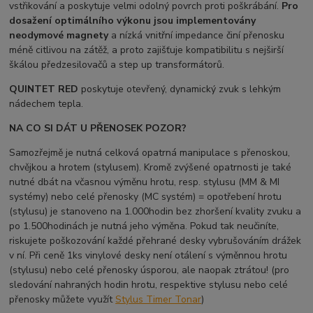
vstřikování a poskytuje velmi odolný povrch proti poškrábání.
Pro
dosažení optimálního výkonu jsou implementovány
neodymové magnety
a nízká vnitřní impedance činí přenosku
méně citlivou na zátěž, a proto zajišťuje kompatibilitu s nejširší
škálou předzesilovačů a step up transformátorů.
QUINTET RED
poskytuje otevřený, dynamický zvuk s lehkým
nádechem tepla.
NA CO SI DÁT U PŘENOSEK POZOR?
Samozřejmě je nutná celková opatrná manipulace s přenoskou,
chvějkou a hrotem (stylusem). Kromě zvýšené opatrnosti je také
nutné dbát na včasnou výměnu hrotu, resp. stylusu (MM & MI
systémy) nebo celé přenosky (MC systém) = opotřebení hrotu
(stylusu) je stanoveno na 1.000hodin bez zhoršení kvality zvuku a
po 1.500hodinách je nutná jeho výměna. Pokud tak neučiníte,
riskujete poškozování každé přehrané desky vybrušováním drážek
v ní. Při ceně 1ks vinylové desky není otálení s výměnnou hrotu
(stylusu) nebo celé přenosky úsporou, ale naopak ztrátou! (pro
sledování nahraných hodin hrotu, respektive stylusu nebo celé
přenosky můžete využít
Stylus Timer Tonar
)