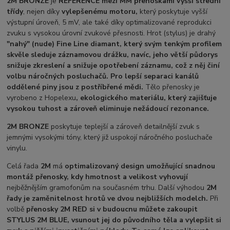
2M BRONZE
je
REFERENCE mezi MM přenoskami vyšší střední
třídy
, nejen díky
vylepšenému motoru,
který poskytuje vyšší
výstupní úroveň, 5 mV, ale také díky optimalizované reprodukci
zvuku s vysokou úrovní zvukové přesnosti. Hrot (stylus) je drahý
"nahý" (nude) Fine Line diamant, který svým tenkým profilem
skvěle sleduje záznamovou drážku, navíc, jeho větší půdorys
snižuje zkreslení a snižuje opotřebení záznamu, což z něj činí
volbu náročných posluchačů. Pro lepší separaci kanálů
oddělené piny jsou z postříbřené mědi.
Tělo přenosky je
vyrobeno z Hopelexu
,
ekologického materiálu, který zajišťuje
vysokou tuhost a zároveň eliminuje nežádoucí rezonance.
2M BRONZE
poskytuje teplejší a zároveň detailnější zvuk s
jemnými vysokými tóny, který již uspokojí náročného posluchače
vinylu.
Celá řada
2M
má
optimalizovaný design umožňující snadnou
montáž přenosky, kdy hmotnost a velikost vyhovují
nejběžnějším gramofonům na současném trhu. Další výhodou
2M
řady je zaměnitelnost hrotů ve dvou nejbližších modelch.
Při
volbě
přenosky 2M RED si v budoucnu můžete zakoupit
STYLUS 2M BLUE, vsunout jej do původního těla a vylepšit si