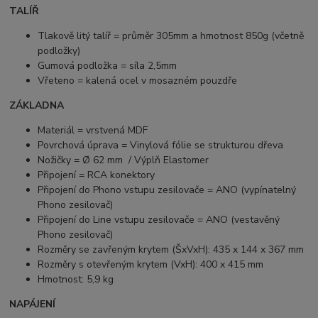
TALÍŘ
Tlakově litý talíř = průměr 305mm a hmotnost 850g (včetně
podložky)
Gumová podložka = síla 2,5mm
Vřeteno = kalená ocel v mosazném pouzdře
ZÁKLADNA
Materiál = vrstvená MDF
Povrchová úprava = Vinylová fólie se strukturou dřeva
Nožičky = Ø 62 mm / Výplň Elastomer
Připojení = RCA konektory
Připojení do Phono vstupu zesilovače = ANO (vypínatelný
Phono zesilovač)
Připojení do Line vstupu zesilovače = ANO (vestavěný
Phono zesilovač)
Rozměry se zavřeným krytem (ŠxVxH): 435 x 144 x 367 mm
Rozměry s otevřeným krytem (VxH): 400 x 415 mm
Hmotnost: 5,9 kg
NAPÁJENÍ