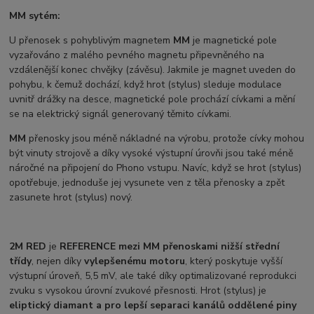
MM sytém:
U přenosek s pohyblivým magnetem
MM
je magnetické pole
vyzařováno z malého pevného magnetu připevněného na
vzdálenější konec chvějky (závěsu). Jakmile je magnet uveden do
pohybu, k čemuž dochází, když hrot (stylus) sleduje modulace
uvnitř drážky na desce, magnetické pole prochází cívkami a mění
se na elektrický signál generovaný těmito cívkami.
MM
přenosky jsou méně nákladné na výrobu, protože cívky mohou
být vinuty strojově a díky vysoké výstupní úrovňi jsou také méně
náročné na připojení do Phono vstupu. Navíc, když se hrot (stylus)
opotřebuje, jednoduše jej vysunete ven z těla přenosky a zpět
zasunete hrot (stylus) nový.
2M RED
je
REFERENCE mezi MM přenoskami nižší střední
třídy
, nejen díky
vylepšenému motoru
, který poskytuje vyšší
výstupní úroveň, 5,5 mV, ale také díky optimalizované reprodukci
zvuku s vysokou úrovní zvukové přesnosti. Hrot (stylus) je
eliptický diamant a pro lepší separaci kanálů oddělené piny