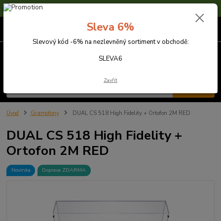
Sleva 6% na nezlevněné zboží s kódem SLEVA6
Sleva 6%
0
ks
za
0,00 Kč
Slevový kód -6% na nezlevněný sortiment v obchodě:
Menu
SLEVA6
Zavřít
Hledat
Úvod
Gramofony
DUAL CS 518 High Fidelity + Ortofon 2M RED
DUAL CS 518 High Fidelity +
Ortofon 2M RED
Novinka
Doprava ZDARMA