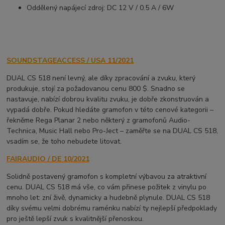
Oddělený napájecí zdroj: DC 12 V / 0.5 A / 6W
SOUNDSTAGEACCESS / USA 11/2021
DUAL CS 518 není levný, ale díky zpracování a zvuku, který
produkuje, stojí za požadovanou cenu 800 $. Snadno se
nastavuje, nabízí dobrou kvalitu zvuku, je dobře zkonstruován a
vypadá dobře. Pokud hledáte gramofon v této cenové kategorii –
řekněme Rega Planar 2 nebo některý z gramofonů Audio-
Technica, Music Hall nebo Pro-Ject – zaměřte se na DUAL CS 518,
vsadím se, že toho nebudete litovat.
FAIRAUDIO / DE 10/2021
Solidně postavený gramofon s kompletní výbavou za atraktivní
cenu. DUAL CS 518 má vše, co vám přinese požitek z vinylu po
mnoho let: zní živě, dynamicky a hudebně plynule. DUAL CS 518
díky svému velmi dobrému raménku nabízí ty nejlepší předpoklady
pro ještě lepší zvuk s kvalitnější přenoskou.