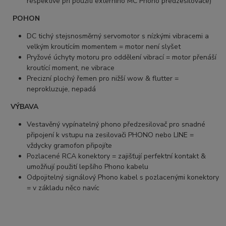
respektive při použití externího MC Phono předzesilovače)
POHON
DC tichý stejsnosměrný servomotor s nízkými vibracemi a
velkým kroutícím momentem = motor není slyšet
Pryžové úchyty motoru pro oddělení vibrací = motor přenáší
kroutící moment, ne vibrace
Precizní plochý řemen pro nižší wow & flutter =
neprokluzuje, nepadá
VÝBAVA
Vestavěný vypínatelný phono předzesilovač pro snadné
připojení k vstupu na zesilovači PHONO nebo LINE =
vždycky gramofon připojíte
Pozlacené RCA konektory = zajišťují perfektní kontakt &
umožňují použití lepšího Phono kabelu
Odpojitelný signálový Phono kabel s pozlacenými konektory
= v základu něco navíc