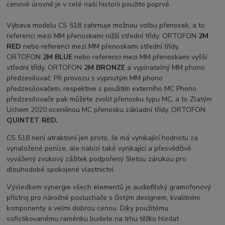
cenové úrovně je v celé naší historii použito poprvé.
Výbava modelu CS 518 zahrnuje možnou volbu přenosek, a to
referenci mezi MM přenoskami nižší střední třídy, ORTOFON
2M
RED
nebo referenci mezi MM přenoskami střední třídy,
ORTOFON
2M BLUE
nebo referenci mezi MM přenoskami vyšší
střední třídy, ORTOFON
2M BRONZE
a vypínatelný MM phono
předzesilovač. Při provozu s vypnutým MM phono
předzesilovačem, respektive s použitím externího MC Phono
předzesilovače pak můžete zvolit přenosku typu MC, a to Zlatým
Uchem 2020 oceněnou MC přenosku základní třídy, ORTOFON
QUINTET RED.
CS 518 není atraktivní jen proto, že má vynikající hodnotu za
vynaložené peníze, ale nabízí také vynikající a přesvědčivě
vyvážený zvukový zážitek podpořený 5letou zárukou pro
dlouhodobé spokojené vlastnictví.
Výsledkem synergie všech elementů je audiofilský gramofonový
přístroj pro náročné posluchače s čistým designem, kvalitními
komponenty a velmi dobrou cenou. Díky použitému
sofistikovanému raménku budete na trhu těžko hledat