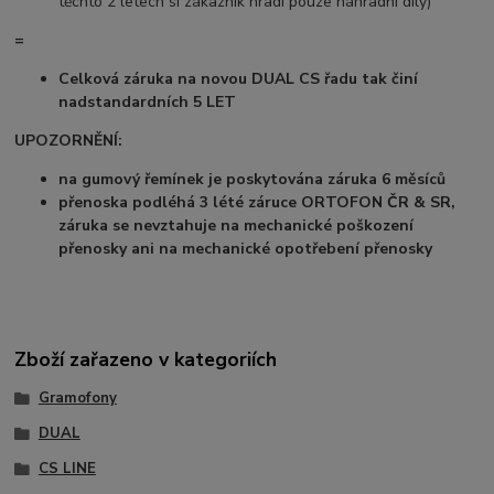
těchto 2 letech si zákazník hradí pouze náhradní díly)
=
Celková záruka na novou DUAL CS řadu tak činí
nadstandardních 5 LET
UPOZORNĚNÍ:
na gumový řemínek je poskytována záruka 6 měsíců
přenoska podléhá 3 lété záruce ORTOFON ČR & SR,
záruka se nevztahuje na mechanické poškození
přenosky ani na mechanické opotřebení přenosky
Zboží zařazeno v kategoriích
Gramofony
DUAL
CS LINE