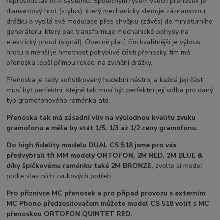
reprosoustav hi-fi systému. Společným rysem všech přenosek je
diamantový hrot (stylus), který mechanicky sleduje záznamovou
drážku a vysílá své modulace přes chvějku (závěs) do miniaturního
generátoru, který pak transformuje mechanické pohyby na
elektrický proud (signál). Obecně platí, čím kvalitnější je výbrus
hrotu a menší je hmotnost pohyblivé části přenosky, tím má
přenoska lepší přímou rekaci na zvlnění drážky.
Přenoska je tedy sofistikovaný hudební nástroj a každá její část
musí být perfektní, stejně tak musí být perfektní její volba pro daný
typ gramofonového raménka atd.
Přenoska tak má zásadní vliv na výslednou kvalitu zvuku
gramofonu a měla by stát 1/5, 1/3 až 1/2 ceny gramofonu.
Do high fidelity modelu DUAL CS 518 jsme pro vás
předvybrali tři MM modely ORTOFON, 2M RED, 2M BLUE &
díky špičkovému raménku také 2M BRONZE,
zvolte si model
podle vlastních zvukových potřeb.
Pro příznivce MC přenosek a pro případ provozu s externím
MC Phono předzesilovačem můžete model CS 518 volit s MC
přenoskou ORTOFON
QUINTET RED.