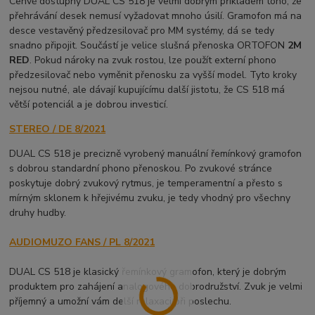
Cenvě dostupný DUAL CS 518 je velmi dobrým příkladem toho, že
přehrávání desek nemusí vyžadovat mnoho úsilí. Gramofon má na
desce vestavěný předzesilovač pro MM systémy, dá se tedy
snadno připojit. Součástí je velice slušná přenoska ORTOFON
2M
RED
. Pokud nároky na zvuk rostou, lze použít externí phono
předzesilovač nebo vyměnit přenosku za vyšší model. Tyto kroky
nejsou nutné, ale dávají kupujícímu další jistotu, že CS 518 má
větší potenciál a je dobrou investicí.
STEREO / DE 8/2021
DUAL CS 518 je precizně vyrobený manuální řemínkový gramofon
s dobrou standardní phono přenoskou. Po zvukové stránce
poskytuje dobrý zvukový rytmus, je temperamentní a přesto s
mírným sklonem k hřejivému zvuku, je tedy vhodný pro všechny
druhy hudby.
AUDIOMUZO FANS / PL 8/2021
DUAL CS 518 je klasický řemínkový gramofon, který je dobrým
produktem pro zahájení analogového dobrodružství. Zvuk je velmi
příjemný a umožní vám delší relaxaci při poslechu.