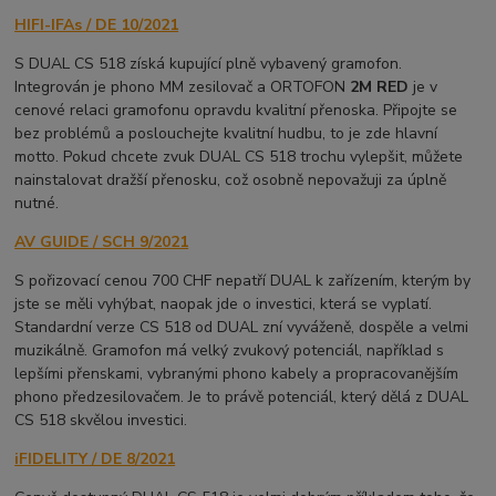
HIFI-IFAs / DE 10/2021
S DUAL CS 518 získá kupující plně vybavený gramofon.
Integrován je phono MM zesilovač a ORTOFON
2M RED
je v
cenové relaci gramofonu opravdu kvalitní přenoska. Připojte se
bez problémů a poslouchejte kvalitní hudbu, to je zde hlavní
motto. Pokud chcete zvuk DUAL CS 518 trochu vylepšit, můžete
nainstalovat dražší přenosku, což osobně nepovažuji za úplně
nutné.
AV GUIDE / SCH 9/2021
S pořizovací cenou 700 CHF nepatří DUAL k zařízením, kterým by
jste se měli vyhýbat, naopak jde o investici, která se vyplatí.
Standardní verze CS 518 od DUAL zní vyváženě, dospěle a velmi
muzikálně. Gramofon má velký zvukový potenciál, například s
lepšími přenskami, vybranými phono kabely a propracovanějším
phono předzesilovačem. Je to právě potenciál, který dělá z DUAL
CS 518 skvělou investici.
iFIDELITY / DE 8/2021