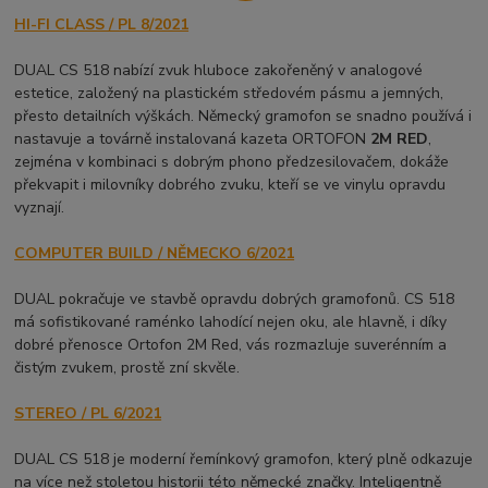
HI-FI CLASS / PL 8/2021
DUAL CS 518 nabízí zvuk hluboce zakořeněný v analogové
estetice, založený na plastickém středovém pásmu a jemných,
přesto detailních výškách. Německý gramofon se snadno používá i
nastavuje a továrně instalovaná kazeta ORTOFON
2M RED
,
zejména v kombinaci s dobrým phono předzesilovačem, dokáže
překvapit i milovníky dobrého zvuku, kteří se ve vinylu opravdu
vyznají.
COMPUTER BUILD / NĚMECKO 6/2021
DUAL pokračuje ve stavbě opravdu dobrých gramofonů. CS 518
má sofistikované raménko lahodící nejen oku, ale hlavně, i díky
dobré přenosce Ortofon 2M Red, vás rozmazluje suverénním a
čistým zvukem, prostě zní skvěle.
STEREO / PL 6/2021
DUAL CS 518 je moderní řemínkový gramofon, který plně odkazuje
na více než stoletou historii této německé značky. Inteligentně