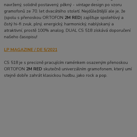
navržený, solidně postavený, pěkný -
vintage
design po vzoru
gramofonů ze 70. let dvacátého století. Nejdůležitější ale je, že
(spolu s přenoskou ORTOFON
2M RED
) zajišťuje spolehlivý a
čistý hi-fi zvuk, plný, energický, harmonický, nablýskaný a
atraktivní, prostě 100% analog. DUAL CS 518 získává doporučení
našeho časopisu!
LP MAGAZINE / DE 5/2021
CS 518 je s precizně pracujícím raménkem osazeným přenoskou
ORTOFON
2M RED
skutečně univerzálním gramofonem, který umí
stejně dobře zahrát klasickou hudbu, jako rock a pop.