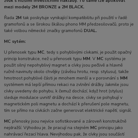
zvuk s nižšími investičními náklady. To samé lze aplikovat
mezi modely 2M BRONZE a 2M BLACK.
Řada
2M
tak poskytuje vynikající kompatibilitu při použití v řadě
gramofonů a se širokou škálou phono MM předzesilovačů, proto je
také volbou německé značky gramofonů
DUAL.
MC sytém:
U přenosek typu
MC
, tedy s pohyblivými cívkami, je použit opačný
princip konstrukce, než u přenosek typu
MM
. V
MC
systému je
použit silný nepohyblivý magnet a cívky jsou pečlivě a hlavně
ručně navinuty okolo chvějky (závěsu hrotu, resp. stylusu), takže
hmotnost pohyblivé části je mnohem menší a v porovnání s
MM
systémem má lepší přímou rekaci na zvlnění drážky. Jakmile jsou
cívky uvedeny do pohybu, k čemuž dochází, když hrot (stylus)
sleduje modulace uvnitř drážky na desce, cívky se pohybují v
magnetickém poli magnetu a dochází k přerušení pole magnetu,
tím se přímo na cívkách začne generovat elektrické napětí, signál.
MC
přenosky jsou nejvíce sofistikované a zároveň konstrukčně
nejdražší. Výhodou je, že pracují na stejném
MC
principu jako
nahrávací řezací hlava. Nevýhodou pak, že cívky jsou součástí