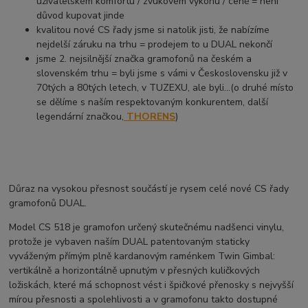
uživatelském komfortu / zvukovém výkonu / ceně = není
důvod kupovat jinde
kvalitou nové CS řady jsme si natolik jisti, že nabízíme
nejdelší záruku na trhu = prodejem to u DUAL nekončí
jsme 2. nejsilnější značka gramofonů na českém a
slovenském trhu = byli jsme s vámi v Československu již v
70tých a 80tých letech, v TUZEXU, ale byli...(o druhé místo
se dělíme s naším respektovaným konkurentem, další
legendární značkou,
THORENS
)
Důraz na vysokou přesnost součástí je rysem celé nové CS řady
gramofonů DUAL.
Model CS 518 je gramofon určený skutečnému nadšenci vinylu,
protože je vybaven naším DUAL patentovaným staticky
vyváženým přímým plně kardanovým raménkem Twin Gimbal:
vertikálně a horizontálně upnutým v přesných kuličkových
ložiskách, které má schopnost vést i špičkové přenosky s nejvyšší
mírou přesnosti a spolehlivosti a v gramofonu takto dostupné