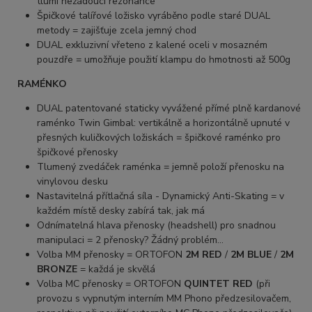
tlumí nežádoucí rezonance
Špičkové talířové ložisko vyráběno podle staré DUAL
metody = zajišťuje zcela jemný chod
DUAL exkluzivní vřeteno z kalené oceli v mosazném
pouzdře = umožňuje použití klampu do hmotnosti až 500g
RAMÉNKO
DUAL patentované staticky vyvážené přímé plně kardanové
raménko Twin Gimbal: vertikálně a horizontálně upnuté v
přesných kuličkových ložiskách = špičkové raménko pro
špičkové přenosky
Tlumený zvedáček raménka = jemně položí přenosku na
vinylovou desku
Nastavitelná přítlačná síla - Dynamický Anti-Skating = v
každém místě desky zabírá tak, jak má
Odnímatelná hlava přenosky (headshell) pro snadnou
manipulaci = 2 přenosky? Žádný problém...
Volba MM přenosky = ORTOFON
2M RED
/
2M BLUE
/
2M
BRONZE
= každá je skvělá
Volba MC přenosky = ORTOFON
QUINTET RED
(při
provozu s vypnutým interním MM Phono předzesilovačem,