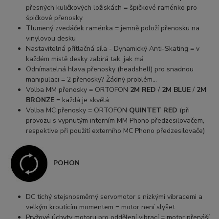
přesných kuličkových ložiskách = špičkové raménko pro
špičkové přenosky
Tlumený zvedáček raménka = jemně položí přenosku na
vinylovou desku
Nastavitelná přítlačná síla - Dynamický Anti-Skating = v
každém místě desky zabírá tak, jak má
Odnímatelná hlava přenosky (headshell) pro snadnou
manipulaci = 2 přenosky? Žádný problém...
Volba MM přenosky = ORTOFON
2M RED
/
2M BLUE
/
2M
BRONZE
= každá je skvělá
Volba MC přenosky = ORTOFON
QUINTET RED
(při
provozu s vypnutým interním MM Phono předzesilovačem,
respektive při použití externího MC Phono předzesilovače)
POHON
DC tichý stejsnosměrný servomotor s nízkými vibracemi a
velkým kroutícím momentem = motor není slyšet
Pryžové úchyty motoru pro oddělení vibrací = motor přenáší