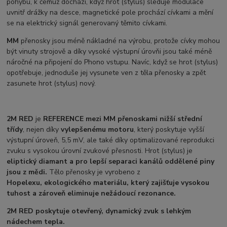
pohybu, k čemuž dochází, když hrot (stylus) sleduje modulace
uvnitř drážky na desce, magnetické pole prochází cívkami a mění
se na elektrický signál generovaný těmito cívkami.
MM
přenosky jsou méně nákladné na výrobu, protože cívky mohou
být vinuty strojově a díky vysoké výstupní úrovňi jsou také méně
náročné na připojení do Phono vstupu. Navíc, když se hrot (stylus)
opotřebuje, jednoduše jej vysunete ven z těla přenosky a zpět
zasunete hrot (stylus) nový.
2M RED
je
REFERENCE mezi MM přenoskami nižší střední
třídy
, nejen díky
vylepšenému motoru
, který poskytuje vyšší
výstupní úroveň, 5,5 mV, ale také díky optimalizované reprodukci
zvuku s vysokou úrovní zvukové přesnosti. Hrot (stylus) je
eliptický diamant a pro lepší separaci kanálů oddělené piny
jsou z mědi.
Tělo přenosky je vyrobeno z
Hopelexu,
ekologického materiálu, který zajišťuje vysokou
tuhost a zároveň eliminuje nežádoucí rezonance.
2M RED
poskytuje otevřený, dynamický zvuk s lehkým
nádechem tepla.