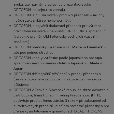
zvuku, ale hlavně na správnou prezentaci zvuku =
ORTOFON, co sejmu, to zahraju
ORTOFON je č. 1 na světě v produkci přenosek = miliony
našich zákazníků se nemohou mýlit
ORTOFON je největší dodavatel přenosek pro výrobce
gramofonů na světě = na kvalitu ORTOFON je spolehnutí
(vyrábíme pro ně i OEM přenosky pod jejich vlastními
značkami)
ORTOFON přenosky vyrábíme v EU,
Made in Denmark
=
vše pod jednou střechou
ORTOFON kabely vyrábíme podle japonského postupu
zpracování mědi z osmého století v Japonsku =
Made in
Japan
ORTOFON drží největší tržní podíl v prodeji přenosek v
České a Slovenské republice = náš zvuk vám vyhovuje,
děkujeme!
ORTOFON v České a Slovenské republice skrze dovozce a
dsitributora, firmu Horizon Trading Prague s.r.o. (HTP),
poskytuje prodlouženou záruku 3 roky = při zakoupení od
autorizovaných prodejců (platí pro samotné přenosky a pro
přenosky instalované v gramofonech DUAL, THORENS,