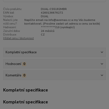
Číslo produktu:
DUAL-CS5182MBR
EAN kód:
4260136676272
Výrobce:
DUAL
Nalezli jste
Napište email na info@avemax.cz a my Vás budeme
nižší cenu?:
kontaktovat. (Prosíme zadat url adresu a cenu za kolik)
Hodnocení:
**********/10 (vynikající)
Záruční doba:
24 měsíců
Distribuce:
CZ
Hlídat cenu / dostupnost
Kompletní specifikace
Hodnocení
0
Komentáře
0
Kompletní specifikace
Kompletní specifikace