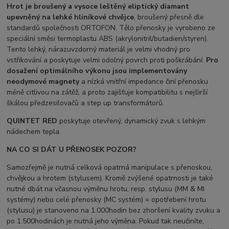
Hrot je broušený a vysoce leštěný eliptický diamant
upevněný na lehké hliníkové chvějce
, broušený přesně dle
standardů společnosti ORTOFON. Tělo přenosky je vyrobeno ze
speciální směsi termoplastu ABS (akrylonitril/butadien/styren).
Tento lehký, nárazuvzdorný materiál je velmi vhodný pro
vstřikování a poskytuje velmi odolný povrch proti poškrábání.
Pro
dosažení optimálního výkonu jsou implementovány
neodymové magnety
a nízká vnitřní impedance činí přenosku
méně citlivou na zátěž, a proto zajišťuje kompatibilitu s nejširší
škálou předzesilovačů a step up transformátorů.
QUINTET RED
poskytuje otevřený, dynamický zvuk s lehkým
nádechem tepla.
NA CO SI DÁT U PŘENOSEK POZOR?
Samozřejmě je nutná celková opatrná manipulace s přenoskou,
chvějkou a hrotem (stylusem). Kromě zvýšené opatrnosti je také
nutné dbát na včasnou výměnu hrotu, resp. stylusu (MM & MI
systémy) nebo celé přenosky (MC systém) = opotřebení hrotu
(stylusu) je stanoveno na 1.000hodin bez zhoršení kvality zvuku a
po 1.500hodinách je nutná jeho výměna. Pokud tak neučiníte,