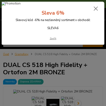
Sleva 6% na nezlevněné zboží s kódem SLEVA6
Sleva 6%
0
ks
za
0,00 Kč
Slevový kód -6% na nezlevněný sortiment v obchodě:
Menu
SLEVA6
Zavřít
Hledat
Úvod
Gramofony
DUAL CS 518 High Fidelity + Ortofon 2M BRONZE
DUAL CS 518 High Fidelity +
Ortofon 2M BRONZE
Novinka
Doprava ZDARMA