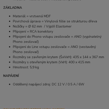
ZÁKLADNA
Materiál = vrstvená MDF
Povrchová úprava = Vinylová fólie se strukturou dřeva
Nožičky = Ø 62 mm / Výplň Elastomer
Připojení = RCA konektory
Připojení do Phono vstupu zesilovače = ANO (vypínatelný
Phono zesilovač)
Připojení do Line vstupu zesilovače = ANO (vestavěný
Phono zesilovač)
Rozměry se zavřeným krytem (ŠxVxH): 435 x 144 x 367 mm
Rozměry s otevřeným krytem (VxH): 400 x 415 mm
Hmotnost: 5,9 kg
NAPÁJENÍ
Oddělený napájecí zdroj: DC 12 V / 0.5 A / 6W