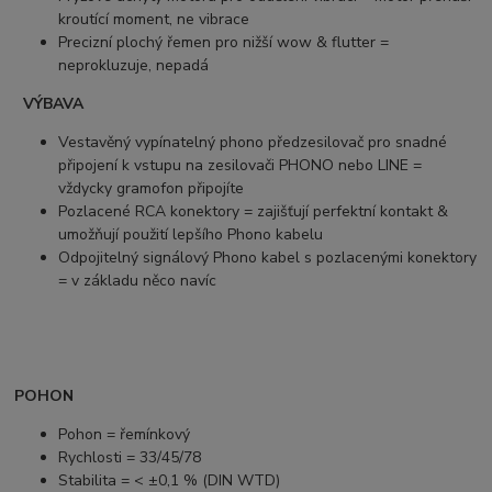
kroutící moment, ne vibrace
Precizní plochý řemen pro nižší wow & flutter =
neprokluzuje, nepadá
VÝBAVA
Vestavěný vypínatelný phono předzesilovač pro snadné
připojení k vstupu na zesilovači PHONO nebo LINE =
vždycky gramofon připojíte
Pozlacené RCA konektory = zajišťují perfektní kontakt &
umožňují použití lepšího Phono kabelu
Odpojitelný signálový Phono kabel s pozlacenými konektory
= v základu něco navíc
POHON
Pohon = řemínkový
Rychlosti = 33/45/78
Stabilita = < ±0,1 % (DIN WTD)