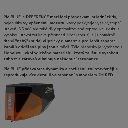
2M BLUE
je
REFERENCE mezi MM přenoskami střední třídy
,
nejen díky
vylepšenému motoru,
který poskytuje vyšší výstupní
úroveň, 5,5 mV, ale také díky optimalizované reprodukci zvuku s
vysokou úrovní zvukové přesnosti. Hrot (stylus) je již poměrně
drahý
"nahý" (nude) eliptický diamant a pro lepší separaci
kanálů oddělené piny jsou z mědi.
Tělo přenosky je vyrobeno z
Hopelexu,
ekologického materiálu, který zajišťuje vysokou
tuhost a zároveň eliminuje nežádoucí rezonance.
2M BLUE
přidává více dynamiky a rozlišení, zní otevřeněji a
reprodukuje více detailů ve srovnání s modelem 2M RED.