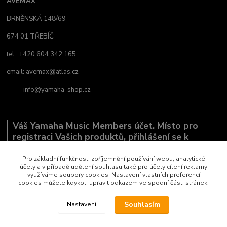
AVEMAX
BRNĚNSKÁ 148/69
674 01 TŘEBÍČ
tel.: +420 604 342 165
email:
avemax@atlas.cz
info@yamaha-shop.cz
Váš Yamaha Music Members účet. Místo pro
registraci Vašich produktů, přihlášení se k
odběru novinek a místo, kde nám můžete sdělit,
co Vás zajímá.
Pro základní funkčnost, zpříjemnění používání webu, analytické
účely a v případě udělení souhlasu také pro účely cílení reklamy
využíváme soubory cookies. Nastavení vlastních preferencí
cookies můžete kdykoli upravit odkazem ve spodní části stránek.
Souhlasím
Nastavení