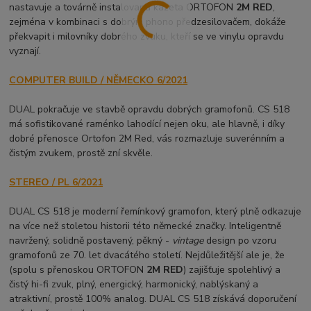
nastavuje a továrně instalovaná kazeta ORTOFON
2M RED
,
zejména v kombinaci s dobrým phono předzesilovačem, dokáže
překvapit i milovníky dobrého zvuku, kteří se ve vinylu opravdu
vyznají.
COMPUTER BUILD / NĚMECKO 6/2021
DUAL pokračuje ve stavbě opravdu dobrých gramofonů. CS 518
má sofistikované raménko lahodící nejen oku, ale hlavně, i díky
dobré přenosce Ortofon 2M Red, vás rozmazluje suverénním a
čistým zvukem, prostě zní skvěle.
STEREO / PL 6/2021
DUAL CS 518 je moderní řemínkový gramofon, který plně odkazuje
na více než stoletou historii této německé značky. Inteligentně
navržený, solidně postavený, pěkný -
vintage
design po vzoru
gramofonů ze 70. let dvacátého století. Nejdůležitější ale je, že
(spolu s přenoskou ORTOFON
2M RED
) zajišťuje spolehlivý a
čistý hi-fi zvuk, plný, energický, harmonický, nablýskaný a
atraktivní, prostě 100% analog. DUAL CS 518 získává doporučení