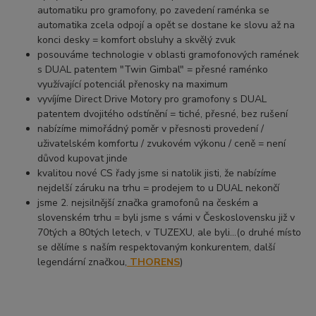
automatiku pro gramofony, po zavedení raménka se
automatika zcela odpojí a opět se dostane ke slovu až na
konci desky = komfort obsluhy a skvělý zvuk
posouváme technologie v oblasti gramofonových ramének
s DUAL patentem "Twin Gimbal" = přesné raménko
využívající potenciál přenosky na maximum
vyvíjíme Direct Drive Motory pro gramofony s DUAL
patentem dvojitého odstínění = tiché, přesné, bez rušení
nabízíme mimořádný poměr v přesnosti provedení /
uživatelském komfortu / zvukovém výkonu / ceně = není
důvod kupovat jinde
kvalitou nové CS řady jsme si natolik jisti, že nabízíme
nejdelší záruku na trhu = prodejem to u DUAL nekončí
jsme 2. nejsilnější značka gramofonů na českém a
slovenském trhu = byli jsme s vámi v Československu již v
70tých a 80tých letech, v TUZEXU, ale byli...(o druhé místo
se dělíme s naším respektovaným konkurentem, další
legendární značkou,
THORENS
)