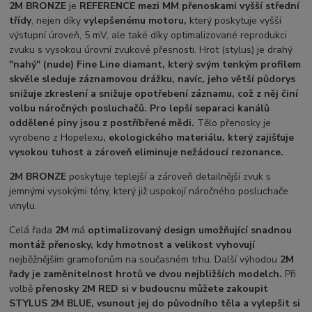
2M BRONZE
je
REFERENCE mezi MM přenoskami vyšší střední
třídy
, nejen díky
vylepšenému motoru,
který poskytuje vyšší
výstupní úroveň, 5 mV, ale také díky optimalizované reprodukci
zvuku s vysokou úrovní zvukové přesnosti. Hrot (stylus) je drahý
"nahý" (nude) Fine Line diamant, který svým tenkým profilem
skvěle sleduje záznamovou drážku, navíc, jeho větší půdorys
snižuje zkreslení a snižuje opotřebení záznamu, což z něj činí
volbu náročných posluchačů. Pro lepší separaci kanálů
oddělené piny jsou z postříbřené mědi.
Tělo přenosky je
vyrobeno z Hopelexu
,
ekologického materiálu, který zajišťuje
vysokou tuhost a zároveň eliminuje nežádoucí rezonance.
2M BRONZE
poskytuje teplejší a zároveň detailnější zvuk s
jemnými vysokými tóny, který již uspokojí náročného posluchače
vinylu.
Celá řada
2M
má
optimalizovaný design umožňující snadnou
montáž přenosky, kdy hmotnost a velikost vyhovují
nejběžnějším gramofonům na současném trhu. Další výhodou
2M
řady je zaměnitelnost hrotů ve dvou nejbližších modelch.
Při
volbě
přenosky 2M RED si v budoucnu můžete zakoupit
STYLUS 2M BLUE, vsunout jej do původního těla a vylepšit si