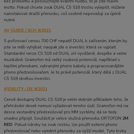
bez problémů a poslouchejte kvalitní hudbu, to je zde hlavní
motto. Pokud chcete zvuk DUAL CS 518 trochu vylepšit, můžete
nainstalovat dražší přenosku, což osobně nepovažuji za úplně
nutné.
AV GUIDE / SCH 9/2021
S pořizovací cenou 700 CHF nepatří DUAL k zařízením, kterým by
jste se měli vyhýbat, naopak jde o investici, která se vyplatí.
Standardní verze CS 518 od DUAL zní vyváženě, dospěle a velmi
muzikálně. Gramofon má velký zvukový potenciál, například s
lepšími přenskami, vybranými phono kabely a propracovanějším
phono předzesilovačem. Je to právě potenciál, který dělá z DUAL
CS 518 skvělou investici.
iFIDELITY / DE 8/2021
Cenvě dostupný DUAL CS 518 je velmi dobrým příkladem toho, že
přehrávání desek nemusí vyžadovat mnoho úsilí. Gramofon má na
desce vestavěný předzesilovač pro MM systémy, dá se tedy
snadno připojit. Součástí je velice slušná přenoska ORTOFON
2M
RED
. Pokud nároky na zvuk rostou, lze použít externí phono
předzesilovač nebo vyměnit přenosku za vyšší model. Tyto kroky