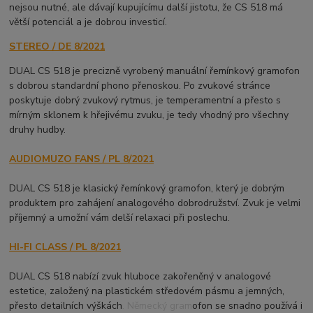
nejsou nutné, ale dávají kupujícímu další jistotu, že CS 518 má
větší potenciál a je dobrou investicí.
STEREO / DE 8/2021
DUAL CS 518 je precizně vyrobený manuální řemínkový gramofon
s dobrou standardní phono přenoskou. Po zvukové stránce
poskytuje dobrý zvukový rytmus, je temperamentní a přesto s
mírným sklonem k hřejivému zvuku, je tedy vhodný pro všechny
druhy hudby.
AUDIOMUZO FANS / PL 8/2021
DUAL CS 518 je klasický řemínkový gramofon, který je dobrým
produktem pro zahájení analogového dobrodružství. Zvuk je velmi
příjemný a umožní vám delší relaxaci při poslechu.
HI-FI CLASS / PL 8/2021
DUAL CS 518 nabízí zvuk hluboce zakořeněný v analogové
estetice, založený na plastickém středovém pásmu a jemných,
přesto detailních výškách. Německý gramofon se snadno používá i