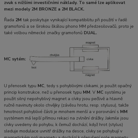
zvuk s nižšími investičními náklady. To samé lze aplikovat
mezi modely 2M BRONZE a 2M BLACK.
Řada
2M
tak poskytuje vynikající kompatibilitu při použití v řadě
gramofonů a se širokou škálou phono MM předzesilovačů, proto je
také volbou německé značky gramofonů
DUAL.
MC sytém:
U přenosek typu
MC
, tedy s pohyblivými cívkami, je použit opačný
princip konstrukce, než u přenosek typu
MM
. V
MC
systému je
použit silný nepohyblivý magnet a cívky jsou pečlivě a hlavně
ručně navinuty okolo chvějky (závěsu hrotu, resp. stylusu), takže
hmotnost pohyblivé části je mnohem menší a v porovnání s
MM
systémem má lepší přímou rekaci na zvlnění drážky. Jakmile jsou
cívky uvedeny do pohybu, k čemuž dochází, když hrot (stylus)
sleduje modulace uvnitř drážky na desce, cívky se pohybují v
magnetickém poli magnetu a dochází k přerušení pole magnetu,