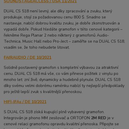
SOUNDSTAGEACCESS / USA 11/2021
DUAL CS 518 není levný, ale díky zpracování a zvuku, který
produkuje, stojí za požadovanou cenu 800 $. Snadno se
nastavuje, nabízí dobrou kvalitu zvuku, je dobře zkonstruován a
vypadá dobře. Pokud hledáte gramofon v této cenové kategorii –
řekněme Rega Planar 2 nebo některý z gramofonů Audio-
Technica, Music Hall nebo Pro-Ject – zaměřte se na DUAL CS 518,
vsadím se, že toho nebudete litovat.
FAIRAUDIO / DE 10/2021
Solidně postavený gramofon s kompletní výbavou za atraktivní
cenu. DUAL CS 518 má vše, co vám přinese požitek z vinylu po
mnoho let: zní živě, dynamicky a hudebně plynule. DUAL CS 518
díky svému velmi dobrému raménku nabízí ty nejlepší předpoklady
pro ještě lepší zvuk s kvalitnější přenoskou.
HIFI-IFAs / DE 10/2021
S DUAL CS 518 získá kupující plně vybavený gramofon.
Integrován je phono MM zesilovač a ORTOFON
2M RED
je v
cenové relaci gramofonu opravdu kvalitní přenoska. Připojte se