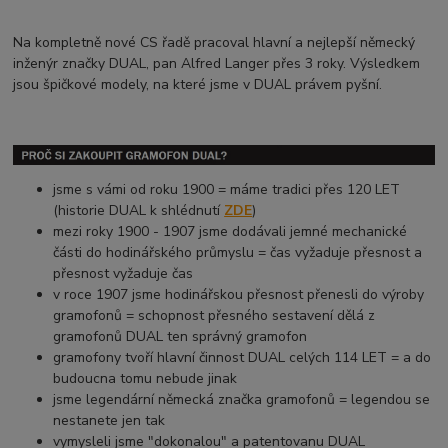
Na kompletně nové CS řadě pracoval hlavní a nejlepší německý
inženýr značky DUAL, pan Alfred Langer přes 3 roky. Výsledkem
jsou špičkové modely, na které jsme v DUAL právem pyšní.
jsme s vámi od roku 1900 = máme tradici přes 120 LET
(historie DUAL k shlédnutí
ZDE
)
mezi roky 1900 - 1907 jsme dodávali jemné mechanické
části do hodinářského průmyslu = čas vyžaduje přesnost a
přesnost vyžaduje čas
v roce 1907 jsme hodinářskou přesnost přenesli do výroby
gramofonů = schopnost přesného sestavení dělá z
gramofonů DUAL ten správný gramofon
gramofony tvoří hlavní činnost DUAL celých 114 LET = a do
budoucna tomu nebude jinak
jsme legendární německá značka gramofonů = legendou se
nestanete jen tak
vymysleli jsme "dokonalou" a patentovanu DUAL