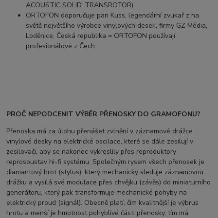
ACOUSTIC SOLID, TRANSROTOR)
ORTOFON doporučuje pan Kuss, legendární zvukař z na
světě největšího výrobce vinylových desek, firmy GZ Média,
Loděnice, Česká republika = ORTOFON používají
profesionálové z Čech
PROČ NEPODCENIT VÝBĚR PŘENOSKY DO GRAMOFONU?
Přenoska má za úlohu přenášet zvlnění v záznamové drážce
vinylové desky na elektrické oscilace, které se dále zesilují v
zesilovači, aby se nakonec vykreslily přes reproduktory
reprosoustav hi-fi systému. Společným rysem všech přenosek je
diamantový hrot (stylus), který mechanicky sleduje záznamovou
drážku a vysílá své modulace přes chvějku (závěs) do miniaturního
generátoru, který pak transformuje mechanické pohyby na
elektrický proud (signál). Obecně platí, čím kvalitnější je výbrus
hrotu a menší je hmotnost pohyblivé části přenosky, tím má