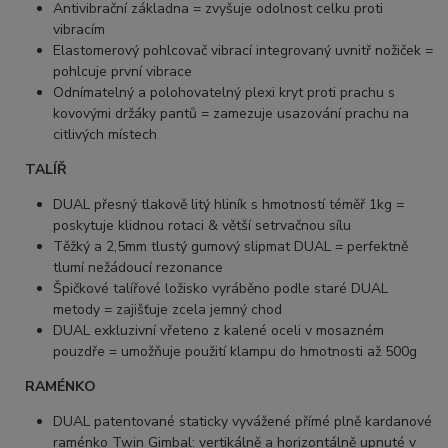
Antivibrační základna = zvyšuje odolnost celku proti
vibracím
Elastomerový pohlcovač vibrací integrovaný uvnitř nožiček =
pohlcuje první vibrace
Odnímatelný a polohovatelný plexi kryt proti prachu s
kovovými držáky pantů = zamezuje usazování prachu na
citlivých místech
TALÍŘ
DUAL přesný tlakově litý hliník s hmotností téměř 1kg =
poskytuje klidnou rotaci & větší setrvačnou sílu
Těžký a 2,5mm tlustý gumový slipmat DUAL = perfektně
tlumí nežádoucí rezonance
Špičkové talířové ložisko vyráběno podle staré DUAL
metody = zajišťuje zcela jemný chod
DUAL exkluzivní vřeteno z kalené oceli v mosazném
pouzdře = umožňuje použití klampu do hmotnosti až 500g
RAMÉNKO
DUAL patentované staticky vyvážené přímé plně kardanové
raménko Twin Gimbal: vertikálně a horizontálně upnuté v