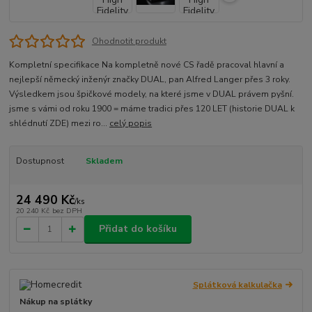
Ohodnotit produkt
Kompletní specifikace Na kompletně nové CS řadě pracoval hlavní a
nejlepší německý inženýr značky DUAL, pan Alfred Langer přes 3 roky.
Výsledkem jsou špičkové modely, na které jsme v DUAL právem pyšní.
jsme s vámi od roku 1900 = máme tradici přes 120 LET (historie DUAL k
shlédnutí ZDE) mezi ro...
celý popis
Dostupnost
Skladem
24 490 Kč
/
ks
20 240 Kč
bez DPH
Přidat do košíku
Splátková kalkulačka
Nákup na splátky