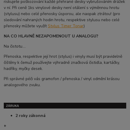
riskujete poškozování každé přehrané desky vybrušováním drážek
v ní. Při ceně 1ks vinylové desky není otálení s výměnnou hrotu
(stylusu) nebo celé přenosky úsporou, ale naopak ztrátou! (pro
sledování nahraných hodin hrotu, respektive stylusu nebo celé
přenosky můžete využít
Stylus Timer Tonar
)
NA CO HLAVNĚ NEZAPOMENOUT U ANALOGU?
Na čistotu....
Přenoska, respektive její hrot (stylus) i vinyly musí být pravidelně
čištěny k čemuž používejte výhradně značková čistidla, kartáčky,
hadříky, myčky desek.
Při správné péči vás gramofon / přenoska / vinyl odmění krásou
analogového zvuku.
2 roky zákonná
+