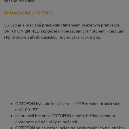
našeho časopisu!
LP MAGAZINE / DE 5/2021
CS 518 je s precizně pracujícím raménkem osazeným přenoskou
ORTOFON
2M RED
skutečně univerzálním gramofonem, který umí
stejně dobře zahrát klasickou hudbu, jako rock a pop.
ORTOFON byl založen již v roce 1918 = máme tradici více,
než 100 LET
celou naši historii v ORTOFON nepřetržitě inovujeme =
dostanete od nás vždy to nejlepší
ORTOFON se soustředí nejen na poskytování co nejlepšího