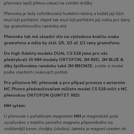
přenoska lepší přímou rekaci na zvlnění drážky.
Přenoska je tedy sofistikovaný hudební nástroj a každá její část
musí být perfektní, stejně tak musí být perfektní její volba pro daný
typ gramofonového raménka atd.
Přenoska tak má zásadní vliv na výslednou kvalitu zvuku
gramofonu a měla by stát 1/5, 1/3 až 1/2 ceny gramofonu.
Do high fidelity modelu DUAL CS 518 jsme pro vás
předvybrali tři MM modely ORTOFON, 2M RED, 2M BLUE &
díky špičkovému raménku také 2M BRONZE,
zvolte si model
podle vlastních zvukových potřeb.
Pro příznivce MC přenosek a pro případ provozu s externím
MC Phono předzesilovačem můžete model CS 518 volit s MC
přenoskou ORTOFON
QUINTET RED.
MM sytém:
U přenosek s pohyblivým magnetem
MM
je magnetické pole
vyzařováno z malého pevného magnetu připevněného na
vzdálenější konec chvějky (závěsu). Jakmile je magnet uveden do