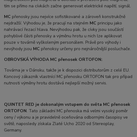
tím se přímo na cívkách začne generovat elektrické napětí, signál.
MC
přenosky jsou nejvíce sofistikované a zároveň konstrukčně
nejdražší. Výhodou je, že pracují na stejném
MC
principu jako
nahrávací řezací hlava. Nevýhodou pak, že cívky jsou součástí
pohyblivé části přenosky a výměnu hrotu u nich lze aplikovat
pouze v továrně vyškoleným personálem. Právě pro výhody i
nevýhody jsou
MC
přenoksy určeny pro nejnáročnější posluchače.
OBROVSKÁ VÝHODA MC přenosek ORTOFON:
Továrna je v Dánsku, takže je k dispozici distributorům z celé EU.
Koncový zákazník vlastnící MC přenosku ORTOFON tak pro případ
nutnosti výměny hrotu dostává nejlepší možný servis.
QUINTET RED
je dokonalým vstupem do světa MC přenosek
ORTOFON
. Tato základní MC přenoska má velmi vysoký poměr
ceny / výkonu a je pravidelně oceňována odbornými časopisy ve
světě, naposledy získala Zlaté Ucho 2020 od Stereoplay,
Germany.