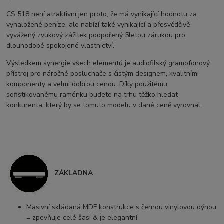
CS 518 není atraktivní jen proto, že má vynikající hodnotu za
vynaložené peníze, ale nabízí také vynikající a přesvědčivě
vyvážený zvukový zážitek podpořený 5letou zárukou pro
dlouhodobé spokojené vlastnictví.
Výsledkem synergie všech elementů je audiofilský gramofonový
přístroj pro náročné posluchače s čistým designem, kvalitními
komponenty a velmi dobrou cenou. Díky použitému
sofistikovanému raménku budete na trhu těžko hledat
konkurenta, který by se tomuto modelu v dané ceně vyrovnal.
ZÁKLADNA
Masivní skládaná MDF konstrukce s černou vinylovou dýhou
= zpevňuje celé šasi & je elegantní