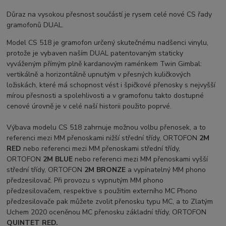
Důraz na vysokou přesnost součástí je rysem celé nové CS řady
gramofonů DUAL.
Model CS 518 je gramofon určený skutečnému nadšenci vinylu,
protože je vybaven naším DUAL patentovaným staticky
vyváženým přímým plně kardanovým raménkem Twin Gimbal:
vertikálně a horizontálně upnutým v přesných kuličkových
ložiskách, které má schopnost vést i špičkové přenosky s nejvyšší
mírou přesnosti a spolehlivosti a v gramofonu takto dostupné
cenové úrovně je v celé naší historii použito poprvé.
Výbava modelu CS 518 zahrnuje možnou volbu přenosek, a to
referenci mezi MM přenoskami nižší střední třídy, ORTOFON
2M
RED
nebo referenci mezi MM přenoskami střední třídy,
ORTOFON
2M BLUE
nebo referenci mezi MM přenoskami vyšší
střední třídy, ORTOFON
2M BRONZE
a vypínatelný MM phono
předzesilovač. Při provozu s vypnutým MM phono
předzesilovačem, respektive s použitím externího MC Phono
předzesilovače pak můžete zvolit přenosku typu MC, a to Zlatým
Uchem 2020 oceněnou MC přenosku základní třídy, ORTOFON
QUINTET RED.