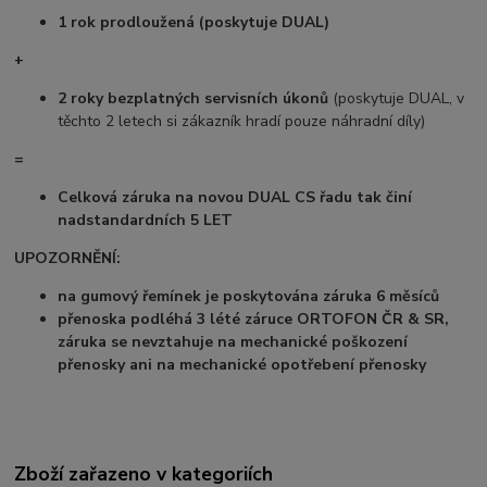
1 rok prodloužená (poskytuje DUAL)
+
2 roky bezplatných servisních úkonů
(poskytuje DUAL, v
těchto 2 letech si zákazník hradí pouze náhradní díly)
=
Celková záruka na novou DUAL CS řadu tak činí
nadstandardních 5 LET
UPOZORNĚNÍ:
na gumový řemínek je poskytována záruka 6 měsíců
přenoska podléhá 3 lété záruce ORTOFON ČR & SR,
záruka se nevztahuje na mechanické poškození
přenosky ani na mechanické opotřebení přenosky
Zboží zařazeno v kategoriích