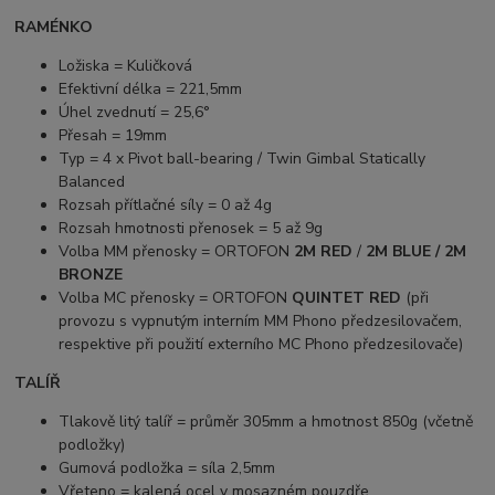
RAMÉNKO
Ložiska = Kuličková
Efektivní délka = 221,5mm
Úhel zvednutí = 25,6°
Přesah = 19mm
Typ = 4 x Pivot ball-bearing / Twin Gimbal Statically
Balanced
Rozsah přítlačné síly = 0 až 4g
Rozsah hmotnosti přenosek = 5 až 9g
Volba MM přenosky = ORTOFON
2M RED
/
2M BLUE / 2M
BRONZE
Volba MC přenosky = ORTOFON
QUINTET RED
(při
provozu s vypnutým interním MM Phono předzesilovačem,
respektive při použití externího MC Phono předzesilovače)
TALÍŘ
Tlakově litý talíř = průměr 305mm a hmotnost 850g (včetně
podložky)
Gumová podložka = síla 2,5mm
Vřeteno = kalená ocel v mosazném pouzdře