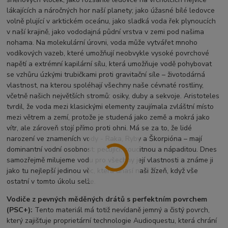
lákajících a náročných hor naší planety; jako úžasné bílé ledovce
volně plující v arktickém oceánu, jako sladká voda řek plynoucích
v naší krajině, jako vododajná půdní vrstva v zemi pod našima
nohama. Na molekulární úrovni, voda může vytvářet mnoho
vodíkových vazeb, které umožňují neobvykle vysoké povrchové
napětí a extrémní kapilární sílu, která umožňuje vodě pohybovat
se vzhůru úzkými trubičkami proti gravitační síle – životodárná
vlastnost, na kterou spoléhají všechny naše cévnaté rostliny,
včetně našich největších stromů: osiky, duby a sekvoje. Aristoteles
tvrdil, že voda mezi klasickými elementy zaujímala zvláštní místo
mezi větrem a zemí, protože je studená jako země a mokrá jako
vítr, ale zároveň stojí přímo proti ohni. Má se za to, že lidé
narození ve znameních vody - Raka, Ryby a Škorpióna – mají
dominantní vodní osobnost: pečující, soucitnou a nápaditou. Dnes
samozřejmě milujeme vodu pro všechny její vlastnosti a známe ji
jako tu nejlepší jedinou věc, která uhasí naši žízeň, když vše
ostatní v tomto úkolu selže.
Vodiče z pevných měděných drátů s perfektním povrchem
(PSC+):
Tento materiál má totiž nevídaně jemný a čistý povrch,
který zajišťuje proprietární technologie Audioquestu, která chrání