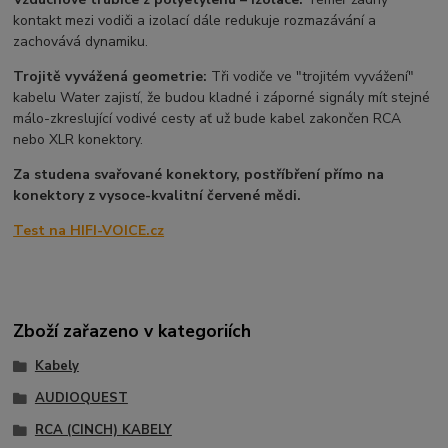
kontakt mezi vodiči a izolací dále redukuje rozmazávání a
zachovává dynamiku.
Trojitě vyvážená geometrie:
Tři vodiče ve "trojitém vyvážení"
kabelu Water zajistí, že budou kladné i záporné signály mít stejné
málo-zkreslující vodivé cesty ať už bude kabel zakončen RCA
nebo XLR konektory.
Za studena svařované konektory, postříbření přímo na
konektory z vysoce-kvalitní červené mědi.
Test na HIFI-VOICE.cz
Zboží zařazeno v kategoriích
Kabely
AUDIOQUEST
RCA (CINCH) KABELY