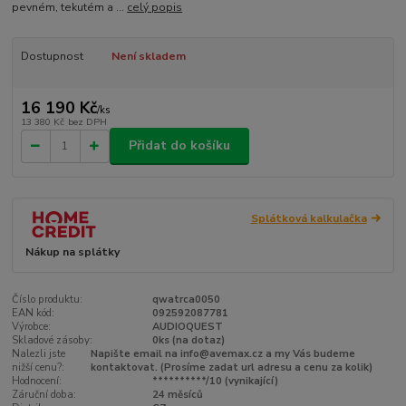
pevném, tekutém a ...
celý popis
Dostupnost
Není skladem
16 190 Kč
/
ks
13 380 Kč
bez DPH
Přidat do košíku
Splátková kalkulačka
Nákup na splátky
Číslo produktu:
qwatrca0050
EAN kód:
092592087781
Výrobce:
AUDIOQUEST
Skladové zásoby:
0ks (na dotaz)
Nalezli jste
Napište email na info@avemax.cz a my Vás budeme
nižší cenu?:
kontaktovat. (Prosíme zadat url adresu a cenu za kolik)
Hodnocení:
**********/10 (vynikající)
Záruční doba:
24 měsíců