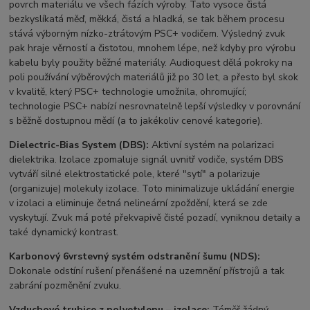
povrch materiálu ve všech fázích výroby. Tato vysoce čistá
bezkyslíkatá měď, měkká, čistá a hladká, se tak během procesu
stává výborným nízko-ztrátovým PSC+ vodičem. Výsledný zvuk
pak hraje věrností a čistotou, mnohem lépe, než kdyby pro výrobu
kabelu byly použity běžné materiály. Audioquest dělá pokroky na
poli používání výběrových materiálů již po 30 let, a přesto byl skok
v kvalitě, který PSC+ technologie umožnila, ohromující;
technologie PSC+ nabízí nesrovnatelně lepší výsledky v porovnání
s běžně dostupnou mědí (a to jakékoliv cenové kategorie).
Dielectric-Bias System (DBS):
Aktivní systém na polarizaci
dielektrika. Izolace zpomaluje signál uvnitř vodiče, systém DBS
vytváří silné elektrostatické pole, které "sytí" a polarizuje
(organizuje) molekuly izolace. Toto minimalizuje ukládání energie
v izolaci a eliminuje četná nelineární zpoždění, která se zde
vyskytují. Zvuk má poté překvapivě čisté pozadí, vyniknou detaily a
také dynamický kontrast.
Karbonový 6vrstevný systém odstranění šumu (NDS):
Dokonale odstíní rušení přenášené na uzemnění přístrojů a tak
zabrání pozměnění zvuku.
Vzduchové trubice z polyetylenu – izolace:
Téměř žádný