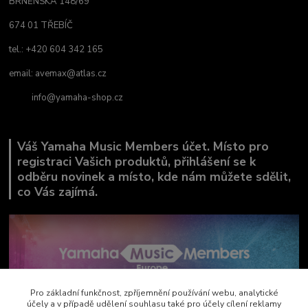
BRNĚNSKÁ 148/69
674 01 TŘEBÍČ
tel.: +420 604 342 165
email:
avemax@atlas.cz
info@yamaha-shop.cz
Váš Yamaha Music Members účet. Místo pro
registraci Vašich produktů, přihlášení se k
odběru novinek a místo, kde nám můžete sdělit,
co Vás zajímá.
Pro základní funkčnost, zpříjemnění používání webu, analytické
účely a v případě udělení souhlasu také pro účely cílení reklamy