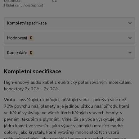
Distribuce:
CZ
Hlídat cenu / dostupnost
Kompletní specifikace
Hodnocení
0
Komentáře
0
Kompletní specifikace
High-endový audio kabel s elektricky polarizovanými molekulami,
konektory 2x RCA - 2x RCA.
Voda
– osvěžující, uklidňující, očišťující voda – pokrývá více než
70% povrchu naší planety a je jedinou látkou naší přírody, která
se běžně vyskytuje ve všech třech běžných stavech hmoty: v
pevném, tekutém a plynném. Víme, že se voda vyskytuje jako
jádro komet ve vesmíru; jako výpar v jemných mracích modré
oblohy; jako krystaly, které vytvářejí mnoho složitých vzorů
sněhových vloček; jako rozsáhlé ledovce na vrcholcích nejvíce