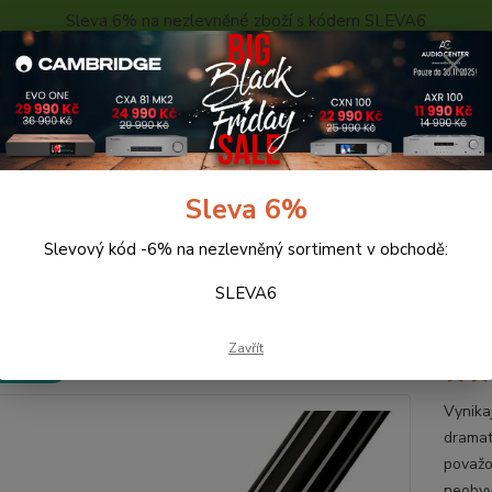
Sleva 6% na nezlevněné zboží s kódem SLEVA6
..
KONTAKTY
O NÁS
POPTÁVKA ZBOŽÍ - KALKULACE
Hledat
Sleva 6%
Slevový kód -6% na nezlevněný sortiment v obchodě:
abely
Audioquest Tower RR RCA-RCA (2m)
SLEVA6
ioquest Tower RR RCA-RCA (2m
Zavřít
 ZDARMA
Vynika
dramat
považo
neobvy