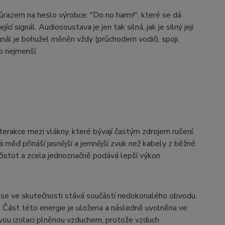
ůrazem na heslo výrobce: "Do no harm!", které se dá
 signál. Audiosoustava je jen tak silná, jak je silný její
gnál je bohužel měněn vždy (průchodem vodiči, spoji,
o nejmenší.
terakce mezi vlákny, které bývají častým zdrojem rušení.
á měď přináší jasnější a jemnější zvuk než kabely z běžné
stot a zcela jednoznačně podává lepší výkon.
e se ve skutečnosti stává součástí nedokonalého obvodu.
y. Část této energie je uložena a následně uvolněna ve
ovou izolaci plněnou vzduchem, protože vzduch