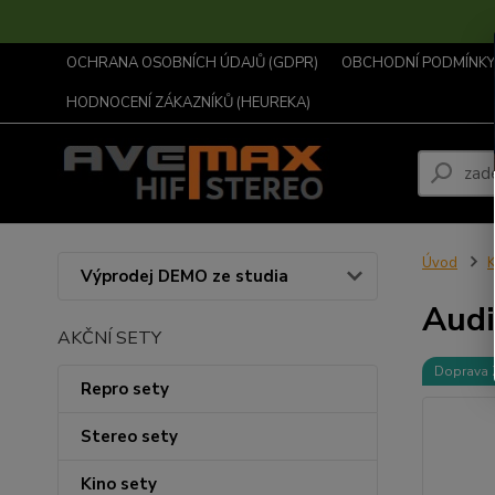
OCHRANA OSOBNÍCH ÚDAJŮ (GDPR)
OBCHODNÍ PODMÍNKY .
HODNOCENÍ ZÁKAZNÍKŮ (HEUREKA)
Úvod
K
Výprodej DEMO ze studia
Aud
AKČNÍ SETY
Doprava
Repro sety
Stereo sety
Kino sety