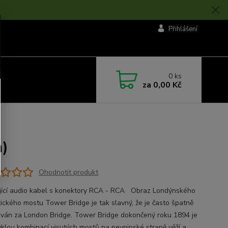
Přihlášení
0
ks
za
0,00 Kč
)
Ohodnotit produkt
jící audio kabel s konektory RCA - RCA Obraz Londýnského
ického mostu Tower Bridge je tak slavný, že je často špatně
ván za London Bridge. Tower Bridge dokončený roku 1894 je
klou kombinací visutých mostů na pevninské straně věží a