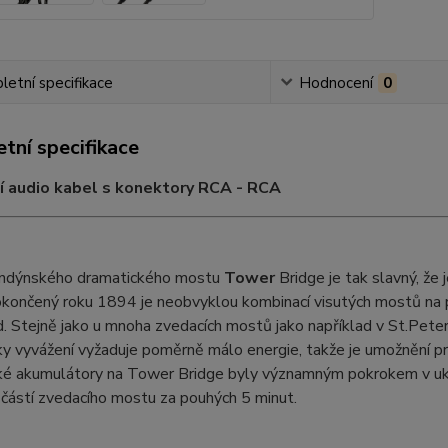
etní specifikace
Hodnocení
0
tní specifikace
cí audio kabel s konektory RCA - RCA
ndýnského dramatického mostu
Tower
Bridge je tak slavný, ž
končený roku 1894 je neobvyklou kombinací visutých mostů na pe
. Stejně jako u mnoha zvedacích mostů jako například v St.Pete
y vyvážení vyžaduje poměrně málo energie, takže je umožnění prů
cké akumulátory na Tower Bridge byly významným pokrokem v uk
částí zvedacího mostu za pouhých 5 minut.