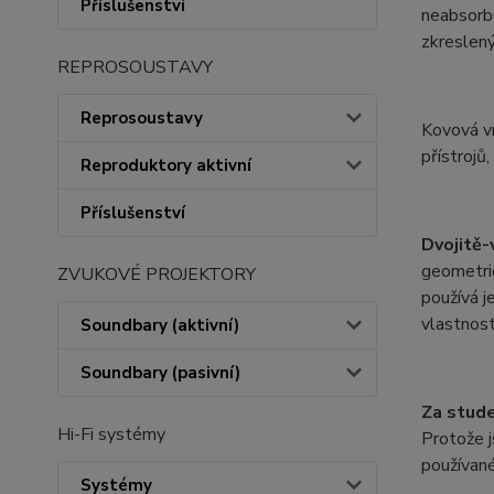
Příslušenství
neabsorbu
zkreslený
REPROSOUSTAVY
Reprosoustavy
Kovová vr
přístrojů
Reproduktory aktivní
Příslušenství
Dvojitě-
geometrie
ZVUKOVÉ PROJEKTORY
používá j
vlastnost
Soundbary (aktivní)
Soundbary (pasivní)
Za stude
Hi-Fi systémy
Protože j
používan
Systémy