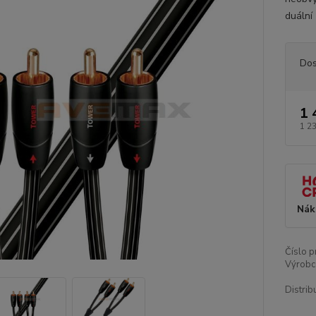
duální 
Dos
1 
1 2
Nák
Číslo p
Výrobc
Distrib