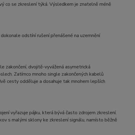
ivý co se zkreslení týká. Výsledkem je znatelně méně
, dokonale odstíní rušení přenášené na uzemnění
le zakončení, dvojitě-vyvážená asymetrická
 poslech. Zatímco mnoho single zakončených kabelů
o dvě cesty odděluje a dosahuje tak mnohem lepších
ojení vyřazuje pájku, která bývá často zdrojem zkreslení.
 kov s malými sklony ke zkreslení signálu, namísto běžně