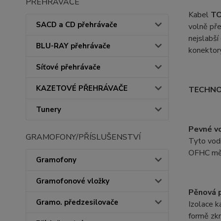
PŘEHRÁVAČE
Kabel
T
SACD a CD přehrávače
volně pře
nejslabší
BLU-RAY přehrávače
konektory
Síťové přehrávače
KAZETOVÉ PŘEHRÁVAČE
TECHNO
Tunery
Pevné vo
GRAMOFONY/PŘÍSLUŠENSTVÍ
Tyto vodi
OFHC mědi
Gramofony
Gramofonové vložky
Pěnová p
Gramo. předzesilovače
Izolace k
formě zkr