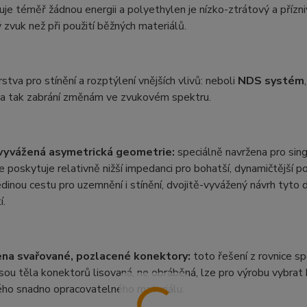
je téměř žádnou energii a polyethylen je nízko-ztrátový a přízn
 zvuk než při použití běžných materiálů.
stva pro stínění a rozptýlení vnějších vlivů: neboli
NDS systém
, a tak zabrání změnám ve zvukovém spektru.
vyvážená asymetrická geometrie:
speciálně navržena pro sing
 poskytuje relativně nižší impedanci pro bohatší, dynamičtější
edinou cestu pro uzemnění i stínění, dvojitě-vyvážený návrh tyt
í.
na svařované, pozlacené konektory:
toto řešení z rovnice sp
sou těla konektorů lisovaná, ne obráběná, lze pro výrobu vybrat
ého snadno opracovatelného materiálu.