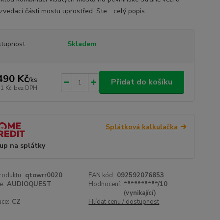
zvedací části mostu uprostřed. Ste...
celý popis
tupnost
Skladem
490 Kč
/
ks
Přidat do košíku
31 Kč
bez DPH
Splátková kalkulačka
up na splátky
roduktu:
qtowrr0020
EAN kód:
092592076853
e:
AUDIOQUEST
Hodnocení:
**********/10
(vynikající)
uce:
CZ
Hlídat cenu / dostupnost