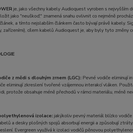
OWER
je, jako všechny kabely Audioquest vyroben s nejvyšším d
ložit jako "neuškoď;" znamená snahu ovlivnit co nejméně procházející
 článek, a tímto nejslabším článkem často bývají právě kabely. Si
, zařízeními), cílem kabelů Audioquest je, aby byly tyto změny c
LOGIE
diče z mědi s dlouhým zrnem (LGC):
Pevné vodiče eliminují in
če eliminují zkreslení tvořené vzájemnou interakcí vláken. Použit
, protože obsahuje méně přechodů v rámci materiálu, méně neči
olyethylenová izolace:
jakýkoliv pevný materiál blízko vodič
abelů a desky plošných spojů absorbují energii a způsobují ztrát
eslení. Evergreen využívá k izolaci vodičů pěnovou polyethylen