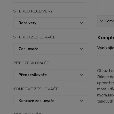
STEREO RECEIVERY
Kompl
Receivery
Komple
STEREO ZESILOVAČE
Vynikají
Zesilovače
PŘEDZESILOVAČE
Obraz Lo
Předzesilovače
Bridge do
uprostřed
mostu dík
KONCOVÉ ZESILOVAČE
hydrauli
Koncové zesilovače
tunových 