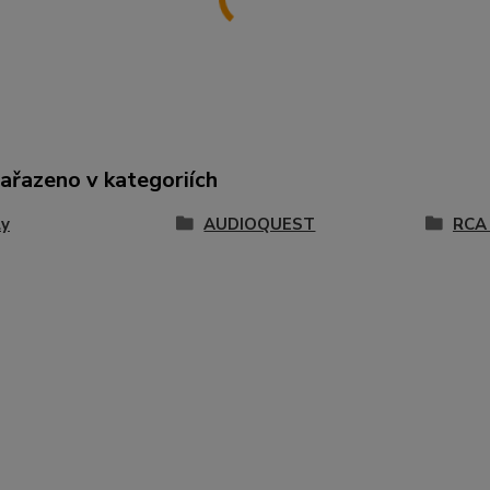
zařazeno v kategoriích
ly
AUDIOQUEST
RCA 