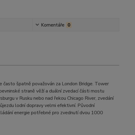
Komentáře
0
e je často špatně považován za London Bridge. Tower
vninské straně věží a duální zvedací části mostu
rsburgu v Rusku nebo nad řekou Chicago River, zvedání
jezdu lodní dopravy velmi efektivní. Původní
ládání energie potřebné pro zvednutí dvou 1000