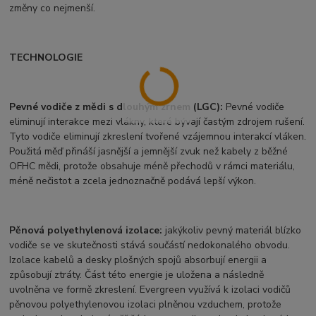
změny co nejmenší.
TECHNOLOGIE
Pevné vodiče z mědi s dlouhým zrnem (LGC):
Pevné vodiče
eliminují interakce mezi vlákny, které bývají častým zdrojem rušení.
Tyto vodiče eliminují zkreslení tvořené vzájemnou interakcí vláken.
Použitá měď přináší jasnější a jemnější zvuk než kabely z běžné
OFHC mědi, protože obsahuje méně přechodů v rámci materiálu,
méně nečistot a zcela jednoznačně podává lepší výkon.
Pěnová polyethylenová izolace:
jakýkoliv pevný materiál blízko
vodiče se ve skutečnosti stává součástí nedokonalého obvodu.
Izolace kabelů a desky plošných spojů absorbují energii a
způsobují ztráty. Část této energie je uložena a následně
uvolněna ve formě zkreslení. Evergreen využívá k izolaci vodičů
pěnovou polyethylenovou izolaci plněnou vzduchem, protože