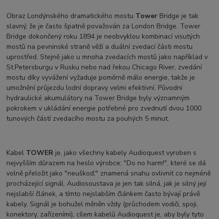
Obraz Londýnského dramatického mostu
Tower
Bridge je tak
slavný, že je často špatně považován za London Bridge. Tower
Bridge dokončený roku 1894 je neobvyklou kombinací visutých
mostů na pevninské straně věží a duální zvedací části mostu
uprostřed. Stejně jako u mnoha zvedacích mostů jako například v
St.Petersburgu v Rusku nebo nad řekou Chicago River, zvedání
mostu díky vyvážení vyžaduje poměrně málo energie, takže je
umožnění průjezdu lodní dopravy velmi efektivní. Původní
hydraulické akumulátory na Tower Bridge byly významným
pokrokem v ukládání energie potřebné pro zvednutí dvou 1000
tunových částí zvedacího mostu za pouhých 5 minut.
Kabel
TOWER
je, jako všechny kabely Audioquest vyroben s
nejvyšším důrazem na heslo výrobce: "Do no harm!", které se dá
volně přeložit jako "neuškoď;" znamená snahu ovlivnit co nejméně
procházející signál. Audiosoustava je jen tak silná, jak je silný její
nejslabší článek, a tímto nejslabším článkem často bývají právě
kabely. Signál je bohužel měněn vždy (průchodem vodiči, spoji,
konektory, zařízeními), cílem kabelů Audioquest je, aby byly tyto