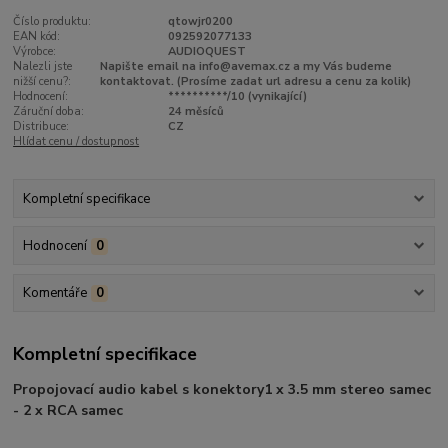
Číslo produktu:
qtowjr0200
EAN kód:
092592077133
Výrobce:
AUDIOQUEST
Nalezli jste
Napište email na info@avemax.cz a my Vás budeme
nižší cenu?:
kontaktovat. (Prosíme zadat url adresu a cenu za kolik)
Hodnocení:
**********/10 (vynikající)
Záruční doba:
24 měsíců
Distribuce:
CZ
Hlídat cenu / dostupnost
Kompletní specifikace
Hodnocení
0
Komentáře
0
Kompletní specifikace
Propojovací audio kabel s konektory
1 x 3.5 mm stereo samec
- 2 x RCA samec