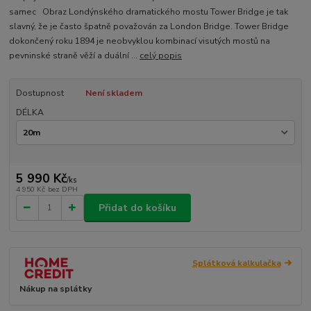
samec Obraz Londýnského dramatického mostu Tower Bridge je tak
slavný, že je často špatně považován za London Bridge. Tower Bridge
dokončený roku 1894 je neobvyklou kombinací visutých mostů na
pevninské straně věží a duální ...
celý popis
Dostupnost
Není skladem
DÉLKA
5 990 Kč
/
ks
4 950 Kč
bez DPH
Přidat do košíku
Splátková kalkulačka
Nákup na splátky