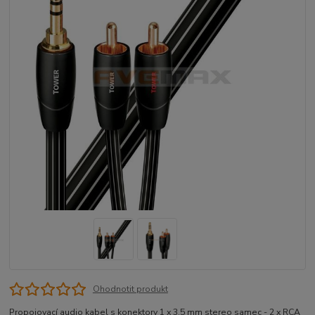
Ohodnotit produkt
Propojovací audio kabel s konektory 1 x 3.5 mm stereo samec - 2 x RCA