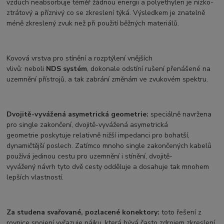
vzduch neabsorbuje téměř žádnou energii a polyethylen je nízko-
ztrátový a příznivý co se zkreslení týká. Výsledkem je znatelně
méně zkreslený zvuk než při použití běžných materiálů.
Kovová vrstva pro stínění a rozptýlení vnějších
vlivů: neboli
NDS systém
, dokonale odstíní rušení přenášené na
uzemnění přístrojů, a tak zabrání změnám ve zvukovém spektru.
Dvojitě-vyvážená asymetrická geometrie:
speciálně navržena
pro single zakončení, dvojitě-vyvážená asymetrická
geometrie poskytuje relativně nižší impedanci pro bohatší,
dynamičtější poslech. Zatímco mnoho single zakončených kabelů
používá jedinou cestu pro uzemnění i stínění, dvojitě-
vyvážený návrh tyto dvě cesty odděluje a dosahuje tak mnohem
lepších vlastností.
Za studena svařované, pozlacené konektory:
toto řešení z
rovnice spojení vyřazuje pájku, která bývá často zdrojem zkreslení.