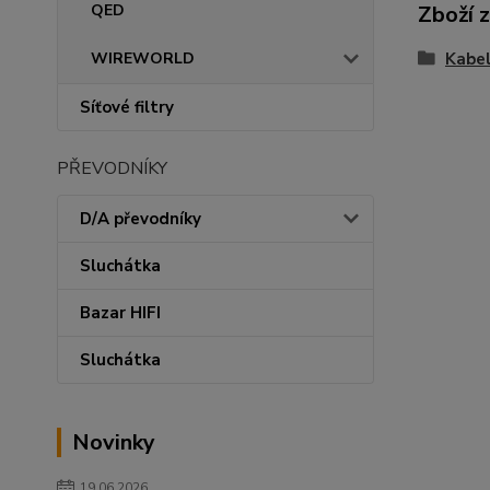
QED
Zboží 
WIREWORLD
Kabe
Síťové filtry
PŘEVODNÍKY
D/A převodníky
Sluchátka
Bazar HIFI
Sluchátka
Novinky
19.06.2026