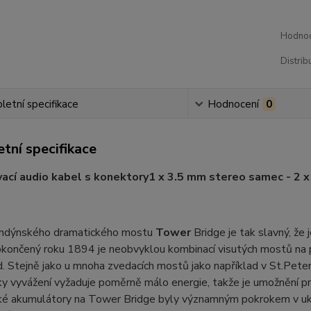
Hodnoc
Distrib
etní specifikace
Hodnocení
0
tní specifikace
ací audio kabel s konektory
1 x 3.5 mm stereo samec - 2 
ndýnského dramatického mostu
Tower
Bridge je tak slavný, ž
končený roku 1894 je neobvyklou kombinací visutých mostů na pe
. Stejně jako u mnoha zvedacích mostů jako například v St.Pete
y vyvážení vyžaduje poměrně málo energie, takže je umožnění prů
cké akumulátory na Tower Bridge byly významným pokrokem v uk