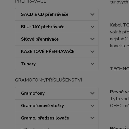
PŘEHRÁVAČE
tunových 
SACD a CD přehrávače
Kabel
T
BLU-RAY přehrávače
volně pře
nejslabší
Síťové přehrávače
konektory
KAZETOVÉ PŘEHRÁVAČE
Tunery
TECHNO
GRAMOFONY/PŘÍSLUŠENSTVÍ
Pevné vo
Gramofony
Tyto vodi
OFHC mědi
Gramofonové vložky
Gramo. předzesilovače
Pěnová p