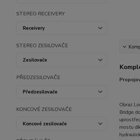
STEREO RECEIVERY
Receivery
STEREO ZESILOVAČE
Kompl
Zesilovače
Komple
PŘEDZESILOVAČE
Propojov
Předzesilovače
Obraz Lo
KONCOVÉ ZESILOVAČE
Bridge do
uprostřed
Koncové zesilovače
mostu dík
hydrauli