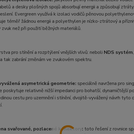
abelů a desky plošných spojů absorbují energii a způsobují ztrát
eslení. Evergreen využívá k izolaci vodičů pěnovou polyethylen
je téměř žádnou energii a polyethylen je nízko-ztrátový a přízn
 zvuk než při použití běžných materiálů.
stva pro stínění a rozptýlení vnějších vlivů: neboli
NDS systém
, a tak zabrání změnám ve zvukovém spektru.
vyvážená asymetrická geometrie:
speciálně navržena pro sing
 poskytuje relativně nižší impedanci pro bohatší, dynamičtější
edinou cestu pro uzemnění i stínění, dvojitě-vyvážený návrh tyt
í.
na svařované, pozlacené konektory:
toto řešení z rovnice sp