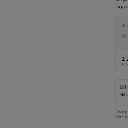
na pevn
Dos
DÉ
2 
1 8
Nák
Číslo p
Výrobc