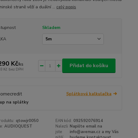
inské straně věží a duální ...
celý popis
tupnost
Skladem
LKA
290 Kč
/
ks
Přidat do košíku
93 Kč
bez DPH
Splátková kalkulačka
up na splátky
roduktu:
qtowjr0050
EAN kód:
092592076914
e:
AUDIOQUEST
Nalezli
Napište email na
jste
info@avemax.cz a my Vás
nižší
budeme kontaktovat.