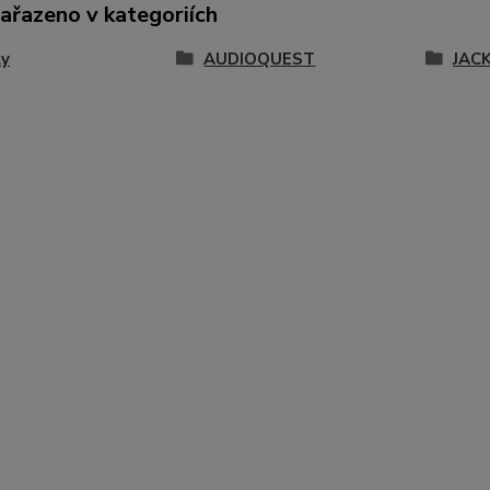
zařazeno v kategoriích
ly
AUDIOQUEST
JACK