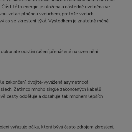
y. Část této energie je uložena a následně uvolněna ve
ovou izolaci plněnou vzduchem, protože vzduch
ivý co se zkreslení týká. Výsledkem je znatelně méně
, dokonale odstíní rušení přenášené na uzemnění
le zakončení, dvojitě-vyvážená asymetrická
 poslech. Zatímco mnoho single zakončených kabelů
o dvě cesty odděluje a dosahuje tak mnohem lepších
ojení vyřazuje pájku, která bývá často zdrojem zkreslení.