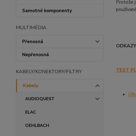
Protože j
používan
Samotné komponenty
MULTIMÉDIA
Přenosná
ODKAZ
Nepřenosná
TEST P
KABELY/KONEKTORY/FILTRY
Kabely
Ofi
AUDIOQUEST
ELAC
OEHLBACH