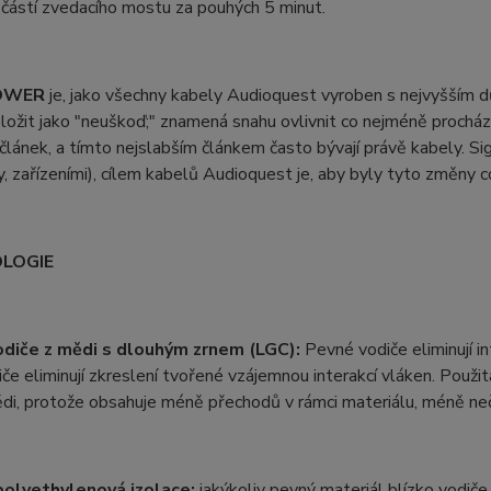
částí zvedacího mostu za pouhých 5 minut.
OWER
je, jako všechny kabely Audioquest vyroben s nejvyšším d
ložit jako "neuškoď;" znamená snahu ovlivnit co nejméně procházející
 článek, a tímto nejslabším článkem často bývají právě kabely. Si
, zařízeními), cílem kabelů Audioquest je, aby byly tyto změny c
LOGIE
diče z mědi s dlouhým zrnem (LGC):
Pevné vodiče eliminují in
če eliminují zkreslení tvořené vzájemnou interakcí vláken. Použit
, protože obsahuje méně přechodů v rámci materiálu, méně neči
olyethylenová izolace:
jakýkoliv pevný materiál blízko vodič