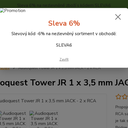
Sleva 6% na nezlevněné zboží s kódem SLEVA6
..
KONTAKTY
O NÁS
POPTÁVKA ZBOŽÍ - KALKULACE
Sleva 6%
Slevový kód -6% na nezlevněný sortiment v obchodě:
Hledat
SLEVA6
Zavřít
abely
Audioquest Tower JR 1 x 3,5 mm JACK - 2 x RCA
oquest Tower JR 1 x 3,5 mm JA
Propoj
RCA s
je tak
Bridge