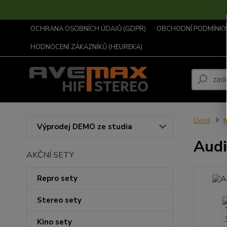
OCHRANA OSOBNÍCH ÚDAJŮ (GDPR)
OBCHODNÍ PODMÍNKY .
HODNOCENÍ ZÁKAZNÍKŮ (HEUREKA)
Úvod
K
Výprodej DEMO ze studia
Audi
AKČNÍ SETY
Repro sety
Stereo sety
Kino sety