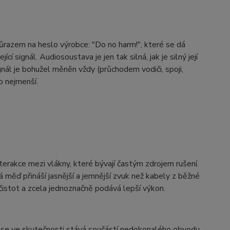
ůrazem na heslo výrobce: "Do no harm!", které se dá
 signál. Audiosoustava je jen tak silná, jak je silný její
gnál je bohužel měněn vždy (průchodem vodiči, spoji,
o nejmenší.
terakce mezi vlákny, které bývají častým zdrojem rušení.
á měď přináší jasnější a jemnější zvuk než kabely z běžné
stot a zcela jednoznačně podává lepší výkon.
e se ve skutečnosti stává součástí nedokonalého obvodu.