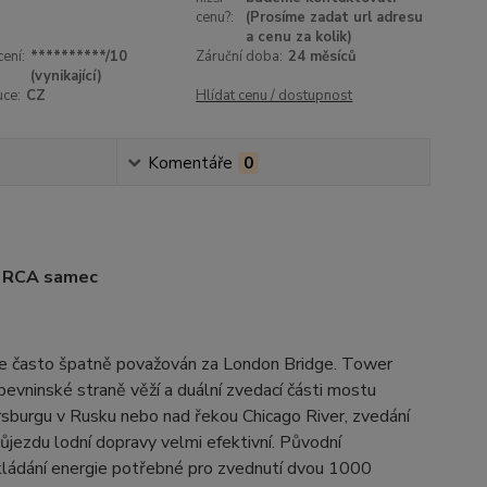
cenu?:
(Prosíme zadat url adresu
a cenu za kolik)
ení:
**********/10
Záruční doba:
24 měsíců
(vynikající)
uce:
CZ
Hlídat cenu / dostupnost
Komentáře
0
x RCA samec
e je často špatně považován za London Bridge. Tower
vninské straně věží a duální zvedací části mostu
rsburgu v Rusku nebo nad řekou Chicago River, zvedání
jezdu lodní dopravy velmi efektivní. Původní
ládání energie potřebné pro zvednutí dvou 1000