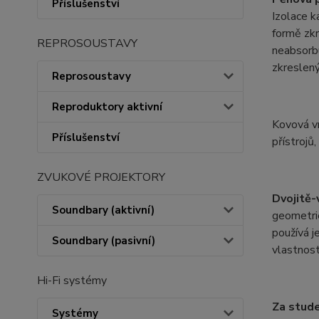
Příslušenství
Izolace k
formě zkr
REPROSOUSTAVY
neabsorbu
zkreslený
Reprosoustavy
Reproduktory aktivní
Kovová vr
Příslušenství
přístrojů
ZVUKOVÉ PROJEKTORY
Dvojitě-
Soundbary (aktivní)
geometrie
používá j
Soundbary (pasivní)
vlastnost
Hi-Fi systémy
Za stude
Systémy