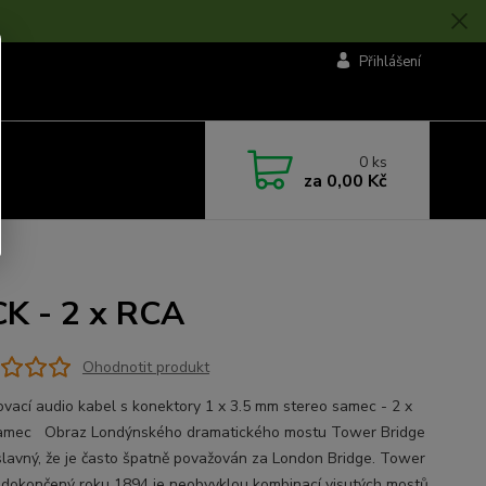
Přihlášení
0
ks
za
0,00 Kč
CK - 2 x RCA
Ohodnotit produkt
ovací audio kabel s konektory 1 x 3.5 mm stereo samec - 2 x
amec Obraz Londýnského dramatického mostu Tower Bridge
 slavný, že je často špatně považován za London Bridge. Tower
 dokončený roku 1894 je neobvyklou kombinací visutých mostů