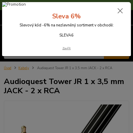
Sleva 6% na nezlevněné zboží s kódem SLEVA6
Sleva 6%
0
ks
za
0,00 Kč
Slevový kód -6% na nezlevněný sortiment v obchodě:
Menu
SLEVA6
Zavřít
Hledat
Úvod
Kabely
Audioquest Tower JR 1 x 3,5 mm JACK - 2 x RCA
Audioquest Tower JR 1 x 3,5 mm
JACK - 2 x RCA