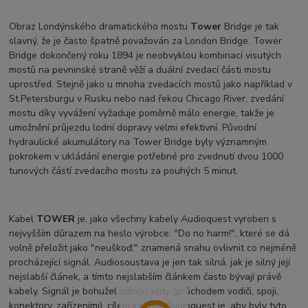
Obraz Londýnského dramatického mostu
Tower
Bridge je tak
slavný, že je často špatně považován za London Bridge. Tower
Bridge dokončený roku 1894 je neobvyklou kombinací visutých
mostů na pevninské straně věží a duální zvedací části mostu
uprostřed. Stejně jako u mnoha zvedacích mostů jako například v
St.Petersburgu v Rusku nebo nad řekou Chicago River, zvedání
mostu díky vyvážení vyžaduje poměrně málo energie, takže je
umožnění průjezdu lodní dopravy velmi efektivní. Původní
hydraulické akumulátory na Tower Bridge byly významným
pokrokem v ukládání energie potřebné pro zvednutí dvou 1000
tunových částí zvedacího mostu za pouhých 5 minut.
Kabel
TOWER
je, jako všechny kabely Audioquest vyroben s
nejvyšším důrazem na heslo výrobce: "Do no harm!", které se dá
volně přeložit jako "neuškoď;" znamená snahu ovlivnit co nejméně
procházející signál. Audiosoustava je jen tak silná, jak je silný její
nejslabší článek, a tímto nejslabším článkem často bývají právě
kabely. Signál je bohužel měněn vždy (průchodem vodiči, spoji,
konektory, zařízeními), cílem kabelů Audioquest je, aby byly tyto