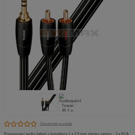
Ohodnotit produkt
Propojovací audio kabel s konektory 1 x 3.5 mm stereo samec - 2 x RCA