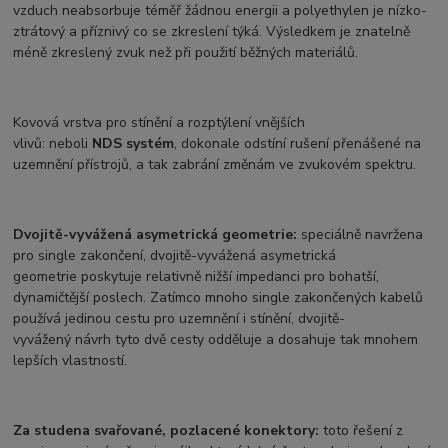
vzduch neabsorbuje téměř žádnou energii a polyethylen je nízko-
ztrátový a příznivý co se zkreslení týká. Výsledkem je znatelně
méně zkreslený zvuk než při použití běžných materiálů.
Kovová vrstva pro stínění a rozptýlení vnějších
vlivů: neboli
NDS systém
, dokonale odstíní rušení přenášené na
uzemnění přístrojů, a tak zabrání změnám ve zvukovém spektru.
Dvojitě-vyvážená asymetrická geometrie:
speciálně navržena
pro single zakončení, dvojitě-vyvážená asymetrická
geometrie poskytuje relativně nižší impedanci pro bohatší,
dynamičtější poslech. Zatímco mnoho single zakončených kabelů
používá jedinou cestu pro uzemnění i stínění, dvojitě-
vyvážený návrh tyto dvě cesty odděluje a dosahuje tak mnohem
lepších vlastností.
Za studena svařované, pozlacené konektory:
toto řešení z