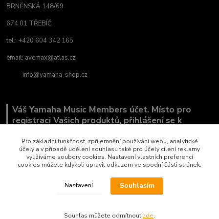
BRNĚNSKÁ 148/69
674 01 TŘEBÍČ
tel.: +420 604 342 165
email:
avemax@atlas.cz
info@yamaha-shop.cz
Váš Yamaha Music Members účet. Místo pro
registraci Vašich produktů, přihlášení se k
odběru novinek a místo, kde nám můžete sdělit,
co Vás zajímá.
Pro základní funkčnost, zpříjemnění používání webu, analytické
účely a v případě udělení souhlasu také pro účely cílení reklamy
využíváme soubory cookies. Nastavení vlastních preferencí
cookies můžete kdykoli upravit odkazem ve spodní části stránek.
Souhlasím
Nastavení
Copyright by AVEMAX
Souhlas můžete odmítnout
zde
.