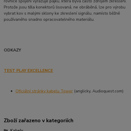
rovnice spojení vyřazuje pájku, která bývá často zdrojem zkreslení.
Protože jsou těla konektorů lisovaná, ne obráběná, lze pro výrobu
vybrat kov s malými sklony ke zkreslení signálu, namísto běžně
používaného snadno opracovatelného materiálu.
ODKAZY
TEST PLAY EXCELLENCE
Oficiální stránky kabelu Tower
(anglicky, Audioquest.com)
Zboží zařazeno v kategoriích
Kabely