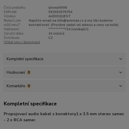
Číslo produktu:
qtowjr0006
EAN kód:
092592076754
Výrobce:
AUDIOQUEST
Nalezli jste
Napište email na info@avemax.cz a my Vás budeme
nižší cenu?:
kontaktovat. (Prosíme zadat url adresu a cenu za kolik)
Hodnocení:
**********/10 (vynikající)
Záruční doba:
24 měsíců
Distribuce:
CZ
Hlídat cenu / dostupnost
Kompletní specifikace
Hodnocení
0
Komentáře
0
Kompletní specifikace
Propojovací audio kabel s konektory
1 x 3.5 mm stereo samec
- 2 x RCA samec