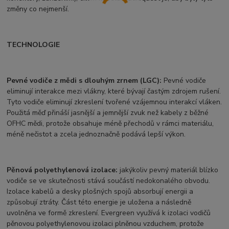
změny co nejmenší.
TECHNOLOGIE
Pevné vodiče z mědi s dlouhým zrnem (LGC):
Pevné vodiče
eliminují interakce mezi vlákny, které bývají častým zdrojem rušení.
Tyto vodiče eliminují zkreslení tvořené vzájemnou interakcí vláken.
Použitá měď přináší jasnější a jemnější zvuk než kabely z běžné
OFHC mědi, protože obsahuje méně přechodů v rámci materiálu,
méně nečistot a zcela jednoznačně podává lepší výkon.
Pěnová polyethylenová izolace:
jakýkoliv pevný materiál blízko
vodiče se ve skutečnosti stává součástí nedokonalého obvodu.
Izolace kabelů a desky plošných spojů absorbují energii a
způsobují ztráty. Část této energie je uložena a následně
uvolněna ve formě zkreslení. Evergreen využívá k izolaci vodičů
pěnovou polyethylenovou izolaci plněnou vzduchem, protože