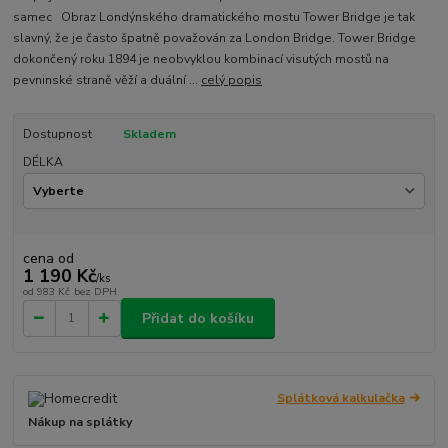
samec Obraz Londýnského dramatického mostu Tower Bridge je tak
slavný, že je často špatně považován za London Bridge. Tower Bridge
dokončený roku 1894 je neobvyklou kombinací visutých mostů na
pevninské straně věží a duální ...
celý popis
Dostupnost
Skladem
DÉLKA
cena od
1 190 Kč
/
ks
od
983 Kč
bez DPH
Přidat do košíku
Splátková kalkulačka
Nákup na splátky