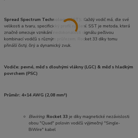
Spread Spectrum Technology (SST):
Každý vodič má, dle své
velikosti a tvaru, specificický profil rucšení. SST je metoda, která
značně omezuje vznikání nedokonalostí signálu pečlivou
kombinací vodičů s různým průřezem. Rocket 33 díky tomu
přináší čistý, čirý a dynamický zvuk.
Vodiče: pevné, měď s dlouhými vlákny (LGC) & měď s hladkým
povrchem (PSC)
Průměr: 4×14 AWG (2,08 mm²)
Biwiring
:
Rocket 33
je díky magnetické nezávislosti
obou "Quad" polovin vodičů výjimečný "Single-
BiWire" kabel