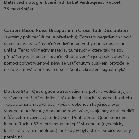
Další technologie, které řadí kabel Audioquest Rocket
33 mezi špičku:
Carbon-Based Noise Dissipation
a
Cross-Talk-Dissipation
(systémy pohlcení šumu a přeslechů): Potažení negativních vodičů
speciální vrstvou částečně vodivého polyethylenu s obsahem
uhlíku. Tento výjimečný materiál tlumí ruchy, které tak nejsou
přenášeny zpět do zesilovače. Kladné vodiče jsou pak izolovány
pomocí polyethylenové pěny se vstříknutým dusíkem, protože je
nízko-ztrátová a příznivá co se rušení a zkreslení signálu týká.
Double Star-Quad geometrie:
vzájemná poloha vodičů a jejich
správné uspořádání definují základní elektrické vlastnosti kabelu
(kapacitanci a indukčnost). Avšak, dokonce i když jsou tyto
vlastnosti udržovány v rozumné rovnováze, vzájemný vztah vodičů
může velmi ovlivnit výsledný zvuk. Double Star-Quad koncepce
kabelu Rocket 33 nabízí mnohem lepší vlastnosti (dynamický
kontrast a srozumitelnost), než kdyby byly stejné vodiče vedeny
paralelně.