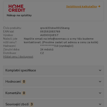
Splátková kalkulačka
Nákup na splátky
Číslo produktu:
qrock33sbw0015bang
EAN kód:
092592083769
Výrobce:
AUDIOQUEST
Nalezli jste
Napište email na info@avemax.cz a my Vás budeme
nižší cenu?:
kontaktovat. (Prosíme zadat url adresu a cenu za kolik)
Hodnocení:
**********/10 (vynikající)
Záruční doba:
24 měsíců
Distribuce:
CZ
Hlídat cenu / dostupnost
Kompletní specifikace
Hodnocení
0
Komentáře
0
Související zboží
3