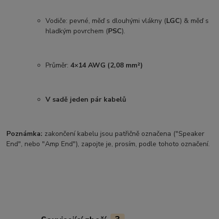
Vodiče: pevné, měď s dlouhými vlákny (
LGC
) & měď s
hladkým povrchem (
PSC
).
Průměr:
4×14 AWG (2,08 mm²)
V sadě jeden pár kabelů
Poznámka:
zakončení kabelu jsou patřičně označena ("Speaker
End", nebo "Amp End"), zapojte je, prosím, podle tohoto označení.