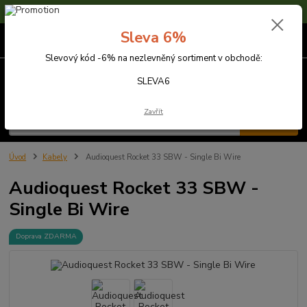
Sleva 6% na nezlevněné zboží s kódem SLEVA6
Sleva 6%
0
ks
za
0,00 Kč
Slevový kód -6% na nezlevněný sortiment v obchodě:
Menu
SLEVA6
Zavřít
Hledat
Úvod
Kabely
Audioquest Rocket 33 SBW - Single Bi Wire
Audioquest Rocket 33 SBW -
Single Bi Wire
Doprava ZDARMA