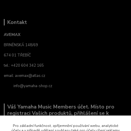
Kontakt
AVEMAX
BRNĚNSKÁ 148/69
674 01 TŘEBÍČ
tel.: +420 604 342 165
email:
avemax@atlas.cz
info@yamaha-shop.cz
Váš Yamaha Music Members účet. Místo pro
registraci Vašich produktů, přihlášení se k
odběru novinek a místo, kde nám můžete sdělit,
co Vás zajímá.
Pro základní funkčnost, zpříjemnění používání webu, analytické
účely a v případě udělení souhlasu také pro účely cílení reklamy