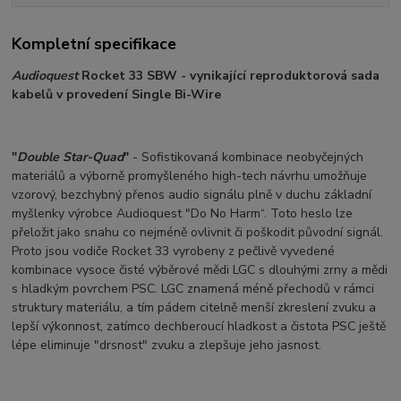
Kompletní specifikace
Audioquest
Rocket 33 SBW - vynikající reproduktorová sada
kabelů v provedení Single Bi-Wire
"
Double Star-Quad
"
- Sofistikovaná kombinace neobyčejných
materiálů a výborně promyšleného high-tech návrhu umožňuje
vzorový, bezchybný přenos audio signálu plně v duchu základní
myšlenky výrobce Audioquest "Do No Harm“. Toto heslo lze
přeložit jako snahu co nejméně ovlivnit či poškodit původní signál.
Proto jsou vodiče Rocket 33 vyrobeny z pečlivě vyvedené
kombinace vysoce čisté výběrové mědi LGC s dlouhými zrny a mědi
s hladkým povrchem PSC. LGC znamená méně přechodů v rámci
struktury materiálu, a tím pádem citelně menší zkreslení zvuku a
lepší výkonnost, zatímco dechberoucí hladkost a čistota PSC ještě
lépe eliminuje "drsnost" zvuku a zlepšuje jeho jasnost.