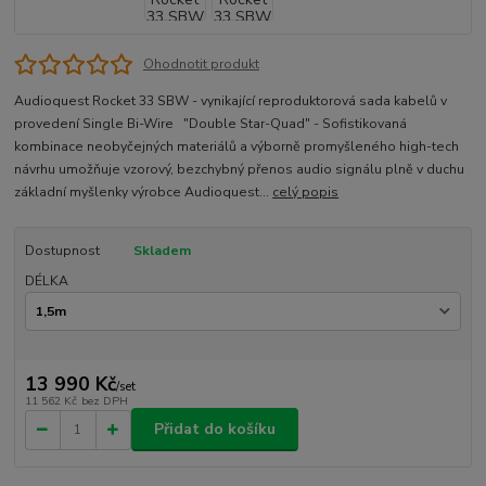
Ohodnotit produkt
Audioquest Rocket 33 SBW - vynikající reproduktorová sada kabelů v
provedení Single Bi-Wire "Double Star-Quad" - Sofistikovaná
kombinace neobyčejných materiálů a výborně promyšleného high-tech
návrhu umožňuje vzorový, bezchybný přenos audio signálu plně v duchu
základní myšlenky výrobce Audioquest...
celý popis
Dostupnost
Skladem
DÉLKA
13 990 Kč
/
set
11 562 Kč
bez DPH
Přidat do košíku