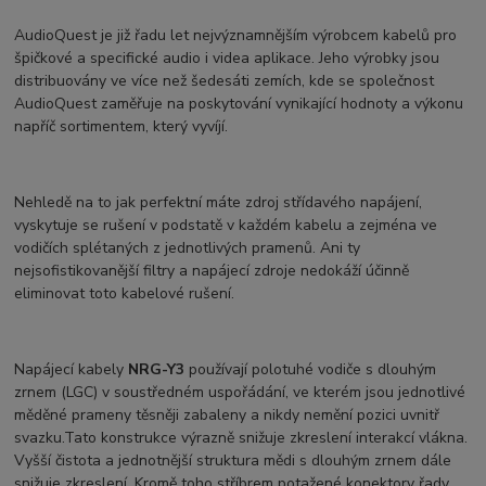
AudioQuest je již řadu let nejvýznamnějším výrobcem kabelů pro
špičkové a specifické audio i videa aplikace. Jeho výrobky jsou
distribuovány ve více než šedesáti zemích, kde se společnost
AudioQuest zaměřuje na poskytování vynikající hodnoty a výkonu
napříč sortimentem, který vyvíjí.
Nehledě na to jak perfektní máte zdroj střídavého napájení,
vyskytuje se rušení v podstatě v každém kabelu a zejména ve
vodičích splétaných z jednotlivých pramenů. Ani ty
nejsofistikovanější filtry a napájecí zdroje nedokáží účinně
eliminovat toto kabelové rušení.
Napájecí kabely
NRG-Y3
používají polotuhé vodiče s dlouhým
zrnem (LGC) v soustředném uspořádání, ve kterém jsou jednotlivé
měděné prameny těsněji zabaleny a nikdy nemění pozici uvnitř
svazku.Tato konstrukce výrazně snižuje zkreslení interakcí vlákna.
Vyšší čistota a jednotnější struktura mědi s dlouhým zrnem dále
snižuje zkreslení. Kromě toho stříbrem potažené konektory řady