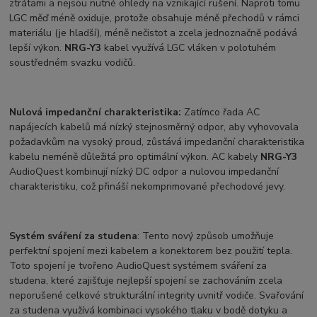
ztrátami a nejsou nutné ohledy na vznikající rušení. Naproti tomu
LGC měď méně oxiduje, protože obsahuje méně přechodů v rámci
materiálu (je hladší), méně nečistot a zcela jednoznačně podává
lepší výkon.
NRG-Y3
kabel využívá LGC vláken v polotuhém
soustředném svazku vodičů.
Nulová impedanční charakteristika:
Zatímco řada AC
napájecích kabelů má nízký stejnosměrný odpor, aby vyhovovala
požadavkům na vysoký proud, zůstává impedanční charakteristika
kabelu neméně důležitá pro optimální výkon. AC kabely
NRG-Y3
AudioQuest kombinují nízký DC odpor a nulovou impedanční
charakteristiku, což přináší nekomprimované přechodové jevy.
Systém sváření za studena
: Tento nový způsob umožňuje
perfektní spojení mezi kabelem a konektorem bez použití tepla.
Toto spojení je tvořeno AudioQuest systémem sváření za
studena, které zajišťuje nejlepší spojení se zachováním zcela
neporušené celkové strukturální integrity uvnitř vodiče. Svařování
za studena využívá kombinaci vysokého tlaku v bodě dotyku a