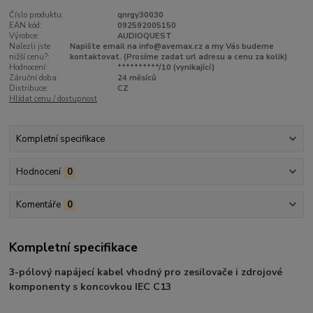
Číslo produktu:
qnrgy30030
EAN kód:
092592005150
Výrobce:
AUDIOQUEST
Nalezli jste
Napište email na info@avemax.cz a my Vás budeme
nižší cenu?:
kontaktovat. (Prosíme zadat url adresu a cenu za kolik)
Hodnocení:
**********/10 (vynikající)
Záruční doba:
24 měsíců
Distribuce:
CZ
Hlídat cenu / dostupnost
Kompletní specifikace
Hodnocení
0
Komentáře
0
Kompletní specifikace
3-pólový napájecí kabel vhodný pro zesilovače i zdrojové
komponenty s koncovkou IEC C13