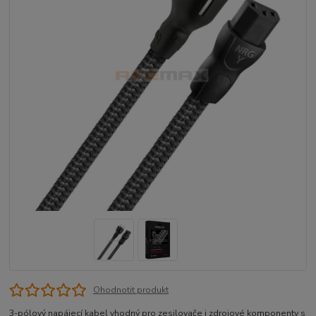
Ohodnotit produkt
3-pólový napájecí kabel vhodný pro zesilovače i zdrojové komponenty s