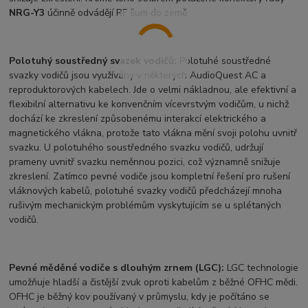
NRG-Y3
účinně odvádějí RF šum do země.
Polotuhý soustředný svazek vodičů:
Polotuhé soustředné
svazky vodičů jsou využívány v některých AudioQuest AC a
reproduktorových kabelech. Jde o velmi nákladnou, ale efektivní a
flexibilní alternativu ke konvenčním vícevrstvým vodičům, u nichž
dochází ke zkreslení způsobenému interakcí elektrického a
magnetického vlákna, protože tato vlákna mění svoji polohu uvnitř
svazku. U polotuhého soustředného svazku vodičů, udržují
prameny uvnitř svazku neměnnou pozici, což významně snižuje
zkreslení. Zatímco pevné vodiče jsou kompletní řešení pro rušení
vláknových kabelů, polotuhé svazky vodičů předcházejí mnoha
rušivým mechanickým problémům vyskytujícím se u splétaných
vodičů.
Pevné měděné vodiče s dlouhým zrnem (LGC):
LGC technologie
umožňuje hladší a čistější zvuk oproti kabelům z běžné OFHC mědi.
OFHC je běžný kov používaný v průmyslu, kdy je počítáno se