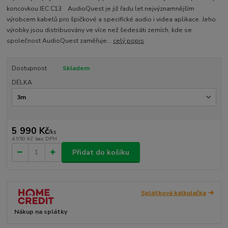
koncovkou IEC C13 AudioQuest je již řadu let nejvýznamnějším
výrobcem kabelů pro špičkové a specifické audio i videa aplikace. Jeho
výrobky jsou distribuovány ve více než šedesáti zemích, kde se
společnost AudioQuest zaměřuje...
celý popis
Dostupnost
Skladem
DÉLKA
5 990 Kč
/
ks
4 950 Kč
bez DPH
Přidat do košíku
Splátková kalkulačka
Nákup na splátky