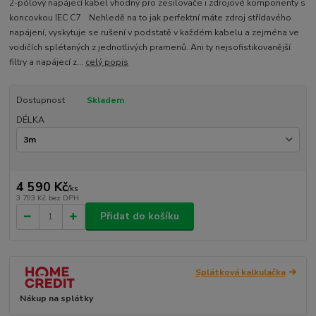
2-pólový napájecí kabel vhodný pro zesilovače i zdrojové komponenty s
koncovkou IEC C7 Nehledě na to jak perfektní máte zdroj střídavého
napájení, vyskytuje se rušení v podstatě v každém kabelu a zejména ve
vodičích splétaných z jednotlivých pramenů. Ani ty nejsofistikovanější
filtry a napájecí z...
celý popis
Dostupnost
Skladem
DÉLKA
4 590 Kč
/
ks
3 793 Kč
bez DPH
Přidat do košíku
Splátková kalkulačka
Nákup na splátky