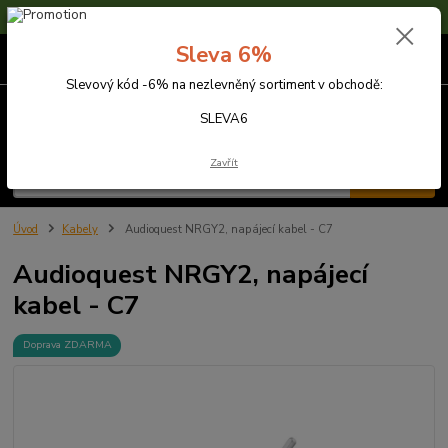
Sleva 6% na nezlevněné zboží s kódem SLEVA6
Sleva 6%
0
ks
za
0,00 Kč
Slevový kód -6% na nezlevněný sortiment v obchodě:
Menu
SLEVA6
Zavřít
Hledat
Úvod
Kabely
Audioquest NRGY2, napájecí kabel - C7
Audioquest NRGY2, napájecí
kabel - C7
Doprava ZDARMA