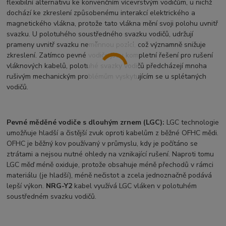
flexibilní alternativu ke konvenčním vícevrstvým vodičům, u nichž
dochází ke zkreslení způsobenému interakcí elektrického a
magnetického vlákna, protože tato vlákna mění svoji polohu uvnitř
svazku. U polotuhého soustředného svazku vodičů, udržují
prameny uvnitř svazku neměnnou pozici, což významně snižuje
zkreslení. Zatímco pevné vodiče jsou kompletní řešení pro rušení
vláknových kabelů, polotuhé svazky vodičů předcházejí mnoha
rušivým mechanickým problémům vyskytujícím se u splétaných
vodičů.
Pevné měděné vodiče s dlouhým zrnem (LGC):
LGC technologie
umožňuje hladší a čistější zvuk oproti kabelům z běžné OFHC mědi.
OFHC je běžný kov používaný v průmyslu, kdy je počítáno se
ztrátami a nejsou nutné ohledy na vznikající rušení. Naproti tomu
LGC měď méně oxiduje, protože obsahuje méně přechodů v rámci
materiálu (je hladší), méně nečistot a zcela jednoznačně podává
lepší výkon.
NRG-Y2
kabel využívá LGC vláken v polotuhém
soustředném svazku vodičů.