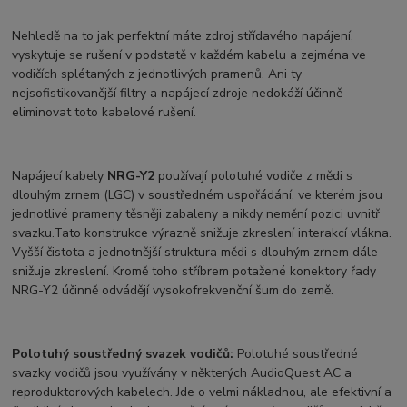
Nehledě na to jak perfektní máte zdroj střídavého napájení,
vyskytuje se rušení v podstatě v každém kabelu a zejména ve
vodičích splétaných z jednotlivých pramenů. Ani ty
nejsofistikovanější filtry a napájecí zdroje nedokáží účinně
eliminovat toto kabelové rušení.
Napájecí kabely
NRG-Y2
používají polotuhé vodiče z mědi s
dlouhým zrnem (LGC) v soustředném uspořádání, ve kterém jsou
jednotlivé prameny těsněji zabaleny a nikdy nemění pozici uvnitř
svazku.Tato konstrukce výrazně snižuje zkreslení interakcí vlákna.
Vyšší čistota a jednotnější struktura mědi s dlouhým zrnem dále
snižuje zkreslení. Kromě toho stříbrem potažené konektory řady
NRG-Y2 účinně odvádějí vysokofrekvenční šum do země.
Polotuhý soustředný svazek vodičů:
Polotuhé soustředné
svazky vodičů jsou využívány v některých AudioQuest AC a
reproduktorových kabelech. Jde o velmi nákladnou, ale efektivní a