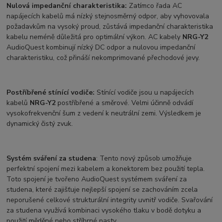
Nulová impedanční charakteristika:
Zatímco řada AC
napájecích kabelů má nízký stejnosměrný odpor, aby vyhovovala
požadavkům na vysoký proud, zůstává impedanční charakteristika
kabelu neméně důležitá pro optimální výkon. AC kabely
NRG-Y2
AudioQuest kombinují nízký DC odpor a nulovou impedanční
charakteristiku, což přináší nekomprimované přechodové jevy.
Postříbřené stínící vodiče:
Stínící vodiče jsou u napájecích
kabelů
NRG-Y2
postříbřené a směrové. Velmi účinně odvádí
vysokofrekvenční šum z vedení k neutrální zemi. Výsledkem je
dynamický čistý zvuk.
Systém sváření za studena
: Tento nový způsob umožňuje
perfektní spojení mezi kabelem a konektorem bez použití tepla.
Toto spojení je tvořeno AudioQuest systémem sváření za
studena, které zajišťuje nejlepší spojení se zachováním zcela
neporušené celkové strukturální integrity uvnitř vodiče. Svařování
za studena využívá kombinaci vysokého tlaku v bodě dotyku a
použití měděné nebo stříbrné pasty.