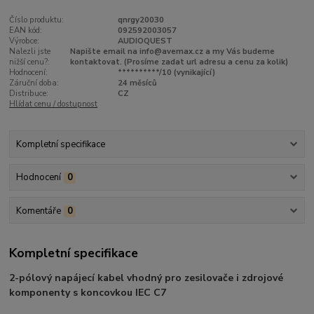
Číslo produktu:
qnrgy20030
EAN kód:
092592003057
Výrobce:
AUDIOQUEST
Nalezli jste
Napište email na info@avemax.cz a my Vás budeme
nižší cenu?:
kontaktovat. (Prosíme zadat url adresu a cenu za kolik)
Hodnocení:
**********/10 (vynikající)
Záruční doba:
24 měsíců
Distribuce:
CZ
Hlídat cenu / dostupnost
Kompletní specifikace
Hodnocení
0
Komentáře
0
Kompletní specifikace
2-pólový napájecí kabel vhodný pro zesilovače i zdrojové
komponenty s koncovkou IEC C7