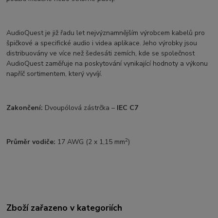
AudioQuest je již řadu let nejvýznamnějším výrobcem kabelů pro
špičkové a specifické audio i videa aplikace. Jeho výrobky jsou
distribuovány ve více než šedesáti zemích, kde se společnost
AudioQuest zaměřuje na poskytování vynikající hodnoty a výkonu
napříč sortimentem, který vyvíjí.
Zakončení:
Dvoupólová zástrčka –
IEC C7
2
Průměr vodiče:
17 AWG (2 x 1,15 mm
)
Zboží zařazeno v kategoriích