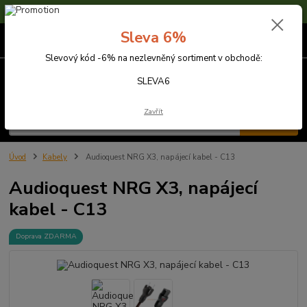
Sleva 6% na nezlevněné zboží s kódem SLEVA6
Sleva 6%
0
ks
za
0,00 Kč
Slevový kód -6% na nezlevněný sortiment v obchodě:
Menu
SLEVA6
Zavřít
Hledat
Úvod
Kabely
Audioquest NRG X3, napájecí kabel - C13
Audioquest NRG X3, napájecí
kabel - C13
Doprava ZDARMA