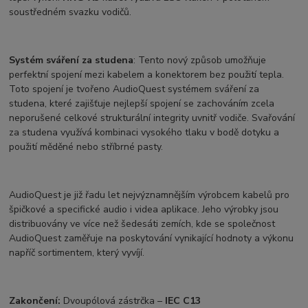
soustředném svazku vodičů.
Systém sváření za studena
: Tento nový způsob umožňuje
perfektní spojení mezi kabelem a konektorem bez použití tepla.
Toto spojení je tvořeno AudioQuest systémem sváření za
studena, které zajišťuje nejlepší spojení se zachováním zcela
neporušené celkové strukturální integrity uvnitř vodiče. Svařování
za studena využívá kombinaci vysokého tlaku v bodě dotyku a
použití měděné nebo stříbrné pasty.
AudioQuest je již řadu let nejvýznamnějším výrobcem kabelů pro
špičkové a specifické audio i videa aplikace. Jeho výrobky jsou
distribuovány ve více než šedesáti zemích, kde se společnost
AudioQuest zaměřuje na poskytování vynikající hodnoty a výkonu
napříč sortimentem, který vyvíjí.
Zakončení:
Dvoupólová zástrčka –
IEC C13