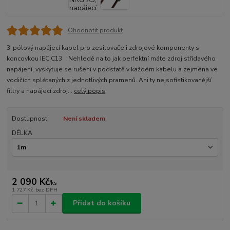
Ohodnotit produkt
3-pólový napájecí kabel pro zesilovače i zdrojové komponenty s
koncovkou IEC C13 Nehledě na to jak perfektní máte zdroj střídavého
napájení, vyskytuje se rušení v podstatě v každém kabelu a zejména ve
vodičích splétaných z jednotlivých pramenů. Ani ty nejsofistikovanější
filtry a napájecí zdroj...
celý popis
Dostupnost
Není skladem
DÉLKA
2 090 Kč
/
ks
1 727 Kč
bez DPH
Přidat do košíku