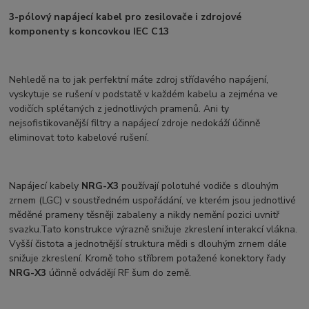
3-pólový napájecí kabel pro zesilovače i zdrojové
komponenty s koncovkou IEC C13
Nehledě na to jak perfektní máte zdroj střídavého napájení,
vyskytuje se rušení v podstatě v každém kabelu a zejména ve
vodičích splétaných z jednotlivých pramenů. Ani ty
nejsofistikovanější filtry a napájecí zdroje nedokáží účinně
eliminovat toto kabelové rušení.
Napájecí kabely
NRG-X3
používají polotuhé vodiče s dlouhým
zrnem (LGC) v soustředném uspořádání, ve kterém jsou jednotlivé
měděné prameny těsněji zabaleny a nikdy nemění pozici uvnitř
svazku.Tato konstrukce výrazně snižuje zkreslení interakcí vlákna.
Vyšší čistota a jednotnější struktura mědi s dlouhým zrnem dále
snižuje zkreslení. Kromě toho stříbrem potažené konektory řady
NRG-X3
účinně odvádějí RF šum do země.