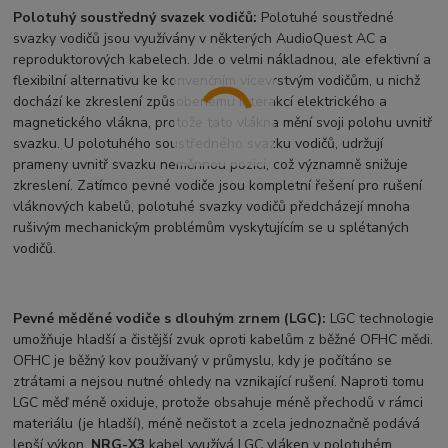
Polotuhý soustředný svazek vodičů:
Polotuhé soustředné
svazky vodičů jsou využívány v některých AudioQuest AC a
reproduktorových kabelech. Jde o velmi nákladnou, ale efektivní a
flexibilní alternativu ke konvenčním vícevrstvým vodičům, u nichž
dochází ke zkreslení způsobenému interakcí elektrického a
magnetického vlákna, protože tato vlákna mění svoji polohu uvnitř
svazku. U polotuhého soustředného svazku vodičů, udržují
prameny uvnitř svazku neměnnou pozici, což významně snižuje
zkreslení. Zatímco pevné vodiče jsou kompletní řešení pro rušení
vláknových kabelů, polotuhé svazky vodičů předcházejí mnoha
rušivým mechanickým problémům vyskytujícím se u splétaných
vodičů.
Pevné měděné vodiče s dlouhým zrnem (LGC):
LGC technologie
umožňuje hladší a čistější zvuk oproti kabelům z běžné OFHC mědi.
OFHC je běžný kov používaný v průmyslu, kdy je počítáno se
ztrátami a nejsou nutné ohledy na vznikající rušení. Naproti tomu
LGC měď méně oxiduje, protože obsahuje méně přechodů v rámci
materiálu (je hladší), méně nečistot a zcela jednoznačně podává
lepší výkon.
NRG-X3
kabel využívá LGC vláken v polotuhém