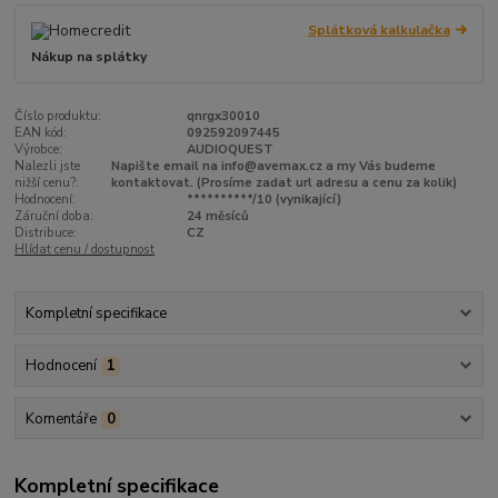
Splátková kalkulačka
Nákup na splátky
Číslo produktu:
qnrgx30010
EAN kód:
092592097445
Výrobce:
AUDIOQUEST
Nalezli jste
Napište email na info@avemax.cz a my Vás budeme
nižší cenu?:
kontaktovat. (Prosíme zadat url adresu a cenu za kolik)
Hodnocení:
**********/10 (vynikající)
Záruční doba:
24 měsíců
Distribuce:
CZ
Hlídat cenu / dostupnost
Kompletní specifikace
Hodnocení
1
Komentáře
0
Kompletní specifikace