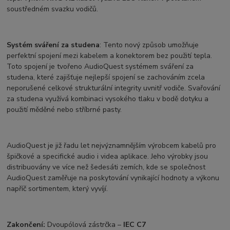
soustředném svazku vodičů.
Systém sváření za studena
: Tento nový způsob umožňuje
perfektní spojení mezi kabelem a konektorem bez použití tepla.
Toto spojení je tvořeno AudioQuest systémem sváření za
studena, které zajišťuje nejlepší spojení se zachováním zcela
neporušené celkové strukturální integrity uvnitř vodiče. Svařování
za studena využívá kombinaci vysokého tlaku v bodě dotyku a
použití měděné nebo stříbrné pasty.
AudioQuest je již řadu let nejvýznamnějším výrobcem kabelů pro
špičkové a specifické audio i videa aplikace. Jeho výrobky jsou
distribuovány ve více než šedesáti zemích, kde se společnost
AudioQuest zaměřuje na poskytování vynikající hodnoty a výkonu
napříč sortimentem, který vyvíjí.
Zakončení:
Dvoupólová zástrčka –
IEC C7