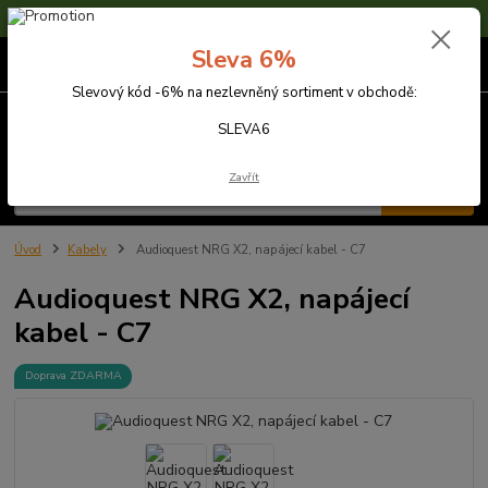
Sleva 6% na nezlevněné zboží s kódem SLEVA6
Sleva 6%
0
ks
za
0,00 Kč
Slevový kód -6% na nezlevněný sortiment v obchodě:
Menu
SLEVA6
Zavřít
Hledat
Úvod
Kabely
Audioquest NRG X2, napájecí kabel - C7
Audioquest NRG X2, napájecí
kabel - C7
Doprava ZDARMA