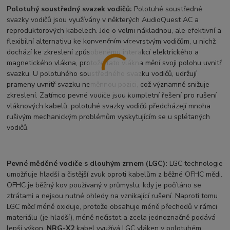
Polotuhý soustředný svazek vodičů:
Polotuhé soustředné
svazky vodičů jsou využívány v některých AudioQuest AC a
reproduktorových kabelech. Jde o velmi nákladnou, ale efektivní a
flexibilní alternativu ke konvenčním vícevrstvým vodičům, u nichž
dochází ke zkreslení způsobenému interakcí elektrického a
magnetického vlákna, protože tato vlákna mění svoji polohu uvnitř
svazku. U polotuhého soustředného svazku vodičů, udržují
prameny uvnitř svazku neměnnou pozici, což významně snižuje
zkreslení. Zatímco pevné vodiče jsou kompletní řešení pro rušení
vláknových kabelů, polotuhé svazky vodičů předcházejí mnoha
rušivým mechanickým problémům vyskytujícím se u splétaných
vodičů.
Pevné měděné vodiče s dlouhým zrnem (LGC):
LGC technologie
umožňuje hladší a čistější zvuk oproti kabelům z běžné OFHC mědi.
OFHC je běžný kov používaný v průmyslu, kdy je počítáno se
ztrátami a nejsou nutné ohledy na vznikající rušení. Naproti tomu
LGC měď méně oxiduje, protože obsahuje méně přechodů v rámci
materiálu (je hladší), méně nečistot a zcela jednoznačně podává
lepší výkon.
NRG-X2
kabel využívá LGC vláken v polotuhém