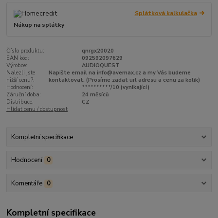
Splátková kalkulačka
Nákup na splátky
Číslo produktu:
qnrgx20020
EAN kód:
092592097629
Výrobce:
AUDIOQUEST
Nalezli jste
Napište email na info@avemax.cz a my Vás budeme
nižší cenu?:
kontaktovat. (Prosíme zadat url adresu a cenu za kolik)
Hodnocení:
**********/10 (vynikající)
Záruční doba:
24 měsíců
Distribuce:
CZ
Hlídat cenu / dostupnost
Kompletní specifikace
Hodnocení
0
Komentáře
0
Kompletní specifikace