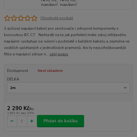
Ohodnotit produkt
2-pólový napájecí kabel pro zesilovače i zdrojové komponenty s
koncovkou IEC C7 Nehledě na to jak perfektní máte zdroj střídavého
napájení, vyskytuje se rušení v podstatě v každém kabelu a zejména ve
vodičích splétaných z jednotlivých pramenů. Ani ty nejsofistikovanější
filtry a napájecí zdroje n...
celý popis
Dostupnost
Není skladem
DÉLKA
2 290 Kč
/
ks
1 893 Kč
bez DPH
Přidat do košíku