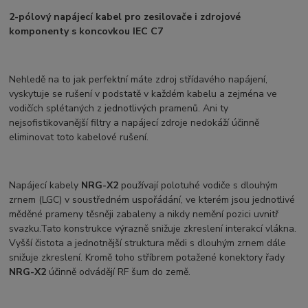
2-pólový napájecí kabel pro zesilovače i zdrojové
komponenty s koncovkou IEC C7
Nehledě na to jak perfektní máte zdroj střídavého napájení,
vyskytuje se rušení v podstatě v každém kabelu a zejména ve
vodičích splétaných z jednotlivých pramenů. Ani ty
nejsofistikovanější filtry a napájecí zdroje nedokáží účinně
eliminovat toto kabelové rušení.
Napájecí kabely
NRG-X2
používají polotuhé vodiče s dlouhým
zrnem (LGC) v soustředném uspořádání, ve kterém jsou jednotlivé
měděné prameny těsněji zabaleny a nikdy nemění pozici uvnitř
svazku.Tato konstrukce výrazně snižuje zkreslení interakcí vlákna.
Vyšší čistota a jednotnější struktura mědi s dlouhým zrnem dále
snižuje zkreslení. Kromě toho stříbrem potažené konektory řady
NRG-X2
účinně odvádějí RF šum do země.