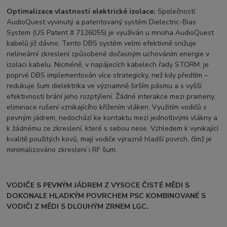
Optimalizace vlastností elektrické izolace:
Společností
AudioQuest vyvinutý a patentovaný systém Dielectric-Bias
System (US Patent # 7126055) je využíván u mnoha AudioQuest
kabelů již dávno. Tento DBS systém velmi efektivně snižuje
nelineární zkreslení způsobené dočasným uchováním energie v
izolaci kabelu. Nicméně, v napájecích kabelech řady STORM, je
poprvé DBS implementován více strategicky, než kdy předtím –
redukuje šum dielektrika ve významně širším pásmu a s vyšší
efektivností brání jeho rozptýlení. Žádné interakce mezi prameny,
eliminace rušení vznikajícího křížením vláken: Využitím vodičů s
pevným jádrem, nedochází ke kontaktu mezi jednotlivými vlákny a
k žádnému ze zkreslení, které s sebou nese. Vzhledem k vynikající
kvalitě použitých kovů, mají vodiče výrazně hladší povrch, čímž je
minimalizováno zkreslení i RF šum.
VODIČE S PEVNÝM JÁDREM Z VYSOCE ČISTÉ MĚDI S
DOKONALE HLADKÝM POVRCHEM PSC KOMBINOVANÉ S
VODIČI Z MĚDI S DLOUHÝM ZRNEM LGC.