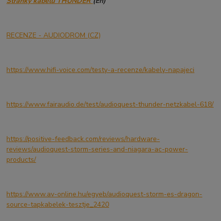
Stránky kabelu
T
HUNDER
(En)
RECENZE - AUDIODROM (CZ)
https://www.hifi-voice.com/testy-a-recenze/kabely-napajeci
​
https://www.fairaudio.de/test/audioquest-thunder-netzkabel-618/
https://positive-feedback.com/reviews/hardware-
reviews/audioquest-storm-series-and-niagara-ac-power-
products/
https://www.av-online.hu/egyeb/audioquest-storm-es-dragon-
source-tapkabelek-tesztje_2420