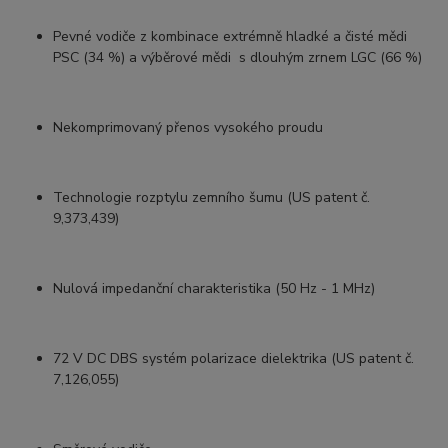
Pevné vodiče z kombinace extrémně hladké a čisté mědi
PSC (34 %) a výběrové mědi s dlouhým zrnem LGC (66 %)
Nekomprimovaný přenos vysokého proudu
Technologie rozptylu zemního šumu (US patent č.
9,373,439)
Nulová impedanční charakteristika (50 Hz - 1 MHz)
72 V DC DBS systém polarizace dielektrika (US patent č.
7,126,055)