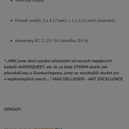
Směrové vodiče
Průměr vodičů: 2 x 4,17 mm2 + 1 x 3,31 mm2 (zemnění)
Konektory IEC C-15 / EU zástrčka (15 A)
"...Měli jsme dost vysoká očekávání od nových napájecích
kabelů AUDIOQUEST, ale že se řada STORM ukáže tak
přesvědčivou a životaschopnou, jsme se neodvážili doufat ani
v nejdivočejších snech ..." MAX DELLISSEN - ART EXCELLENCE
ODKAZY: