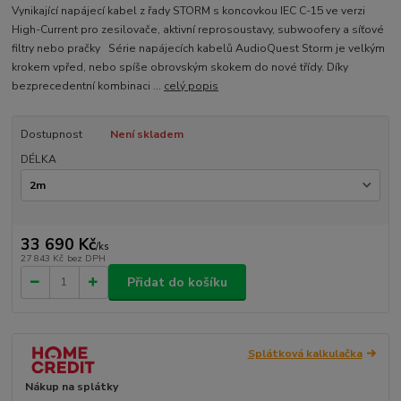
Vynikající napájecí kabel z řady STORM s koncovkou IEC C-15 ve verzi
High-Current pro zesilovače, aktivní reprosoustavy, subwoofery a síťové
filtry nebo pračky Série napájecích kabelů AudioQuest Storm je velkým
krokem vpřed, nebo spíše obrovským skokem do nové třídy. Díky
bezprecedentní kombinaci ...
celý popis
Dostupnost
Není skladem
DÉLKA
33 690 Kč
/
ks
27 843 Kč
bez DPH
Přidat do košíku
Splátková kalkulačka
Nákup na splátky