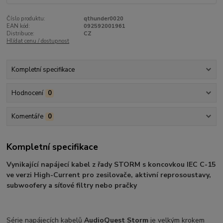
Číslo produktu:
qthunder0020
EAN kód:
092592001961
Distribuce:
CZ
Hlídat cenu / dostupnost
Kompletní specifikace
Hodnocení
0
Komentáře
0
Kompletní specifikace
Vynikající napájecí kabel z řady STORM s koncovkou IEC C-15
ve verzi High-Current pro zesilovače, aktivní reprosoustavy,
subwoofery a síťové filtry nebo pračky
Série napájecích kabelů
AudioQuest Storm
je velkým krokem