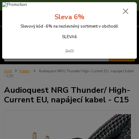
Sleva 6% na nezlevněné zboží s kódem SLEVA6
Sleva 6%
0
ks
za
0,00 Kč
Slevový kód -6% na nezlevněný sortiment v obchodě:
Menu
SLEVA6
Zavřít
Hledat
Úvod
Kabely
Audioquest NRG Thunder/ High-Current EU, napájecí kabel
- C15
Audioquest NRG Thunder/ High-
Current EU, napájecí kabel - C15