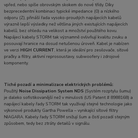
vpřed, nebo spíše obrovským skokem do nové třídy. Díky
bezprecedentní kombinaci typické impedance (0) a nízkého
odporu (Z), přináší řada vysoko-proudých napájecích kabelů
výrazně lepší výsledky než většina jiných existujících napájecích
kabelů, bez ohledu na velikost a množství použitého kovu.
Napájecí kabely STORM tak významně ovlivňují kvalitu zvuku a
posouvají hranice na dosud netušenou úroveň. Kabel je nabízen
ve verzi
HIGH CURRENT
, která je ideální pro zesilovače, síťové
pračky a filtry, aktivní reprosoustavy, subwoofery i zdrojové
komponenty.
Tiché pozadí a minimalizace elektrických problémů:
Použitý
Noise Dissipation System NDS
(Systém rozptylu šumu)
je daleko sofistikovanější než v minulosti (US Patent # 8988168) a
napájecí kabely řady STORM tak využívají stejné technologie jako
výkonové produkty Gartha Powella – vynikající síťové filtry
NIAGARA. Kabely řady STORM snižují šum a čistí pozadí stejným
způsobem, tedy bez ztráty detailů v signálu.