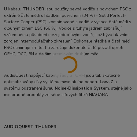
U kabelu
THUNDER
jsou použity pevné vodiče s povrchem PSC z
extrémě čisté mědi s hladkým povrchem (34 %) - Solid Perfect-
Surface Copper (PSC), kombinované s vodiči z vysoce čisté mědi s
dlouhým zrnem LGC (66 %). Vodiče s tuhým jádrem zabraňují
vzájemnému působení mezi jednotlivými vodiči, což bývá hlavním
zdrojen intermodulačního zkreslení. Dokonale hladká a čistá měď
PSC eliminuje zrnitost a zaručuje dokonale čisté pozadí oproti
OFHC, OCC, 8N a dalším prémiovým druhům mědi.
AudioQuest napájecí kabely řady STORM jsou tak skutečně
optimalizovány díky systému minimálního odporu
Low-Z
a
systému odstranění šumu
Noise-Dissipation System
, stejně jako
mimořádné produkty ze série síťových filtrů NIAGARA.
AUDIOQUEST THUNDER