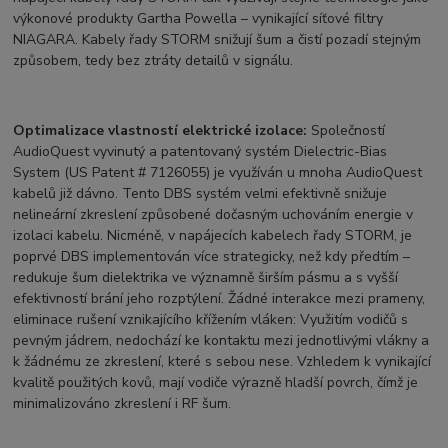
výkonové produkty Gartha Powella – vynikající síťové filtry
NIAGARA. Kabely řady STORM snižují šum a čistí pozadí stejným
způsobem, tedy bez ztráty detailů v signálu.
Optimalizace vlastností elektrické izolace:
Společností
AudioQuest vyvinutý a patentovaný systém Dielectric-Bias
System (US Patent # 7126055) je využíván u mnoha AudioQuest
kabelů již dávno. Tento DBS systém velmi efektivně snižuje
nelineární zkreslení způsobené dočasným uchováním energie v
izolaci kabelu. Nicméně, v napájecích kabelech řady STORM, je
poprvé DBS implementován více strategicky, než kdy předtím –
redukuje šum dielektrika ve významně širším pásmu a s vyšší
efektivností brání jeho rozptýlení. Žádné interakce mezi prameny,
eliminace rušení vznikajícího křížením vláken: Využitím vodičů s
pevným jádrem, nedochází ke kontaktu mezi jednotlivými vlákny a
k žádnému ze zkreslení, které s sebou nese. Vzhledem k vynikající
kvalitě použitých kovů, mají vodiče výrazně hladší povrch, čímž je
minimalizováno zkreslení i RF šum.