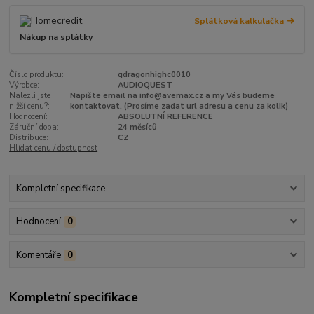
Splátková kalkulačka
Nákup na splátky
Číslo produktu:
qdragonhighc0010
Výrobce:
AUDIOQUEST
Nalezli jste
Napište email na info@avemax.cz a my Vás budeme
nižší cenu?:
kontaktovat. (Prosíme zadat url adresu a cenu za kolik)
Hodnocení:
ABSOLUTNÍ REFERENCE
Záruční doba:
24 měsíců
Distribuce:
CZ
Hlídat cenu / dostupnost
Kompletní specifikace
Hodnocení
0
Komentáře
0
Kompletní specifikace