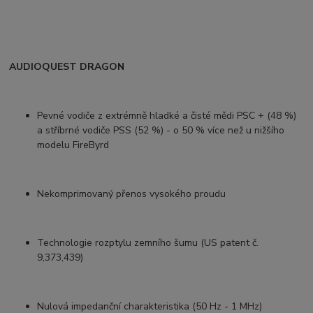
AUDIOQUEST DRAGON
Pevné vodiče z extrémně hladké a čisté mědi PSC + (48 %)
a stříbrné vodiče PSS (52 %) - o 50 % více než u nižšího
modelu FireByrd
Nekomprimovaný přenos vysokého proudu
Technologie rozptylu zemního šumu (US patent č.
9,373,439)
Nulová impedanční charakteristika (50 Hz - 1 MHz)