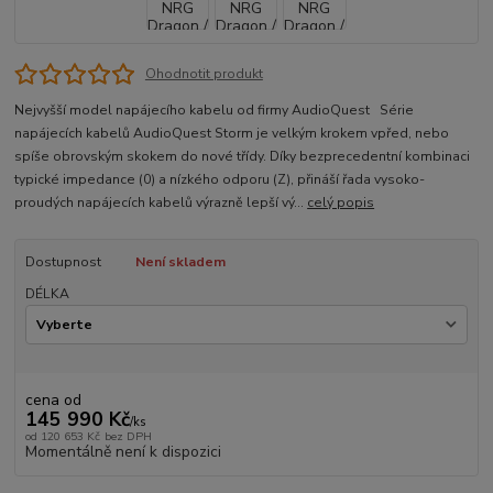
Ohodnotit produkt
Nejvyšší model napájecího kabelu od firmy AudioQuest Série
napájecích kabelů AudioQuest Storm je velkým krokem vpřed, nebo
spíše obrovským skokem do nové třídy. Díky bezprecedentní kombinaci
typické impedance (0) a nízkého odporu (Z), přináší řada vysoko-
proudých napájecích kabelů výrazně lepší vý...
celý popis
Dostupnost
Není skladem
DÉLKA
cena od
145 990 Kč
/
ks
od
120 653 Kč
bez DPH
Momentálně není k dispozici