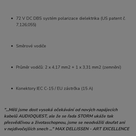
72 V DC DBS systém polarizace dielektrika (US patent č.
7,126,055)
Směrové vodiče
Průměr vodičů: 2 x 4,17 mm2 + 1 x 3,31 mm2 (zemnění)
Konektory IEC C-15 / EU zástrčka (15 A)
"...Měli jsme dost vysoká očekávání od nových napájecích
kabelů AUDIOQUEST, ale že se řada STORM ukáže tak
přesvědčivou a životaschopnou, jsme se neodvážili doufat ani
v nejdivočejších snech ..." MAX DELLISSEN - ART EXCELLENCE