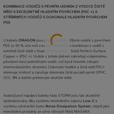
KOMBINACE VODIČŮ S PEVNÝM JÁDREM Z VYSOCE ČISTÉ
MĚDI S EXCELENTNĚ HLADKÝM POVRCHEM (PSC +) A
STŘÍBRNÝCH VODIČŮ S DOKONALE HLADKÝM POVRCHEM
PSS
U kabelu
DRAGON
jsou použity pevné stříbrné vodiče s povrchem
PSS (o 50 % více než u kabelu FireByrd), v kombinaci s vodiči z
extrémě čisté mědi s hladkým povrchem - Solid Perfect-Surface
Copper + (PSC +). Vodiče s tuhým jádrem zabraňují vzájemnému
působení mezi jednotlivými vodiči, což bývá hlavním zdrojen
intermodulačního zkreslení. Dokonale hladká a čistá měď PSC+
eliminuje zrnitost a zaručuje dokonale čisté pozadí oproti OFHC,
OCC, 8N a dalším prémiovým druhům mědi.
AudioQuest napájecí kabely řady STORM jsou tak skutečně
optimalizovány díky systému minimálního odporu
Low-Z
a
systému odstranění šumu
Noise-Dissipation System
, stejně jako
mimořádné produkty ze série síťových filtrů NIAGARA.