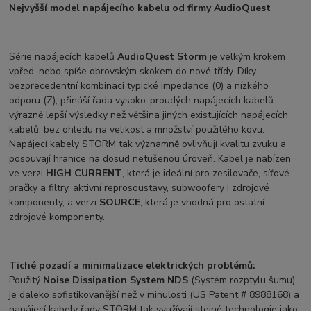
Nejvyšší model napájecího kabelu od firmy AudioQuest
Série napájecích kabelů
AudioQuest Storm
je velkým krokem
vpřed, nebo spíše obrovským skokem do nové třídy. Díky
bezprecedentní kombinaci typické impedance (0) a nízkého
odporu (Z), přináší řada vysoko-proudých napájecích kabelů
výrazně lepší výsledky než většina jiných existujících napájecích
kabelů, bez ohledu na velikost a množství použitého kovu.
Napájecí kabely STORM tak významně ovlivňují kvalitu zvuku a
posouvají hranice na dosud netušenou úroveň. Kabel je nabízen
ve verzi
HIGH CURRENT
, která je ideální pro zesilovače, síťové
pračky a filtry, aktivní reprosoustavy, subwoofery i zdrojové
komponenty, a verzi
SOURCE
, která je vhodná pro ostatní
zdrojové komponenty.
Tiché pozadí a minimalizace elektrických problémů:
Použitý
Noise Dissipation System NDS
(Systém rozptylu šumu)
je daleko sofistikovanější než v minulosti (US Patent # 8988168) a
napájecí kabely řady STORM tak využívají stejné technologie jako