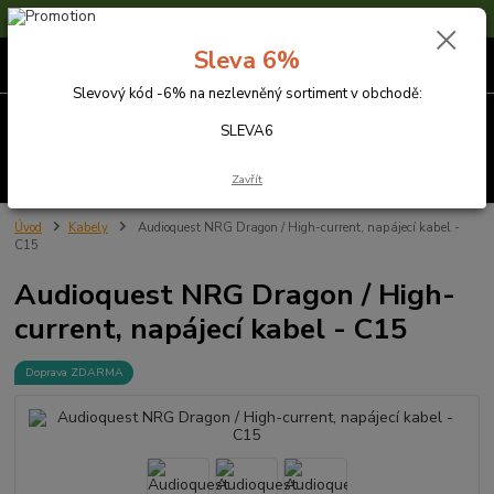
Sleva 6% na nezlevněné zboží s kódem SLEVA6
Sleva 6%
0
ks
za
0,00 Kč
Slevový kód -6% na nezlevněný sortiment v obchodě:
Menu
SLEVA6
Hledat
Zavřít
Úvod
Kabely
Audioquest NRG Dragon / High-current, napájecí kabel -
C15
Audioquest NRG Dragon / High-
current, napájecí kabel - C15
Doprava ZDARMA