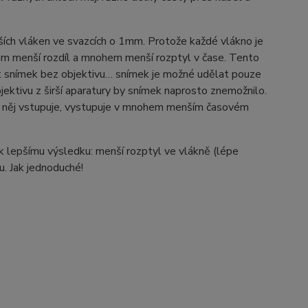
ch vláken ve svazcích o 1mm. Protože každé vlákno je
em menší rozdíl a mnohem menší rozptyl v čase. Tento
it snímek bez objektivu… snímek je možné udělat pouze
ektivu z širší aparatury by snímek naprosto znemožnilo.
o něj vstupuje, vystupuje v mnohem menším časovém
 lepšímu výsledku: menší rozptyl ve vlákně (lépe
u. Jak jednoduché!