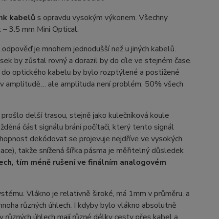
nk kabelů
s opravdu vysokým výkonem. Všechny
 – 3.5 mm Mini Optical.
odpověď je mnohem jednodušší než u jiných kabelů.
rsek by zůstal rovný a dorazil by do cíle ve stejném čase.
cí do optického kabelu by bylo rozptýlené a postižené
 v amplitudě… ale amplituda není problém, 50% všech
rošlo delší trasou, stejně jako kulečníková koule
děná část signálu brání počítači, který tento signál
hopnost dekódovat se projevuje nejdříve ve vysokých
rmace), takže snížená šířka pásma je měřitelný důsledek
ech, tím méně rušení ve finálním analogovém
stému. Vlákno je relativně široké, má 1mm v průměru, a
mnoha různých úhlech. I kdyby bylo vlákno absolutně
í v různých úhlech mají různé délky cesty přes kabel a