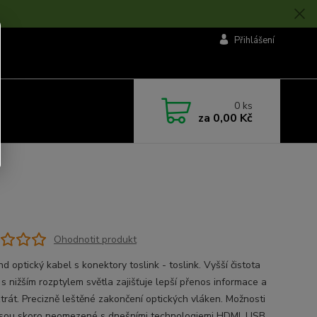
Přihlášení
0
ks
za
0,00 Kč
Ohodnotit produkt
d optický kabel s konektory toslink - toslink. Vyšší čistota
s nižším rozptylem světla zajišťuje lepší přenos informace a
trát. Precizně leštěné zakončení optických vláken. Možnosti
jsou skoro neomezené s dnešními technologiemi HDMI, USB,