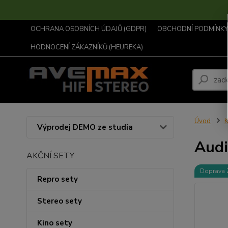
OCHRANA OSOBNÍCH ÚDAJŮ (GDPR)
OBCHODNÍ PODMÍNKY .
HODNOCENÍ ZÁKAZNÍKŮ (HEUREKA)
Úvod
K
Výprodej DEMO ze studia
Audi
AKČNÍ SETY
Doprava
Repro sety
Stereo sety
Kino sety