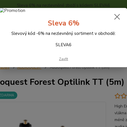
Sleva 6% na nezlevněné zboží s kódem SLEVA6
..
KONTAKTY
O NÁS
POPTÁVKA ZBOŽÍ - KALKULACE
Sleva 6%
Slevový kód -6% na nezlevněný sortiment v obchodě:
Hledat
SLEVA6
Zavřít
abely
AUDIOQUEST
Audioquest Forest Optilink TT (5m)
oquest Forest Optilink TT (5m)
 ZDARMA
High En
vlákna 
méně z
audia 