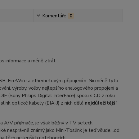
Komentáře
0
nos informace a méně ztrát.
SB, FireWire a ethernetovým připojením. Nicméně tyto
hování, výroby, volby nejlepšího analogového propojení a
DIF (Sony Philips Digital InterFace) spolu s CD z roku
oslink optické kabely (EIA-J) z nich dělá
nejdůležitější
 A/V přijímače, je však běžný v TV setech,
ké nesprávně známý jako Mini-Toslink je teď všude…od
a těch nejlepších noteboocích.