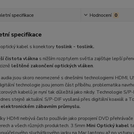
etní specifikace
Hodnocení
0
tní specifikace
 optický kabel s konektory
toslink - toslink.
ší čistota vlákna
s nižším rozptylem světla zajišťuje lepší pře
cizně
leštěné zakončení optických vláken
.
 audia jsou skoro neomezené s dnešními technologiemi HDMI, U
 digitální technologie jsou jenom část příběhu, problematika navr
orových kabelů je nyní tak důležitá jako nikdy. Technologie S/P-
 dnes stejně aktuální. S/P-DIF vysílaná přes digitální koaxiál a T
 elektronickém zábavním průmyslu.
íky HDMI nebývá často používán jako propojení DVD přehrávače a
rech a všech různých produktech. 3.5mm
Mini Optický kabel
ta
ouúčelového sluchátkového jacku na Mac laptopu až po vstupy n