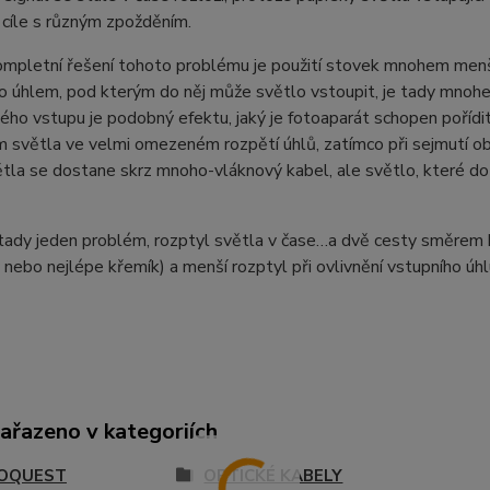
 cíle s různým zpožděním.
mpletní řešení tohoto problému je použití stovek mnohem menší
o úhlem, pod kterým do něj může světlo vstoupit, je tady mnoh
ého vstupu je podobný efektu, jaký je fotoaparát schopen poříd
 světla ve velmi omezeném rozpětí úhlů, zatímco při sejmutí obj
tla se dostane skrz mnoho-vláknový kabel, ale světlo, které d
tady jeden problém, rozptyl světla v čase…a dvě cesty směrem k
nebo nejlépe křemík) a menší rozptyl při ovlivnění vstupního úhl
zařazeno v kategoriích
OQUEST
OPTICKÉ KABELY