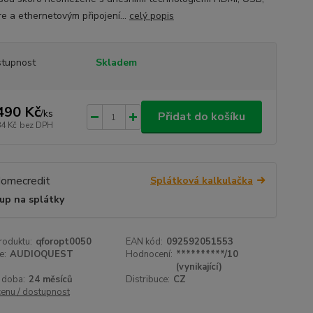
re a ethernetovým připojení...
celý popis
tupnost
Skladem
490 Kč
/
ks
Přidat do košíku
84 Kč
bez DPH
Splátková kalkulačka
up na splátky
roduktu:
qforopt0050
EAN kód:
092592051553
e:
AUDIOQUEST
Hodnocení:
**********/10
(vynikající)
 doba:
24 měsíců
Distribuce:
CZ
cenu / dostupnost