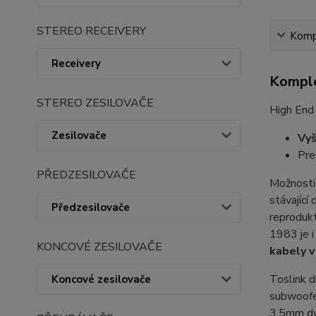
STEREO RECEIVERY
Kompl
Receivery
Komple
STEREO ZESILOVAČE
High End
Zesilovače
Vyš
Pre
PŘEDZESILOVAČE
Možnosti
stávající
Předzesilovače
reprodukt
1983 je i
KONCOVÉ ZESILOVAČE
kabely v
Toslink d
Koncové zesilovače
subwoofe
3.5mm dv