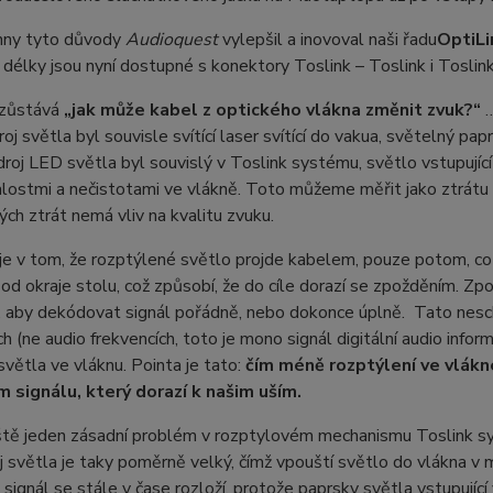
hny tyto důvody
Audioquest
vylepšil a inovoval naši řadu
OptiLi
délky jsou nyní dostupné s konektory Toslink – Toslink i Toslink
zůstává
„jak může kabel z optického vlákna změnit zvuk?“
…
oj světla byl souvisle svítící laser svítící do vakua, světelný pap
droj LED světla byl souvislý v Toslink systému, světlo vstupují
lostmi a nečistotami ve vlákně. Toto můžeme měřit jako ztrátu
ch ztrát nemá vliv na kvalitu zvuku.
e v tom, že rozptýlené světlo projde kabelem, pouze potom, co p
od okraje stolu, což způsobí, že do cíle dorazí se zpožděním. Zpož
, aby dekódovat signál pořádně, nebo dokonce úplně. Tato nesc
ch (ne audio frekvencích, toto je mono signál digitální audio info
světla ve vláknu. Pointa je tato:
čím méně rozptýlení ve vlákn
 signálu, který dorazí k našim uším.
ště jeden zásadní problém v rozptylovém mechanismu Toslink sy
 světla je taky poměrně velký, čímž vpouští světlo do vlákna v 
, signál se stále v čase rozloží, protože paprsky světla vstupujíc