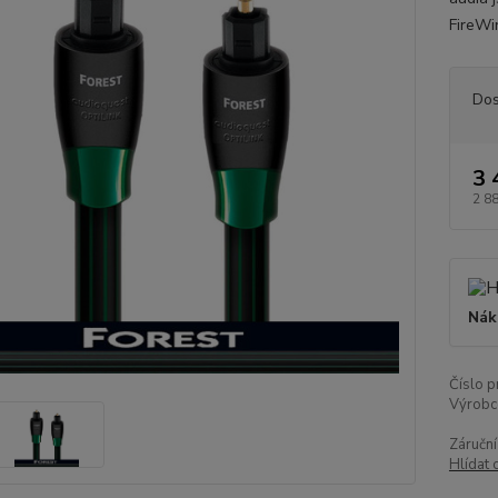
FireWi
Dos
3 
2 8
Nák
Číslo p
Výrobc
Záruční
Hlídat 