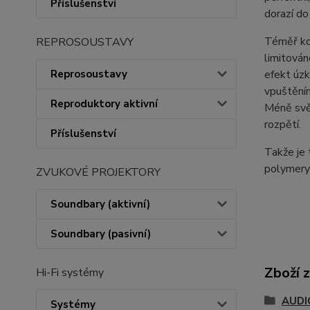
Příslušenství
dorazí do
Téměř ko
REPROSOUSTAVY
limitován
efekt úzk
Reprosoustavy
vpuštěním
Reproduktory aktivní
Méně svě
rozpětí.
Příslušenství
Takže je 
polymery 
ZVUKOVÉ PROJEKTORY
Soundbary (aktivní)
Soundbary (pasivní)
Zboží 
Hi-Fi systémy
AUDI
Systémy