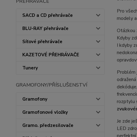
PŘEHRÁVAČE
Pro všec
SACD a CD přehrávače
modely a 
BLU-RAY přehrávače
Otázkou 
Kdyby zdr
Síťové přehrávače
I kdyby z
nedokona
KAZETOVÉ PŘEHRÁVAČE
opravdový
Tunery
Problém j
odražená 
GRAMOFONY/PŘÍSLUŠENSTVÍ
dekóduje
frekvencí
Gramofony
rozptylu 
zvukovém
Gramofonové vložky
Je zde je
Gramo. předzesilovače
LED zdroj
perfektní