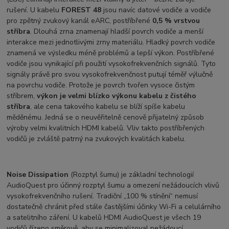
rušení. U kabelu
FOREST 48
jsou navíc datové vodiče a vodiče
pro zpětný zvukový kanál eARC, postříbřené
0,5 % vrstvou
stříbra
. Dlouhá zrna znamenají hladší povrch vodiče a menší
interakce mezi jednotlivými zrny materiálu. Hladký povrch vodiče
znamená ve výsledku méně problémů a lepší výkon. Postříbřené
vodiče jsou vynikající při použití vysokofrekvenčních signálů. Tyto
signály právě pro svou vysokofrekvenčnost putují téměř výlučně
na povrchu vodiče. Protože je povrch tvořen vysoce čistým
stříbrem,
výkon je velmi blízko výkonu kabelu z čistého
stříbra
, ale cena takového kabelu se blíží spíše kabelu
měděnému. Jedná se o neuvěřitelně cenově přijatelný způsob
výroby velmi kvalitních HDMI kabelů. Vliv takto postříbřených
vodičů je zvláště patrný na zvukových kvalitách kabelu.
Noise Dissipation
(Rozptyl šumu) je základní technologií
AudioQuest pro účinný rozptyl šumu a omezení nežádoucích vlivů
vysokofrekvenčního rušení. Tradiční „100 % stínění“ nemusí
dostatečně chránit před stále častějšími účinky Wi-Fi a celulárního
a satelitního záření. U kabelů HDMI AudioQuest je všech 19
vodičů řízeno směrově, aby se minimalizoval nežádoucí