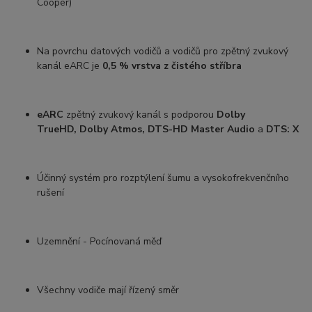
Cooper)
Na povrchu datových vodičů a vodičů pro zpětný zvukový
kanál eARC je
0,5 %
vrstva z čistého stříbra
eARC
zpětný zvukový kanál s podporou
Dolby
TrueHD, Dolby Atmos, DTS-HD Master Audio
a
DTS: X
Účinný systém pro rozptýlení šumu a vysokofrekvenčního
rušení
Uzemnění - Pocínovaná měď
Všechny vodiče mají řízený směr