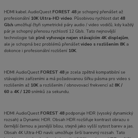
HDMI kabel AudioQuest
FOREST 48
je schopný přenášet až
profesionální
10K Ultra-HD video
. Působivou rychlost dat
48
Gb/s
umožňují čtyři symetrické páry audio / video vodičů, kdy každý
pár je schopný přenosu rychlostí 12 Gb/s. Tato nejnovější
technologie tak
plně vyhovuje nejen stávajícím 4K displejům
,
ale je schopná bez problémů přenášet
video s rozlišením 8K
a
dokonce i profesionální rozlišení
10K
.
HDMI AudioQuest
FOREST 48
je zcela zpětně kompatibilní se
stávajícími zařízeními a má požadovanou šířku pásma pro video s
rozlišením až
10K
a rozlišením / obnovovací frekvencí až
8K
/
60
a
4K / 120
snímků za sekundu.
HDMI AudioQuest
FOREST 48
podporuje HDR (vysoký dynamický
rozsah) a Dynamic HDR. Obsah HDR rozšiřuje kontrast obrazu o
černější černou a jasnější bílou, stejně jako vyšší sytost barev a jas.
Obsah 4K Ultra-HD navíc umožňuje širší barevný rozsah. Tato