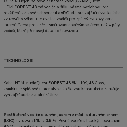
DTS: X
. Nejen, že nová generace kabelů AudioQuest
HDMI
FOREST
48
má vodiče a šířku pásma potřebnou pro
rozšířené zvukové schopnosti
eARC
, ale pro zajištění vynikajícího
zvukového výkonu, je dvojice vodičů pro zpětný zvukový kanál
interně řízena pro směr - směrování opačným směrem, než 4 páry
vodičů, které přenášejí data do televizoru.
TECHNOLOGIE
Kabel HDMI AudioQuest
FOREST 48
8K - 10K, 48 Gbps,
kombinuje špičkové materiály se špičkovou konstrukcí a zaručuje
vynikající audiovizuální zážitek.
Postříbřené vodiče s tuhým jádrem z mědi s dlouhým zrnem
(LGC) - vrstva stříbra 0,5 %.
Pevné vodiče s hladkým povrchem
(LGC) eliminují interakce mezi vlákny a jitter - běžné zdroje