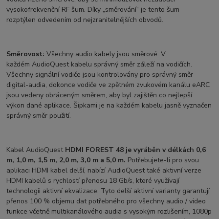
vysokofrekvenční RF šum. Díky „směrování“ je tento šum
rozptýlen odvedením od nejzranitelnějších obvodů.
Směrovost:
Všechny audio kabely jsou směrové. V
každém AudioQuest kabelu správný směr záleží na vodičích.
Všechny signální vodiče jsou kontrolovány pro správný směr
digital-audia, dokonce vodiče ve zpětném zvukovém kanálu eARC
jsou vedeny obráceným směrem, aby byl zajištěn co nejlepší
výkon dané aplikace. Šipkami je na každém kabelu jasně vyznačen
správný směr použití.
Kabel AudioQuest
HDMI FOREST 48 je vyráběn v délkách 0,6
m, 1,0 m, 1,5 m, 2,0 m, 3,0 m a 5,0 m.
Potřebujete-li pro svou
aplikaci HDMI kabel delší, nabízí AudioQuest také aktivní verze
HDMI kabelů s rychlostí přenosu 18 Gb/s, které využívají
technologii aktivní ekvalizace. Tyto delší aktivní varianty garantují
přenos 100 % objemu dat potřebného pro všechny audio / video
funkce včetně multikanálového audia s vysokým rozlišením, 1080p