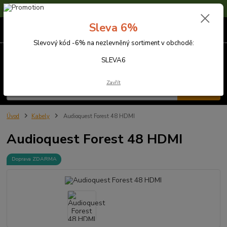
Sleva 6% na nezlevněné zboží s kódem SLEVA6
Sleva 6%
0
ks
za
0,00 Kč
Slevový kód -6% na nezlevněný sortiment v obchodě:
Menu
SLEVA6
Zavřít
Hledat
Úvod
Kabely
Audioquest Forest 48 HDMI
Audioquest Forest 48 HDMI
Doprava ZDARMA