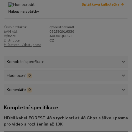
Splátková kalkulačka
Nákup na splátky
Číslo produktu:
qforesthdmi48
EAN kód:
092592016330
Výrobce:
AUDIOQUEST
Distribuce:
CZ
Hlídat cenu / dostupnost
Kompletní specifikace
Hodnocení
0
Komentáře
0
Kompletní specifikace
HDMI kabel FOREST 48 s rychlostí až 48 Gbps s šířkou pásma
pro video s rozlišením až 10K