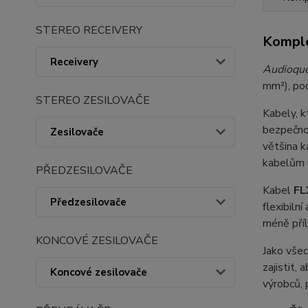
STEREO RECEIVERY
Komple
Receivery
Audioqu
mm²), pod
STEREO ZESILOVAČE
Kabely, k
bezpečnos
Zesilovače
většina k
kabelům 
PŘEDZESILOVAČE
Kabel
FL
Předzesilovače
flexibiln
méně příl
KONCOVÉ ZESILOVAČE
Jako vše
zajistit,
Koncové zesilovače
výrobců, 