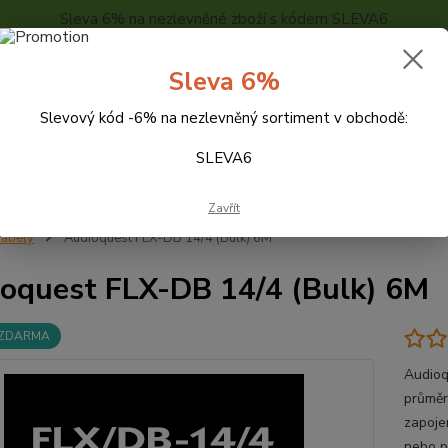
Sleva 6% na nezlevněné zboží s kódem SLEVA6
..
KONTAKTY
O NÁS
POPTÁVKA ZBOŽÍ - KALKULACE
Sleva 6%
Slevový kód -6% na nezlevněný sortiment v obchodě:
Hledat
SLEVA6
Zavřít
abely
Audioquest FLX-DB 14/4 (Bulk) 6M
oquest FLX-DB 14/4 (Bulk) 6M
 ZDARMA
Audioq
průměr
zapojen
nebo po