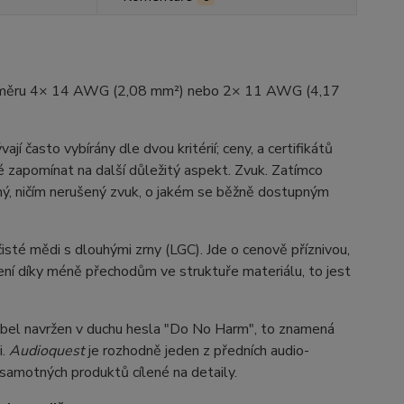
průměru 4× 14 AWG (2,08 mm²) nebo 2× 11 AWG (4,17
í často vybírány dle dvou kritérií; ceny, a certifikátů
é zapomínat na další důležitý aspekt. Zvuk. Zatímco
lný, ničím nerušený zvuk, o jakém se běžně dostupným
sté mědi s dlouhými zrny (LGC). Jde o cenově příznivou,
lení díky méně přechodům ve struktuře materiálu, to jest
abel navržen v duchu hesla "Do No Harm", to znamená
i.
Audioquest
je rozhodně jeden z předních audio-
 samotných produktů cílené na detaily.