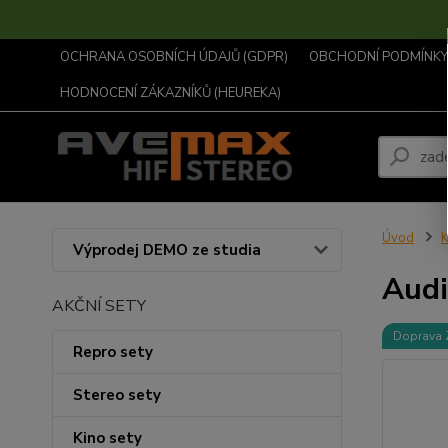
OCHRANA OSOBNÍCH ÚDAJŮ (GDPR)
OBCHODNÍ PODMÍNKY .
HODNOCENÍ ZÁKAZNÍKŮ (HEUREKA)
Úvod
K
Výprodej DEMO ze studia
Audi
AKČNÍ SETY
Doprava
Repro sety
Stereo sety
Kino sety