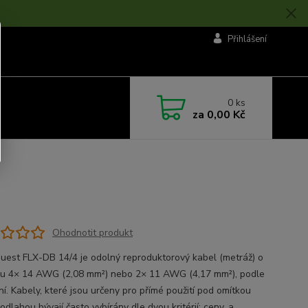
Přihlášení
0
ks
za
0,00 Kč
Ohodnotit produkt
uest FLX-DB 14/4 je odolný reproduktorový kabel (metráž) o
u 4× 14 AWG (2,08 mm²) nebo 2× 11 AWG (4,17 mm²), podle
í. Kabely, které jsou určeny pro přímé použití pod omítkou
dlahou bývají často vybírány dle dvou kritérií; ceny, a