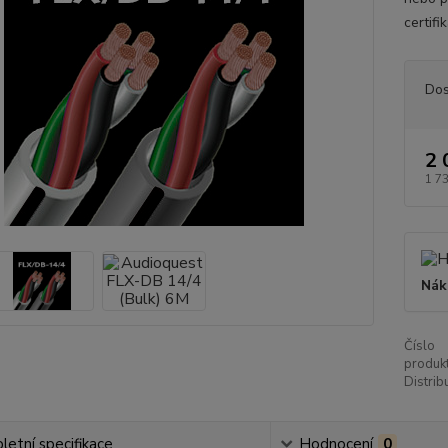
certifi
Dos
2 
1 7
Nák
Číslo
produkt
Distrib
etní specifikace
Hodnocení
0