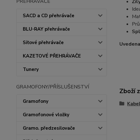
PŘEHRÁVAČE
Žíl
Ide
SACD a CD přehrávače
Mat
Prů
BLU-RAY přehrávače
Spl
Síťové přehrávače
Uvedena 
KAZETOVÉ PŘEHRÁVAČE
Tunery
GRAMOFONY/PŘÍSLUŠENSTVÍ
Zboží 
Gramofony
Kabe
Gramofonové vložky
Gramo. předzesilovače