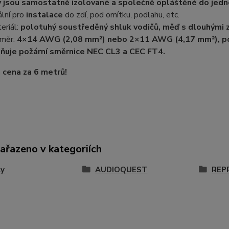
y jsou samostatně izolované a společně opláštěné do jedn
ální pro
instalace
do zdí, pod omítku, podlahu, etc.
eriál:
polotuhý soustředěný shluk vodičů, měď s dlouhými z
měr:
4×14 AWG (2,08 mm²) nebo 2×11 AWG (4,17 mm²), po
ňuje požární směrnice NEC CL3 a CEC FT4.
cena za 6 metrů!
zařazeno v kategoriích
ly
AUDIOQUEST
REP