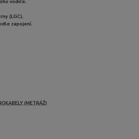
oho vodiče.
rny (LGC).
dle zapojení.
ROKABELY (METRÁŽ)