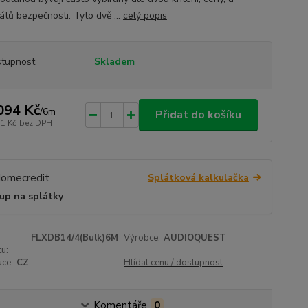
kátů bezpečnosti. Tyto dvě ...
celý popis
tupnost
Skladem
094 Kč
/
6m
Přidat do košíku
31 Kč
bez DPH
Splátková kalkulačka
up na splátky
FLXDB14/4(Bulk)6M
Výrobce:
AUDIOQUEST
u:
uce:
CZ
Hlídat cenu / dostupnost
Komentáře
0