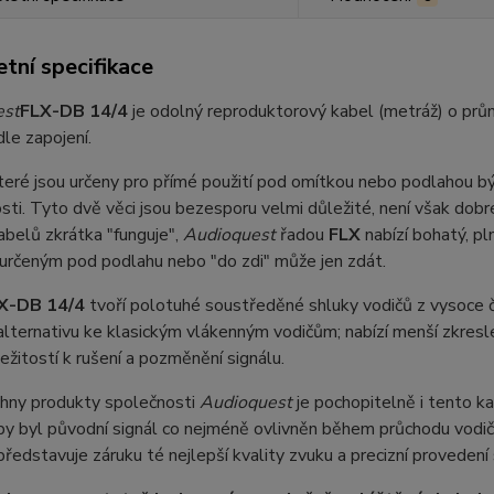
tní specifikace
est
FLX-DB 14/4
je odolný reproduktorový kabel (metráž) o 
le zapojení.
teré jsou určeny pro přímé použití pod omítkou nebo podlahou bývaj
ti. Tyto dvě věci jsou bezesporu velmi důležité, není však dobr
abelů zkrátka "funguje",
Audioquest
řadou
FLX
nabízí bohatý, p
určeným pod podlahu nebo "do zdi" může jen zdát.
X-DB 14/4
tvoří polotuhé soustředěné shluky vodičů z vysoce či
í alternativu ke klasickým vlákenným vodičům; nabízí menší zkres
ežitostí k rušení a pozměnění signálu.
chny produkty společnosti
Audioquest
je pochopitelně i tento k
 aby byl původní signál co nejméně ovlivněn během průchodu vodič
představuje záruku té nejlepší kvality zvuku a precizní provedení