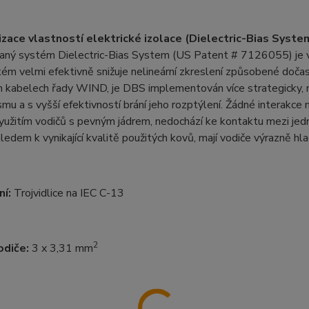
zace vlastností elektrické izolace (Dielectric-Bias Syst
aný systém Dielectric-Bias System (US Patent # 7126055) je v
m velmi efektivně snižuje nelineární zkreslení způsobené dočas
h kabelech řady WIND, je DBS implementován více strategicky, 
smu a s vyšší efektivností brání jeho rozptýlení. Žádné interakce 
yužitím vodičů s pevným jádrem, nedochází ke kontaktu mezi jedn
ledem k vynikající kvalitě použitých kovů, mají vodiče výrazně hla
ní:
Trojvidlice na IEC C-13
2
odiče:
3 x 3,31 mm