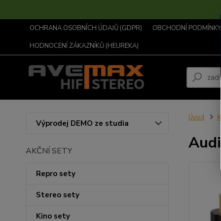
OCHRANA OSOBNÍCH ÚDAJŮ (GDPR)
OBCHODNÍ PODMÍNKY .
HODNOCENÍ ZÁKAZNÍKŮ (HEUREKA)
Úvod
K
Výprodej DEMO ze studia
Audi
AKČNÍ SETY
Repro sety
Stereo sety
Kino sety