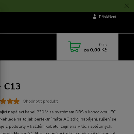
Přihlášení
0
ks
za
0,00 Kč
- C13
Ohodnotit produkt
jící napájecí kabel 230 V se systémem DBS s koncovkou IEC
ehledě na to jak perfektní máte AC zdroj napájení, rušení se
uje z podstaty v každém kabelu, zejména v těch splétaných.
nejsofistikovanější filtry a napájecí zdroje nedokáží eliminovat