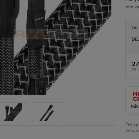
toto k
Dos
DÉ
27
23 
Nák
Číslo p
Výrobc