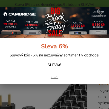
Sleva 6% na nezlevněné zboží s kódem SLEVA6
..
KONTAKTY
O NÁS
POPTÁVKA ZBOŽÍ - KALKULACE
Hledat
Sleva 6%
Slevový kód -6% na nezlevněný sortiment v obchodě:
abely
Audioquest Blizzard, napájecí kabel - C13
SLEVA6
oquest Blizzard, napájecí kabel 
Zavřít
Vynika
C-13 N
vyskyt
Ani ty 