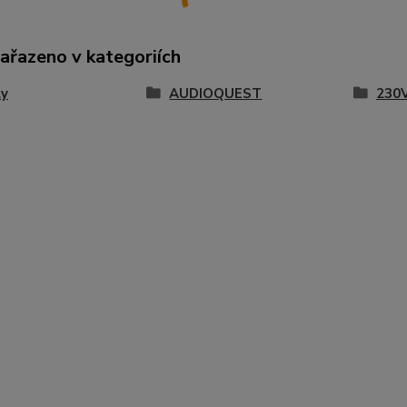
zařazeno v kategoriích
ly
AUDIOQUEST
230