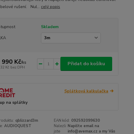
abelové rušení. Nul...
celý popis
tupnost
Skladem
LKA
 990 Kč
/
ks
Přidat do košíku
132 Kč
bez DPH
Splátková kalkulačka
up na splátky
roduktu:
qblizzard3m
EAN kód:
092592099630
e:
AUDIOQUEST
Nalezli
Napište email na
jste
info@avemax.cz a my Vás