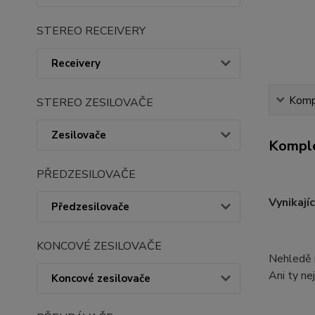
STEREO RECEIVERY
Receivery
Kompl
STEREO ZESILOVAČE
Zesilovače
Komple
PŘEDZESILOVAČE
Vynikají
Předzesilovače
KONCOVÉ ZESILOVAČE
Nehledě n
Ani ty ne
Koncové zesilovače