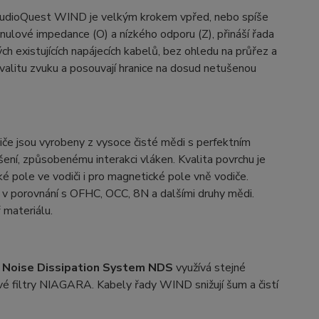
 AudioQuest WIND je velkým krokem vpřed, nebo spíše
ulové impedance (O) a nízkého odporu (Z), přináší řada
h existujících napájecích kabelů, bez ohledu na průřez a
alitu zvuku a posouvají hranice na dosud netušenou
če jsou vyrobeny z vysoce čisté mědi s perfektním
šení, způsobenému interakci vláken. Kvalita povrchu je
ké pole ve vodiči i pro magnetické pole vně vodiče.
u v porovnání s OFHC, OCC, 8N a dalšími druhy mědi.
 materiálu.
d
Noise Dissipation System NDS
využívá stejné
ové filtry NIAGARA. Kabely řady WIND snižují šum a čistí