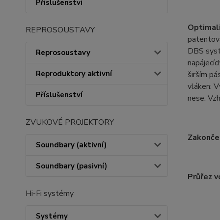
Příslušenství
Optimali
REPROSOUSTAVY
patentov
DBS systé
Reprosoustavy
napájecíc
Reproduktory aktivní
širším pá
vláken: V
Příslušenství
nese. Vzh
ZVUKOVÉ PROJEKTORY
Zakonče
Soundbary (aktivní)
Soundbary (pasivní)
Průřez v
Hi-Fi systémy
Systémy