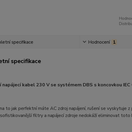
Hodnoc
Distrib
etní specifikace
Hodnocení
1
tní specifikace
cí napájecí kabel 230 V se systémem DBS s koncovkou IEC
a to jak perfektní máte AC zdroj napájení, rušení se vyskytuje 
jsofistikovanější filtry a napájecí zdroje nedokáží eliminovat toto