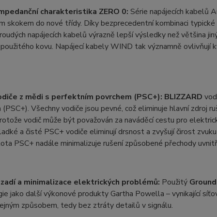
mpedanční charakteristika ZERO 0:
Série napájecích kabelů
 skokem do nové třídy. Díky bezprecedentní kombinaci typické n
oudých napájecích kabelů výrazně lepší výsledky než většina jinýc
použitého kovu. Napájecí kabely WIND tak významně ovlivňují kv
odiče z mědi s perfektním povrchem (PSC+): BLIZZARD
vodi
(PSC+). Všechny vodiče jsou pevné, což eliminuje hlavní zdroj ru
 protože vodič může být považován za naváděcí cestu pro elektric
adké a čisté PSC+ vodiče eliminují drsnost a zvyšují čirost zvuk
tota PSC+ nadále minimalizuje rušení způsobené přechody uvnitř
zadí a minimalizace elektrických problémů:
Použitý
Groun
ie jako další výkonové produkty Gartha Powella – vynikající síť
ejným způsobem, tedy bez ztráty detailů v signálu.