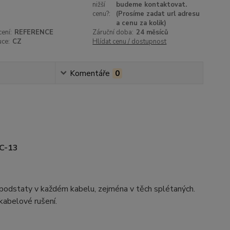
nižší
budeme kontaktovat.
cenu?:
(Prosíme zadat url adresu
a cenu za kolik)
ení:
REFERENCE
Záruční doba:
24 měsíců
uce:
CZ
Hlídat cenu / dostupnost
Komentáře
0
 C-13
z podstaty v každém kabelu, zejména v těch splétaných.
 kabelové rušení.