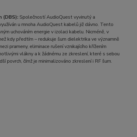
em (DBS):
Společností AudioQuest vyvinutý a
yužíván u mnoha AudioQuest kabelů již dávno. Tento
ným uchováním energie v izolaci kabelu. Nicméně, v
než kdy předtím – redukuje šum dielektrika ve významně
mezi prameny, eliminace rušení vznikajícího křížením
otlivými vlákny a k žádnému ze zkreslení, které s sebou
dší povrch, čímž je minimalizováno zkreslení i RF šum.