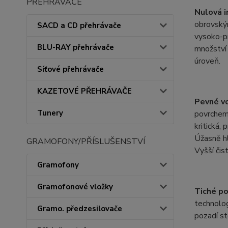
PŘEHRÁVAČE
Nulová i
obrovským
SACD a CD přehrávače
vysoko-pr
BLU-RAY přehrávače
množství 
úroveň.
Síťové přehrávače
KAZETOVÉ PŘEHRÁVAČE
Pevné v
Tunery
povrchem 
kritická,
Úžasně hl
GRAMOFONY/PŘÍSLUŠENSTVÍ
Vyšší čis
Gramofony
Gramofonové vložky
Tiché po
technolog
Gramo. předzesilovače
pozadí st