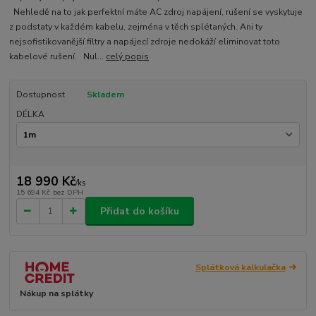
Nehledě na to jak perfektní máte AC zdroj napájení, rušení se vyskytuje
z podstaty v každém kabelu, zejména v těch splétaných. Ani ty
nejsofistikovanější filtry a napájecí zdroje nedokáží eliminovat toto
kabelové rušení. Nul...
celý popis
Dostupnost
Skladem
DÉLKA
18 990 Kč
/
ks
15 694 Kč
bez DPH
Přidat do košíku
Splátková kalkulačka
Nákup na splátky