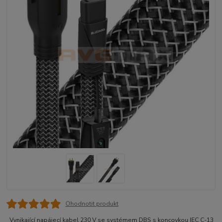
Ohodnotit produkt
Vynikající napájecí kabel 230 V se systémem DBS s koncovkou IEC C-13