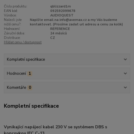
Číslo produktu:
qblizzard1m
EAN kód:
092592099678
Výrobce:
AUDIOQUEST
Nalezli jste
Napište email na info@avemax.cz a my Vás budeme
nižší cenu?:
kontaktovat. (Prosíme zadat url adresu a cenu za kolik)
Hodnocení:
REFERENCE
Záruční doba:
24 měsíců
Distribuce:
CZ
Hlídat cenu / dostupnost
Kompletní specifikace
Hodnocení
1
Komentáře
0
Kompletní specifikace
Vynikající napájecí kabel 230 V se systémem DBS s
koncovkou IEC C-13