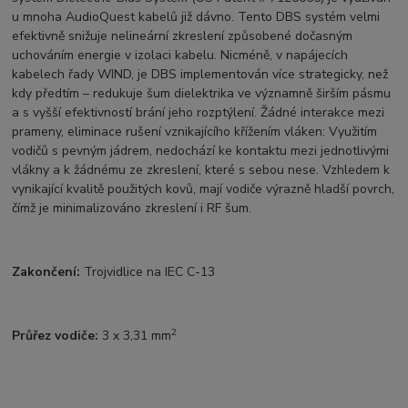
u mnoha AudioQuest kabelů již dávno. Tento DBS systém velmi
efektivně snižuje nelineární zkreslení způsobené dočasným
uchováním energie v izolaci kabelu. Nicméně, v napájecích
kabelech řady WIND, je DBS implementován více strategicky, než
kdy předtím – redukuje šum dielektrika ve významně širším pásmu
a s vyšší efektivností brání jeho rozptýlení. Žádné interakce mezi
prameny, eliminace rušení vznikajícího křížením vláken: Využitím
vodičů s pevným jádrem, nedochází ke kontaktu mezi jednotlivými
vlákny a k žádnému ze zkreslení, které s sebou nese. Vzhledem k
vynikající kvalitě použitých kovů, mají vodiče výrazně hladší povrch,
čímž je minimalizováno zkreslení i RF šum.
Zakončení:
Trojvidlice na IEC C-13
2
Průřez vodiče:
3 x 3,31 mm