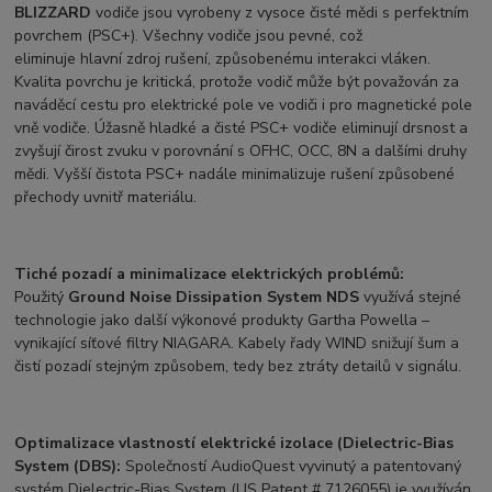
BLIZZARD
vodiče jsou vyrobeny z vysoce čisté mědi s perfektním
povrchem (PSC+). Všechny vodiče jsou pevné, což
eliminuje hlavní zdroj rušení, způsobenému interakci vláken.
Kvalita povrchu je kritická, protože vodič může být považován za
naváděcí cestu pro elektrické pole ve vodiči i pro magnetické pole
vně vodiče. Úžasně hladké a čisté PSC+ vodiče eliminují drsnost a
zvyšují čirost zvuku v porovnání s OFHC, OCC, 8N a dalšími druhy
mědi. Vyšší čistota PSC+ nadále minimalizuje rušení způsobené
přechody uvnitř materiálu.
Tiché pozadí a minimalizace elektrických problémů:
Použitý
Ground
Noise Dissipation System NDS
využívá stejné
technologie jako další výkonové produkty Gartha Powella –
vynikající síťové filtry NIAGARA. Kabely řady WIND snižují šum a
čistí pozadí stejným způsobem, tedy bez ztráty detailů v signálu.
Optimalizace vlastností elektrické izolace (Dielectric-Bias
System (DBS):
Společností AudioQuest vyvinutý a patentovaný
systém Dielectric-Bias System (US Patent # 7126055) je využíván