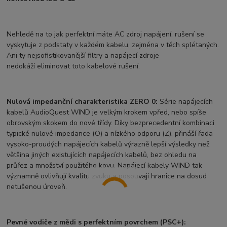
Nehledě na to jak perfektní máte AC zdroj napájení, rušení se
vyskytuje z podstaty v každém kabelu, zejména v těch splétaných.
Ani ty nejsofistikovanější filtry a napájecí zdroje
nedokáží eliminovat toto kabelové rušení.
Nulová impedanční charakteristika ZERO 0:
Série napájecích
kabelů AudioQuest WIND je velkým krokem vpřed, nebo spíše
obrovským skokem do nové třídy. Díky bezprecedentní kombinaci
typické nulové impedance (O) a nízkého odporu (Z), přináší řada
vysoko-proudých napájecích kabelů výrazně lepší výsledky než
většina jiných existujících napájecích kabelů, bez ohledu na
průřez a množství použitého kovu. Napájecí kabely WIND tak
významně ovlivňují kvalitu zvuku a posouvají hranice na dosud
netušenou úroveň.
Pevné vodiče z mědi s perfektním povrchem (PSC+):