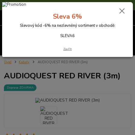
Sleva 6% na nezlevněné zboží s kódem SLEVA6
Sleva 6%
0
ks
za
0,00 Kč
Slevový kód -6% na nezlevněný sortiment v obchodě:
Menu
SLEVA6
Hledat
Zavřít
Úvod
Kabely
AUDIOQUEST RED RIVER (3m)
AUDIOQUEST RED RIVER (3m)
Doprava ZDARMA