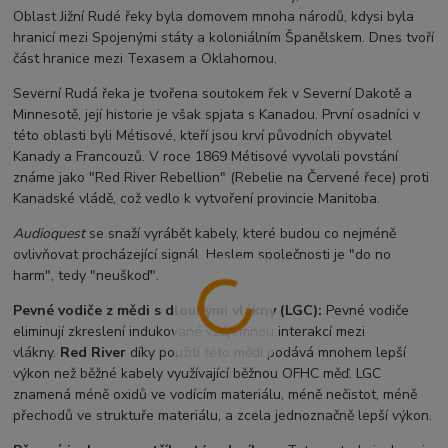
Oblast Jižní Rudé řeky byla domovem mnoha národů, kdysi byla
hranicí mezi Spojenými státy a koloniálním Španělskem. Dnes tvoří
část hranice mezi Texasem a Oklahomou.
Severní Rudá řeka je tvořena soutokem řek v Severní Dakotě a
Minnesotě, její historie je však spjata s Kanadou. První osadníci v
této oblasti byli Métisové, kteří jsou krví původních obyvatel
Kanady a Francouzů. V roce 1869 Métisové vyvolali povstání
známe jako "Red River Rebellion" (Rebelie na Červené řece) proti
Kanadské vládě, což vedlo k vytvoření provincie Manitoba.
Audioquest
se snaží vyrábět kabely, které budou co nejméně
ovlivňovat procházející signál. Heslem společnosti je "do no
harm", tedy "neuškoď".
Pevné vodiče z mědi s dlouhými vlákny (LGC):
Pevné vodiče
eliminují zkreslení indukované vzájemnou interakcí mezi
vlákny.
Red River
díky použití této mědi podává mnohem lepší
výkon než běžné kabely využívající běžnou OFHC měď. LGC
znamená méně oxidů ve vodícím materiálu, méně nečistot, méně
přechodů ve struktuře materiálu, a zcela jednoznačně lepší výkon.