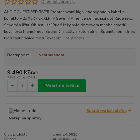
Ohodnotit produkt
AUDIOQUEST RED RIVER Propracovaný high-endový audio kabel s
konektory 2x XLR - 2x XLR. V Severní Americe se nachází dvě Rudé řeky,
Severní a Jižní. Oblast Jižní Rudé řeky byla domovem mnoha národů,
kdysi byla hranicí mezi Spojenými státy a koloniálním Španělskem. Dnes
tvoří část hranice mezi Texasem...
celý popis
Dostupnost
Není skladem
9 490 Kč
/
PÁR
7 843 Kč
bez DPH
Přidat do košíku
Splátková kalkulačka
Nákup na splátky
Číslo produktu:
qredrivxlr0030
Výrobce:
AUDIOQUEST