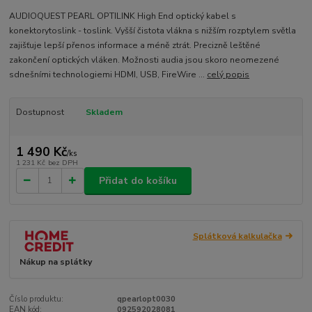
AUDIOQUEST PEARL OPTILINK High End optický kabel s
konektorytoslink - toslink. Vyšší čistota vlákna s nižším rozptylem světla
zajišťuje lepší přenos informace a méně ztrát. Precizně leštěné
zakončení optických vláken. Možnosti audia jsou skoro neomezené
sdnešními technologiemi HDMI, USB, FireWire ...
celý popis
Dostupnost
Skladem
1 490 Kč
/
ks
1 231 Kč
bez DPH
Přidat do košíku
Splátková kalkulačka
Nákup na splátky
Číslo produktu:
qpearlopt0030
EAN kód:
092592028081