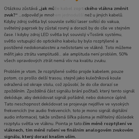
Otázkou zůstává
„jak může kabel zoptického vlákna změnit
zvuk?“
…odpověď je mnohem jednodušší než u jiných kabelů.
Kdyby zdroj světla byl souvisle svítící laser svítící do vakua,
světelný paprsek by zůstal rovný a dorazil by do cíle ve stejném
čase. I kdyby zdroj LED světla byl souvislý vToslink systému,
světlo vstupující do optického kabelu by bylo rozptýlené a
postižené nedokonalostmi a nečistotami ve vlákně. Toto můžeme
měřit jako ztrátu vamplitudě… ale amplituda není problém, 50%
všech opravdových ztrát nemá vliv na kvalitu zvuku.
Problém je vtom, že rozptýlené světlo projde kabelem, pouze
potom, co prošlo delší trasou, stejně jako kulečníková koule
odražená od okraje stolu, což způsobí, že do cíle dorazí se
zpožděním. Zpožděná část signálu brání počítači, který tento signál
dekóduje, aby dekódovat signál pořádně, nebo dokonce úplně.
Tato neschopnost dekódovat se projevuje nejdříve ve vysokých
frekvencích (ne audio frekvencích, toto je mono signál digitální
audio informace), takže snížená šířka pásma je měřitelný důsledek
rozptylu světla ve vláknu. Pointa je tato:
čím méně rozptýlení ve
vláknech, tím méně rušení ve finálním analogovém zvukovém
signálu, který dorazí knašim uším.