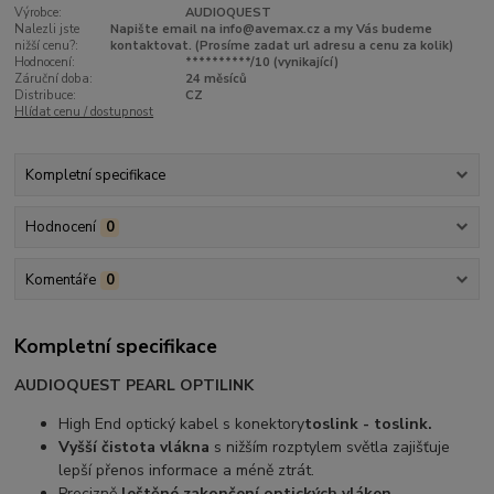
Výrobce:
AUDIOQUEST
Nalezli jste
Napište email na info@avemax.cz a my Vás budeme
nižší cenu?:
kontaktovat. (Prosíme zadat url adresu a cenu za kolik)
Hodnocení:
**********/10 (vynikající)
Záruční doba:
24 měsíců
Distribuce:
CZ
Hlídat cenu / dostupnost
Kompletní specifikace
Hodnocení
0
Komentáře
0
Kompletní specifikace
AUDIOQUEST PEARL OPTILINK
High End optický kabel s konektory
toslink - toslink.
Vyšší čistota vlákna
s nižším rozptylem světla zajišťuje
lepší přenos informace a méně ztrát.
Precizně
leštěné zakončení optických vláken
.