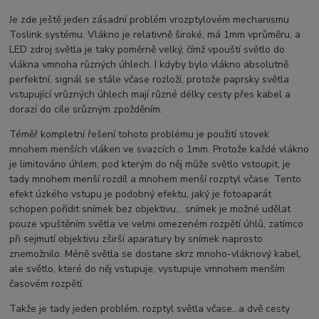
Je zde ještě jeden zásadní problém vrozptylovém mechanismu
Toslink systému. Vlákno je relativně široké, má 1mm vprůměru, a
LED zdroj světla je taky poměrně velký, čímž vpouští světlo do
vlákna vmnoha různých úhlech. I kdyby bylo vlákno absolutně
perfektní, signál se stále včase rozloží, protože paprsky světla
vstupující vrůzných úhlech mají různé délky cesty přes kabel a
dorazí do cíle srůzným zpožděním.
Téměř kompletní řešení tohoto problému je použití stovek
mnohem menších vláken ve svazcích o 1mm. Protože každé vlákno
je limitováno úhlem, pod kterým do něj může světlo vstoupit, je
tady mnohem menší rozdíl a mnohem menší rozptyl včase. Tento
efekt úzkého vstupu je podobný efektu, jaký je fotoaparát
schopen pořídit snímek bez objektivu… snímek je možné udělat
pouze vpuštěním světla ve velmi omezeném rozpětí úhlů, zatímco
při sejmutí objektivu zširší aparatury by snímek naprosto
znemožnilo. Méně světla se dostane skrz mnoho-vláknový kabel,
ale světlo, které do něj vstupuje, vystupuje vmnohem menším
časovém rozpětí.
Takže je tady jeden problém, rozptyl světla včase…a dvě cesty