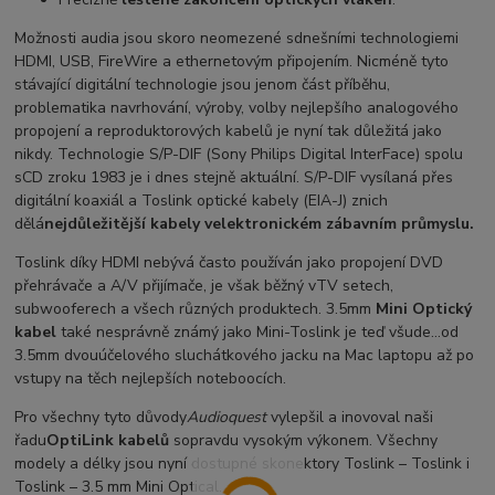
Možnosti audia jsou skoro neomezené sdnešními technologiemi
HDMI, USB, FireWire a ethernetovým připojením. Nicméně tyto
stávající digitální technologie jsou jenom část příběhu,
problematika navrhování, výroby, volby nejlepšího analogového
propojení a reproduktorových kabelů je nyní tak důležitá jako
nikdy. Technologie S/P-DIF (Sony Philips Digital InterFace) spolu
sCD zroku 1983 je i dnes stejně aktuální. S/P-DIF vysílaná přes
digitální koaxiál a Toslink optické kabely (EIA-J) znich
dělá
nejdůležitější kabely velektronickém zábavním průmyslu.
Toslink díky HDMI nebývá často používán jako propojení DVD
přehrávače a A/V přijímače, je však běžný vTV setech,
subwooferech a všech různých produktech. 3.5mm
Mini Optický
kabel
také nesprávně známý jako Mini-Toslink je teď všude…od
3.5mm dvouúčelového sluchátkového jacku na Mac laptopu až po
vstupy na těch nejlepších noteboocích.
Pro všechny tyto důvody
Audioquest
vylepšil a inovoval naši
řadu
OptiLink kabelů
sopravdu vysokým výkonem. Všechny
modely a délky jsou nyní dostupné skonektory Toslink – Toslink i
Toslink – 3.5 mm Mini Optical.