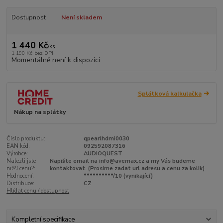
Dostupnost
Není skladem
1 440 Kč
/
ks
1 190 Kč
bez DPH
Momentálně není k dispozici
Splátková kalkulačka
Nákup na splátky
Číslo produktu:
qpearlhdmi0030
EAN kód:
092592087316
Výrobce:
AUDIOQUEST
Nalezli jste
Napište email na info@avemax.cz a my Vás budeme
nižší cenu?:
kontaktovat. (Prosíme zadat url adresu a cenu za kolik)
Hodnocení:
**********/10 (vynikající)
Distribuce:
CZ
Hlídat cenu / dostupnost
Kompletní specifikace