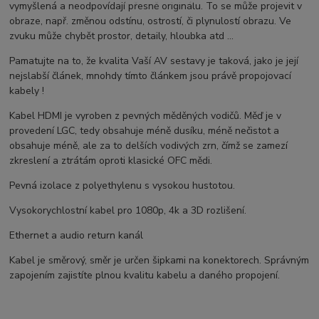
vymyšlená a neodpovídají přesně originálu. To se může projevit v
obraze, např. změnou odstínu, ostrostí, či plynulostí obrazu. Ve
zvuku může chybět prostor, detaily, hloubka atd ...
Pamatujte na to, že kvalita Vaší AV sestavy je taková, jako je její
nejslabší článek, mnohdy tímto článkem jsou právě propojovací
kabely !
Kabel HDMI je vyroben z pevných měděných vodičů. Měď je v
provedení LGC, tedy obsahuje méně dusíku, méně nečistot a
obsahuje méně, ale za to delších vodivých zrn, čímž se zamezí
zkreslení a ztrátám oproti klasické OFC mědi.
Pevná izolace z polyethylenu s vysokou hustotou.
Vysokorychlostní kabel pro 1080p, 4k a 3D rozlišení.
Ethernet a audio return kanál
Kabel je směrový, směr je určen šipkami na konektorech. Správným
zapojením zajistíte plnou kvalitu kabelu a daného propojení.