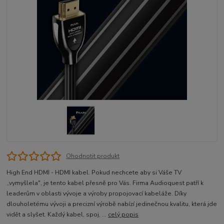
Ohodnotit produkt
High End HDMI - HDMI kabel. Pokud nechcete aby si Váše TV
,,vymyšlela", je tento kabel přesně pro Vás. Firma Audioquest patří k
leaderům v oblasti vývoje a výroby propojovací kabeláže. Díky
dlouholetému vývoji a precizní výrobě nabízí jedinečnou kvalitu, která jde
vidět a slyšet. Každý kabel, spoj, ...
celý popis