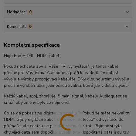
Hodnocení
0
Komentáře
0
Kompletní specifikace
High End HDMI - HDMI kabel.
Pokud nechcete aby si Váše TV ,,vymyšlela", je tento kabel
přesně pro Vás. Firma Audioquest patří k leaderům v oblasti
vývoje a výroby propojovací kabeláže. Díky dlouholetému vývoji a
precizní výrobě nabízí jedinečnou kvalitu, která jde vidět a slyšet.
Každý kabel, spoj, zhoršuje, či mění signál, kabely Audioquest se
snaží, aby změny byly co nejmenší.
Co se dá pokazit na digitálním signálu ?! Pokud že máte nekvalitní
HDMI, či jiný digitální kabel, data sice ,,dotečou" od vysílače do
přijímače, ale cestou se pár dat změní, či ztratí. Přijímač si tyto
chybějící data sám dopočítá, ovšem tyto dopočítaná data jsou tzv.