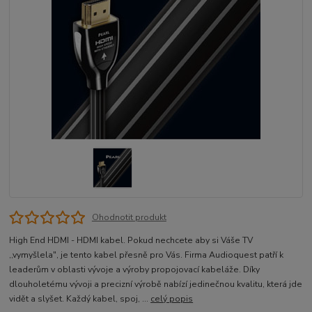
Ohodnotit produkt
High End HDMI - HDMI kabel. Pokud nechcete aby si Váše TV
,,vymyšlela", je tento kabel přesně pro Vás. Firma Audioquest patří k
leaderům v oblasti vývoje a výroby propojovací kabeláže. Díky
dlouholetému vývoji a precizní výrobě nabízí jedinečnou kvalitu, která jde
vidět a slyšet. Každý kabel, spoj, ...
celý popis