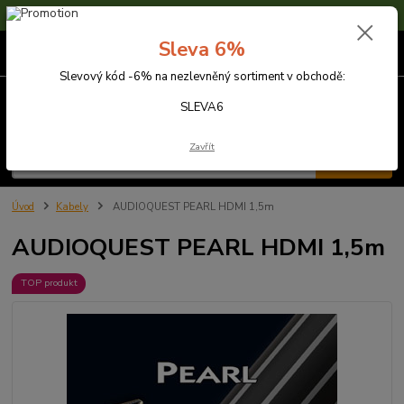
Sleva 6% na nezlevněné zboží s kódem SLEVA6
Sleva 6%
0
ks
za
0,00 Kč
Slevový kód -6% na nezlevněný sortiment v obchodě:
Menu
SLEVA6
Zavřít
Hledat
Úvod
Kabely
AUDIOQUEST PEARL HDMI 1,5m
AUDIOQUEST PEARL HDMI 1,5m
TOP produkt