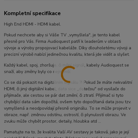
Kompletní specifikace
High End HDMI - HDMI kabel.
Pokud nechcete aby si Váše TV ,,vymyšlela", je tento kabel
přesně pro Vás. Firma Audioquest patří k leaderům v oblasti
vývoje a výroby propojovací kabeláže. Díky dlouholetému vývoji a
precizní výrobě nabízí jedinečnou kvalitu, která jde vidět a slyšet.
Každý kabel, spoj, zhoršuje, či mění signál, kabely Audioquest se
snaží, aby změny byly co nejmenší.
Co se dá pokazit na digitálním signálu ?! Pokud že máte nekvalitní
HDMI, či jiný digitální kabel, data sice ,,dotečou" od vysílače do
přijímače, ale cestou se pár dat změní, či ztratí. Přijímač si tyto
chybějící data sám dopočítá, ovšem tyto dopočítaná data jsou tzv.
vymyšlená a neodpovídají přesně originálu. To se může projevit v
obraze, např. změnou odstínu, ostrostí, či plynulostí obrazu. Ve
zvuku může chybět prostor, detaily, hloubka atd ...
Pamatujte na to, že kvalita Vaší AV sestavy je taková, jako je její