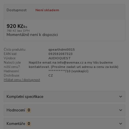
Dostupnost
Není skladem
920 Kč
/
ks
760 Kč
bez DPH
Momentálně není k dispozici
Číslo produktu:
qpearlhdmi0015
EAN kód:
092592087323
Výrobce:
AUDIOQUEST
Nalezli jste
Napište email na info@avemax.cz a my Vás budeme
nižší cenu?:
kontaktovat. (Prosíme zadat url adresu a cenu za kolik)
Hodnocení:
**********/10 (vynikající)
Distribuce:
CZ
Hlídat cenu / dostupnost
Kompletní specifikace
Hodnocení
0
Komentáře
0