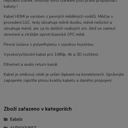
nejslabší článek, mnohdy tímto článkem jsou právě propojovací
kabely !
Kabel HDMI je vyroben z pevných měděných vodičů. Měď je v
provedení LGC, tedy obsahuje méně dusíku, méně nečistot a
obsahuje méně, ale za to delších vodivých zrn, čímž se zamezí
zkreslení a ztrátám oproti klasické OFC mědi.
Pevná izolace z polyethylenu s vysokou hustotou.
Vysokorychlostní kabel pro 1080p, 4k a 3D rozlišení.
Ethernet a audio return kanál
Kabel je směrový, směr je určen šipkami na konektorech. Správným
zapojením zajistíte plnou kvalitu kabelu a daného propojení.
Zboží zařazeno v kategoriích
Kabely