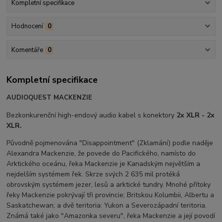
Kompletní specifikace
Hodnocení
0
Komentáře
0
Kompletní specifikace
AUDIOQUEST MACKENZIE
Bezkonkurenční high-endový audio kabel s konektory
2x XLR - 2x
XLR.
Původně pojmenována "Disappointment" (Zklamání) podle naděje
Alexandra Mackenzie, že povede do Pacifického, namísto do
Arktického oceánu, řeka Mackenzie je Kanadským největším a
nejdelším systémem řek. Skrze svých 2 635 mil protéká
obrovským systémem jezer, lesů a arktické tundry. Mnohé přítoky
řeky Mackenzie pokrývají tři provincie; Britskou Kolumbii, Albertu a
Saskatchewan; a dvě teritoria: Yukon a Severozápadní teritoria.
Známá také jako "Amazonka severu", řeka Mackenzie a její povodí