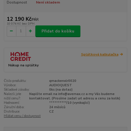
Dostupnost
Není skladem
12 190 Kč
/
PÁR
10 074 Kč
bez DPH
Přidat do košíku
Splátková kalkulačka
Nákup na splátky
Číslo produktu:
qmackenxlr0020
Výrobce:
AUDIOQUEST
Skladové zásoby:
0ks (na dotaz)
Nalezli jste
Napište email na info@avemax.cz a my Vás budeme
nižší cenu?:
kontaktovat. (Prosíme zadat url adresu a cenu za kolik)
Hodnocení:
**********/10 (vynikající)
Záruční doba:
24 měsíců
Distribuce:
CZ
Hlídat cenu / dostupnost