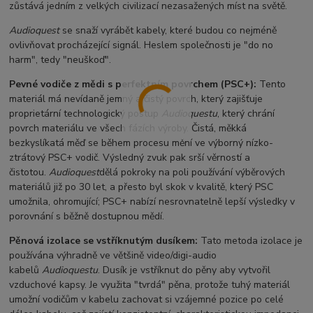
zůstává jedním z velkých civilizací nezasažených míst na světě.
Audioquest
se snaží vyrábět kabely, které budou co nejméně
ovlivňovat procházející signál. Heslem společnosti je "do no
harm", tedy "neuškoď".
Pevné vodiče z mědi s perfektním povrchem (PSC+):
Tento
materiál má nevídaně jemný a čistý povrch, který zajišťuje
proprietární technologický postup
Audioquestu
, který chrání
povrch materiálu ve všech fázích výroby. Čistá, měkká
bezkyslíkatá měď se během procesu mění ve výborný nízko-
ztrátový PSC+ vodič. Výsledný zvuk pak srší věrností a
čistotou.
Audioquest
dělá pokroky na poli používání výběrových
materiálů již po 30 let, a přesto byl skok v kvalitě, který PSC
umožnila, ohromující; PSC+ nabízí nesrovnatelně lepší výsledky v
porovnání s běžně dostupnou mědí.
Pěnová izolace se vstříknutým dusíkem:
Tato metoda izolace je
používána výhradně ve většině video/digi-audio
kabelů
Audioquestu
. Dusík je vstříknut do pěny aby vytvořil
vzduchové kapsy. Je využita "tvrdá" pěna, protože tuhý materiál
umožní vodičům v kabelu zachovat si vzájemné pozice po celé