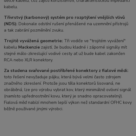
délce kabelu, což zajístí konzistentní, charakteristickou impedanci
kabelu.
Třívrstvý (karbonový) systém pro rozptýlení vnějších vlivů
(NDS):
Dokonale odstíní rušení přenášené na uzemnění přístrojů
a tak zabrání pozměnění zvuku.
Trojitě vyvážená geometrie:
Tři vodiče ve "trojitém vyvážení"
kabelu
Mackenzie
zajistí, že budou kladné i záporné signály mít
stejné málo-zkreslující vodivé cesty ať už bude kabel zakončen
RCA nebo XLR konektory.
Za studena svařované postříbřené konektory z fialové mědi:
toto řešení nevyžaduje pájku, která bývá velmi často zdrojem
značného zkreslení. Protože jsou těla konektorů lisovaná, ne
obráběná, lze pro výrobu vybrat kov, který minimálně ovlivní signál
(namísto upřednostnění kovu, který je snadno opracovatelný).
Fialová měď nabízí mnohem lepší výkon než standardní OFHC kovy
běžně používané jinými výrobci.