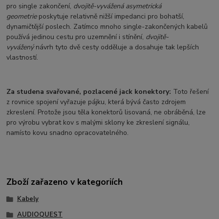
pro single zakončení,
dvojitě-vyvážená asymetrická
geometrie
poskytuje relativně nižší impedanci pro bohatší,
dynamičtější poslech. Zatímco mnoho single-zakončených kabelů
používá jedinou cestu pro uzemnění i stínění,
dvojitě-
vyvážený
návrh tyto dvě cesty odděluje a dosahuje tak lepších
vlastností.
Za studena svařované, pozlacené jack konektory:
Toto řešení
z rovnice spojení vyřazuje pájku, která bývá často zdrojem
zkreslení. Protože jsou těla konektorů lisovaná, ne obráběná, lze
pro výrobu vybrat kov s malými sklony ke zkreslení signálu,
namísto kovu snadno opracovatelného.
Zboží zařazeno v kategoriích
Kabely
AUDIOQUEST