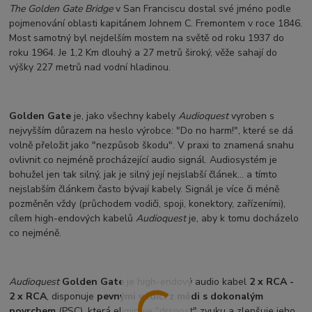
The Golden Gate Bridge
v San Franciscu dostal své jméno podle
pojmenování oblasti kapitánem Johnem C. Fremontem v roce 1846.
Most samotný byl nejdelším mostem na světě od roku 1937 do
roku 1964. Je 1,2 Km dlouhý a 27 metrů široký, věže sahají do
výšky 227 metrů nad vodní hladinou.
Golden Gate
je, jako všechny kabely
Audioquest
vyroben s
nejvyšším důrazem na heslo výrobce: "Do no harm!", které se dá
volně přeložit jako "nezpůsob škodu". V praxi to znamená snahu
ovlivnit co nejméně procházející audio signál. Audiosystém je
bohužel jen tak silný, jak je silný její nejslabší článek… a tímto
nejslabším článkem často bývají kabely. Signál je více či méně
pozměněn vždy (průchodem vodiči, spoji, konektory, zařízeními),
cílem high-endových kabelů
Audioquest
je, aby k tomu docházelo
co nejméně.
Audioquest
Golden Gate
je high-endový audio kabel
2 x RCA -
2 x RCA
, disponuje
pevnými vodiči z mědi s dokonalým
povrchem
(PSC), která eliminuje "drsnost" zvuku a zlepšuje jeho