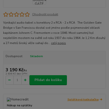
Ohodnotit produkt
Vynikající audio kabel s konektory 2 x RCA - 2 x RCA The Golden Gate
Bridge v San Franciscu dostal své jméno podle pojmenování oblasti
kapitánem Johnem C. Fremontem v roce 1846. Most samotný byl
nejdelším mostem na světě od roku 1937 do roku 1964. Je 1,2 Km dlouhý
a 27 metrů široký, věže sahají do...
celý popis
Dostupnost
Skladem
3 190 Kč
/
ks
2 636 Kč
bez DPH
Přidat do košíku
Splátková kalkulačka
Nákup na splátky