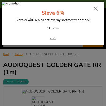
Sleva 6% na nezlevněné zboží s kódem SLEVA6
Sleva 6%
0
ks
za
0,00 Kč
Slevový kód -6% na nezlevněný sortiment v obchodě:
Menu
SLEVA6
Zavřít
Hledat
Úvod
Kabely
AUDIOQUEST GOLDEN GATE RR (1m)
AUDIOQUEST GOLDEN GATE RR
(1m)
Doprava ZDARMA