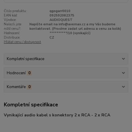
Číslo produktu:
qgogarr0010
EAN kód:
092592062375
Výrobce:
AUDIOQUEST
Nalezli jste
Napište email na info@avemax.cz a my Vás budeme
nižší cenu?:
kontaktovat. (Prosíme zadat url adresu a cenu za kolik)
Hodnocení:
**********/10 (vynikající)
Distribuce:
CZ
Hlídat cenu / dostupnost
Kompletní specifikace
Hodnocení
0
Komentáře
0
Kompletní specifikace
Vynikající audio kabel s konektory 2 x RCA - 2 x RCA