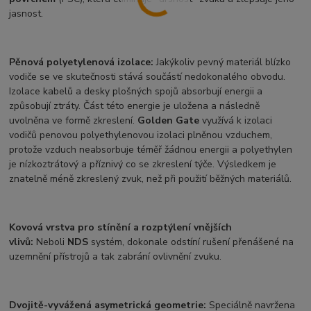
jasnost.
Pěnová polyetylenová izolace:
Jakýkoliv pevný materiál blízko
vodiče se ve skutečnosti stává součástí nedokonalého obvodu.
Izolace kabelů a desky plošných spojů absorbují energii a
způsobují ztráty. Část této energie je uložena a následně
uvolněna ve formě zkreslení.
Golden Gate
využívá k izolaci
vodičů penovou polyethylenovou izolaci plněnou vzduchem,
protože vzduch neabsorbuje téměř žádnou energii a polyethylen
je nízkoztrátový a příznivý co se zkreslení týče. Výsledkem je
znatelně méně zkreslený zvuk, než při použití běžných materiálů.
Kovová vrstva pro stínění a rozptýlení vnějších
vlivů:
Neboli
NDS
systém, dokonale odstíní rušení přenášené na
uzemnění přístrojů a tak zabrání ovlivnění zvuku.
Dvojitě-vyvážená asymetrická geometrie:
Speciálně navržena