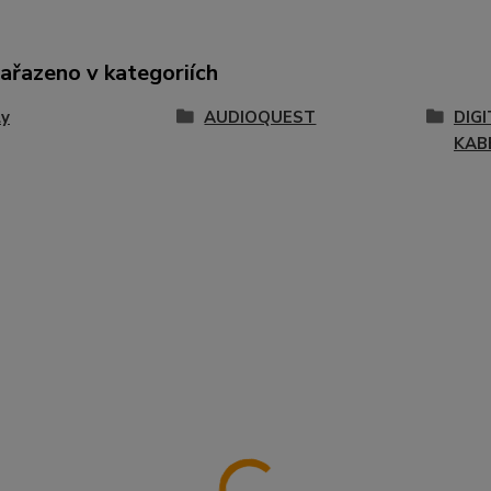
zařazeno v kategoriích
ly
AUDIOQUEST
DIGI
KAB