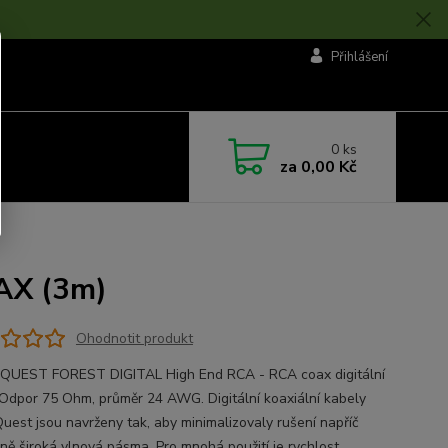
Přihlášení
0
ks
za
0,00 Kč
AX (3m)
Ohodnotit produkt
UEST FOREST DIGITAL High End RCA - RCA coax digitální
 Odpor 75 Ohm, průměr 24 AWG. Digitální koaxiální kabely
uest jsou navrženy tak, aby minimalizovaly rušení napříč
ně široká vlnová pásma. Pro mnohá použití je rychlost