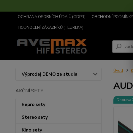
OCHRANA OSOBNÍCH ÚDAJŮ (GDPR)
OBCHODNÍ PODMÍNKY .
HODNOCENÍ ZÁKAZNÍKŮ (HEUREKA)
Úvod
K
Výprodej DEMO ze studia
AUD
AKČNÍ SETY
Doprava
Repro sety
Stereo sety
Kino sety