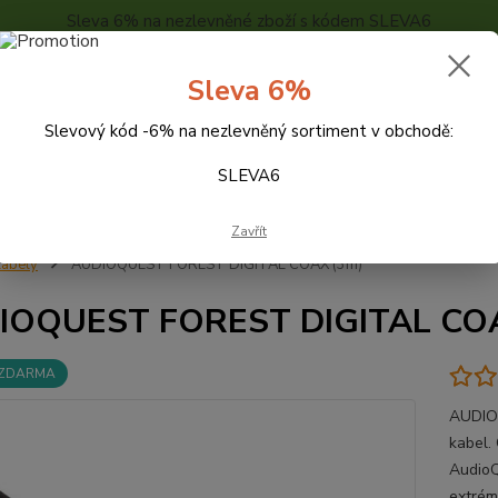
Sleva 6% na nezlevněné zboží s kódem SLEVA6
..
KONTAKTY
O NÁS
POPTÁVKA ZBOŽÍ - KALKULACE
Sleva 6%
Slevový kód -6% na nezlevněný sortiment v obchodě:
Hledat
SLEVA6
Zavřít
abely
AUDIOQUEST FOREST DIGITAL COAX (3m)
IOQUEST FOREST DIGITAL CO
 ZDARMA
AUDIOQ
kabel.
AudioQ
extrém