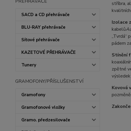
PŘEHRÁVAČE
stříbra, 
kvalitních
SACD a CD přehrávače
Izolace 
BLU-RAY přehrávače
kabelů
Au
„Tvrdá“ p
Síťové přehrávače
pádem zaj
KAZETOVÉ PŘEHRÁVAČE
Stínění 
koaxiální
Tunery
zpětné v
výsledek 
GRAMOFONY/PŘÍSLUŠENSTVÍ
Kovová v
pozměněn
Gramofony
Zakončen
Gramofonové vložky
Gramo. předzesilovače