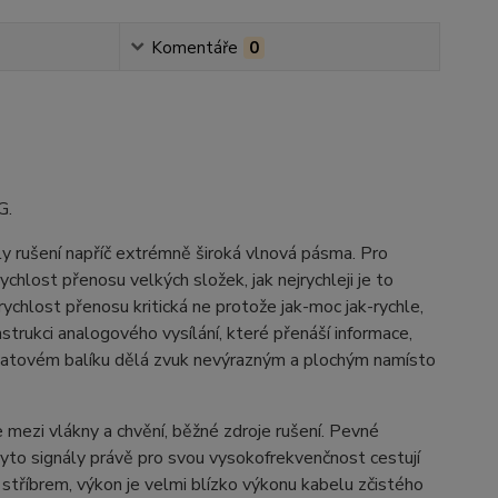
Komentáře
0
G.
ly rušení napříč extrémně široká vlnová pásma. Pro
rychlost přenosu velkých složek, jak nejrychleji je to
ychlost přenosu kritická ne protože jak-moc jak-rychle,
nstrukci analogového vysílání, které přenáší informace,
vdatovém balíku dělá zvuk nevýrazným a plochým namísto
e mezi vlákny a chvění, běžné zdroje rušení. Pevné
 Tyto signály právě pro svou vysokofrekvenčnost cestují
stříbrem, výkon je velmi blízko výkonu kabelu zčistého