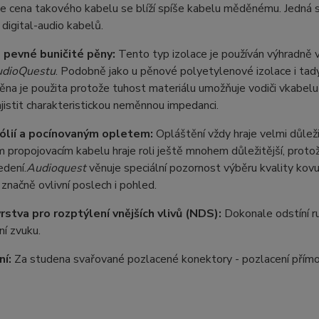
ale cena takového kabelu se blíží spíše kabelu měděnému. Jedná 
 digital-audio kabelů.
z pevné buničité pěny:
Tento typ izolace je používán výhradně v
dioQuestu
. Podobně jako u pěnové polyetylenové izolace i tady
ěna je použita protože tuhost materiálu umožňuje vodiči vkabelu 
istit charakteristickou neměnnou impedanci.
fólií a pocínovaným opletem:
Opláštění vždy hraje velmi důleži
m propojovacím kabelu hraje roli ještě mnohem důležitější, protože
edení.
Audioquest
věnuje speciální pozornost výběru kvality kov
značně ovlivní poslech i pohled.
rstva pro rozptýlení vnějších vlivů (NDS):
Dokonale odstíní r
í zvuku.
í:
Za studena svařované pozlacené konektory - pozlacení přímo 