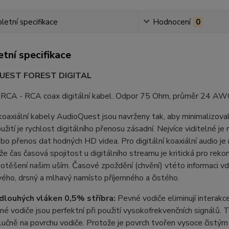
etní specifikace
Hodnocení
0
tní specifikace
UEST FOREST DIGITAL
 RCA - RCA coax digitální kabel. Odpor 75 Ohm, průměr 24 AW
 koaxiální kabely AudioQuest jsou navrženy tak, aby minimalizova
žití je rychlost digitálního přenosu zásadní. Nejvíce viditelné je 
o přenos dat hodných HD videa. Pro digitální koaxiální audio je r
že čas časová spojitost u digitálního streamu je kritická pro reko
otěšení našim uším. Časové zpoždění (chvění) vtéto informaci 
ého, drsný a mlhavý namísto příjemného a čistého.
dlouhých vláken 0,5% stříbra:
Pevné vodiče eliminují interakc
né vodiče jsou perfektní při použití vysokofrekvenčních signálů.
učně na povrchu vodiče. Protože je povrch tvořen vysoce čistým 