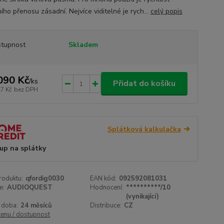
ního přenosu zásadní. Nejvíce viditelné je rych...
celý popis
tupnost
Skladem
090 Kč
/
ks
Přidat do košíku
27 Kč
bez DPH
Splátková kalkulačka
up na splátky
roduktu:
qfordig0030
EAN kód:
092592081031
e:
AUDIOQUEST
Hodnocení:
**********/10
(vynikající)
 doba:
24 měsíců
Distribuce:
CZ
cenu / dostupnost