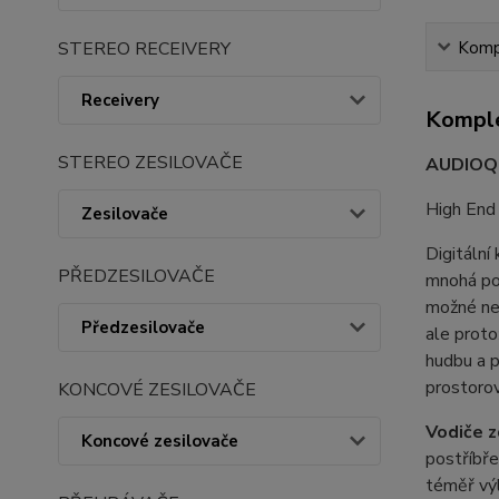
Kompl
STEREO RECEIVERY
Receivery
Komple
STEREO ZESILOVAČE
AUDIOQ
High End
Zesilovače
Digitální
PŘEDZESILOVAČE
mnohá pou
možné neb
Předzesilovače
ale proto
hudbu a p
prostorov
KONCOVÉ ZESILOVAČE
Vodiče z
Koncové zesilovače
postříbře
téměř výl