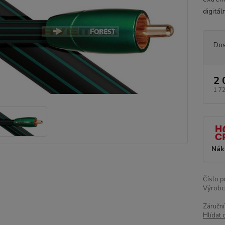
digitál
Dos
2 
1 7
Nák
Číslo p
Výrobc
Záruční
Hlídat 