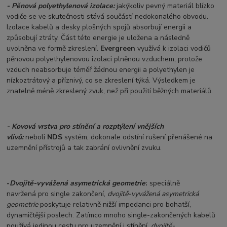
- Pěnová polyethylenová izolace:
jakýkoliv pevný materiál blízko
vodiče se ve skutečnosti stává součástí nedokonalého obvodu.
Izolace kabelů a desky plošných spojů absorbují energii a
způsobují ztráty. Část této energie je uložena a následně
uvolněna ve formě zkreslení.
Evergreen
využívá k izolaci vodičů
pěnovou polyethylenovou izolaci plněnou vzduchem, protože
vzduch neabsorbuje téměř žádnou energii a polyethylen je
nízkoztrátový a příznivý, co se zkreslení týká. Výsledkem je
znatelně méně zkreslený zvuk, než při použití běžných materiálů.
- Kovová vrstva pro stínění a rozptýlení vnějších
vlivů:
neboli
NDS
systém, dokonale odstíní rušení přenášené na
uzemnění přístrojů a tak zabrání ovlivnění zvuku.
-
Dvojitě-vyvážená asymetrická geometrie
:
speciálně
navržená pro single zakončení,
dvojitě-vyvážená asymetrická
geometrie
poskytuje relativně nižší impedanci pro bohatší,
dynamičtější poslech. Zatímco mnoho single-zakončených kabelů
používá jedinou cestu pro uzemnění i stínění,
dvojitě-