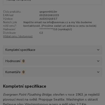
Číslo produktu:
qegrnrr0010rr
EAN kód:
092592061033
Výrobce:
AUDIOQUEST
Nalezli jste
Napište email na info@avemax.cz a my Vás budeme
nižší cenu?:
kontaktovat. (Prosíme zadat url adresu a cenu za kolik)
Hodnocení:
**********/10 (vynikající)
Distribuce:
CZ
Hlídat cenu / dostupnost
Kompletní specifikace
Hodnocení
0
Komentáře
0
Kompletní specifikace
Evergreen Point Floathing Bridge
, otevřen v roce 1963, je nejdelší
plovoucí most na světě. Propojuje Seattle, Washington s oblastí
Bellevue přes Washingtonovo jezero a měří přes 2,2 Km.