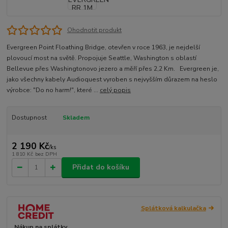
Ohodnotit produkt
Evergreen Point Floathing Bridge, otevřen v roce 1963, je nejdelší
plovoucí most na světě. Propojuje Seattle, Washington s oblastí
Bellevue přes Washingtonovo jezero a měří přes 2,2 Km. Evergreen je,
jako všechny kabely Audioquest vyroben s nejvyšším důrazem na heslo
výrobce: "Do no harm!", které ...
celý popis
Dostupnost
Skladem
2 190 Kč
/
ks
1 810 Kč
bez DPH
Přidat do košíku
Splátková kalkulačka
Nákup na splátky