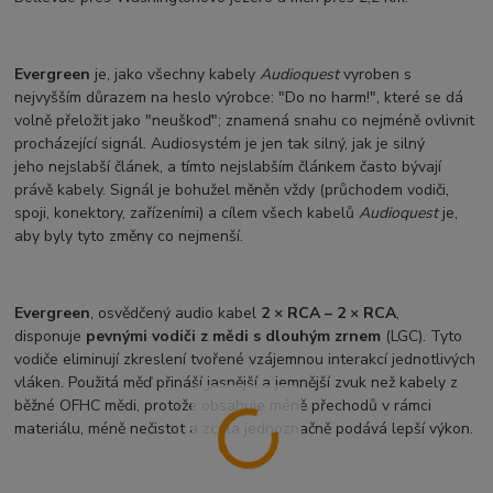
Evergreen
je, jako všechny kabely
Audioquest
vyroben s
nejvyšším důrazem na heslo výrobce: "Do no harm!", které se dá
volně přeložit jako "neuškoď"; znamená snahu co nejméně ovlivnit
procházející signál. Audiosystém je jen tak silný, jak je silný
jeho nejslabší článek, a tímto nejslabším článkem často bývají
právě kabely. Signál je bohužel měněn vždy (průchodem vodiči,
spoji, konektory, zařízeními) a cílem všech kabelů
Audioquest
je,
aby byly tyto změny co nejmenší.
Evergreen
, osvědčený audio kabel
2 × RCA – 2 × RCA
,
disponuje
pevnými vodiči z mědi s dlouhým zrnem
(LGC). Tyto
vodiče eliminují zkreslení tvořené vzájemnou interakcí jednotlivých
vláken. Použitá měď přináší jasnější a jemnější zvuk než kabely z
běžné OFHC mědi, protože obsahuje méně přechodů v rámci
materiálu, méně nečistot a zcela jednoznačně podává lepší výkon.