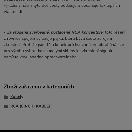
vyvážený
návrh tyto dvě cesty odděluje a dosahuje tak lepších
vlastností.
-
Za studena svařované, pozlacené RCA koncektory
:
toto řešení
z rovnice spojení vyřazuje pájku, která bývá často zdrojem
zkreslení. Protože jsou těla konektorů lisovaná, ne obráběná, lze
pro výrobu vybrat kov s malými sklony ke zkreslení signálu,
namísto kovu snadno opracovatelného.
Zboží zařazeno v kategoriích
Kabely
RCA (CINCH) KABELY