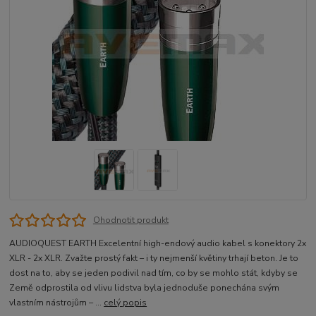
Ohodnotit produkt
AUDIOQUEST EARTH Excelentní high-endový audio kabel s konektory 2x
XLR - 2x XLR. Zvažte prostý fakt – i ty nejmenší květiny trhají beton. Je to
dost na to, aby se jeden podivil nad tím, co by se mohlo stát, kdyby se
Země odprostila od vlivu lidstva byla jednoduše ponechána svým
vlastním nástrojům – ...
celý popis