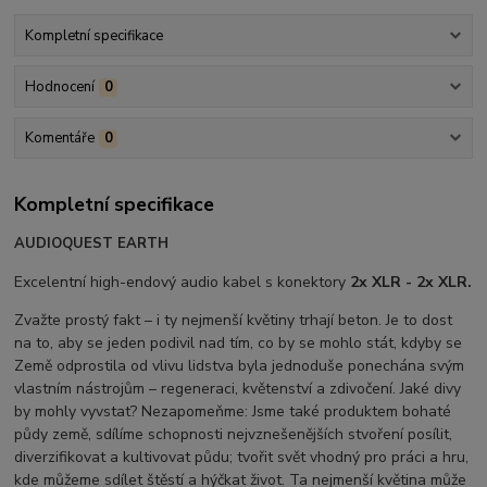
Kompletní specifikace
Hodnocení
0
Komentáře
0
Kompletní specifikace
AUDIOQUEST EARTH
Excelentní high-endový audio kabel s konektory
2x XLR - 2x XLR.
Zvažte prostý fakt – i ty nejmenší květiny trhají beton. Je to dost
na to, aby se jeden podivil nad tím, co by se mohlo stát, kdyby se
Země odprostila od vlivu lidstva byla jednoduše ponechána svým
vlastním nástrojům – regeneraci, květenství a zdivočení. Jaké divy
by mohly vyvstat? Nezapomeňme: Jsme také produktem bohaté
půdy země, sdílíme schopnosti nejvznešenějších stvoření posílit,
diverzifikovat a kultivovat půdu; tvořit svět vhodný pro práci a hru,
kde můžeme sdílet štěstí a hýčkat život. Ta nejmenší květina může