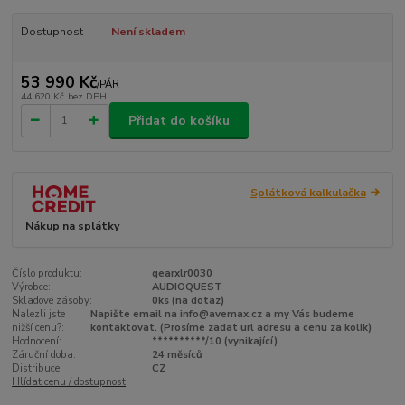
Dostupnost
Není skladem
53 990 Kč
/
PÁR
44 620 Kč
bez DPH
Přidat do košíku
Splátková kalkulačka
Nákup na splátky
Číslo produktu:
qearxlr0030
Výrobce:
AUDIOQUEST
Skladové zásoby:
0ks (na dotaz)
Nalezli jste
Napište email na info@avemax.cz a my Vás budeme
nižší cenu?:
kontaktovat. (Prosíme zadat url adresu a cenu za kolik)
Hodnocení:
**********/10 (vynikající)
Záruční doba:
24 měsíců
Distribuce:
CZ
Hlídat cenu / dostupnost