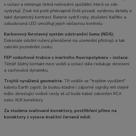
v izolaci a eliminuje četná nelineární zpoždění, která se zde
vyskytují. Zvuk má poté překvapivě čisté pozadí, vyniknou detaily a
také dynamický kontrast. Baterie vydrží roky, zkušební tlačítko a
zabudovaná LED umožňují jejich občasnou kontrolu.
Karbonový 6vrstevný systém odstranění šumu (NDS):
Dokonale odstíní rušení přenášené na uzemnění přístrojů a tak
zabrání pozměnění zvuku.
FEP vzduchové trubice z inertního fluoropolymeru – izolace:
Téměř žádný kontakt mezi vodiči a izolací dále redukuje zkreslení
a zachovává dynamiku.
Trojitě vyvážená geometrie:
Tři vodiče ve "trojitém vyvážení"
kabelu Earth zajistí, že budou kladné i záporné signály mít stejné
málo-zkreslující vodivé cesty ať už bude kabel zakončen RCA
nebo XLR konektory.
Za studena svařované konektory, postříbření přímo na
konektory z vysoce-kvalitní červené mědi.