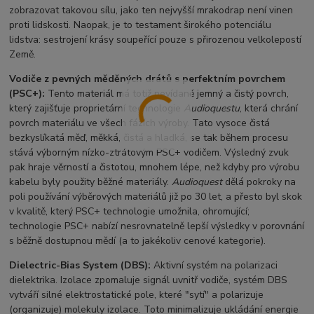
zobrazovat takovou sílu, jako ten nejvyšší mrakodrap není vinen
proti lidskosti. Naopak, je to testament širokého potenciálu
lidstva: sestrojení krásy soupeřící pouze s přirozenou velkolepostí
Země.
Vodiče z pevných měděných drátů s perfektním povrchem
(PSC+):
Tento materiál má totiž nevídaně jemný a čistý povrch,
který zajišťuje proprietární technologie
Audioquestu
, která chrání
povrch materiálu ve všech fázích výroby. Tato vysoce čistá
bezkyslíkatá měď, měkká, čistá a hladká, se tak během procesu
stává výborným nízko-ztrátovým PSC+ vodičem. Výsledný zvuk
pak hraje věrností a čistotou, mnohem lépe, než kdyby pro výrobu
kabelu byly použity běžné materiály.
Audioquest
dělá pokroky na
poli používání výběrových materiálů již po 30 let, a přesto byl skok
v kvalitě, který PSC+ technologie umožnila, ohromující;
technologie PSC+ nabízí nesrovnatelně lepší výsledky v porovnání
s běžně dostupnou mědí (a to jakékoliv cenové kategorie).
Dielectric-Bias System (DBS):
Aktivní systém na polarizaci
dielektrika. Izolace zpomaluje signál uvnitř vodiče, systém DBS
vytváří silné elektrostatické pole, které "sytí" a polarizuje
(organizuje) molekuly izolace. Toto minimalizuje ukládání energie