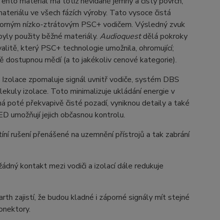
ento materiál má totiž nevídaně jemný a čistý povrch,
 materiálu ve všech fázích výroby. Tato vysoce čistá
ýborným nízko-ztrátovým PSC+ vodičem. Výsledný zvuk
byly použity běžné materiály.
Audioquest
dělá pokroky
valitě, který PSC+ technologie umožnila, ohromující;
ě dostupnou mědí (a to jakékoliv cenové kategorie).
a. Izolace zpomaluje signál uvnitř vodiče, systém DBS
olekuly izolace. Toto minimalizuje ukládání energie v
 má poté překvapivě čisté pozadí, vyniknou detaily a také
ED umožňují jejich občasnou kontrolu.
ní rušení přenášené na uzemnění přístrojů a tak zabrání
ádný kontakt mezi vodiči a izolací dále redukuje
rth zajistí, že budou kladné i záporné signály mít stejné
onektory.