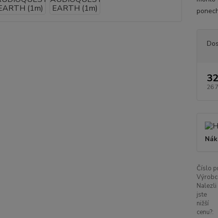
ponech
Dos
32
26 
Nák
Číslo p
Výrobc
Nalezli
jste
nižší
cenu?: