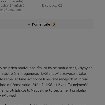
a cenu za kolik)
 doba:
24 měsíců
Distribuce:
CZ
cenu / dostupnost
Komentáře
0
aby se jeden podivil nad tím, co by se mohlo stát, kdyby se
nástrojům – regeneraci, květenství a zdivočení. Jaké
země, sdílíme schopnosti nejvznešenějších stvoření
ru, kde můžeme sdílet štěstí a hýčkat život. Ta nejmenší
nen proti lidskosti. Naopak, je to testament širokého
postí Země.