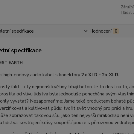
Záruční
Hlídat 
etní specifikace
Hodnocení
0
tní specifikace
EST EARTH
ní high-endový audio kabel s konektory
2x XLR - 2x XLR.
ostý fakt – i ty nejmenší květiny trhají beton. Je to dost na to, 
ostila od vlivu lidstva byla jednoduše ponechána svým vlastním 
mohly vyvstat? Nezapomeňme: Jsme také produktem bohaté půdy 
diverzifikovat a kultivovat půdu; tvořit svět vhodný pro práci a h
ůže zobrazovat takovou sílu, jako ten nejvyšší mrakodrap není vi
u lidstva: sestrojení krásy soupeřící pouze s přirozenou velkole