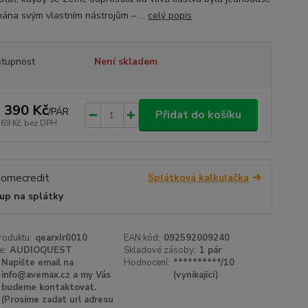
ána svým vlastním nástrojům – ...
celý popis
tupnost
Není skladem
 390 Kč
/
PÁR
Přidat do košíku
769 Kč
bez DPH
Splátková kalkulačka
up na splátky
roduktu:
qearxlr0010
EAN kód:
092592009240
e:
AUDIOQUEST
Skladové zásoby:
1 pár
Napište email na
Hodnocení:
**********/10
info@avemax.cz a my Vás
(vynikající)
budeme kontaktovat.
(Prosíme zadat url adresu