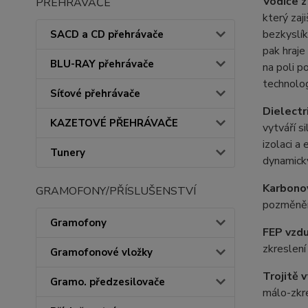
Vodiče z
PŘEHRÁVAČE
který zaj
bezkyslí
SACD a CD přehrávače
pak hraje
BLU-RAY přehrávače
na poli p
technolog
Síťové přehrávače
Dielectr
KAZETOVÉ PŘEHRÁVAČE
vytváří s
izolaci a
Tunery
dynamický
Karbono
GRAMOFONY/PŘÍSLUŠENSTVÍ
pozměněn
Gramofony
FEP vzdu
zkreslení
Gramofonové vložky
Trojitě 
Gramo. předzesilovače
málo-zkre