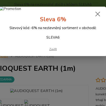
Sleva 6% na nezlevněné zboží s kódem SLEVA6
..
KONTAKTY
O NÁS
POPTÁVKA ZBOŽÍ - KALKULACE
Sleva 6%
Slevový kód -6% na nezlevněný sortiment v obchodě:
Hledat
SLEVA6
Zavřít
abely
AUDIOQUEST EARTH (1m)
IOQUEST EARTH (1m)
 ZDARMA
AUDIOQ
konekto
trhají 
mohlo 