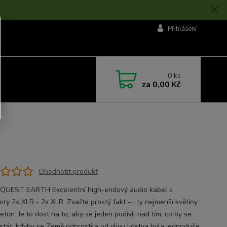
Přihlášení
0
ks
za
0,00 Kč
Ohodnotit produkt
UEST EARTH Excelentní high-endový audio kabel s
ry 2x XLR - 2x XLR. Zvažte prostý fakt – i ty nejmenší květiny
beton. Je to dost na to, aby se jeden podivil nad tím, co by se
stát, kdyby se Země odprostila od vlivu lidstva byla jednoduše