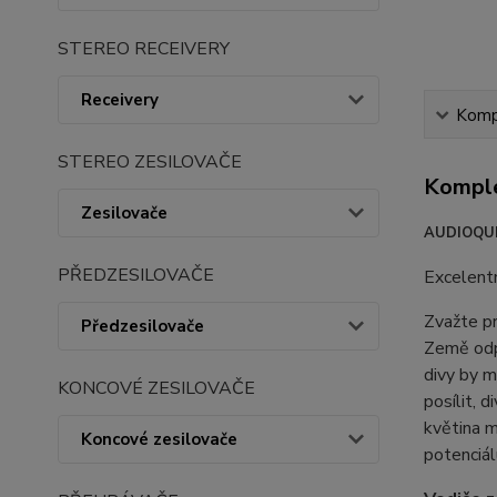
STEREO RECEIVERY
Receivery
Kompl
STEREO ZESILOVAČE
Komple
Zesilovače
AUDIOQU
PŘEDZESILOVAČE
Excelent
Zvažte pr
Předzesilovače
Země odpr
divy by 
KONCOVÉ ZESILOVAČE
posílit, 
květina m
Koncové zesilovače
potenciál