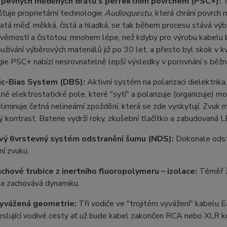
 pevných měděných drátů s perfektním povrchem (PSC+):
T
išťuje proprietární technologie
Audioquestu
, která chrání povrch
katá měď, měkká, čistá a hladká, se tak během procesu stává v
 věrností a čistotou, mnohem lépe, než kdyby pro výrobu kabelu 
oužívání výběrových materiálů již po 30 let, a přesto byl skok v k
ie PSC+ nabízí nesrovnatelně lepší výsledky v porovnání s běžn
ic-Bias System (DBS):
Aktivní systém na polarizaci dielektrik
ilné elektrostatické pole, které "sytí" a polarizuje (organizuje) m
 eliminuje četná nelineární zpoždění, která se zde vyskytují. Zvuk
 kontrast. Baterie vydrží roky, zkušební tlačítko a zabudovaná L
vý 6vrstevný systém odstranění šumu (NDS):
Dokonale odstí
í zvuku.
chové trubice z inertního fluoropolymeru – izolace:
Téměř ž
 a zachovává dynamiku.
vyvážená geometrie:
Tři vodiče ve "trojitém vyvážení" kabelu Ea
slující vodivé cesty ať už bude kabel zakončen RCA nebo XLR k