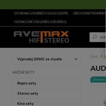
OCHRANA OSOBNÍCH ÚDAJŮ (GDPR)
OBCHODNÍ PODMÍNKY .
HODNOCENÍ ZÁKAZNÍKŮ (HEUREKA)
Úvod
K
Výprodej DEMO ze studia
AUD
AKČNÍ SETY
Doprava
Repro sety
Stereo sety
Kino sety