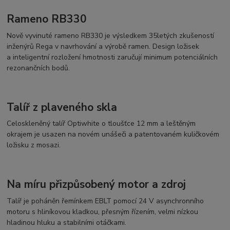
Rameno RB330
Nově vyvinuté rameno RB330 je výsledkem 35letých zkušeností
inženýrů Rega v navrhování a výrobě ramen. Design ložisek
a inteligentní rozložení hmotnosti zaručují minimum potenciálních
rezonančních bodů.
Talíř z plaveného skla
Celoskleněný talíř Optiwhite o tloušťce 12 mm a leštěným
okrajem je usazen na novém unášeči a patentovaném kuličkovém
ložisku z mosazi.
Na míru přizpůsobený motor a zdroj
Talíř je poháněn řemínkem EBLT pomocí 24 V asynchronního
motoru s hliníkovou kladkou, přesným řízením, velmi nízkou
hladinou hluku a stabilními otáčkami.