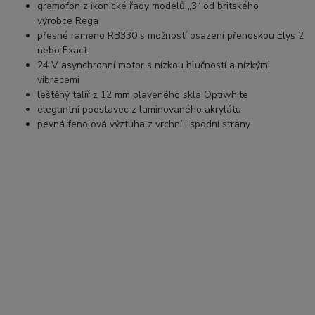
gramofon z ikonické řady modelů „3“ od britského
výrobce Rega
přesné rameno RB330 s možností osazení přenoskou Elys 2
nebo Exact
24 V asynchronní motor s nízkou hlučností a nízkými
vibracemi
leštěný talíř z 12 mm plaveného skla Optiwhite
elegantní podstavec z laminovaného akrylátu
pevná fenolová výztuha z vrchní i spodní strany