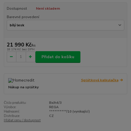
Dostupnost
Není skladem
Barevné provedení
21 990 Kč
/
ks
18 174 Kč
bez DPH
Přidat do košíku
Splátková kalkulačka
Nákup na splátky
Číslo produktu:
BxJh4/3
Výrobce:
REGA
Hodnocení:
**********/10 (vynikající)
Distribuce:
CZ
Hlídat cenu / dostupnost