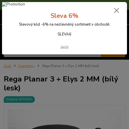
Sleva 6% na nezlevněné zboží s kódem SLEVA6
Sleva 6%
0
ks
za
0,00 Kč
Slevový kód -6% na nezlevněný sortiment v obchodě:
Menu
SLEVA6
Zavřít
Hledat
Úvod
Gramofony
Rega Planar 3 + Elys 2 MM (bílý lesk)
Rega Planar 3 + Elys 2 MM (bílý
lesk)
Doprava ZDARMA