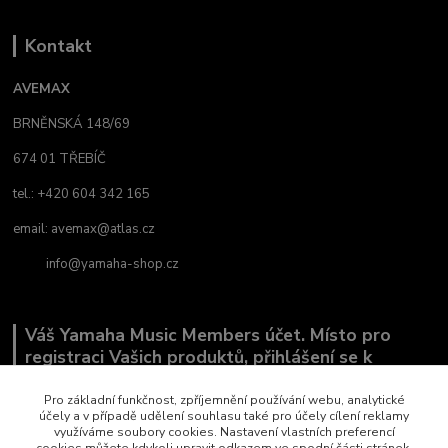
Kontakt
AVEMAX
BRNĚNSKÁ 148/69
674 01 TŘEBÍČ
tel.: +420 604 342 165
email:
avemax@atlas.cz
info@yamaha-shop.cz
Váš Yamaha Music Members účet. Místo pro
registraci Vašich produktů, přihlášení se k
odběru novinek a místo, kde nám můžete sdělit,
co Vás zajímá.
Pro základní funkčnost, zpříjemnění používání webu, analytické
účely a v případě udělení souhlasu také pro účely cílení reklamy
využíváme soubory cookies. Nastavení vlastních preferencí