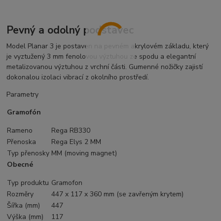
Pevný a odolný podstavec
Model Planar 3 je postaven na pevném akrylovém základu, který
je vyztužený 3 mm fenolovou výztuhou ze spodu a elegantní
metalizovanou výztuhou z vrchní části. Gumenné nožičky zajistí
dokonalou izolaci vibrací z okolního prostředí.
Parametry
Gramofón
Rameno
Rega RB330
Přenoska
Rega Elys 2 MM
Typ přenosky
MM (moving magnet)
Obecné
Typ produktu
Gramofon
Rozměry
447 x 117 x 360 mm (se zavřeným krytem)
Šířka (mm)
447
Výška (mm)
117