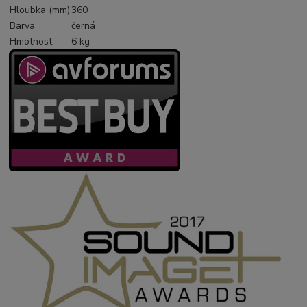
Hloubka (mm)
360
Barva
černá
Hmotnost
6 kg