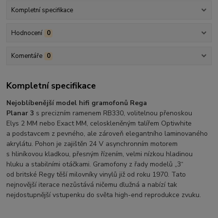
Kompletní specifikace
Hodnocení
0
Komentáře
0
Kompletní specifikace
Nejoblíbenější model hifi gramofonů Rega
Planar 3
s precizním ramenem RB330, volitelnou přenoskou
Elys 2 MM nebo Exact MM, celoskleněným talířem Optiwhite
a podstavcem z pevného, ale zároveň elegantního laminovaného
akrylátu. Pohon je zajištěn 24 V asynchronním motorem
s hliníkovou kladkou, přesným řízením, velmi nízkou hladinou
hluku a stabilními otáčkami. Gramofony z řady modelů „3“
od britské Regy těší milovníky vinylů již od roku 1970. Tato
nejnovější iterace nezůstává ničemu dlužná a nabízí tak
nejdostupnější vstupenku do světa high-end reprodukce zvuku.