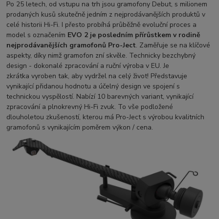
Po 25 letech, od vstupu na trh jsou gramofony Debut, s milionem
prodaných kusů skutečně jedním z nejprodávanějších produktů v
celé historii Hi-Fi. I přesto probíhá průběžně evoluční proces a
model s označením
EVO 2 je posledním přírůstkem v rodině
nejprodávanějších gramofonů Pro-Ject
. Zaměřuje se na klíčové
aspekty, díky nimž gramofon zní skvěle. Technicky bezchybný
design - dokonalé zpracování a ruční výroba v EU. Je
zkrátka vyroben tak, aby vydržel na celý život! Představuje
vynikající přidanou hodnotu a účelný design ve spojení s
technickou vyspělostí. Nabízí 10 barevných variant, vynikající
zpracování a plnokrevný Hi-Fi zvuk. To vše podložené
dlouholetou zkušeností, kterou má Pro-Ject s výrobou kvalitních
gramofonů s vynikajícím poměrem výkon / cena.