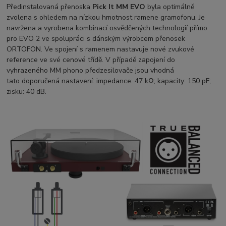
Předinstalovaná přenoska
Pick It MM EVO
byla optimálně
zvolena s ohledem na nízkou hmotnost ramene gramofonu. Je
navržena a vyrobena kombinací osvědčených technologií přímo
pro EVO 2 ve spolupráci s dánským výrobcem přenosek
ORTOFON. Ve spojení s ramenem nastavuje nové zvukové
reference ve své cenové třídě. V případě zapojení do
vyhrazeného MM phono předzesilovače jsou vhodná
tato doporučená nastavení: impedance: 47 kΩ; kapacity: 150 pF;
zisku: 40 dB.