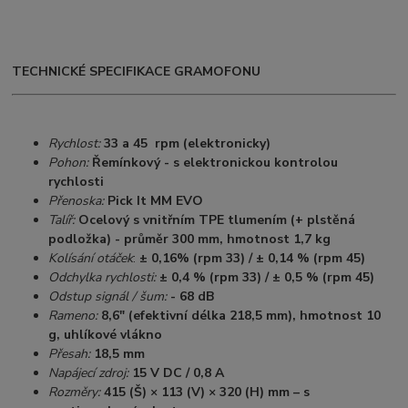
TECHNICKÉ SPECIFIKACE GRAMOFONU
Rychlost:
33 a 45 rpm (elektronicky)
Pohon:
Řemínkový - s elektronickou kontrolou
rychlosti
Přenoska:
Pick It MM EVO
Talíř:
Ocelový s vnitřním TPE tlumením (+ plstěná
podložka) - průměr 300 mm, hmotnost 1,7 kg
Kolísání otáček
:
± 0,16% (rpm 33) / ± 0,14 % (rpm 45)
Odchylka rychlosti:
± 0,4 % (rpm 33) / ± 0,5 % (rpm 45)
Odstup signál / šum:
- 68 dB
Rameno:
8,6" (efektivní délka 218,5 mm), hmotnost 10
g, uhlíkové vlákno
Přesah:
18,5 mm
Napájecí zdroj:
15 V DC / 0,8 A
Rozměry:
415 (Š) × 113 (V) × 320 (H) mm – s