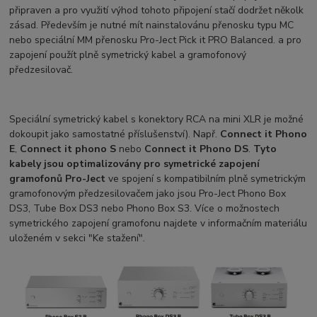
připraven a pro využití výhod tohoto připojení stačí dodržet několk
zásad. Především je nutné mít nainstalovánu přenosku typu MC
nebo speciální MM přenosku Pro-Ject Pick it PRO Balanced. a pro
zapojení použít plně symetrický kabel a gramofonový
předzesilovač.
Speciální symetrický kabel s konektory RCA na mini XLR je možné
dokoupit jako samostatné příslušenství). Např.
Connect it Phono
E
,
Connect it phono S
nebo
Connect it Phono DS
.
Tyto
kabely jsou optimalizovány pro symetrické zapojení
gramofonů Pro-Ject
ve spojení s kompatibilním plně symetrickým
gramofonovým předzesilovačem jako jsou Pro-Ject Phono Box
DS3, Tube Box DS3 nebo Phono Box S3. Více o možnostech
symetrického zapojení gramofonu najdete v informačním materiálu
uloženém v sekci "Ke stažení".