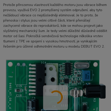
Protože přirozenou vlastností každého motoru jsou vibrace během
provozu, využívá EVO 2 promyšlený systém odpružení, aby tyto
nežádoucí vibrace co nejdůsledněji eliminoval. Je to proto, že
přenoska i stylus jsou velmi citlivé části, které přenášejí
zachycené vibrace do reproduktorů, kde se mohou projevit jako
slyšitelný mechanický šum. Je tedy velmi důležité důsledně oddělit
motor od šasi. Pokročilá sendvičová technologie několika vrstev
tlumení z TPE ve spojení s vysokou hmotností, je vynikajícím
řešením pro účinné odhmotnění motoru u modelu DEBUT EVO 2.