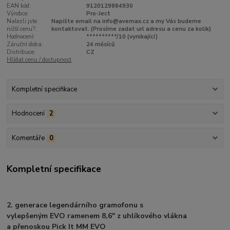
EAN kód:
9120129864930
Výrobce:
Pro-Ject
Nalezli jste
Napište email na info@avemax.cz a my Vás budeme
nižší cenu?:
kontaktovat. (Prosíme zadat url adresu a cenu za kolik)
Hodnocení:
**********/10 (vynikající)
Záruční doba:
24 měsíců
Distribuce:
CZ
Hlídat cenu / dostupnost
Kompletní specifikace
Hodnocení
2
Komentáře
0
Kompletní specifikace
2. generace legendárního gramofonu s
vylepšeným EVO ramenem 8,6" z uhlíkového vlákna
a přenoskou Pick It MM EVO