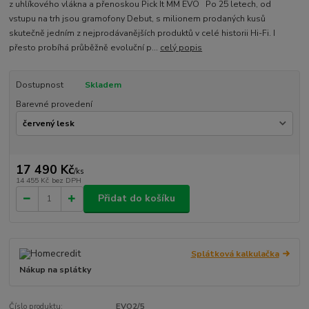
z uhlíkového vlákna a přenoskou Pick It MM EVO Po 25 letech, od
vstupu na trh jsou gramofony Debut, s milionem prodaných kusů
skutečně jedním z nejprodávanějších produktů v celé historii Hi-Fi. I
přesto probíhá průběžně evoluční p...
celý popis
Dostupnost
Skladem
Barevné provedení
17 490 Kč
/
ks
14 455 Kč
bez DPH
Přidat do košíku
Splátková kalkulačka
Nákup na splátky
Číslo produktu:
EVO2/5