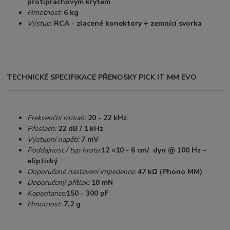
protiprachovým krytem
Hmotnost:
6 kg
Výstup:
RCA - zlacené konektory + zemnící svorka
TECHNICKÉ SPECIFIKACE PŘENOSKY PICK IT MM EVO
Frekvenční rozsah:
20 - 22 kHz
Přeslech:
22 dB / 1 kHz
Výstupní napětí:
7 mV
Poddajnost / typ hrotu:
12 ×10 - 6 cm/ dyn @ 100 Hz –
eliptický
Doporučené nastavení impedence:
47 kΩ (Phono MM)
Doporučený přítlak:
18 mN
Kapacitance:
150 - 300 pF
Hmotnost:
7,2 g