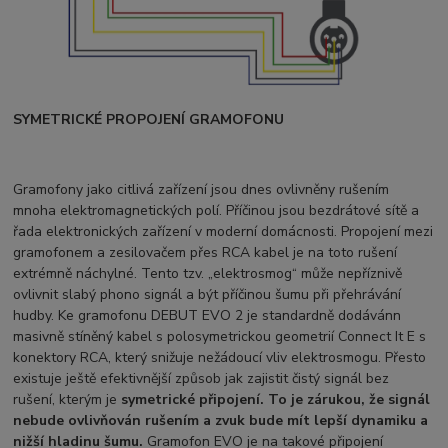
SYMETRICKÉ PROPOJENÍ GRAMOFONU
Gramofony jako citlivá zařízení jsou dnes ovlivněny rušením
mnoha elektromagnetických polí. Příčinou jsou bezdrátové sítě a
řada elektronických zařízení v moderní domácnosti. Propojení mezi
gramofonem a zesilovačem přes RCA kabel je na toto rušení
extrémně náchylné. Tento tzv. „elektrosmog“ může nepříznivě
ovlivnit slabý phono signál a být příčinou šumu při přehrávání
hudby. Ke gramofonu DEBUT EVO 2 je standardně dodávánn
masivně stíněný kabel s polosymetrickou geometrií Connect It E s
konektory RCA, který snižuje nežádoucí vliv elektrosmogu. Přesto
existuje ještě efektivnější způsob jak zajistit čistý signál bez
rušení, kterým je
symetrické připojení. To je zárukou, že signál
nebude ovlivňován rušením a zvuk bude mít lepší dynamiku a
nižší hladinu šumu.
Gramofon EVO je na takové připojení