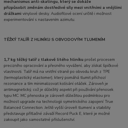
mechanismus anti-skatingu, který se dokáže
přizpůsobit
změnám dostředivé síly mezi vnitřními a vnějšími
drážkami
vinylové desky. Audiofilové ocení určitě i možnost
experimentování s nastavením azimutu.
TĚŽKÝ TALÍŘ Z HLINÍKU S OBVODOVÝM TLUMENÍM
1,7 kg těžký talíř z tlakově litého hliníku
prošel procesem
precizního opracování a přesného vyvážení, aby získal špičkové
vlastnosti. Talíř má na vnitřní straně po obvodu kruh z TPE
(termoplastický elastomer), který pomáhá tlumit příchozí
rezonance a tím minimalizovat kolísání otáček. Zároveň je
antimagnetický, což je důležitý aspekt při používání přenosek
typu MC. MC přenoska je zároveň důležitou podmínkou pro
možnost upgrade na technologii symetrického zapojení True
Balanced Connection. Ještě vyšší úroveň tlumení a stability
představuje přítlačné závaží Record Puck E, které je možné
zakoupit jako samostatné příslušenství.