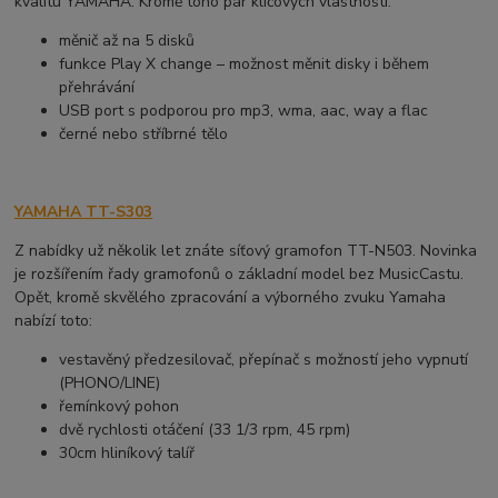
kvalitu YAMAHA. Kromě toho pár klíčových vlastností:
měnič až na 5 disků
funkce Play X change – možnost měnit disky i během
přehrávání
USB port s podporou pro mp3, wma, aac, way a flac
černé nebo stříbrné tělo
YAMAHA TT-S303
Z nabídky už několik let znáte síťový gramofon TT-N503. Novinka
je rozšířením řady gramofonů o základní model bez MusicCastu.
Opět, kromě skvělého zpracování a výborného zvuku Yamaha
nabízí toto:
vestavěný předzesilovač, přepínač s možností jeho vypnutí
(PHONO/LINE)
řemínkový pohon
dvě rychlosti otáčení (33 1/3 rpm, 45 rpm)
30cm hliníkový talíř