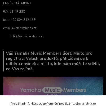
BRNĚNSKÁ 148/69
674 01 TŘEBÍČ
tel.: +420 604 342 165
email:
avemax@atlas.cz
info@yamaha-shop.cz
Váš Yamaha Music Members účet. Místo pro
registraci Vašich produktů, přihlášení se k
odběru novinek a místo, kde nám můžete sdělit,
co Vás zajímá.
Pro základní funkčnost, zpříjemnění používání webu, analytické