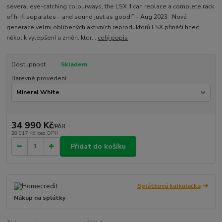
several eye-catching colourways, the LSX II can replace a complete rack
of hi-fi separates – and sound just as good!” – Aug 2023​ ​ Nová
generace velmi oblíbených aktivních reproduktorů LSX přináší hned
několik vylepšení a změn, kter...
celý popis
Dostupnost
Skladem
Barevné provedení
34 990 Kč
/
PÁR
28 917 Kč
bez DPH
Přidat do košíku
Splátková kalkulačka
Nákup na splátky