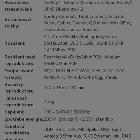
Bezdrátové
AirPlay 2, Google Chromecast, Roon Ready#,
streamování
:
UPnP, Bluetooth 4.2
Spotify Connect, Tidal Connect, Amazon
Streamovací
Music, Qobuz, Deezer, QQ Music přes QPlay,
služby
:
Internetová rádia a Podcast
Síť až do 384kHz/24bit; optický vstup
Rozlišení
:
96kHz/24bit; USB C 192kHz/24bit; HDMI
1.411Mbps PCM
Rozlišení mezi
Bezdrátově 48kHz/24bit PCM; Kabelem
reproduktory
:
96kHz/24bit PCM
Podporované
MQA, DSD, FLAC, WAV, AIFF, ALAC, AAC,
formáty
:
WMA, MP3, M4A, LPCM a Ogg Vorbis
Rozměry
240 × 155 × 180 mm
reproduktoru
:
Hmotnost
7.2kg
reproduktoru
:
Napájení
:
100 – 240VAC 50/60Hz
Spotřeba energie
:
200W (provozní); <2.0W (standby)
Kabelová
HDMI ARC, TOSLINK Optika, USB Typ C,
konektivita
Analog 3.5mm Aux, RJ45 Ethernet (síť), RJ45
hlavního