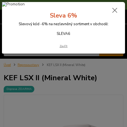
Sleva 6% na nezlevněné zboží s kódem SLEVA6
Sleva 6%
0
ks
za
0,00 Kč
Slevový kód -6% na nezlevněný sortiment v obchodě:
Menu
SLEVA6
Zavřít
Hledat
Úvod
Reprosoustavy
KEF LSX II (Mineral White)
KEF LSX II (Mineral White)
Doprava ZDARMA