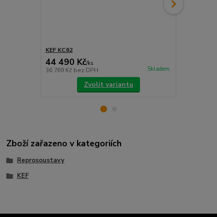
KEF KC62
KEF S1
44 490 Kč
9 390 Kč
/
ks
Skladem
36 769 Kč
bez DPH
7 760 Kč
bez
Zvolit variantu
Zboží zařazeno v kategoriích
Reprosoustavy
KEF