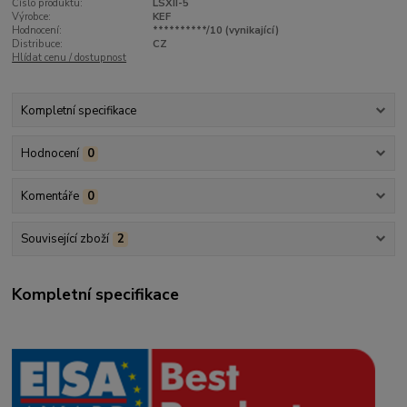
Číslo produktu:
LSXII-5
Výrobce:
KEF
Hodnocení:
**********/10 (vynikající)
Distribuce:
CZ
Hlídat cenu / dostupnost
Kompletní specifikace
Hodnocení
0
Komentáře
0
Související zboží
2
Kompletní specifikace