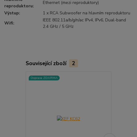
Ethernet (mezi reproduktory)
reproduktoru
:
Výstup
:
1 x RCA Subwoofer na hlavním reproduktoru
IEEE 802.11a/b/g/n/ac IPv4, IPv6, Dual-band
Wifi
:
2.4 GHz / 5 GHz
Související zboží
2
Doprava ZDARMA
Doprava ZD