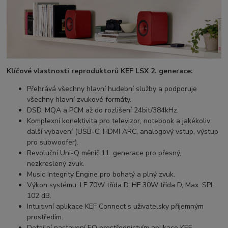
Klíčové vlastnosti reproduktorů KEF LSX 2. generace:
Přehrává všechny hlavní hudební služby a podporuje
všechny hlavní zvukové formáty.
DSD, MQA a PCM až do rozlišení 24bit/384kHz.
Komplexní konektivita pro televizor, notebook a jakékoliv
další vybavení (USB-C, HDMI ARC, analogový vstup, výstup
pro subwoofer).
Revoluční Uni-Q měnič 11. generace pro přesný,
nezkreslený zvuk.
Music Integrity Engine pro bohatý a plný zvuk.
Výkon systému: LF 70W třída D, HF 30W třída D, Max. SPL:
102 dB.
Intuitivní aplikace KEF Connect s uživatelsky příjemným
prostředím.
Detailní nastavení EQ prostřednictvím aplikace KEF