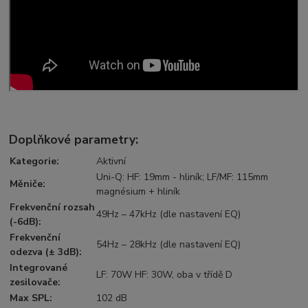
Doplňkové parametry:
Kategorie
:
Aktivní
Uni-Q: HF: 19mm - hliník; LF/MF: 115mm
Měniče
:
magnésium + hliník
Frekvenční rozsah
49Hz – 47kHz (dle nastavení EQ)
(-6dB)
:
Frekvenční
54Hz – 28kHz (dle nastavení EQ)
odezva (± 3dB)
:
Integrované
LF: 70W HF: 30W, oba v třídě D
zesilovače
:
Max SPL
:
102 dB