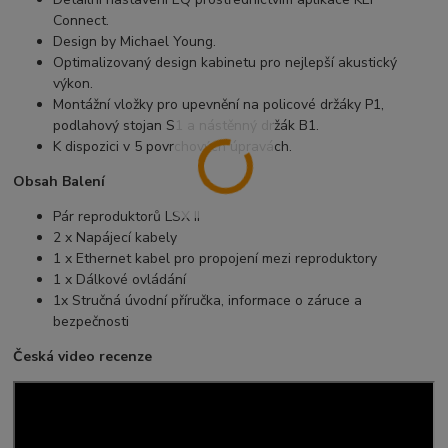
Connect.
Design by Michael Young.
Optimalizovaný design kabinetu pro nejlepší akustický
výkon.
Montážní vložky pro upevnění na policové držáky P1,
podlahový stojan S1 a nástěnný držák B1.
K dispozici v 5 povrchových úpravách.
Obsah Balení
Pár reproduktorů LSX II
2 x Napájecí kabely
1 x Ethernet kabel pro propojení mezi reproduktory
1 x Dálkové ovládání
1x Stručná úvodní příručka, informace o záruce a
bezpečnosti
Česká video recenze