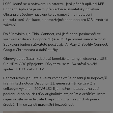
LS60. Jedná se o softwarou platformu, jenž přináší aplikaci KEF
Connect. Aplikace je velmi přehledná a uživatelsky přívětivá.
Obsahuje všechny nástroje ke streamování a nastavení
reproduktorů. Aplikace je samozřejmě dostupná pro iOS i Android
zařízení.
Další novinkou je Tidal Connect, což jistě ocení posluchači ve
vysokém rozlišení. Podpora MQA a DSD je rovněž samozřejmostí.
Spokojeni budou i uživatelé používající AirPlay 2, Spotify Connect,
Google Chromecast a další služby.
Obnovy se dočkala i kabelová konektivita, ta nyní disponuje USB-
C a HDMI ARC připojením. Díky tomu se z LSX stává skvělý
společník k PC nebo k TV.
Reproduktory jsou stále velmi kompaktní a obsahují tu nejnovější
firemní technologii. Disponují 11. generací měniče Uni-Q a
celkovým výkonem 200W! LSX II je možné instalovat na zeď,
podlahu či na poličku díky originálním stojanům a držákům, které
nejen skvěle vypadají, ale k reproduktorům se přichytí pomocí
šroubů. Tím se zajistí maximální bezpečnost.