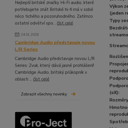
Nejlepší britské značky Hi-Fi audio, které
Výkon z
potřebujete znát Britské hi-fi má v sobě
(jeden r
něco tichého a pozoruhodného. Zatímco
Typy ze
ostatní odvětví spo...
číst celé
Bezdrát
streamo
24.01.2026
Cambridge Audio představuje novou
Streamo
L/R Series
Rozlišen
Cambridge Audio představuje novou L/R
Propoje
Series: Zvuk, který dává jasné prohlášení!
reprodu
Cambridge Audio, britský průkopník v
Podporo
oblasti ...
číst celé
Podporo
(síť)
:
Zobrazit všechny novinky
Rozměr
Hmotno
reproduk
Spotřeb