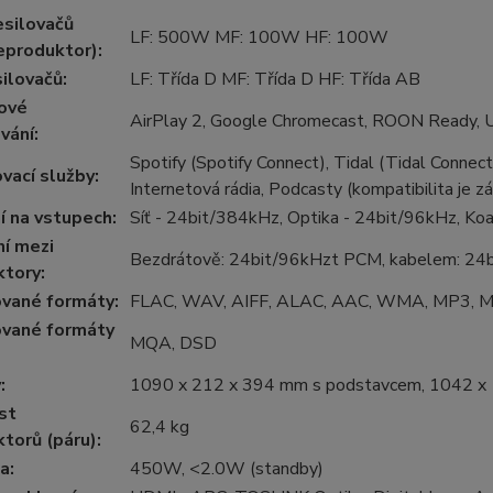
esilovačů
LF: 500W MF: 100W HF: 100W
eproduktor)
:
silovačů
:
LF: Třída D MF: Třída D HF: Třída AB
ové
AirPlay 2, Google Chromecast, ROON Ready, 
vání
:
Spotify (Spotify Connect), Tidal (Tidal Connec
vací služby
:
Internetová rádia, Podcasty (kompatibilita je zá
í na vstupech
:
Síť - 24bit/384kHz, Optika - 24bit/96kHz, K
ní mezi
Bezdrátově: 24bit/96kHzt PCM, kabelem: 2
ktory
:
vané formáty
:
FLAC, WAV, AIFF, ALAC, AAC, WMA, MP3, M
vané formáty
MQA, DSD
y
:
1090 x 212 x 394 mm s podstavcem, 1042 x
st
62,4 kg
torů (páru)
:
a
:
450W, <2.0W (standby)