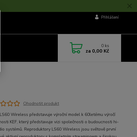
Přihlášení
0
ks
za
0,00 Kč
Ohodnotit produkt
LS60 Wireless představuje výroční model k 60letému výročí
osti KEF, který představuje vizi společnosti o budoucnosti hi-
udio systémů. Reproduktory LS60 Wireless jsou světově první
vé aktivní reproduktory s kompletním streamingem a širokou