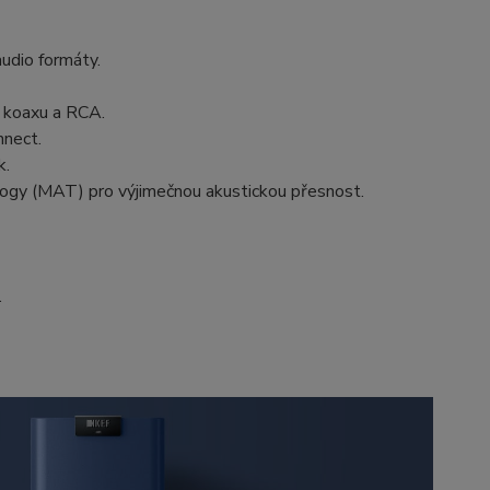
audio formáty.
 koaxu a RCA.
nnect.
k.
ogy (MAT) pro výjimečnou akustickou přesnost.
.