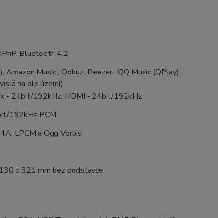
UPnP, Bluetooth 4.2
t), Amazon Music , Qobuz, Deezer , QQ Music (QPlay),
vislá na dle území)
oax - 24bit/192kHz, HDMI - 24bit/192kHz
4bit/192kHz PCM
4A, LPCM a Ogg Vorbis
 130 x 321 mm bez podstavce