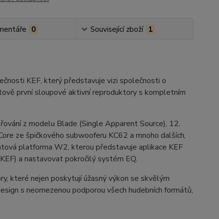
mentáře
0
Související zboží
1
nosti KEF, který představuje vizi společnosti o
tově první sloupové aktivní reproduktory s kompletním
řování z modelu Blade (Single Apparent Source), 12.
-Core ze špičkového subwooferu KC62 a mnoho dalších,
átová platforma W2, kterou představuje aplikace KEF
ů KEF) a nastavovat pokročilý systém EQ.
ry, které nejen poskytují úžasný výkon se skvělým
 design s neomezenou podporou všech hudebních formátů,