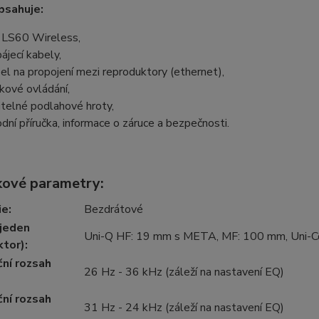
bsahuje:
 LS60 Wireless,
ájecí kabely,
el na propojení mezi reproduktory (ethernet),
kové ovládání,
itelné podlahové hroty,
dní příručka, informace o záruce a bezpečnosti.
ové parametry:
ie
:
Bezdrátové
(jeden
Uni-Q HF: 19 mm s META, MF: 100 mm, Uni-Cor
ktor)
:
ní rozsah
26 Hz - 36 kHz (záleží na nastavení EQ)
ní rozsah
31 Hz - 24 kHz (záleží na nastavení EQ)