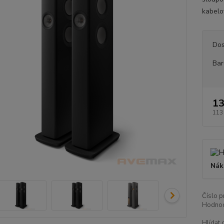
kabelo
Dos
Bar
13
113
Nák
Číslo p
Hodnoc
Hlídat 