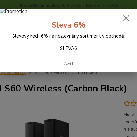
Sleva 6% na nezlevněné zboží s kódem SLEVA6
..
KONTAKTY
O NÁS
POPTÁVKA ZBOŽÍ - KALKULACE
Sleva 6%
Slevový kód -6% na nezlevněný sortiment v obchodě:
Hledat
SLEVA6
Zavřít
eprosoustavy
KEF LS60 Wireless (Carbon Black)
LS60 Wireless (Carbon Black)
Model 
společn
fi a a
sloupo