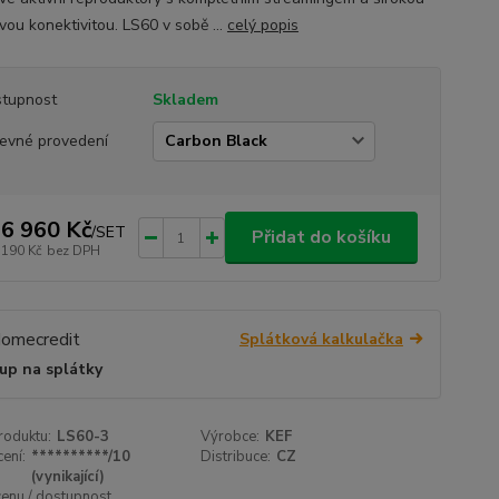
vou konektivitou. LS60 v sobě ...
celý popis
tupnost
Skladem
evné provedení
6 960 Kč
/
SET
Přidat do košíku
 190 Kč
bez DPH
Splátková kalkulačka
up na splátky
roduktu:
LS60-3
Výrobce:
KEF
ení:
**********/10
Distribuce:
CZ
(vynikající)
cenu / dostupnost