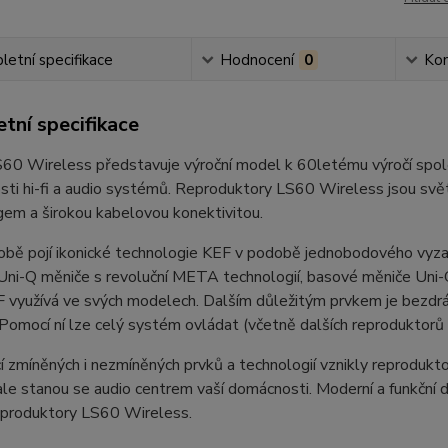
etní specifikace
Hodnocení
0
Ko
tní specifikace
0 Wireless představuje výroční model k 60letému výročí společ
ti hi-fi a audio systémů. Reproduktory LS60 Wireless jsou svě
em a širokou kabelovou konektivitou.
obě pojí ikonické technologie KEF v podobě jednobodového vyza
 Uni-Q měniče s revoluční META technologií, basové měniče Uni
F využívá ve svých modelech. Dalším důležitým prvkem je bezdr
Pomocí ní lze celý systém ovládat (včetně dalších reproduktor
 zmíněných i nezmíněných prvků a technologií vznikly reprodukto
le stanou se audio centrem vaší domácnosti. Moderní a funkční
reproduktory LS60 Wireless.