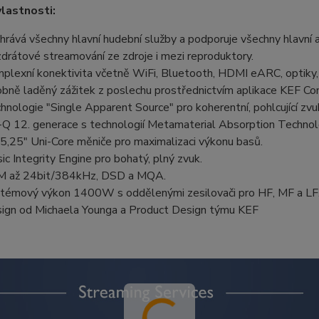
vlastnosti:
hrává všechny hlavní hudební služby a podporuje všechny hlavní 
drátové streamování ze zdroje i mezi reproduktory.
plexní konektivita včetně WiFi, Bluetooth, HDMI eARC, optiky,
bně laděný zážitek z poslechu prostřednictvím aplikace KEF Co
hnologie "Single Apparent Source" pro koherentní, pohlcující zvu
-Q 12. generace s technologií Metamaterial Absorption Technol
 5,25" Uni-Core měniče pro maximalizaci výkonu basů.
ic Integrity Engine pro bohatý, plný zvuk.
 až 24bit/384kHz, DSD a MQA.
témový výkon 1400W s oddělenými zesilovači pro HF, MF a LF
ign od Michaela Younga a Product Design týmu KEF