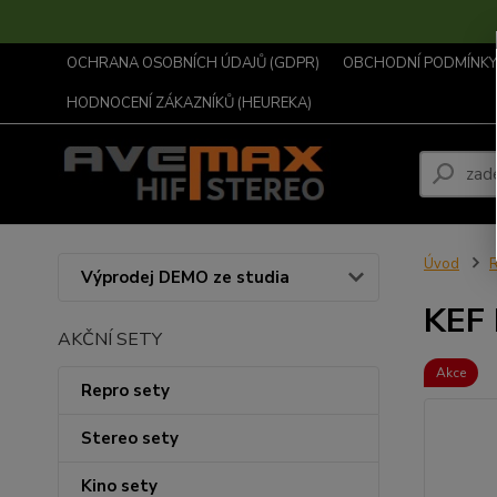
OCHRANA OSOBNÍCH ÚDAJŮ (GDPR)
OBCHODNÍ PODMÍNKY .
HODNOCENÍ ZÁKAZNÍKŮ (HEUREKA)
Úvod
R
Výprodej DEMO ze studia
KEF 
AKČNÍ SETY
Akce
Repro sety
Stereo sety
Kino sety