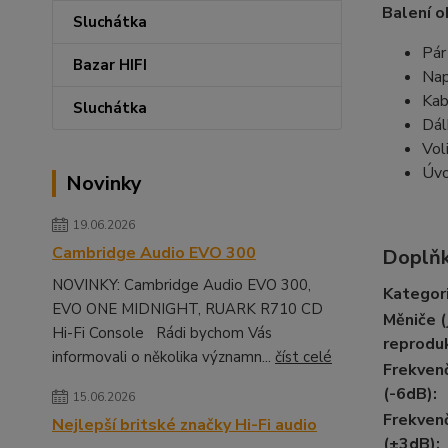
Balení o
Sluchátka
Pár
Bazar HIFI
Nap
Kab
Sluchátka
Dál
Vol
Úvo
Novinky
19.06.2026
Cambridge Audio EVO 300
Doplňk
NOVINKY: Cambridge Audio EVO 300,
Kategor
EVO ONE MIDNIGHT, RUARK R710 CD
Měniče 
Hi-Fi Console Rádi bychom Vás
reprodu
informovali o několika významn...
číst celé
Frekvenč
(-6dB)
:
15.06.2026
Frekvenč
Nejlepší britské značky Hi-Fi audio
(±3dB)
: