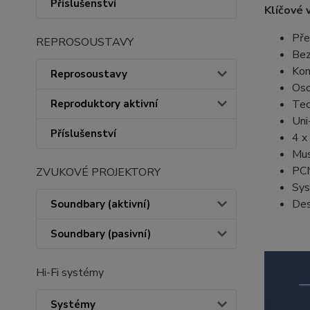
Příslušenství
Klíčové 
Pře
REPROSOUSTAVY
Bez
Kom
Reprosoustavy
Oso
Reproduktory aktivní
Tec
Uni
Příslušenství
4 x
Mus
PCM
ZVUKOVÉ PROJEKTORY
Sys
Des
Soundbary (aktivní)
Soundbary (pasivní)
Hi-Fi systémy
Systémy