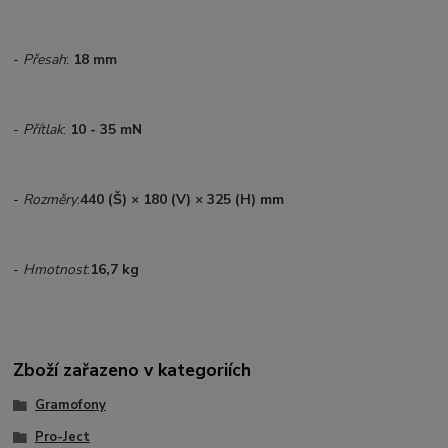
-
Přesah
:
18 mm
-
Přítlak
:
10 - 35 mN
-
Rozměry
:
440 (Š) ×
180 (V) ×
325 (H) mm
-
Hmotnost
:
16,7
kg
Zboží zařazeno v kategoriích
Gramofony
Pro-Ject