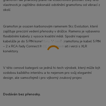
vlastnosti je zajištěno dokonalé odstínění gramofonu od vibrací z
okolí.
Gramofon je osazen karbonovým ramenem 9cc Evolution, které
zajišťuje precizní vedení přenosky v drážce. Rameno je vybaveno
flexibilními kabely z vysoce kvalitní mědi. Spodní napojení
kabeláže je do 5 PIN konektoru. V ceně gramofonu je kabel 5 PIN
– 2 x RCA řady Connect It CC. Lze objednat i verzi s XLR
konektory.
V této cenové kategorii se jedná hi-tech výrobek, který může být
ozdobou každého interiéru a to nejenom pro svůj elegantní
design, ale samozřejmě i pro výborný zvukový projev.
Dodáván bez přenosky.