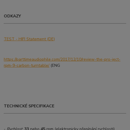
ODKAZY
TEST - HIFI Statement (DE)
https://parttimeaudiophile.com/2017/12/10/review-the-pro-ject-
rpm-9-carbon-turntable/
(ENG
TECHNICKÉ SPECIFIKACE
-
Rychlost
:
33
nebo
45
rpm (elektronicky přepínání rychlosti)