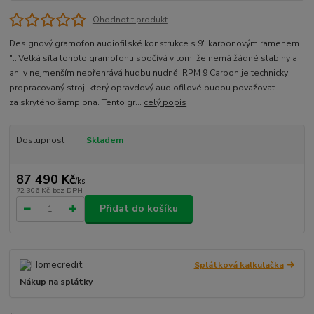
Ohodnotit produkt
Designový gramofon audiofilské konstrukce s 9" karbonovým ramenem
"...Velká síla tohoto gramofonu spočívá v tom, že nemá žádné slabiny a
ani v nejmenším nepřehrává hudbu nudně. RPM 9 Carbon je technicky
propracovaný stroj, který opravdový audiofilové budou považovat
za skrytého šampiona. Tento gr...
celý popis
Dostupnost
Skladem
87 490 Kč
/
ks
72 306 Kč
bez DPH
Přidat do košíku
Splátková kalkulačka
Nákup na splátky