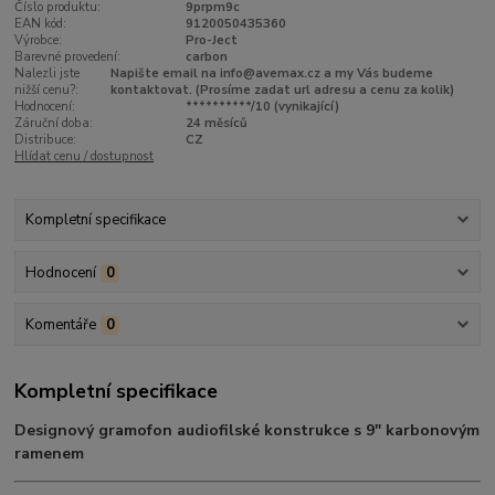
Číslo produktu:
9prpm9c
EAN kód:
9120050435360
Výrobce:
Pro-Ject
Barevné provedení:
carbon
Nalezli jste
Napište email na info@avemax.cz a my Vás budeme
nižší cenu?:
kontaktovat. (Prosíme zadat url adresu a cenu za kolik)
Hodnocení:
**********/10 (vynikající)
Záruční doba:
24 měsíců
Distribuce:
CZ
Hlídat cenu / dostupnost
Kompletní specifikace
Hodnocení
0
Komentáře
0
Kompletní specifikace
Designový gramofon audiofilské konstrukce s 9" karbonovým
ramenem