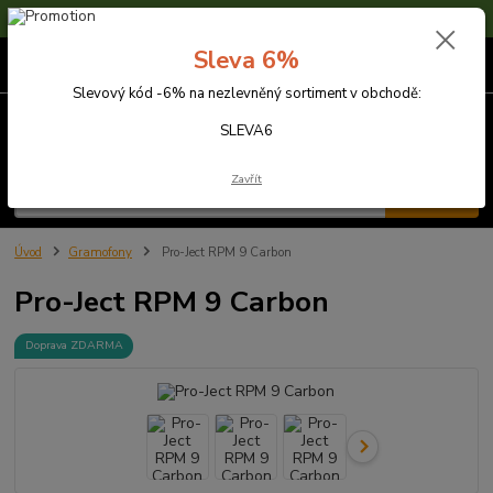
Sleva 6% na nezlevněné zboží s kódem SLEVA6
Sleva 6%
0
ks
za
0,00 Kč
Slevový kód -6% na nezlevněný sortiment v obchodě:
Menu
SLEVA6
Zavřít
Hledat
Úvod
Gramofony
Pro-Ject RPM 9 Carbon
Pro-Ject RPM 9 Carbon
Doprava ZDARMA