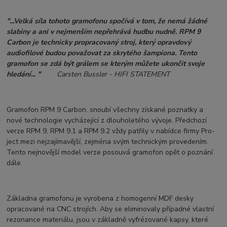
"...Velká síla tohoto gramofonu spočívá v tom, že nemá žádné
slabiny a ani v nejmenším nepřehrává hudbu nudně. RPM 9
Carbon je technicky propracovaný stroj, který opravdový
audiofilové budou považovat za skrytého šampiona. Tento
gramofon se zdá být grálem se kterým můžete ukončit svoje
hledání... "
Carsten Bussler - HIFI STATEMENT
Gramofon RPM 9 Carbon. snoubí všechny získané poznatky a
nové technologie vycházející z dlouholetého vývoje. Předchozí
verze RPM 9, RPM 9.1 a RPM 9.2 vždy patřily v nabídce firmy Pro-
ject mezi nejzajímavější, zejména svým technickým provedením.
Tento nejnovější model verze posouvá gramofon opět o poznání
dále.
Základna gramofonu je vyrobena z homogenní MDF desky
opracované na CNC strojích. Aby se eliminovaly případné vlastní
rezonance materiálu, jsou v základně vyfrézované kapsy, které