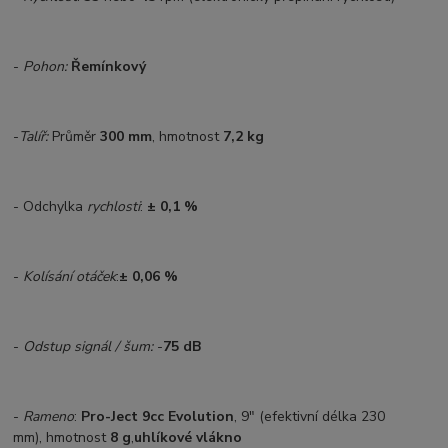
-
Pohon:
Řemínkový
-
Talíř:
Průměr
300 mm
, hmotnost
7,2 kg
- Odchylka
rychlosti
:
±
0,1
%
-
Kolísání otáček
:
±
0,06
%
-
Odstup signál /
šum:
-
75
dB
-
Rameno
:
Pro-Ject 9cc Evolution
, 9" (efektivní délka
230
mm), hmotnost
8 g
,
uhlíkové vlákno