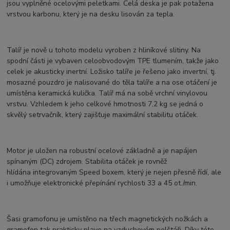
jsou vyplněné ocelovými peletkami. Celá deska je pak potažena
vrstvou karbonu, který je na desku lisován za tepla.
Talíř je nově u tohoto modelu vyroben z hliníkové slitiny. Na
spodní části je vybaven celoobvodovým TPE tlumením, takže jako
celek je akusticky inertní. Ložisko talíře je řešeno jako invertní, tj.
mosazné pouzdro je nalisované do těla talíře a na ose otáčení je
umístěna keramická kulička. Talíř má na sobě vrchní vinylovou
vrstvu. Vzhledem k jeho celkové hmotnosti 7,2 kg se jedná o
skvělý setrvačník, který zajišťuje maximální stabilitu otáček.
Motor je uložen na robustní ocelové základně a je napájen
spínaným (DC) zdrojem. Stabilita otáček je rovněž
hlídána integrovaným Speed boxem, který je nejen přesně řídí, ale
i umožňuje elektronické přepínání rychlosti 33 a 45 ot./min.
Šasi gramofonu je umístěno na třech magnetických nožkách a
gramofon tak prakticky plave na vzduchovém polštáři. Díky této