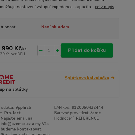
umožňuje nastavení vstupní impedance, kapacita...
celý popis
tupnost
Není skladem
 990 Kč
/
ks
Přidat do košíku
479 Kč
bez DPH
Splátková kalkulačka
up na splátky
roduktu:
9pphrsb
EAN kód:
9120050432444
e:
Pro-Ject
Barevné provedení:
černé
Napište email na
Hodnocení:
REFERENCE
info@avemax.cz a my Vás
budeme kontaktovat.
(Prosíme zadat url adresu