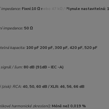
 impedance:
Fixní:10 Ω nebo 47 kΩ / Plynule nastavitelná: 
ní impedance:
50 Ω
telná kapacita:
100 pF 200 pF, 300 pF, 420 pF, 520 pF
signál / šum:
80 dB (91dB – IEC -A)
 (zisk): RCA:
40, 50, 60 dB / XLR: 46, 56, 66 dB
lkové harmonické zkreslení):
Méně než 0,019 %