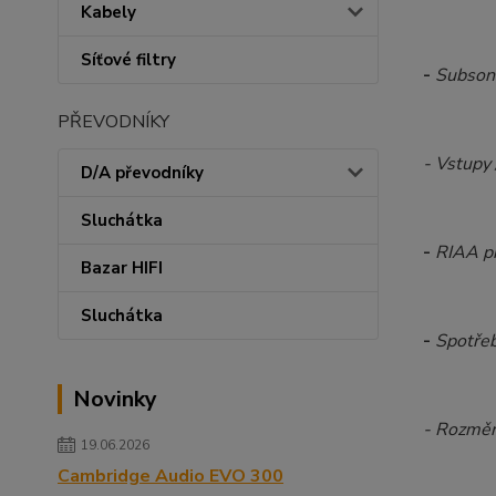
Kabely
Síťové filtry
-
Subsonic
PŘEVODNÍKY
- Vstupy 
D/A převodníky
Sluchátka
-
RIAA p
Bazar HIFI
Sluchátka
-
Spotře
Novinky
- Rozmě
19.06.2026
Cambridge Audio EVO 300