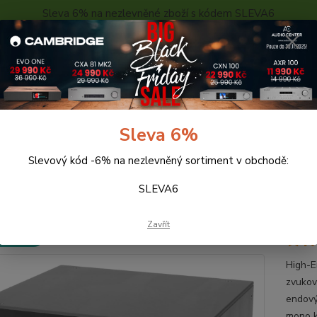
Sleva 6% na nezlevněné zboží s kódem SLEVA6
..
KONTAKTY
O NÁS
POPTÁVKA ZBOŽÍ - KALKULACE
Hledat
Sleva 6%
Slevový kód -6% na nezlevněný sortiment v obchodě:
ramo. předzesilovače
Pro-Ject Phono Box RS (black)
SLEVA6
Ject Phono Box RS (black)
Zavřít
 ZDARMA
High-E
zvukov
endový
mono k