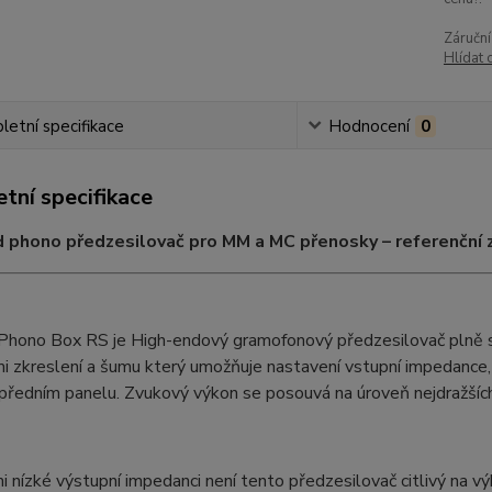
Záruční
Hlídat 
etní specifikace
Hodnocení
0
tní specifikace
 phono předzesilovač pro MM a MC přenosky – referenční z
 Phono Box RS je High-endový gramofonový předzesilovač plně s
 zkreslení a šumu který umožňuje nastavení vstupní impedance,
 předním panelu. Zvukový výkon se posouvá na úroveň nejdražší
i nízké výstupní impedanci není tento předzesilovač citlivý na výb