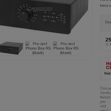
který 
Dos
25
21 
Nák
Číslo p
Výrobc
Nalezli
jste
nižší
cenu?: