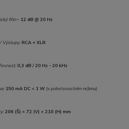
ký filtr:
- 12 dB @ 20 Hz
/ Výstupy:
RCA + XLR
řesnost:
0,3 dB / 20 Hz - 20 kHz
ba:
150 mA DC < 1 W
(v pohotovostním režimu)
ry:
206 (Š) × 72 (V) × 210 (H) mm