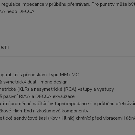
u regulaice impedance v průběhu přehrávání. Pro puristy může bý
IAA nebo DECCA.
STI
patibilní s přenoskami typu MM i MC
ě symetrický dual - mono design
etrické (XLR) a nesymetrické (RCA) vstupy a výstupy
ě pasivní RIAA a DECCA ekvalizace
kátní proměnné načítání vstupní impedance (i v průběhu přehráván
čkové High-End nízkošumové komponenty
etické sendvičové šasi (Kov / Hliník) chránící před vibracemi i úč