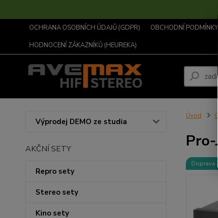
OCHRANA OSOBNÍCH ÚDAJŮ (GDPR)
OBCHODNÍ PODMÍNKY .
HODNOCENÍ ZÁKAZNÍKŮ (HEUREKA)
Úvod
G
Výprodej DEMO ze studia
Pro-
AKČNÍ SETY
Doprava
Repro sety
Stereo sety
Kino sety