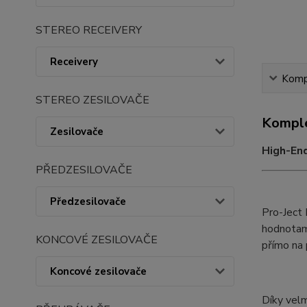
STEREO RECEIVERY
Receivery
Kompl
STEREO ZESILOVAČE
Komple
Zesilovače
High-End
PŘEDZESILOVAČE
Předzesilovače
Pro-Ject
hodnotami
KONCOVÉ ZESILOVAČE
přímo na
Koncové zesilovače
Díky velm