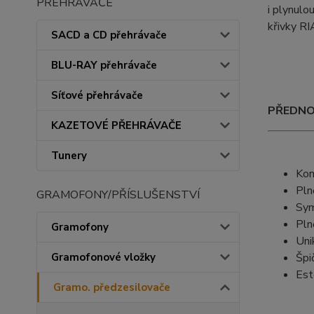
PŘEHRÁVAČE
i plynulo
křivky R
SACD a CD přehrávače
BLU-RAY přehrávače
Síťové přehrávače
PŘEDNO
KAZETOVÉ PŘEHRÁVAČE
Tunery
Kom
Pln
GRAMOFONY/PŘÍSLUŠENSTVÍ
Sym
Pln
Gramofony
Uni
Špi
Gramofonové vložky
Est
Gramo. předzesilovače