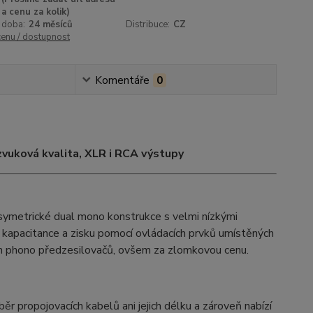
a cenu za kolik)
 doba:
24 měsíců
Distribuce:
CZ
cenu / dostupnost
Komentáře
0
vuková kvalita, XLR i RCA výstupy
ymetrické dual mono konstrukce s velmi nízkými
 kapacitance a zisku pomocí ovládacích prvků umístěných
ch phono předzesilovačů, ovšem za zlomkovou cenu.
ěr propojovacích kabelů ani jejich délku a zároveň nabízí