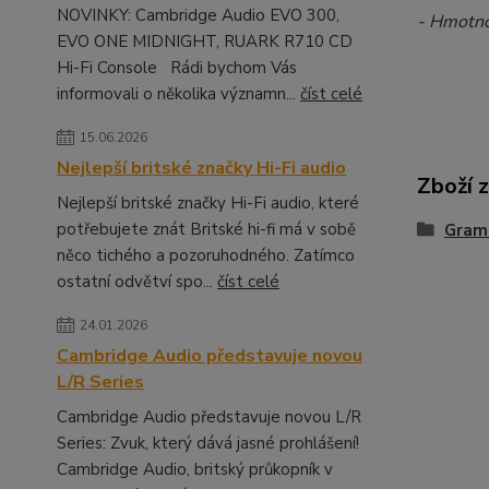
NOVINKY: Cambridge Audio EVO 300,
- Hmotno
EVO ONE MIDNIGHT, RUARK R710 CD
Hi-Fi Console Rádi bychom Vás
informovali o několika významn...
číst celé
15.06.2026
Nejlepší britské značky Hi-Fi audio
Zboží 
Nejlepší britské značky Hi-Fi audio, které
potřebujete znát Britské hi-fi má v sobě
Gramo
něco tichého a pozoruhodného. Zatímco
ostatní odvětví spo...
číst celé
24.01.2026
Cambridge Audio představuje novou
L/R Series
Cambridge Audio představuje novou L/R
Series: Zvuk, který dává jasné prohlášení!
Cambridge Audio, britský průkopník v