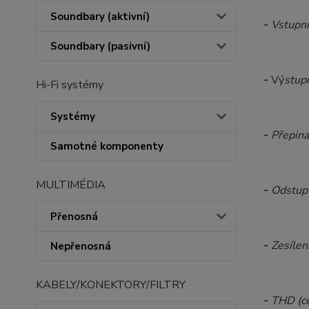
Soundbary (aktivní)
-
Vstupní
Soundbary (pasivní)
-
Vý
stup
Hi-Fi systémy
Systémy
-
Přepina
Samotné komponenty
MULTIMÉDIA
-
Odstup 
Přenosná
-
Zesílení
Nepřenosná
KABELY/KONEKTORY/FILTRY
-
THD (ce