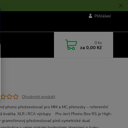
Přihlášení
0
ks
za
0,00 Kč
Ohodnotit produkt
nd phono předzesilovač pro MM a MC přenosky – referenční
á kvalita, XLR i RCA výstupy Pro-Ject Phono Box RS je High-
 gramofonový předzesilovač plně symetrické dual
onstrukce s velmi nízkými hodnotami zkreslení a šumu