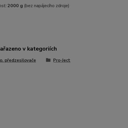
st:
2000 g
(bez napájecího zdroje)
zařazeno v kategoriích
. předzesilovače
Pro-Ject