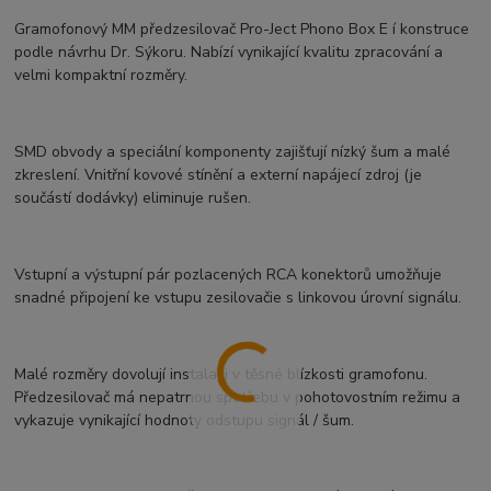
Gramofonový MM předzesilovač Pro-Ject Phono Box E í konstruce
podle návrhu Dr. Sýkoru. Nabízí vynikající kvalitu zpracování a
velmi kompaktní rozměry.
SMD obvody a speciální komponenty zajišťují nízký šum a malé
zkreslení. Vnitřní kovové stínění a externí napájecí zdroj (je
součástí dodávky) eliminuje rušen.
Vstupní a výstupní pár pozlacených RCA konektorů umožňuje
snadné připojení ke vstupu zesilovačie s linkovou úrovní signálu.
Malé rozměry dovolují instalaci v těsné blízkosti gramofonu.
Předzesilovač má nepatrnou spotřebu v pohotovostním režimu a
vykazuje vynikající hodnoty odstupu signál / šum.