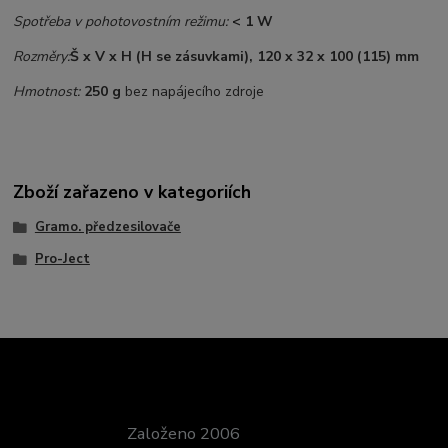
Spotřeba v pohotovostním režimu:
< 1 W
Rozměry:
Š x V x H (H se zásuvkami), 120 x 32 x 100 (115) mm
Hmotnost:
250 g
bez napájecího zdroje
Zboží zařazeno v kategoriích
Gramo. předzesilovače
Pro-Ject
Založeno 2006