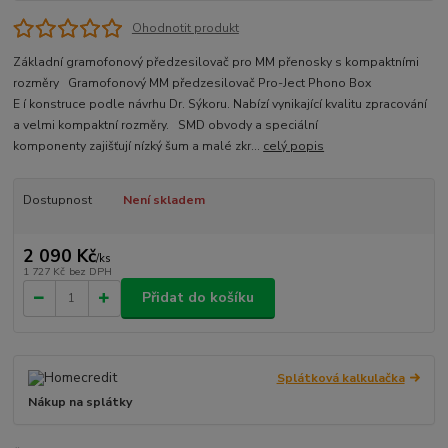
Ohodnotit produkt
Základní gramofonový předzesilovač pro MM přenosky s kompaktními
rozměry Gramofonový MM předzesilovač Pro-Ject Phono Box
E í konstruce podle návrhu Dr. Sýkoru. Nabízí vynikající kvalitu zpracování
a velmi kompaktní rozměry. SMD obvody a speciální
komponenty zajišťují nízký šum a malé zkr...
celý popis
Dostupnost
Není skladem
2 090 Kč
/
ks
1 727 Kč
bez DPH
Přidat do košíku
Splátková kalkulačka
Nákup na splátky