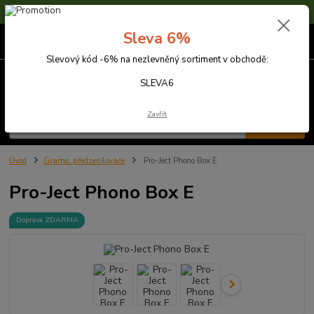
Sleva 6% na nezlevněné zboží s kódem SLEVA6
Sleva 6%
0
ks
za
0,00 Kč
Slevový kód -6% na nezlevněný sortiment v obchodě:
Menu
SLEVA6
Zavřít
Hledat
Úvod
Gramo. předzesilovače
Pro-Ject Phono Box E
Pro-Ject Phono Box E
Doprava ZDARMA