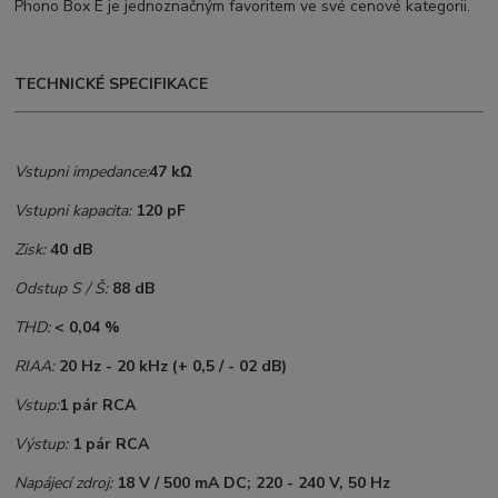
Phono Box E je jednoznačným favoritem ve své cenové kategorii.
TECHNICKÉ SPECIFIKACE
Vstupni impedance:
47 kΩ
Vstupni kapacita:
120 pF
Zisk:
40 dB
Odstup S / Š:
88 dB
THD:
< 0,04 %
RIAA:
20 Hz - 20 kHz (+ 0,5 / - 02 dB)
Vstup:
1 pár RCA
Výstup:
1 pár RCA
Napájecí zdroj:
18 V / 500 mA DC; 220 - 240 V, 50 Hz