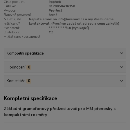
Číslo produktu:
9ppheb
EAN kód:
9120050436350
Výrobce:
Pro-Ject
Barevné provedení:
černé
Nalezli jste
Napište email na info@avemax.cz a my Vás budeme
nižší cenu?:
kontaktovat. (Prosíme zadat url adresu a cenu za kolik)
Hodnocení:
**********/10 (vynikající)
Distribuce:
CZ
Hlídat cenu / dostupnost
Kompletní specifikace
Hodnocení
0
Komentáře
0
Kompletní specifikace
Základní gramofonový předzesilovač pro MM přenosky s
kompaktními rozměry