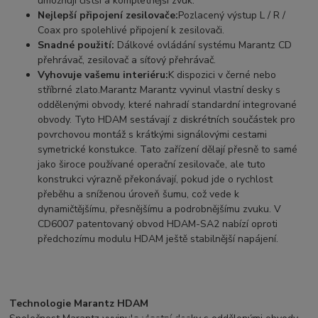
umožňují čistší a kompletnější zvuk.
Nejlepší připojení zesilovače:
Pozlacený výstup L / R /
Coax pro spolehlivé připojení k zesilovači.
Snadné použití:
Dálkové ovládání systému Marantz CD
přehrávač, zesilovač a síťový přehrávač.
Vyhovuje vašemu interiéru:
K dispozici v černé nebo
stříbrné zlato.Marantz Marantz vyvinul vlastní desky s
oddělenými obvody, které nahradí standardní integrované
obvody. Tyto HDAM sestávají z diskrétních součástek pro
povrchovou montáž s krátkými signálovými cestami
symetrické konstukce. Tato zařízení dělají přesně to samé
jako široce používané operační zesilovače, ale tuto
konstrukci výrazně překonávají, pokud jde o rychlost
přeběhu a sníženou úroveň šumu, což vede k
dynamičtějšímu, přesnějšímu a podrobnějšímu zvuku. V
CD6007 patentovaný obvod HDAM-SA2 nabízí oproti
předchozímu modulu HDAM ještě stabilnější napájení.
Technologie Marantz HDAM