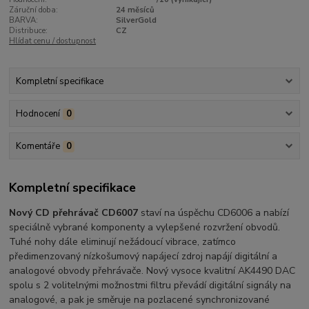
Záruční doba:
24 měsíců
BARVA:
SilverGold
Distribuce:
CZ
Hlídat cenu / dostupnost
Kompletní specifikace
Hodnocení
0
Komentáře
0
Kompletní specifikace
Nový CD přehrávač CD6007
staví na úspěchu CD6006 a nabízí
speciálně vybrané komponenty a vylepšené rozvržení obvodů.
Tuhé nohy dále eliminují nežádoucí vibrace, zatímco
předimenzovaný nízkošumový napájecí zdroj napájí digitální a
analogové obvody přehrávače. Nový vysoce kvalitní AK4490 DAC
spolu s 2 volitelnými možnostmi filtru převádí digitální signály na
analogové, a pak je směruje na pozlacené synchronizované