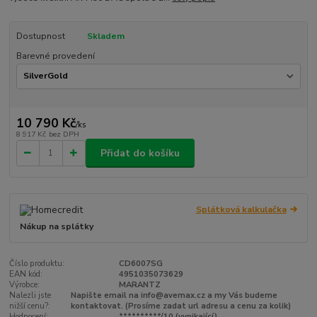
Dostupnost
Skladem
Barevné provedení
10 790 Kč
/
ks
8 917 Kč
bez DPH
Přidat do košíku
Splátková kalkulačka
Nákup na splátky
Číslo produktu:
CD6007SG
EAN kód:
4951035073629
Výrobce:
MARANTZ
Nalezli jste
Napište email na info@avemax.cz a my Vás budeme
nižší cenu?:
kontaktovat. (Prosíme zadat url adresu a cenu za kolik)
Hodnocení:
**********/10 (vynikající)