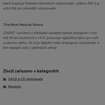
která zlepšuje hluboké stereofonní zobrazování, zatímco filtr 2 je
ostrý filtr pro přesnější zobrazování.
The Most Musical Sound
CD6007, navržený a důkladně vyladěný týmem čerpajícím z více
než 65 let zkušeností s Hi-Fi, poskytuje výjimečný výkon pro vaši
zvukovou sbírku. Ať už je digitální nebo analogový, vychutnejte si
ten nejlepší zvuk z jakéhokoli zdroje.
Zboží zařazeno v kategoriích
SACD a CD přehrávače
Marantz