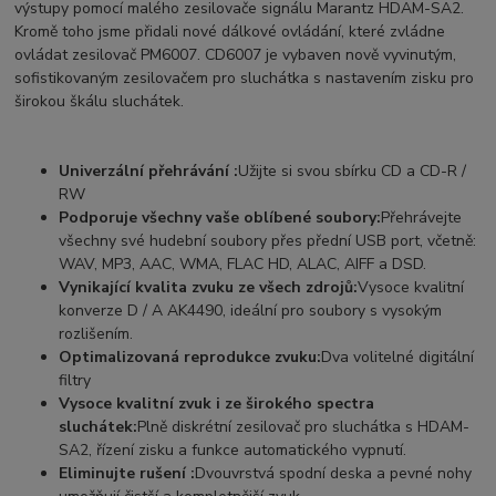
výstupy pomocí malého zesilovače signálu Marantz HDAM-SA2.
Kromě toho jsme přidali nové dálkové ovládání, které zvládne
ovládat zesilovač PM6007. CD6007 je vybaven nově vyvinutým,
sofistikovaným zesilovačem pro sluchátka s nastavením zisku pro
širokou škálu sluchátek.
Univerzální přehrávání :
Užijte si svou sbírku CD a CD-R /
RW
Podporuje všechny vaše oblíbené soubory:
Přehrávejte
všechny své hudební soubory přes přední USB port, včetně:
WAV, MP3, AAC, WMA, FLAC HD, ALAC, AIFF a DSD.
Vynikající kvalita zvuku ze všech zdrojů:
Vysoce kvalitní
konverze D / A AK4490, ideální pro soubory s vysokým
rozlišením.
Optimalizovaná reprodukce zvuku:
Dva volitelné digitální
filtry
Vysoce kvalitní zvuk i ze širokého spectra
sluchátek:
Plně diskrétní zesilovač pro sluchátka s HDAM-
SA2, řízení zisku a funkce automatického vypnutí.
Eliminujte rušení :
Dvouvrstvá spodní deska a pevné nohy