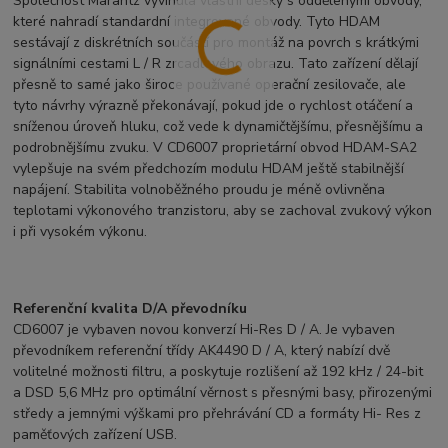
Společnost Marantz vyvinula vlastní desky s oddělenými obvody,
které nahradí standardní integrované obvody. Tyto HDAM
sestávají z diskrétních součástí pro montáž na povrch s krátkými
signálními cestami L / R zrcadlového obrazu. Tato zařízení dělají
přesně to samé jako široce používané operační zesilovače, ale
tyto návrhy výrazně překonávají, pokud jde o rychlost otáčení a
sníženou úroveň hluku, což vede k dynamičtějšímu, přesnějšímu a
podrobnějšímu zvuku. V CD6007 proprietární obvod HDAM-SA2
vylepšuje na svém předchozím modulu HDAM ještě stabilnější
napájení. Stabilita volnoběžného proudu je méně ovlivněna
teplotami výkonového tranzistoru, aby se zachoval zvukový výkon
i při vysokém výkonu.
Referenční kvalita D/A převodníku
CD6007 je vybaven novou konverzí Hi-Res D / A. Je vybaven
převodníkem referenční třídy AK4490 D / A, který nabízí dvě
volitelné možnosti filtru, a poskytuje rozlišení až 192 kHz / 24-bit
a DSD 5,6 MHz pro optimální věrnost s přesnými basy, přirozenými
středy a jemnými výškami pro přehrávání CD a formáty Hi- Res z
paměťových zařízení USB.