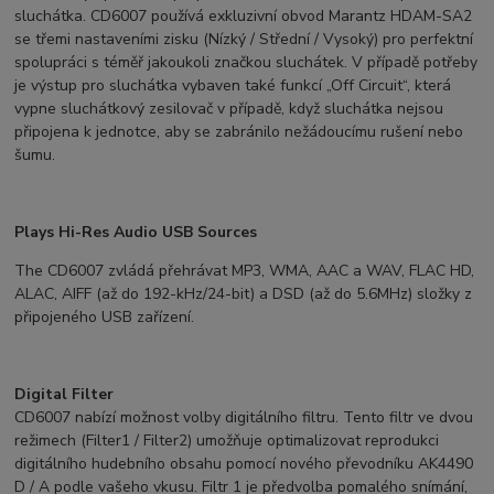
sluchátka. CD6007 používá exkluzivní obvod Marantz HDAM-SA2
se třemi nastaveními zisku (Nízký / Střední / Vysoký) pro perfektní
spolupráci s téměř jakoukoli značkou sluchátek. V případě potřeby
je výstup pro sluchátka vybaven také funkcí „Off Circuit“, která
vypne sluchátkový zesilovač v případě, když sluchátka nejsou
připojena k jednotce, aby se zabránilo nežádoucímu rušení nebo
šumu.
Plays Hi-Res Audio USB Sources
The CD6007 zvládá přehrávat MP3, WMA, AAC a WAV, FLAC HD,
ALAC, AIFF (až do 192-kHz/24-bit) a DSD (až do 5.6MHz) složky z
připojeného USB zařízení.
Digital Filter
CD6007 nabízí možnost volby digitálního filtru. Tento filtr ve dvou
režimech (Filter1 / Filter2) umožňuje optimalizovat reprodukci
digitálního hudebního obsahu pomocí nového převodníku AK4490
D / A podle vašeho vkusu. Filtr 1 je předvolba pomalého snímání,