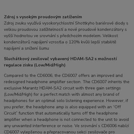
Zdroj s vysokým proudovým zatížením
Zdroj zvuku využívá vysokorychlostní Shottkyho bariérové diody s
velkou proudovou zatížitelností a nové proudové kondenzátory s
vyšší hodnotou ve srovnání s předchozím modelem. Velikost
kondenzátorů napájení vzrostla o 120% kvůli lepší stabilitě
napájení a snížení šumu
Sluchátkový zesilovač vybavený HDAM-SA2 s možností
regulace zisku (Low/Mid/High)
Compared to the CD6006, the CD6007 offers an improved and
redesigned headphone amplifier section. The CD6007 inherits the
exclusive Marantz HDAM-SA2 circuit with three gain settings
(Low/Mid/High) for a perfect match with almost any brand of
headphones for an optimal solo listening experience. However, if
you prefer, the headphone amp is also equipped with an “Off
Circuit” function that automatically turns off the headphone
amplifier when a headphone is not connected to the unit to avoid
any unwanted interference or noise. Ve srovnání s CD6006 nabízí
CD6007 vylepšenou a přepracovanou sekci zesilovače pro