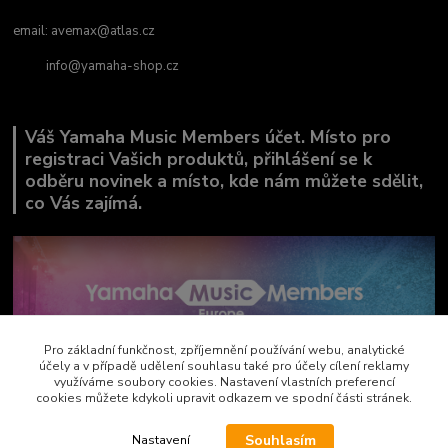
email:
avemax@atlas.cz
info@yamaha-shop.cz
Váš Yamaha Music Members účet. Místo pro
registraci Vašich produktů, přihlášení se k
odběru novinek a místo, kde nám můžete sdělit,
co Vás zajímá.
Pro základní funkčnost, zpříjemnění používání webu, analytické
účely a v případě udělení souhlasu také pro účely cílení reklamy
využíváme soubory cookies. Nastavení vlastních preferencí
cookies můžete kdykoli upravit odkazem ve spodní části stránek.
Souhlasím
Nastavení