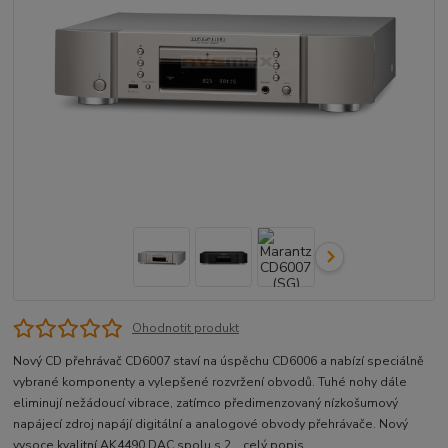
Ohodnotit produkt
Nový CD přehrávač CD6007 staví na úspěchu CD6006 a nabízí speciálně
vybrané komponenty a vylepšené rozvržení obvodů. Tuhé nohy dále
eliminují nežádoucí vibrace, zatímco předimenzovaný nízkošumový
napájecí zdroj napájí digitální a analogové obvody přehrávače. Nový
vysoce kvalitní AK4490 DAC spolu s 2...
celý popis