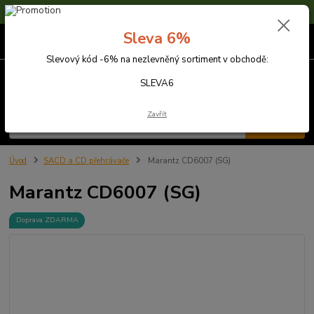
Sleva 6% na nezlevněné zboží s kódem SLEVA6
Sleva 6%
0
ks
za
0,00 Kč
Slevový kód -6% na nezlevněný sortiment v obchodě:
Menu
SLEVA6
Zavřít
Hledat
Úvod
SACD a CD přehrávače
Marantz CD6007 (SG)
Marantz CD6007 (SG)
Doprava ZDARMA