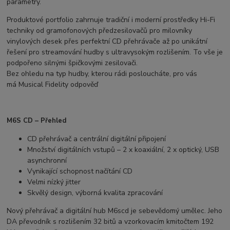
parametry.
Produktové portfolio zahrnuje tradiční i moderní prostředky Hi-Fi
techniky od gramofonových předzesilovačů pro milovníky
vinylových desek přes perfektní CD přehrávače až po unikátní
řešení pro streamování hudby s ultravysokým rozlišením. To vše je
podpořeno silnými špičkovými zesilovači.
Bez ohledu na typ hudby, kterou rádi posloucháte, pro vás
má Musical Fidelity odpověď
M6S CD – Přehled
CD přehrávač a centrální digitální připojení
Množství digitálních vstupů – 2 x koaxiální, 2 x optický, USB
asynchronní
Vynikající schopnost načítání CD
Velmi nízký jitter
Skvělý design, výborná kvalita zpracování
Nový přehrávač a digitální hub M6scd je sebevědomý umělec. Jeho
DA převodník s rozlišením 32 bitů a vzorkovacím kmitočtem 192