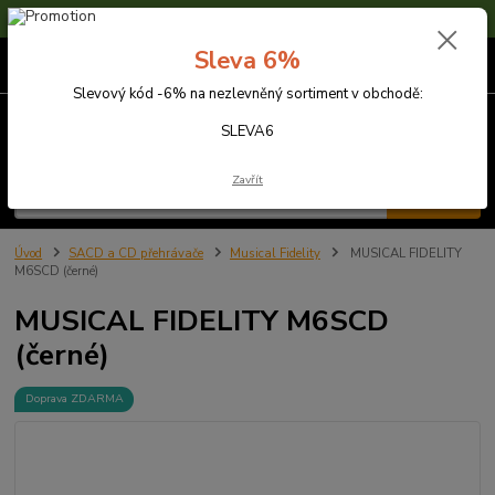
Sleva 6% na nezlevněné zboží s kódem SLEVA6
Sleva 6%
0
ks
za
0,00 Kč
Slevový kód -6% na nezlevněný sortiment v obchodě:
Menu
SLEVA6
Zavřít
Hledat
Úvod
SACD a CD přehrávače
Musical Fidelity
MUSICAL FIDELITY
M6SCD (černé)
MUSICAL FIDELITY M6SCD
(černé)
Doprava ZDARMA