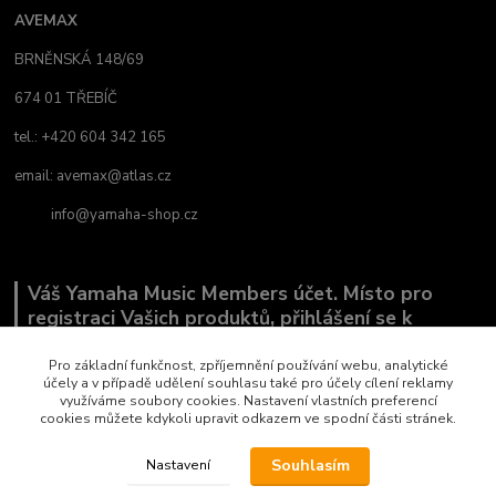
AVEMAX
BRNĚNSKÁ 148/69
674 01 TŘEBÍČ
tel.: +420 604 342 165
email:
avemax@atlas.cz
info@yamaha-shop.cz
Váš Yamaha Music Members účet. Místo pro
registraci Vašich produktů, přihlášení se k
odběru novinek a místo, kde nám můžete sdělit,
co Vás zajímá.
Pro základní funkčnost, zpříjemnění používání webu, analytické
účely a v případě udělení souhlasu také pro účely cílení reklamy
využíváme soubory cookies. Nastavení vlastních preferencí
cookies můžete kdykoli upravit odkazem ve spodní části stránek.
Souhlasím
Nastavení