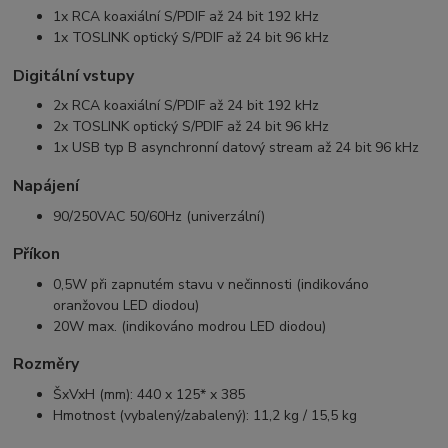
1x RCA koaxiální S/PDIF až 24 bit 192 kHz
1x TOSLINK optický S/PDIF až 24 bit 96 kHz
Digitální vstupy
2x RCA koaxiální S/PDIF až 24 bit 192 kHz
2x TOSLINK optický S/PDIF až 24 bit 96 kHz
1x USB typ B asynchronní datový stream až 24 bit 96 kHz
Napájení
90/250VAC 50/60Hz (univerzální)
Příkon
0,5W při zapnutém stavu v nečinnosti (indikováno
oranžovou LED diodou)
20W max. (indikováno modrou LED diodou)
Rozměry
ŠxVxH (mm): 440 x 125* x 385
Hmotnost (vybalený/zabalený): 11,2 kg / 15,5 kg