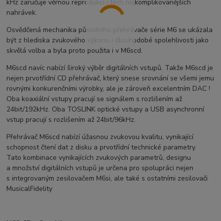
kHz zaručuje věrnou reprodukci i těch nejkomplikovanějších
nahrávek.
Osvědčená mechanika původního přehrávače série M6 se ukázala
být z hlediska zvukového výkonu i dlouhodobé spolehlivosti jako
skvělá volba a byla proto použita i v M6scd.
M6scd navíc nabízí široký výběr digitálních vstupů. Takže M6scd je
nejen prvotřídní CD přehrávač, který snese srovnání se všemi jemu
rovnými konkurenčními výrobky, ale je zároveň excelentním DAC !
Oba koaxiální vstupy pracují se signálem s rozlišením až
24bit/192kHz. Oba TOSLINK optické vstupy a USB asynchronní
vstup pracují s rozlišením až 24bit/96kHz.
Přehrávač M6scd nabízí úžasnou zvukovou kvalitu, vynikající
schopnost čtení dat z disku a prvotřídní technické parametry.
Tato kombinace vynikajících zvukových parametrů, designu
a množství digitálních vstupů je určena pro spolupráci nejen
s integrovaným zesilovačem M6si, ale také s ostatními zesilovači
MusicalFidelity