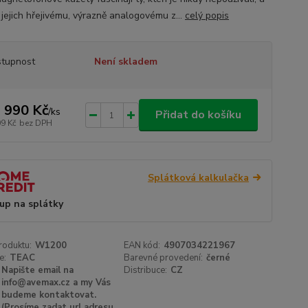
 jejich hřejivému, výrazně analogovému z...
celý popis
tupnost
Není skladem
 990 Kč
/
ks
Přidat do košíku
09 Kč
bez DPH
Splátková kalkulačka
up na splátky
roduktu:
W1200
EAN kód:
4907034221967
e:
TEAC
Barevné provedení:
černé
Napište email na
Distribuce:
CZ
info@avemax.cz a my Vás
budeme kontaktovat.
(Prosíme zadat url adresu