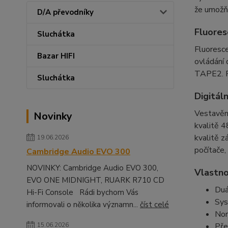
že umožňu
D/A převodníky
Fluores
Sluchátka
Fluoresc
Bazar HIFI
ovládání 
TAPE2. Fu
Sluchátka
Digitál
Vestavěný
Novinky
kvalitě 4
kvalitě z
19.06.2026
počítače,
Cambridge Audio EVO 300
NOVINKY: Cambridge Audio EVO 300,
Vlastno
EVO ONE MIDNIGHT, RUARK R710 CD
Duá
Hi-Fi Console Rádi bychom Vás
Sys
informovali o několika významn...
číst celé
Nor
Pře
15.06.2026