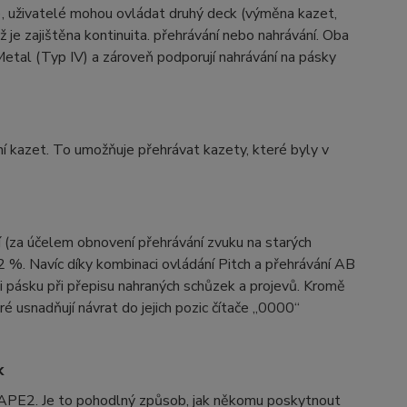
), uživatelé mohou ovládat druhý deck (výměna kazet,
ž je zajištěna kontinuita. přehrávání nebo nahrávání. Oba
Metal (Typ IV) a zároveň podporují nahrávání na pásky
í kazet. To umožňuje přehrávat kazety, které byly v
 (za účelem obnovení přehrávání zvuku na starých
2 %. Navíc díky kombinaci ovládání Pitch a přehrávání AB
 pásku při přepisu nahraných schůzek a projevů. Kromě
usnadňují návrat do jejich pozic čítače „0000“
k
TAPE2. Je to pohodlný způsob, jak někomu poskytnout