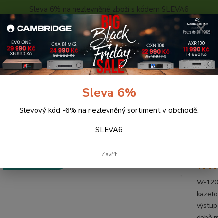
Sleva 6% na nezlevněné zboží s kódem SLEVA6
..
KONTAKTY
O NÁS
POPTÁVKA ZBOŽÍ - KALKULACE
Hledat
Sleva 6%
Slevový kód -6% na nezlevněný sortiment v obchodě:
KAZETOVÉ PŘEHRÁVAČE
TEAC W-1200
SLEVA6
C W-1200
Zavřít
Doprava ZDARMA
W-1200
kazeto
výstup
době ma