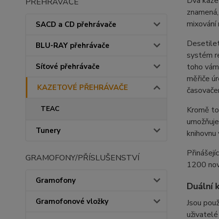
Dva kazet
PŘEHRÁVAČE
znamená, 
mixování 
SACD a CD přehrávače
Desetile
BLU-RAY přehrávače
systém r
toho vám 
Síťové přehrávače
měřiče úr
KAZETOVÉ PŘEHRÁVAČE
časovačem
TEAC
Kromě to
umožňuje 
Tunery
knihovnu 
Přinášejí
GRAMOFONY/PŘÍSLUŠENSTVÍ
1200 nov
Gramofony
Duální 
Gramofonové vložky
Jsou pou
uživatelé