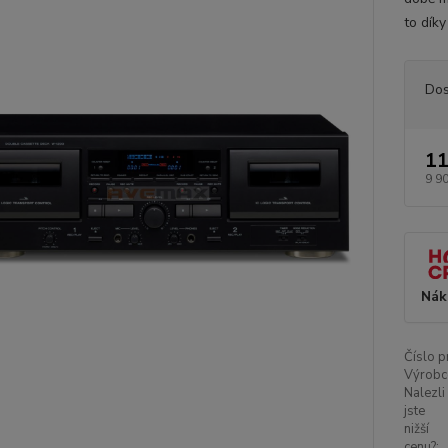
to díky
Dos
11
9 9
Nák
Číslo p
Výrobc
Nalezli
jste
nižší
cenu?: