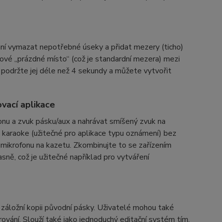
 vymazat nepotřebné úseky a přidat mezery (ticho)
é „prázdné místo“ (což je standardní mezera) mezi
podržte jej déle než 4 sekundy a můžete vytvořit
vací aplikace
onu a zvuk pásku/aux a nahrávat smíšený zvuk na
 karaoke (užitečné pro aplikace typu oznámení) bez
mikrofonu na kazetu. Zkombinujte to se zařízením
sně, což je užitečné například pro vytváření
 záložní kopii původní pásky. Uživatelé mohou také
vání. Slouží také jako jednoduchý editační systém tím,