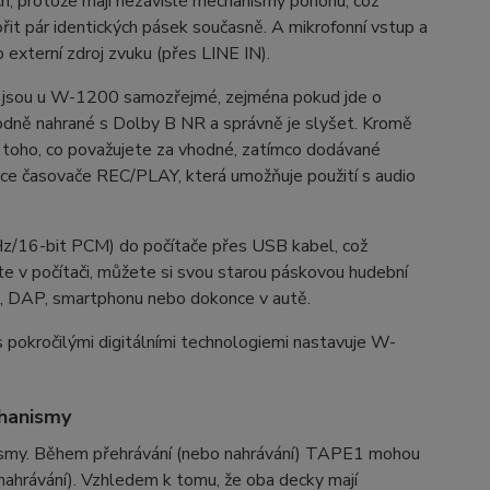
ch, protože mají nezávislé mechanismy pohonu, což
it pár identických pásek současně. A mikrofonní vstup a
 externí zdroj zvuku (přes LINE IN).
í jsou u W-1200 samozřejmé, zejména pokud jde o
odně nahrané s Dolby B NR a správně je slyšet. Kromě
 toho, co považujete za vhodné, zatímco dodávané
kce časovače REC/PLAY, která umožňuje použití s ​​audio
Hz/16-bit PCM) do počítače přes USB kabel, což
jete v počítači, můžete si svou starou páskovou hudební
če, DAP, smartphonu nebo dokonce v autě.
s pokročilými digitálními technologiemi nastavuje W-
chanismy
ismy. Během přehrávání (nebo nahrávání) TAPE1 mohou
 nahrávání). Vzhledem k tomu, že oba decky mají