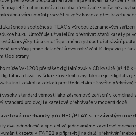
ové přehrávače podporují nahrávání a přehrávání na každém z ni
že majitelé mohou nahrávat na oba přehrávače současně a vytvoř
mikrofonu vám umožní procvičit si zpěv karaoke přes kazetu nebo
tí zkušeností společnosti TEAC s výrobou záznamových zařízen
edukce hluku. Umožňuje uživatelům přehrávat starší kazety pův
ovládání výšky tónu umožňuje změnit rychlost přehrávání podle
ovně umožňují jemné doladění úrovní nahrávání. K dispozici je fun
 třetí strany.
ho může W-1200 přenášet digitální zvuk v CD kvalitě (až 48 k
digitální archivaci vaší kazetové knihovny. Jakmile je zdigitalizu
vychutnat kdykoli a kdekoli prostřednictvím síťového přehráva
cí vysoký standard věrnosti jako záznamové zařízení v kombinaci 
ý standard pro dvojité kazetové přehrávače v moderní době.
kazetové mechaniky pro REC/PLAY s nezávislými me
žity dva jednoduché a spolehlivé jednosměrné kazetové mechan
 vyměnit kazetu v TAPE2 a připravit ji na další přehrávání (nebo