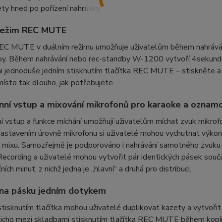
ety hned po pořízení nahrávky.
 režim REC MUTE
EC MUTE v duálním režimu umožňuje uživatelům během nahrávání
py. Během nahrávání nebo rec-standby W-1200 vytvoří 4sekundov
 jednoduše jedním stisknutím tlačítka REC MUTE – stiskněte a 
ísto tak dlouho, jak potřebujete.
nní vstup a mixování mikrofonů pro karaoke a oznamo
í vstup a funkce míchání umožňují uživatelům míchat zvuk mikrof
astavením úrovně mikrofonu si uživatelé mohou vychutnat výkon
 mixu. Samozřejmě je podporováno i nahrávání samotného zvuku 
Recording a uživatelé mohou vytvořit pár identických pásek souča
ích minut, z nichž jedna je „hlavní“ a druhá pro distribuci.
na pásku jedním dotykem
isknutím tlačítka mohou uživatelé duplikovat kazety a vytvořit
ticho mezi skladbami stisknutím tlačítka REC MUTE během kopíro