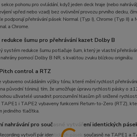
 sekce pohonu pro ovládání, když jeden deck hraje (nebo nahrává
evíjení vpřed nebo vzad) bez ovlivnění provozu prvního decku, čím
e podporují přehrávání pásek Normal (Typ I), Chrome (Typ II) a 
mal a Chrome.
redukce šumu pro přehrávání kazet Dolby B
 systém redukce šumu potlačuje šum, který je vlastní přehráván
 nahrány pomocí Dolby B NR, s kvalitou zvuku blízkou originálu.
Pitch control a RTZ
vybaveno ovládáním výšky tónu, které mění rychlost přehrávání
na původní tóninu) tím, že umožňuje úpravu rychlosti pásky o ±1
hou uživatelé usnadnit porozumění hlasům při snížené rychlosti
 TAPE1 i TAPE2 vybaveny funkcemi Return-to-Zero (RTZ), které 
m jediného tlačítka.
ní nahrávání pro současné vytváření identických páse
 Recording vytvoří pár identických pásek současně na TAPE1 a 