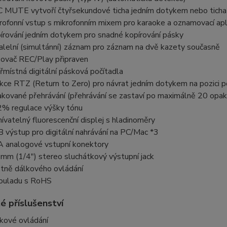
 MUTE vytvoří čtyřsekundové ticha jedním dotykem nebo ticha 
rofonní vstup s mikrofonním mixem pro karaoke a oznamovací apl
írování jedním dotykem pro snadné kopírování pásky
alelní (simultánní) záznam pro záznam na dvě kazety současně
ovač REC/Play připraven
řmístná digitální pásková počítadla
kce RTZ (Return to Zero) pro návrat jedním dotykem na pozici p
kované přehrávání (přehrávání se zastaví po maximálně 20 opak
% regulace výšky tónu
ívatelný fluorescenční displej s hladinoměry
 výstup pro digitální nahrávání na PC/Mac *3
 analogové vstupní konektory
 mm (1/4") stereo sluchátkový výstupní jack
tně dálkového ovládání
ouladu s RoHS
é příslušenství
kové ovládání