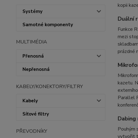
kopii kaz
Systémy
Duální
Samotné komponenty
Funkce R
mezi sto
MULTIMÉDIA
skladbami
prázdné m
Přenosná
Mikrofo
Nepřenosná
Mikrofonn
kazetu. N
KABELY/KONEKTORY/FILTRY
externího
Parallel 
Kabely
konferenčn
Síťové filtry
Dabing 
Pouhým st
PŘEVODNÍKY
vytvořit 