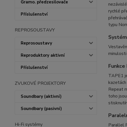
Gramo. předzesilovače
nezávislé
rychlé př
Příslušenství
přehrávač
typu Nor
REPROSOUSTAVY
Systém 
Reprosoustavy
Vestavěný
minulosti
Reproduktory aktivní
Funkce 
Příslušenství
TAPE1 je 
kazetách 
ZVUKOVÉ PROJEKTORY
Repeat mo
toho jsou
Soundbary (aktivní)
stisknutí
Soundbary (pasivní)
Paralel
Hi-Fi systémy
Parallel