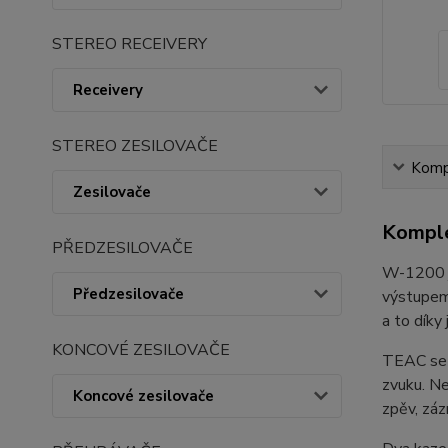
STEREO RECEIVERY
Receivery
STEREO ZESILOVAČE
Kompl
Zesilovače
Komple
PŘEDZESILOVAČE
W-1200 j
Předzesilovače
výstupem 
a to díky
KONCOVÉ ZESILOVAČE
TEAC se r
zvuku. Ne
Koncové zesilovače
zpěv, záz