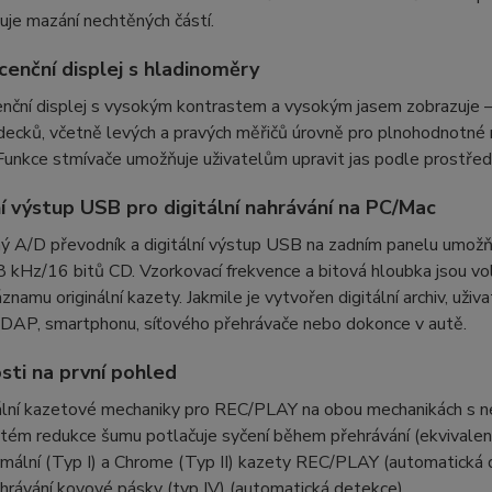
je mazání nechtěných částí.
cenční displej s hladinoměry
enční displej s vysokým kontrastem a vysokým jasem zobrazuje –
decků, včetně levých a pravých měřičů úrovně pro plnohodnotné 
nkce stmívače umožňuje uživatelům upravit jas podle prostředí
ní výstup USB pro digitální nahrávání na PC/Mac
 A/D převodník a digitální výstup USB na zadním panelu umožňuj
8 kHz/16 bitů CD. Vzorkovací frekvence a bitová hloubka jsou vo
áznamu originální kazety. Jakmile je vytvořen digitální archiv, už
 DAP, smartphonu, síťového přehrávače nebo dokonce v autě.
sti na první pohled
lní kazetové mechaniky pro REC/PLAY na obou mechanikách s 
tém redukce šumu potlačuje syčení během přehrávání (ekvivale
mální (Typ I) a Chrome (Typ II) kazety REC/PLAY (automatická 
hrávání kovové pásky (typ IV) (automatická detekce)