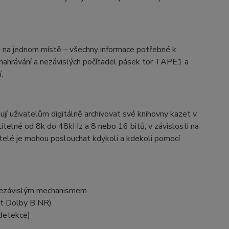
 na jednom místě – všechny informace potřebné k
nahrávání a nezávislých počítadel pásek tor TAPE1 a
.
í uživatelům digitálně archivovat své knihovny kazet v
litelné od 8k do 48kHz a 8 nebo 16 bitů, v závislosti na
ivatelé je mohou poslouchat kdykoli a kdekoli pomocí
nezávislým mechanismem
nt Dolby B NR)
detekce)