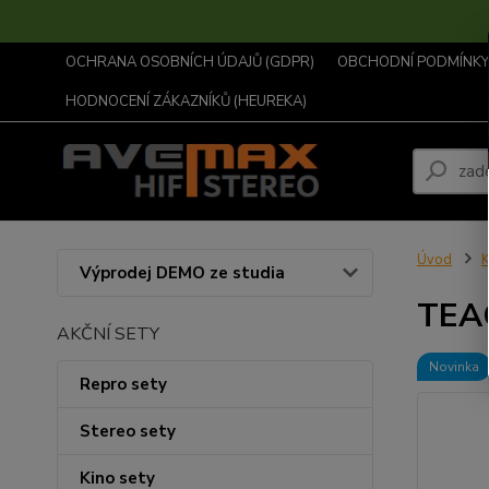
OCHRANA OSOBNÍCH ÚDAJŮ (GDPR)
OBCHODNÍ PODMÍNKY .
HODNOCENÍ ZÁKAZNÍKŮ (HEUREKA)
Úvod
Výprodej DEMO ze studia
TEA
AKČNÍ SETY
Novinka
Repro sety
Stereo sety
Kino sety