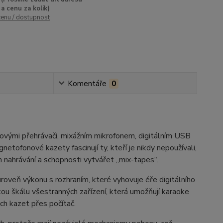
a cenu za kolik)
cenu / dostupnost
Komentáře
0
ými přehrávači, mixážním mikrofonem, digitálním USB
tofonové kazety fascinují ty, kteří je nikdy nepoužívali,
 nahrávání a schopnosti vytvářet „mix-tapes“.
roveň výkonu s rozhraním, které vyhovuje éře digitálního
okou škálu všestranných zařízení, která umožňují karaoke
ch kazet přes počítač.