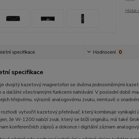
Hlídat 
etní specifikace
Hodnocení
0
tní specifikace
e dvojitý kazetový magnetofon se dvěma jednosměrnými kazetov
a dalšími všestrannými funkcemi nahrávání. V poslední době magne
 jejich hřejivému, výrazně analogovému zvuku, nemluvě o snadném
ozhodl vytvořit kazetový přehrávač, který kombinuje vynikající ú
jen, že W-1200 nabízí zvuk, který se blíží originálu, má také šir
nam konferenčních zápisů a dokonce i digitální záznam analogový