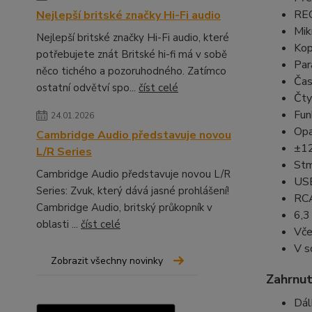
REC
Nejlepší britské značky Hi-Fi audio
Mik
Nejlepší britské značky Hi-Fi audio, které
Kop
potřebujete znát Britské hi-fi má v sobě
Par
něco tichého a pozoruhodného. Zatímco
Čas
ostatní odvětví spo...
číst celé
Čty
Fun
24.01.2026
Opa
Cambridge Audio představuje novou
±12
L/R Series
Stm
Cambridge Audio představuje novou L/R
USB
Series: Zvuk, který dává jasné prohlášení!
RCA
Cambridge Audio, britský průkopník v
6,3
oblasti ...
číst celé
Vče
V s
Zobrazit všechny novinky
Zahrnut
Dál