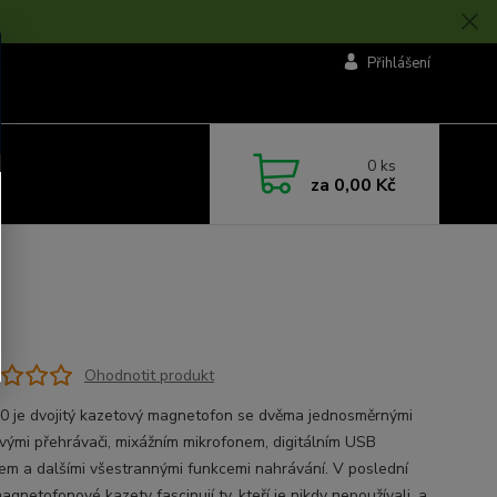
Přihlášení
0
ks
za
0,00 Kč
Ohodnotit produkt
 je dvojitý kazetový magnetofon se dvěma jednosměrnými
vými přehrávači, mixážním mikrofonem, digitálním USB
em a dalšími všestrannými funkcemi nahrávání. V poslední
gnetofonové kazety fascinují ty, kteří je nikdy nepoužívali, a