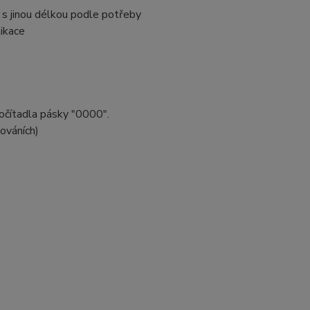
s jinou délkou podle potřeby
ikace
očítadla pásky "0000".
ováních)