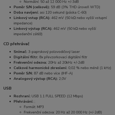
Normální: 50 až 12 000 Hz +/-3dB
Poměr S/N (celkově):
59 dB (3% THD úroveň WTD)
Doba navíjení:
asi 120 sekund (páska C-60)
Linkový vstup (RCA):
462 mV (50 kΩ nebo vyšší vstupní
impedance)
Linkový výstup (RCA):
462 mV (50 kΩ nebo vyšší
impedanční zátěž)
CD přehrávač
Snímač:
3-paprskový polovodičový laser
Digitální filtr:
8x převzorkovací digitální filtr
Frekvenční odezva:
20Hz až 20kHz +/-2dB
Celkové harmonické zkreslení:
0,02 % nebo méně (1 kHz)
Poměr S/N:
87 dB nebo více (IHF-A)
Analogový výstup (RCA):
2,0V
USB
Rozhraní:
USB 1.1 FULL SPEED (12 Mbps)
Přehrávání:
;
Formát: MP3
Frekvenční odezva: 20 Hz až 20 000 Hz (+/-2dB)