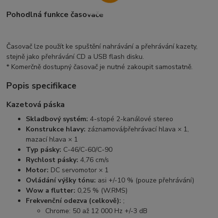
Pohodlná funkce časovače
Časovač lze použít ke spuštění nahrávání a přehrávání kazety,
stejně jako přehrávání CD a USB flash disku.
* Komerčně dostupný časovač je nutné zakoupit samostatně.
Popis specifikace
Kazetová páska
Skladbový systém:
4-stopé 2-kanálové stereo
Konstrukce hlavy:
záznamová/přehrávací hlava × 1,
mazací hlava × 1
Typ pásky:
C-46/C-60/C-90
Rychlost pásky:
4,76 cm/s
Motor:
DC servomotor × 1
Ovládání výšky tónu:
asi +/-10 % (pouze přehrávání)
Wow a flutter:
0,25 % (W.RMS)
Frekvenční odezva (celkově):
;
Chrome: 50 až 12 000 Hz +/-3 dB