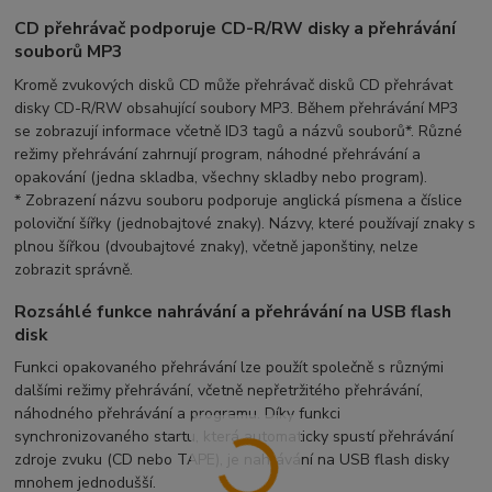
CD přehrávač podporuje CD-R/RW disky a přehrávání
souborů MP3
Kromě zvukových disků CD může přehrávač disků CD přehrávat
disky CD-R/RW obsahující soubory MP3. Během přehrávání MP3
se zobrazují informace včetně ID3 tagů a názvů souborů*. Různé
režimy přehrávání zahrnují program, náhodné přehrávání a
opakování (jedna skladba, všechny skladby nebo program).
* Zobrazení názvu souboru podporuje anglická písmena a číslice
poloviční šířky (jednobajtové znaky). Názvy, které používají znaky s
plnou šířkou (dvoubajtové znaky), včetně japonštiny, nelze
zobrazit správně.
Rozsáhlé funkce nahrávání a přehrávání na USB flash
disk
Funkci opakovaného přehrávání lze použít společně s různými
dalšími režimy přehrávání, včetně nepřetržitého přehrávání,
náhodného přehrávání a programu. Díky funkci
synchronizovaného startu, která automaticky spustí přehrávání
zdroje zvuku (CD nebo TAPE), je nahrávání na USB flash disky
mnohem jednodušší.