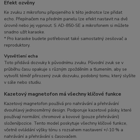
Efekt ozvěny
Ke zvuku z mikrofonu připojeného k této jednotce lze přidat
echo. Přepínačem na předním panelu lze efekt nastavit na dvě
úrovně nebo jej vypnout. S AD-850-SE a mikrofonem si můžete
snadno užít karaoke.
* Pro karaoke budete potřebovat také samostatný zesilovač a
reproduktory.
Vysvětlení echa
Toto přidává dozvuky k původnímu zvuku. Původní zvuk se v
průběhu času opakuje s různým zpožděním a tlumením, aby se
vytvořil téměř přirozený zvuk dozvuku, podobný tomu, který slyšíte
v sále nebo studiu.
Kazetový magnetofon má všechny klíčové funkce
Kazetový magnetofon používá pro nahrávání a přehrávání
dvouhlavý jednosměrný design. Podporuje kazetové pásky, které
používají normální, chromové a kovové (pouze přehrávání)
složení/pozice. Tento model poskytuje všechny klíčové funkce,
včetně ovládání výšky tónu s rozsahem nastavení +/-10 % a
nahrávání a přehrávání s časovačem.