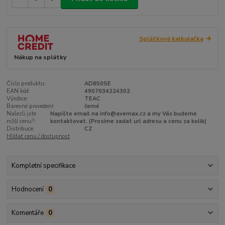
Splátková kalkulačka
Nákup na splátky
Číslo produktu:
AD850SE
EAN kód:
4907034224302
Výrobce:
TEAC
Barevné provedení:
černé
Nalezli jste
Napište email na info@avemax.cz a my Vás budeme
nižší cenu?:
kontaktovat. (Prosíme zadat url adresu a cenu za kolik)
Distribuce:
CZ
Hlídat cenu / dostupnost
Kompletní specifikace
Hodnocení
0
Komentáře
0