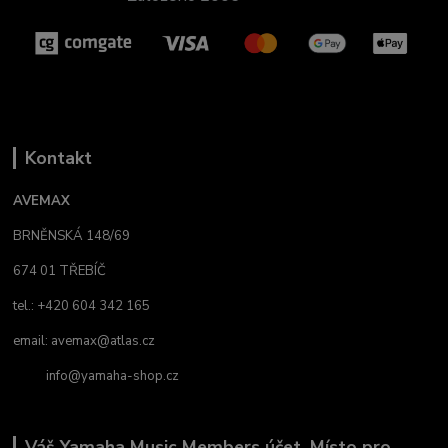
Kontakt
AVEMAX
BRNĚNSKÁ 148/69
674 01 TŘEBÍČ
tel.: +420 604 342 165
email:
avemax@atlas.cz
info@yamaha-shop.cz
Váš Yamaha Music Members účet. Místo pro