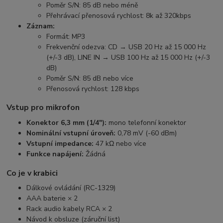
Poměr S/N: 85 dB nebo méně
Přehrávací přenosová rychlost: 8k až 320kbps
Záznam:
Formát: MP3
Frekvenční odezva: CD → USB 20 Hz až 15 000 Hz
(+/-3 dB), LINE IN → USB 100 Hz až 15 000 Hz (+/-3
dB)
Poměr S/N: 85 dB nebo více
Přenosová rychlost: 128 kbps
Vstup pro mikrofon
Konektor 6,3 mm (1/4"):
mono telefonní konektor
Nominální vstupní úroveň:
0,78 mV (-60 dBm)
Vstupní impedance:
47 kΩ nebo více
Funkce napájení:
Žádná
Co je v krabici
Dálkové ovládání (RC-1329)
AAA baterie × 2
Rack audio kabely RCA × 2
Návod k obsluze (záruční list)