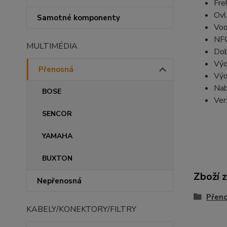
Fre
Ovl
Samotné komponenty
Vod
NFC
MULTIMÉDIA
Dob
Výd
Přenosná
Výd
Nab
BOSE
Ver
SENCOR
YAMAHA
BUXTON
Zboží 
Nepřenosná
Přen
KABELY/KONEKTORY/FILTRY