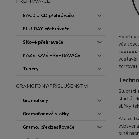
PŘEHRÁVAČE
SACD a CD přehrávače
BLU-RAY přehrávače
Sportovci
Síťové přehrávače
vás abso
reprodu
KAZETOVÉ PŘEHRÁVAČE
vestavěn
zdržovat 
Tunery
Techno
GRAMOFONY/PŘÍSLUŠENSTVÍ
Sluchátk
sluchátek
Gramofony
sbírky ta
Gramofonové vložky
Ale co b
vybaven
Gramo. předzesilovače
plné nabi