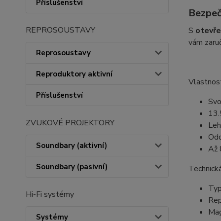
Příslušenství
Bezpeč
REPROSOUSTAVY
S
otevře
vám zaruč
Reprosoustavy
Reproduktory aktivní
Vlastnost
Příslušenství
Svo
13.
ZVUKOVÉ PROJEKTORY
Leh
Odo
Soundbary (aktivní)
Až 
Soundbary (pasivní)
Technická
Typ
Hi-Fi systémy
Rep
Mag
Systémy