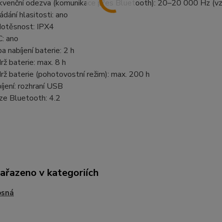
kvenční odezva (komunikace přes Bluetooth): 20–20 000 Hz (vz
ádání hlasitosti: ano
otěsnost: IPX4
: ano
a nabíjení baterie: 2 h
rž baterie: max. 8 h
rž baterie (pohotovostní režim): max. 200 h
íjení: rozhraní USB
ze Bluetooth: 4.2
zařazeno v kategoriích
osná