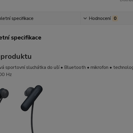
Distrib
etní specifikace
Hodnocení
0
tní specifikace
 produktu
á sportovní sluchátka do uší • Bluetooth • mikrofon • technolog
00 Hz