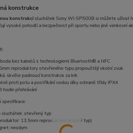
ná konstrukce
nou konstrukcí
sluchátek Sony WI-SP500B si můžete užívat hu
ují vysoké pohodlí a bezpečnost při sportu nebo jiné venkovní akt
i:
boda bez kabelů s technologiemi Bluetooth® a NFC
5mm reproduktory otevřeného typu propouštějí okolní zvuk
ká, skvěle padnoucí konstrukce za krk
lné proti potu a postříkání vodou díky ochraně třídy IPX4
8 hodin přehrávání
 specifikace:
 sluchátek: otevřený typ
roduktor: 13,5mm reproduktory (kulatý typ)
net: neodym