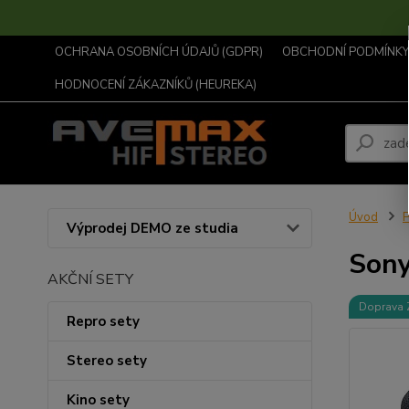
OCHRANA OSOBNÍCH ÚDAJŮ (GDPR)
OBCHODNÍ PODMÍNKY .
HODNOCENÍ ZÁKAZNÍKŮ (HEUREKA)
Úvod
P
Výprodej DEMO ze studia
Sony
AKČNÍ SETY
Doprava
Repro sety
Stereo sety
Kino sety