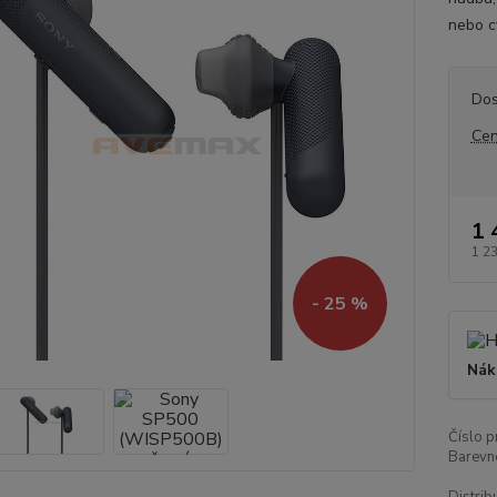
nebo c
Dos
Cen
1 
1 2
- 25 %
Nák
Číslo p
Barevn