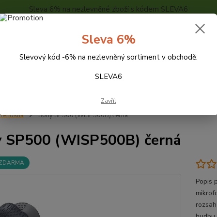
Sleva 6% na nezlevněné zboží s kódem SLEVA6
..
KONTAKTY
O NÁS
POPTÁVKA ZBOŽÍ - KALKULACE
Sleva 6%
Slevový kód -6% na nezlevněný sortiment v obchodě:
Hledat
SLEVA6
Zavřít
řenosná
Sony SP500 (WISP500B) černá
 SP500 (WISP500B) černá
 ZDARMA
Popis 
mikrof
rozsah
hudbu,