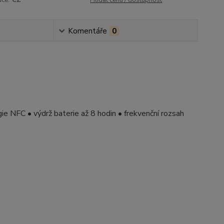
uce:
CZ
Hlídat cenu / dostupnost
Komentáře
0
ie NFC • výdrž baterie až 8 hodin • frekvenční rozsah