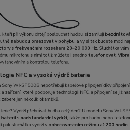
, kteří při výkonu chtějí poslouchat hudbu, si zamilují
bezdrátová
lutně
nebudou
omezovat
v pohybu
, a vy si tak budete moci na
ktory
s
frekvenčním rozsahem 20–20 000 Hz
. Sluchátka vám
ému mikrofonu s nimi totiž můžete i snadno
telefonovat
.
Vibra
vytahováním a kontrolou telefonu.
logie NFC a vysoká výdrž baterie
a Sony WI-SP500B nepotřebují kabelové připojení díky připojen
 a zařízení, které podporuje technologii NFC, a připojení se již n
k zabere jen několik okamžiků.
aterie? Vydrží přehrávat hudbu celý den? U modelu Sony WI-SP
a
baterií
s
nadstandardní výdrží
, takže pro hudbu nebo telefon
tí pak sluchátka vydrží v
pohotovostním
režimu
až
200 hodin
.