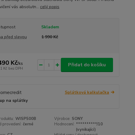
vičení vás absolutn...
celý popis
tupnost
Skladem
a před slevou
1 990 Kč
490 Kč
/
ks
Přidat do košíku
31 Kč
bez DPH
Splátková kalkulačka
up na splátky
roduktu:
WISP500B
Výrobce:
SONY
é provedení:
černé
Hodnocení:
**********/10
(vynikající)