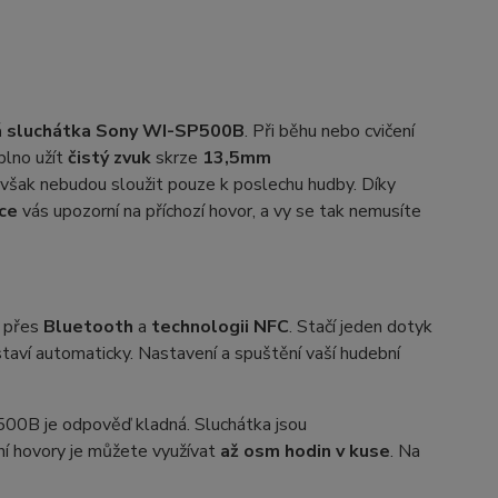
 sluchátka Sony WI-SP500B
. Při běhu nebo cvičení
plno užít
čistý zvuk
skrze
13,5mm
 však nebudou sloužit pouze k poslechu hudby. Díky
ce
vás upozorní na příchozí hovor, a vy se tak nemusíte
í přes
Bluetooth
a
technologii
NFC
. Stačí jeden dotyk
astaví automaticky. Nastavení a spuštění vaší hudební
500B je odpověď kladná. Sluchátka jsou
ní hovory je můžete využívat
až osm hodin v kuse
. Na