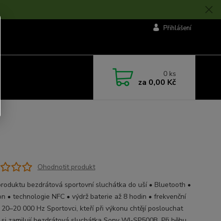
Přihlášení
0
ks
za
0,00 Kč
Ohodnotit produkt
produktu bezdrátová sportovní sluchátka do uší • Bluetooth •
on • technologie NFC • výdrž baterie až 8 hodin • frekvenční
 20–20 000 Hz Sportovci, kteří při výkonu chtějí poslouchat
 si zamilují bezdrátová sluchátka Sony WI-SP500B. Při běhu